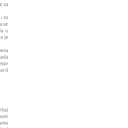
e za
i to
a se
la u
o je
mena
Kada
esor
ariš
ljaj
osti
Samo