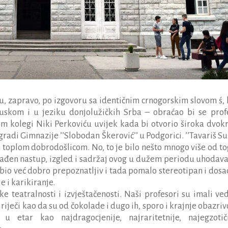
aju, zapravo, po izgovoru sa identičnim crnogorskim slovom
ś,
oruskom i u jeziku donjolužičkih Srba –
obraćao bi se prof
m kolegi Niki Perkoviću uvijek kada bi otvorio široka dvokr
radi Gimnazije ’’Slobodan Škerović’’ u Podgorici. ’’Tavariš Sul
toplom dobrodošlicom. No, to je bilo nešto mnogo više od tog
klađen nastup, izgled i sadržaj ovog u dužem periodu uhodav
 bio već dobro prepoznatljiv i tada pomalo stereotipan i dosa
 i karikiranje.
ke teatralnosti i izvještačenosti. Naši profesori su imali ved
u riječi kao da su od čokolade i dugo ih, sporo i krajnje obazriv
u etar kao najdragocjenije, najraritetnije, najegzotičn