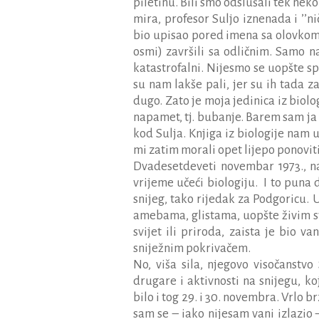
piletinu. Bili smo odslušali tek nek
mira, profesor Suljo iznenada i ’’
bio upisao pored imena sa olovkom tr
osmi) završili sa odličnim. Samo nas
katastrofalni. Nijesmo se uopšte spr
su nam lakše pali, jer su ih tada za
dugo. Zato je moja jedinica iz biolo
napamet, tj. bubanje. Barem sam ja 
kod Sulja. Knjiga iz biologije nam u
mi zatim morali opet lijepo ponoviti 
Dvadesetdeveti novembar 1973., na
vrijeme učeći biologiju.
I to puna 
snijeg, tako rijedak za Podgoricu.
amebama, glistama, uopšte živim svi
svijet ili priroda, zaista je bio v
sniježnim pokrivačem.
No, viša sila, njegovo visočanstvo
drugare i aktivnosti na snijegu, koj
bilo i tog 29. i 30. novembra. Vrlo b
sam se – iako nijesam vani izlazio 