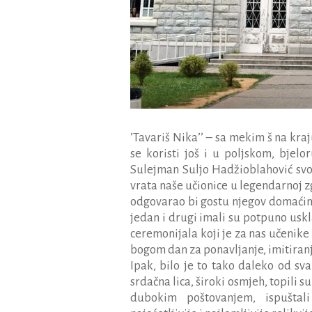
’Tavariš Nika’’ – sa mekim š na kr
se koristi još i u poljskom, bjel
Sulejman Suljo Hadžioblahović svo
vrata naše učionice u legendarnoj zg
odgovarao bi gostu njegov domaćin 
jedan i drugi imali su potpuno us
ceremonijala koji je za nas učenike
bogom dan za ponavljanje, imitiranje
Ipak, bilo je to tako daleko od sva
srdačna lica, široki osmjeh, topili s
dubokim poštovanjem, ispuštali 