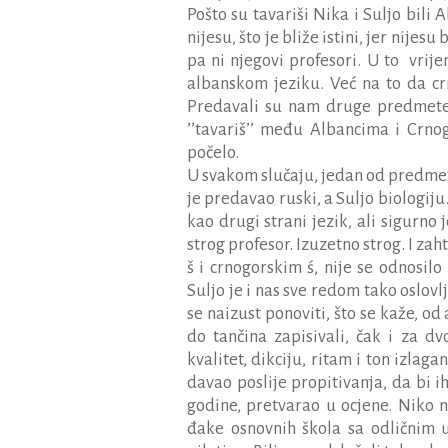
Pošto su tavariši Nika i Suljo bili 
nijesu, što je bliže istini, jer nije
pa ni njegovi profesori. U to
vrije
albanskom jeziku. Već na to da crn
Predavali su nam druge predmete. 
’’tavariš’’ među Albancima i Crno
počelo.
U svakom slučaju, jedan od predmeta
je predavao ruski, a Suljo biologiju
kao drugi strani jezik, ali sigurno 
strog profesor. Izuzetno strog. I zaht
š i crnogorskim
ś
, nije se odnosil
Suljo je i nas sve redom tako oslovlj
se naizust ponoviti, što se kaže, od
do tančina zapisivali, čak i za dv
kvalitet, dikciju, ritam i ton izlag
davao poslije propitivanja, da bi ih
godine, pretvarao u ocjene. Niko 
đake osnovnih škola sa odličnim