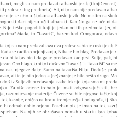
Albanci, mogli su nam predavati albanski jezik (i književnost).
su bili profesori tog predmeta). Ali, niko nam nije predavao alba
me nije se učio u školama albanski jezik. Ne mislim na škol
ogorski đaci nijesu učili albanski. Kao što ga ne uče ni da
Nije teško pogoditi koji je jedan od tih predmeta. Jer, o
gorcima? Mada, to ’’tavariš’’, barem kod Crnogoraca, odavn
 koji su nam predavali ova dva profesora bio je ruski jezik. 
. Kada se radilo o ocjenjivanju, Nika je bio blag. Predavao je 
je da bi takav bio i da ga je predavao kao prvi. Suljo, pak, bi
jevan. Ono blago, krotko i duševno ’’tavariš’’ i ’’tavariši’’ sa 
o na nas, njegove đake. Samo na tavariša Niku. Doduše, prof
avao, ali to je bilo jedno, a (ne)znanje je bilo nešto drugo. M
 a do š iz Suljovih predavanja svake lekcije koja smo mi preda
ojku. Za više ocjene trebalo je imati odgovarajući stil, brz
anja, razumijevanje materije. Čuvene su bile njegove tačke koj
 tek kasnije, obično na kraju tromjesječja i polugođa, tj. ško
ne bi odmah dobio ocjenu. Poseban pik je imao na tek zavr
 uspjehom. Na njih se obrušavao odmah u startu kao koba