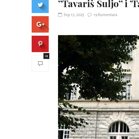
’’Tavariš Suljo’’ i ’
Sep 13, 2025
19 Komentara
19