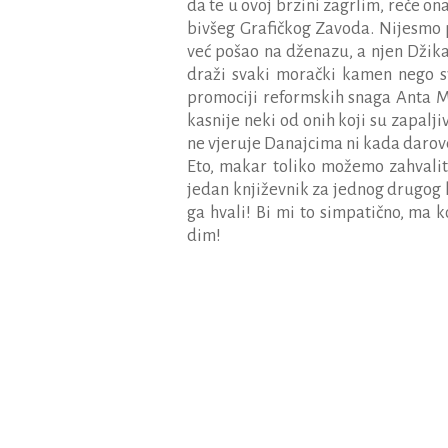
da te u ovoj brzini zagrlim, reče on
bivšeg Grafičkog Zavoda. Nijesmo p
već pošao na dženazu, a njen Džika 
draži svaki morački kamen nego 
promociji reformskih snaga Anta 
kasnije neki od onih koji su zapalji
ne vjeruje Danajcima ni kada darov
Eto, makar toliko možemo zahvaliti 
jedan književnik za jednog drugog k
ga hvali! Bi mi to simpatično, ma k
dim!