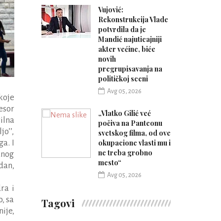
Vujović:
Rekonstrukcija Vlade
potvrdila da je
Mandić najuticajniji
akter većine, biće
novih
pregrupisavanja na
političkoj sceni
Avg 05, 2026
 koje
esor
„Vlatko Gilić već
ilna
počiva na Panteonu
jo’’,
svetskog filma, od ove
okupacione vlasti mu i
a. I
ne treba grobno
anog
mesto“
dan,
Avg 05, 2026
ra i
o, sa
Tagovi
ije,