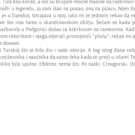
a. I još koji korak, a već su brujale moćne mašine na raskrsnic
ošli u legendu, ja sam išao na posao, ona na pijacu. Njen Es
je u Danskoj. Istrajava u njoj, iako mi je jednom rekao da m
sve što ima tamo u skandinavskom obilju.
Ś
ećam se kada j
Markovića u Podgorici došao sa kćerkicom na ramenima. Kad
vom retorikom i njega otjerali promijenili ‘’ploču’’, rekao mi 
e donose.
Turskoj što je bila dio i naše istorije. A tog istog dana reč
njiževnika i naučnika da samo čeka kada će preći u islam! To
oliko bilo upitno. Efektno, nema što. Po naški. Crnogorski. D