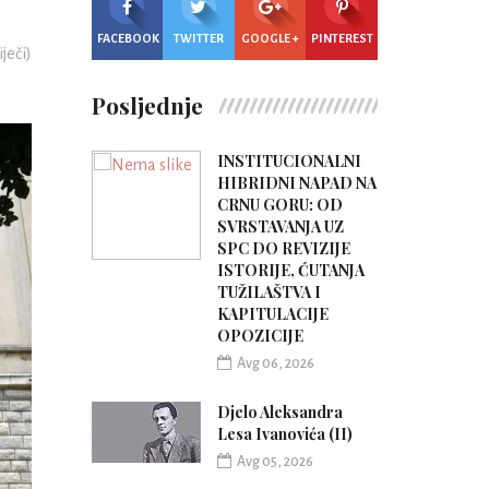
FACEBOOK
TWITTER
GOOGLE +
PINTEREST
iječi)
Posljednje
INSTITUCIONALNI
HIBRIDNI NAPAD NA
CRNU GORU: OD
SVRSTAVANJA UZ
SPC DO REVIZIJE
ISTORIJE, ĆUTANJA
TUŽILAŠTVA I
KAPITULACIJE
OPOZICIJE
Avg 06, 2026
Djelo Aleksandra
Lesa Ivanovića (II)
Avg 05, 2026