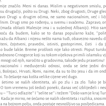
e.
 nije značilo. Meni ni danas. Mislim u negativnom smislu, p
o su drugačiji, pošto su Drugi. Neki, zbog drugosti, Druge gle
avo Drugi u drugim očima, ne samo nacionalnim, već i lič
alnim. Drugi smo po rođenju, u svemu i svačemu. Zapravo, on
e (mada oblasti Malesije ima i u su
ś
ednoj Albaniji). Htio sa
hoću da budem, kako se to danas popularno kaže, ’’polit
 kažu da Albanci i nijesu nešto nama tuđi, obavezno navedu d
eni, čojstveni, pravedni, istiniti, gostoprimni, čisti
i da 
o bude lakše. Breme prošlosti nije lako otresti. Poput tursk
odnosno Crnogorce koji su tokom vijekova primili islamsku vj
o mnogi od njih, naročito u gradovima, takođe jedu prasetinu!
nacionalni i međuvjerski odnosi, onda se
ś
ete jedni dr
, Bošnjaci, Hrvati, Romi, naime, da su to što jesu i da im ond
i. To češanje nas košta velike cijene već dugo.
,
ś
etimo se naših identiteta, ali po zlu i za zlo. Tako je bi
. O tom vremenu još
ś
edoči poneki, danas već izblijeđeli i nes
– ’’Turci odlazite’’ I ’’selite se’’ i težem ’’Došo vam je kraj Turc
. Kada je mirno, ne
ś
ećamo se naših identiteta i razlika, snosim
a na bojnom polju, onda postaje nesnošljivo sa posljedicama.