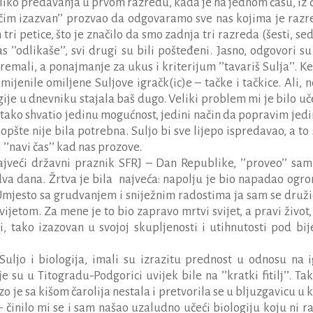
oliko predavanja u prvom razredu, kada je na jednom času, iz č
ničim izazvan’’ prozvao da odgovaramo sve nas kojima je razr
i petice, što je značilo da smo zadnja tri razreda (šesti, sed
 ’’odlikaše’’, svi drugi su bili pošteđeni. Jasno, odgovori su 
emali, a ponajmanje za ukus i kriterijum ’’tavariš Sulja’’. Ke
mijenile omiljene Suljove igračk(ic)e – tačke i tačkice. Ali, n
gije u dnevniku stajala baš dugo. Veliki problem mi je bilo uč
tako shvatio jedinu mogućnost, jedini način da popravim jedi
opšte nije bila potrebna. Suljo bi sve lijepo ispredavao, a to
’’navi čas’’ kad nas prozove.
jveći državni praznik SFRJ – Dan Republike, ’’proveo’’ sam
dva dana. Žrtva je bila
najveća: napolju je bio napadao ogr
 Umjesto sa grudvanjem i sniježnim radostima ja sam se druži
jetom. Za mene je to bio zapravo mrtvi svijet, a pravi život, 
ani, tako izazovan u svojoj skupljenosti i utihnutosti pod bij
 Suljo i biologija, imali su izrazitu prednost u odnosu na i
e su u Titogradu-Podgorici uvijek bile na ’’kratki fitilj’’. Ta
rzo je sa kišom čarolija nestala i pretvorila se u bljuzgavicu u 
– činilo mi se i sam našao uzaludno učeći biologiju koju ni ra