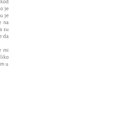
i kod
o je
u je
e na
a su
je da
e mi
liko
im u