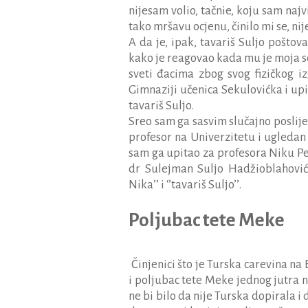
nijesam volio, tačnie, koju sam naj
tako mršavu ocjenu, činilo mi se, nij
A da je, ipak, tavariš Suljo pošto
kako je reagovao kada mu je moja se
sveti đacima zbog svog fizičkog i
Gimnaziji učenica Sekulovićka i upit
tavariš Suljo.
Sreo sam ga sasvim slučajno poslije
profesor na Univerzitetu i ugledan 
sam ga upitao za profesora Niku Pe
dr Sulejman Suljo Hadžioblahović,
Nika’’ i ‘’tavariš Suljo’’.
Poljubac tete Meke
Činjenici što je Turska carevina na
i poljubac tete Meke jednog jutra n
ne bi bilo da nije Turska dopirala 