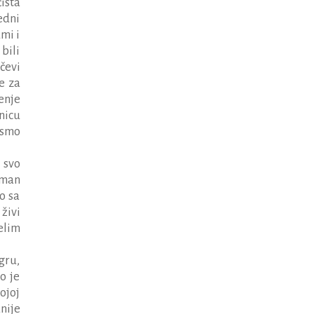
ista
edni
mi i
bili
čevi
e za
enje
nicu
 smo
 svo
oman
o sa
živi
elim
gru,
ko je
kojoj
nije