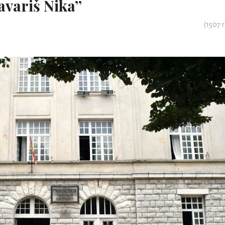
Tavariš Nika’’
(
1507
r