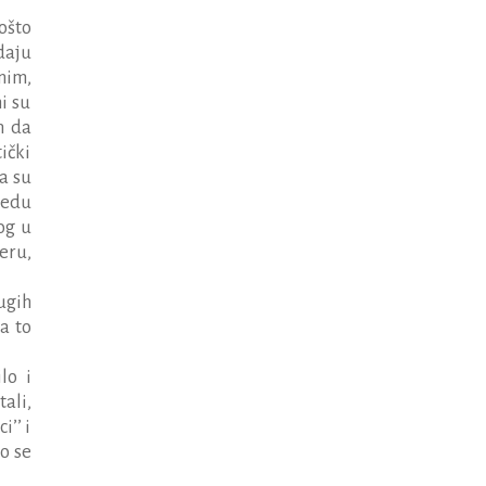
ošto
daju
nim,
i su
m da
ički
a su
jedu
og u
eru,
ugih
a to
lo i
tali,
i’’ i
o se