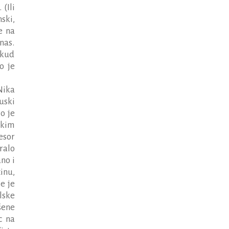
 (Ili
nski,
e na
nas.
tkud
o je
Nika
ruski
o je
mekim
esor
oralo
no i
inu,
e je
lske
šene
c na