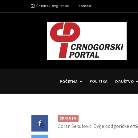
Četvrtak,Avgust 06.
Kontakt
POLITIKA
POČETNA
DRUŠTVO
ŠKRINJA
Goran Sekulović: Dvije podgoričke crti