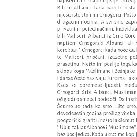
najo
ś
etljivije i najlomljivije relikvij
Bili su Albanci. Tada nam to ništa
nijesu isto što i mi Crnogorci. Pošt
drugačijim očima. A svi smo zapr
privatnim, pojedinačnim, individu
bili Malisori, Albanci iz Crne Gor
napišem Crnogorski Albanci, ali 
korektan’’. Crnogorci kada hoće da
to Malisori, hrišćani, izuzetno pošt
prasetinu. Nešto im poslije toga ka
sklopu koga Muslimane i Bošnjake, 
i danas često nazivaju Turcima. Iak
Kada se poremete ljudski, među
Crnogorci, Srbi, Albanci, Muslimani
očigledno smeta i bode oči. Da ih srb
Ś
etimo se tada ko smo i što smo
devedesetih godina prošlog vijeka
podgorički grafit u nešto lakšem stilu 
’’Ubit, zaklat Albance i Muslimane’’
bez posljedica. Kada ukrstimo koplj