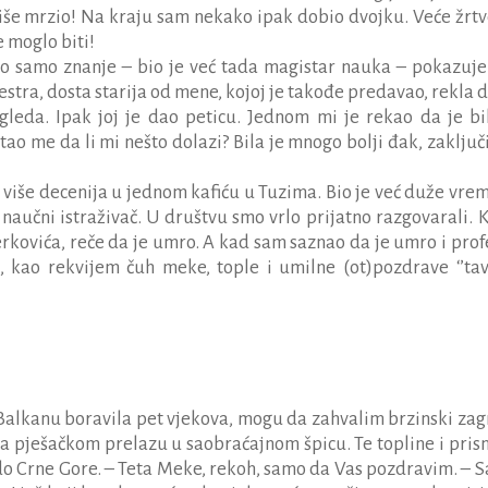
više mrzio! Na kraju sam nekako ipak dobio dvojku. Veće žrtv
e moglo biti!
vao samo znanje – bio je već tada magistar nauka – pokazuje 
stra, dosta starija od mene, kojoj je takođe predavao, rekla d
zgleda. Ipak joj je dao peticu. Jednom mi je rekao da je bi
ao me da li mi nešto dolazi? Bila je mnogo bolji đak, zaključi
 više decenija u jednom kafiću u Tuzima. Bio je već duže vre
naučni istraživač. U društvu smo vrlo prijatno razgovarali. 
rkovića, reče da je umro. A kad sam saznao da je umro i prof
 kao rekvijem čuh meke, tople i umilne (ot)pozdrave ‘’tav
 Balkanu boravila pet vjekova, mogu da zahvalim brzinski zagr
a pješačkom prelazu u saobraćajnom špicu. Te topline i prisn
i do Crne Gore. – Teta Meke, rekoh, samo da Vas pozdravim. – 