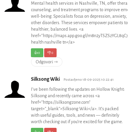
Mental health services in Nashville, TN, offer therapy
counseling, and treatment programs to improve emot
well-being. Specialists focus on depression, anxiety, a
other disorders. These services empower patients to li
healthier, balanced lives. <a
href="https://maps.app.goo.gl/m8n2yTSZSzYGL8qC7"
health nashville tn</a>
👍
0
👎
0
Odgovori ⇾
Silksong Wiki
Postavljeno 18-09-2025 10:22:41
I’ve been following the updates on Hollow Knight:
Silksong and recently came across <a
href="https://silksongzone.com"
target="_blank">Silksong Wiki</a>. It’s packed
with useful guides, tools, and news — definitely
worth checking out if you’re excited for the game.