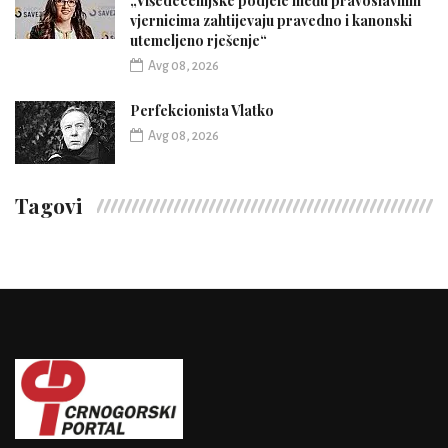
„Višedecenijske podjele među pravoslavnim
vjernicima zahtijevaju pravedno i kanonski
utemeljeno rješenje“
Avg 08, 2026
Perfekcionista Vlatko
Avg 08, 2026
Tagovi