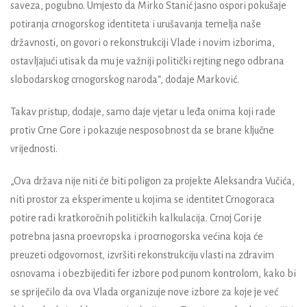
saveza, pogubno. Umjesto da Mirko Stanić jasno ospori pokušaje
potiranja crnogorskog identiteta i urušavanja temelja naše
državnosti, on govori o rekonstrukciji Vlade i novim izborima,
ostavljajući utisak da mu je važniji politički rejting nego odbrana
slobodarskog crnogorskog naroda“, dodaje Marković.
Takav pristup, dodaje, samo daje vjetar u leđa onima koji rade
protiv Crne Gore i pokazuje nesposobnost da se brane ključne
vrijednosti.
„Ova država nije niti će biti poligon za projekte Aleksandra Vučića,
niti prostor za eksperimente u kojima se identitet Crnogoraca
potire radi kratkoročnih političkih kalkulacija. Crnoj Gori je
potrebna jasna proevropska i procrnogorska većina koja će
preuzeti odgovornost, izvršiti rekonstrukciju vlasti na zdravim
osnovama i obezbijediti fer izbore pod punom kontrolom, kako bi
se spriječilo da ova Vlada organizuje nove izbore za koje je već