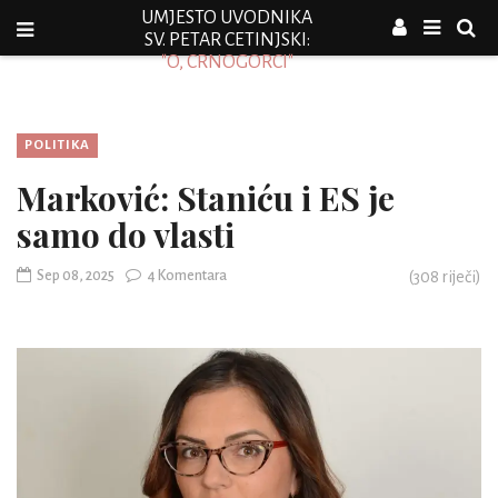
UMJESTO UVODNIKA
SV. PETAR CETINJSKI:
"O, CRNOGORCI"
POLITIKA
Marković: Staniću i ES je
samo do vlasti
Sep 08, 2025
4 Komentara
(
308
riječi)