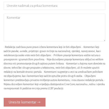
• Redakcija zadržava puno pravo izbora komentara koji će biti objavljeni. • Komentari koji
sadrže psovke, uvrede, prijetnje i govor mržnje na nacionalnoj, vjerskoj, rasnoj osnovi, kao i
netolerancija svake vrste neće biti objavljeni. • Prilikom pisanje komentara vodite računa o
pravopisnim i gramatičkim pravilima. • Nije dozvoljeno pisanje komentara isključivo velikim
slovima niti promovisanje drugih sajtova putem linkova. • Komentari u kojima nam skrećete na
slovne, tehničke i druge propuste u tekstovima, neće biti objavljeni, ali ih možete uputiti
redakciji na kontakt stranici portala. • Komentare i sugestije u vezi sa uređivačkom politikom
ne objavljujemo, kao i komentare koji sadrže optužbe protiv drugih osoba. • Objavljeni
komentari predstavljaju privatno mišljenje autora komentara, i nisu stavovi redakcije portala. •
Nijesu dozvoljeni komentari koji vrijedjaju dostojanstvo Crne Gore,nacionalnu ,rodnu i vjersku
ravnopravnost ili podstice mrznja prema LGBT poulaciji.
Unesite komentar ⇾