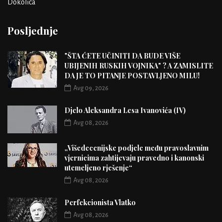
Dokolica
Posljednje
"ŠTA ĆETE UČINITI DA BUDE VIŠE
UBIJENIH RUSKIH VOJNIKA" ? A ZAMISLITE
DA JE TO PITANJE POSTAVLJENO MILU!
Avg 09, 2026
Djelo Aleksandra Lesa Ivanovića (IV)
Avg 08, 2026
„Višedecenijske podjele među pravoslavnim
vjernicima zahtijevaju pravedno i kanonski
utemeljeno rješenje“
Avg 08, 2026
Perfekcionista Vlatko
Avg 08, 2026