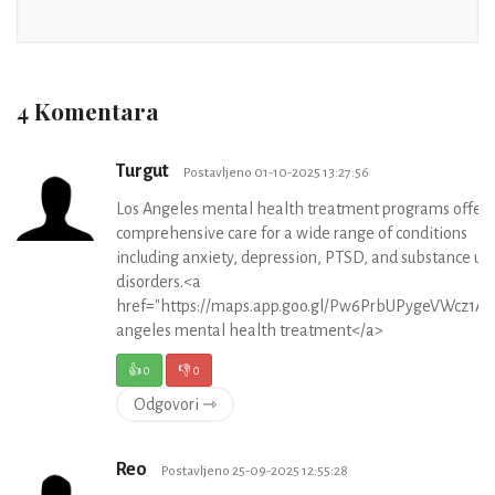
4 Komentara
Turgut
Postavljeno 01-10-2025 13:27:56
Los Angeles mental health treatment programs offer
comprehensive care for a wide range of conditions
including anxiety, depression, PTSD, and substance us
disorders.<a
href="https://maps.app.goo.gl/Pw6PrbUPygeVWcz1A">
angeles mental health treatment</a>
👍
0
👎
0
Odgovori ⇾
Reo
Postavljeno 25-09-2025 12:55:28