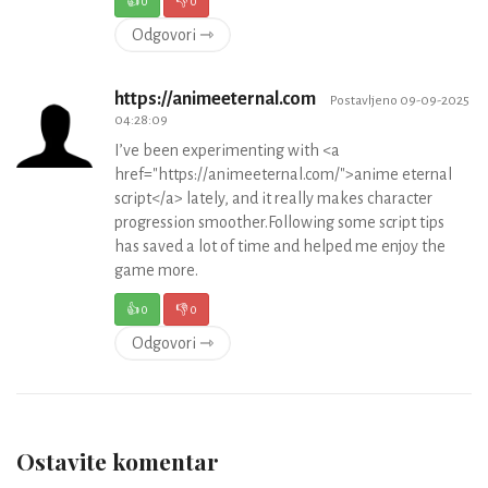
👍
0
👎
0
Odgovori ⇾
https://animeeternal.com
Postavljeno 09-09-2025
04:28:09
I’ve been experimenting with <a
href="https://animeeternal.com/">anime eternal
script</a> lately, and it really makes character
progression smoother.Following some script tips
has saved a lot of time and helped me enjoy the
game more.
👍
0
👎
0
Odgovori ⇾
Ostavite komentar