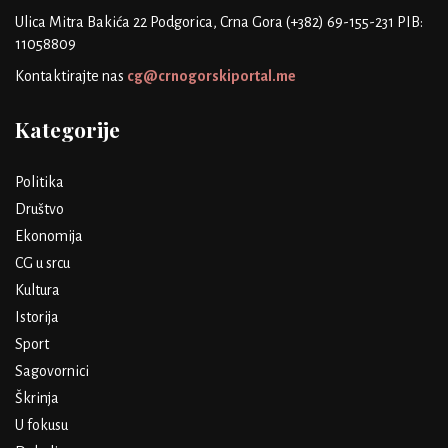
Ulica Mitra Bakića 22
Podgorica, Crna Gora
(+382) 69-155-231
PIB:
11058809
Kontaktirajte nas
cg@crnogorskiportal.me
Kategorije
Politika
Društvo
Ekonomija
CG u srcu
Kultura
Istorija
Sport
Sagovornici
Škrinja
U fokusu