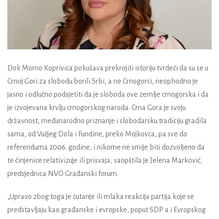
Dok Momo Koprivica pokušava prekrojiti istoriju tvrdeći da su se u
Crnoj Gori za slobodu borili Srbi, a ne Crnogorci, neophodno je
jasno i odlučno podsjetiti da je sloboda ove zemlje crnogorska i da
je izvojevana krvlju crnogorskog naroda. Crna Gora je svoju
državnost, međunarodno priznanje i slobodarsku tradiciju gradila
sama, od Vučjeg Dola i Fundine, preko Mojkovca, pa sve do
referenduma 2006. godine, i nikome ne smije biti dozvoljeno da
te činjenice relativizuje ili prisvaja, saopštila je Jelena Marković,
predsjednica NVO Građanski forum.
„Upravo zbog toga je ćutanje ili mlaka reakcija partija koje se
predstavljaju kao građanske i evropske, poput SDP a i Evropskog