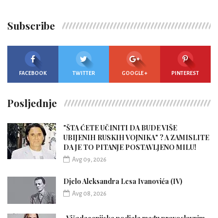
Subscribe
FACEBOOK
TWITTER
GOOGLE +
PINTEREST
Posljednje
"ŠTA ĆETE UČINITI DA BUDE VIŠE
UBIJENIH RUSKIH VOJNIKA" ? A ZAMISLITE
DA JE TO PITANJE POSTAVLJENO MILU!
Avg 09, 2026
Djelo Aleksandra Lesa Ivanovića (IV)
Avg 08, 2026