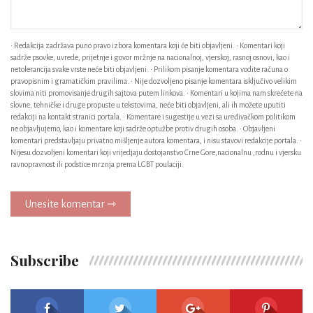
• Redakcija zadržava puno pravo izbora komentara koji će biti objavljeni. • Komentari koji
sadrže psovke, uvrede, prijetnje i govor mržnje na nacionalnoj, vjerskoj, rasnoj osnovi, kao i
netolerancija svake vrste neće biti objavljeni. • Prilikom pisanje komentara vodite računa o
pravopisnim i gramatičkim pravilima. • Nije dozvoljeno pisanje komentara isključivo velikim
slovima niti promovisanje drugih sajtova putem linkova. • Komentari u kojima nam skrećete na
slovne, tehničke i druge propuste u tekstovima, neće biti objavljeni, ali ih možete uputiti
redakciji na kontakt stranici portala. • Komentare i sugestije u vezi sa uređivačkom politikom
ne objavljujemo, kao i komentare koji sadrže optužbe protiv drugih osoba. • Objavljeni
komentari predstavljaju privatno mišljenje autora komentara, i nisu stavovi redakcije portala. •
Nijesu dozvoljeni komentari koji vrijedjaju dostojanstvo Crne Gore,nacionalnu ,rodnu i vjersku
ravnopravnost ili podstice mrznja prema LGBT poulaciji.
Unesite komentar ⇾
Subscribe