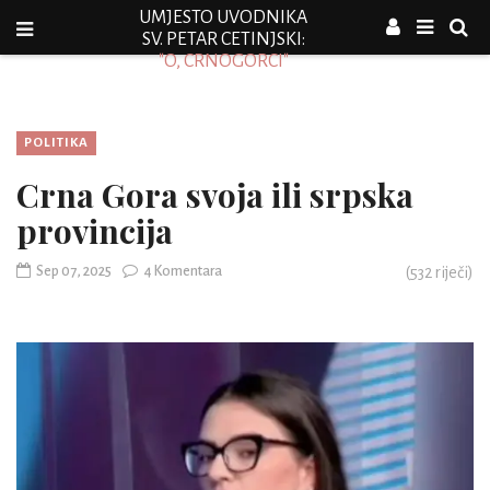
UMJESTO UVODNIKA
SV. PETAR CETINJSKI:
"O, CRNOGORCI"
POLITIKA
Crna Gora svoja ili srpska
provincija
Sep 07, 2025
4 Komentara
(
532
riječi)