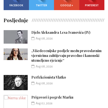
FACEBOOK
TWITTER
GOOGLE +
PINTEREST
Posljednje
Djelo Aleksandra Lesa Ivanovića (IV)
Avg 08, 2026
„Višedecenijske podjele među pravoslavnim
vjernicima zahtijevaju pravedno i kanonski
utemeljeno rješenje“
Avg 08, 2026
Perfekcionista Vlatko
Avg 08, 2026
Prigovori i pogrde Marku
Avg 07, 2026