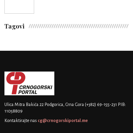
Tagovi
Ulica Mitra Bakića 22
Podgorica, Crna Gora
(+382) 69-155-231
PIB:
11058809
Kontaktirajte nas
cg@crnogorskiportal.me