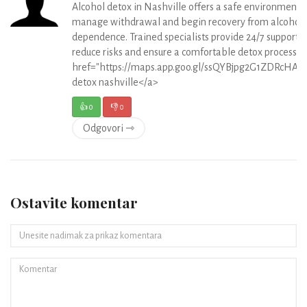
Alcohol detox in Nashville offers a safe environment t
manage withdrawal and begin recovery from alcohol
dependence. Trained specialists provide 24/7 support t
reduce risks and ensure a comfortable detox process <
href="https://maps.app.goo.gl/ssQYBjpg2G1ZDRcHA">
detox nashville</a>
👍
0
👎
0
Odgovori ⇾
Ostavite komentar