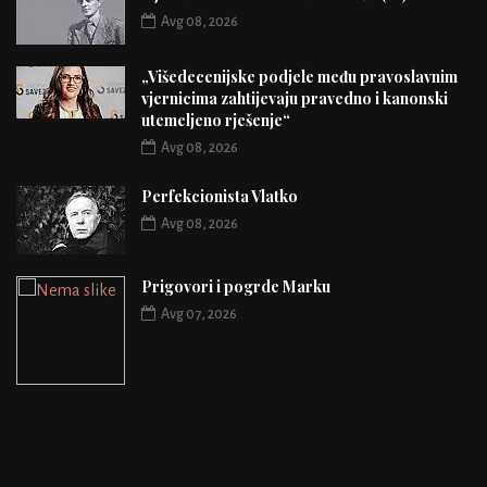
Avg 08, 2026
„Višedecenijske podjele među pravoslavnim
vjernicima zahtijevaju pravedno i kanonski
utemeljeno rješenje“
Avg 08, 2026
Perfekcionista Vlatko
Avg 08, 2026
Prigovori i pogrde Marku
Avg 07, 2026