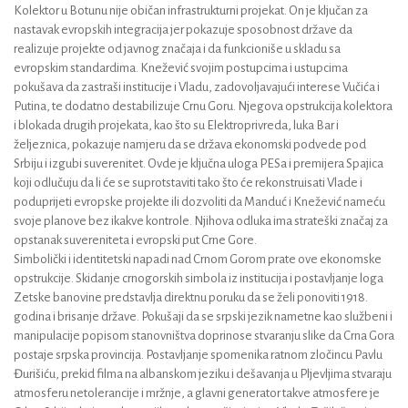
Kolektor u Botunu nije običan infrastrukturni projekat. On je ključan za
nastavak evropskih integracija jer pokazuje sposobnost države da
realizuje projekte od javnog značaja i da funkcioniše u skladu sa
evropskim standardima. Knežević svojim postupcima i ustupcima
pokušava da zastraši institucije i Vladu, zadovoljavajući interese Vučića i
Putina, te dodatno destabilizuje Crnu Goru. Njegova opstrukcija kolektora
i blokada drugih projekata, kao što su Elektroprivreda, luka Bar i
željeznica, pokazuje namjeru da se država ekonomski podvede pod
Srbiju i izgubi suverenitet. Ovde je ključna uloga PESa i premijera Spajica
koji odlučuju da li će se suprotstaviti tako što će rekonstruisati Vlade i
poduprijeti evropske projekte ili dozvoliti da Manduć i Knežević nameću
svoje planove bez ikakve kontrole. Njihova odluka ima strateški značaj za
opstanak suvereniteta i evropski put Crne Gore.
Simbolički i identitetski napadi nad Crnom Gorom prate ove ekonomske
opstrukcije. Skidanje crnogorskih simbola iz institucija i postavljanje loga
Zetske banovine predstavlja direktnu poruku da se želi ponoviti 1918.
godina i brisanje države. Pokušaji da se srpski jezik nametne kao službeni i
manipulacije popisom stanovništva doprinose stvaranju slike da Crna Gora
postaje srpska provincija. Postavljanje spomenika ratnom zločincu Pavlu
Đurišiću, prekid filma na albanskom jeziku i dešavanja u Pljevljima stvaraju
atmosferu netolerancije i mržnje, a glavni generator takve atmosfere je