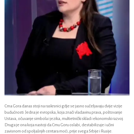
Crna Gora danas stoji na raskrsnici gdje se jasno sučeljavaju dvije vizije
budućnosti. Jedna je evropska, koja znači vladavinu prava, poštovanje
Ustava, očuvanje simbola i jezika, multietnički sklad i ekonomski razvoj.
Druga je ona koja nastoji da Crnu Goru oslabi, destabilizuje i učini
zavisnom od spoljašnjih centara moći, prije svega Srbije i Rusije.