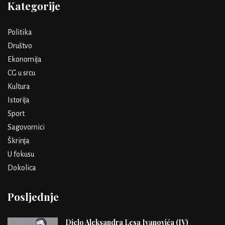
Kategorije
Politika
Društvo
Ekonomija
CG u srcu
Kultura
Istorija
Sport
Sagovornici
Škrinja
U fokusu
Dokolica
Posljednje
Djelo Aleksandra Lesa Ivanovića (IV)