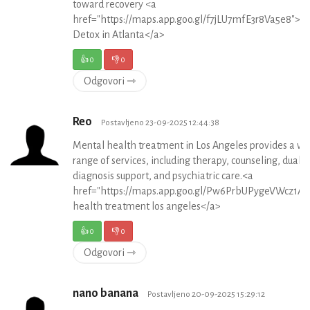
toward recovery <a
href="https://maps.app.goo.gl/f7jLU7mfE3r8Va5e8">D
Detox in Atlanta</a>
👍
0
👎
0
Odgovori ⇾
Reo
Postavljeno 23-09-2025 12:44:38
Mental health treatment in Los Angeles provides a wi
range of services, including therapy, counseling, dual
diagnosis support, and psychiatric care.<a
href="https://maps.app.goo.gl/Pw6PrbUPygeVWcz1A"
health treatment los angeles</a>
👍
0
👎
0
Odgovori ⇾
nano banana
Postavljeno 20-09-2025 15:29:12