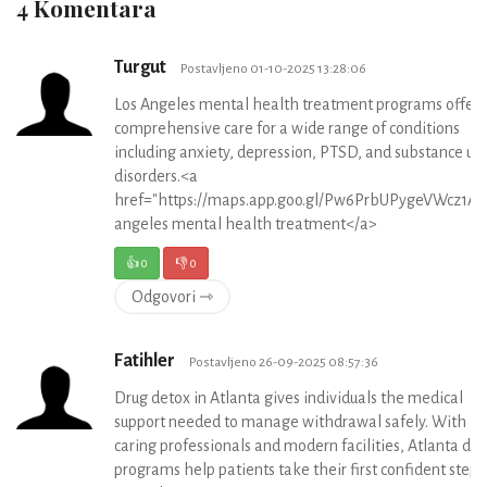
4 Komentara
Turgut
Postavljeno 01-10-2025 13:28:06
Los Angeles mental health treatment programs offer
comprehensive care for a wide range of conditions
including anxiety, depression, PTSD, and substance us
disorders.<a
href="https://maps.app.goo.gl/Pw6PrbUPygeVWcz1A">
angeles mental health treatment</a>
👍
0
👎
0
Odgovori ⇾
Fatihler
Postavljeno 26-09-2025 08:57:36
Drug detox in Atlanta gives individuals the medical
support needed to manage withdrawal safely. With
caring professionals and modern facilities, Atlanta de
programs help patients take their first confident step