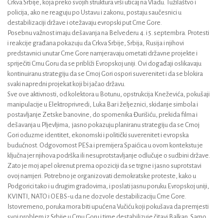
Crkva Srbije, koja preko svojih struktura vrši uticaj na Vladu. Tužilaštvo i
policija, ako ne reaguju po Ustavu i zakonu, postaju saučesnici u
destabilizaciji države i otežavaju evropski put Crne Gore.
Posebnu važnost imaju dešavanja na Belvederu 4. i 5. septembra. Protesti
i reakcije građana pokazuju da Crkva Srbije, Srbija, Rusija i njihovi
predstavnici unutar Crne Gore namjeravaju ometati državne projekte i
spriječiti Crnu Goru da se približi Evropskoj uniji. Ovi događaji oslikavaju
kontinuiranu strategiju da se Crnoj Gori ospori suverenitet i da se blokira
svaki napredni projekat koji bi jačao državu.
Sve ove aktivnosti, od kolektora u Botunu, opstrukcija Kneževića, pokušaji
manipulacije u Elektroprivredi, Luka Bar i željeznici, skidanje simbola i
postavljanje Zetske banovine, do spomenika Đurišiću, prekida filma i
dešavanja u Pljevljima, jasno pokazuju planiranu strategiju da se Crnoj
Gori oduzme identitet, ekonomski i politički suverenitet i evropska
budućnost. Odgovornost PESa i premijera Spaićica u ovom kontekstu je
ključna jer njihova podrška ili nesuprotstavljanje odlučuje o sudbini države.
Zato je moj apel okrenut prema opoziciji da se trgne i jasno suprotstavi
ovoj namjeri. Potrebno je organizovati demokratske proteste, kako u
Podgorici tako i u drugim gradovima, i poslati jasnu poruku Evropskoj uniji,
KVINTI, NATO i OEBS-u da ne dozvole destabilizaciju Crne Gore.
Istovremeno, poruka mora biti upućena Vučiću koji pokušava da premjesti
svoj problem iz Srbije u Crnu Goru i time destabilizuje čitavi Balkan. Samo