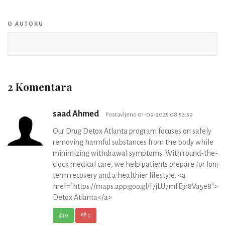
O AUTORU
2 Komentara
saad Ahmed
Postavljeno 01-09-2025 08:53:59
Our Drug Detox Atlanta program focuses on safely
removing harmful substances from the body while
minimizing withdrawal symptoms. With round-the-
clock medical care, we help patients prepare for long-
term recovery and a healthier lifestyle. <a
href="https://maps.app.goo.gl/f7jLU7mfE3r8Va5e8">D
Detox Atlanta</a>
👍
0
👎
0