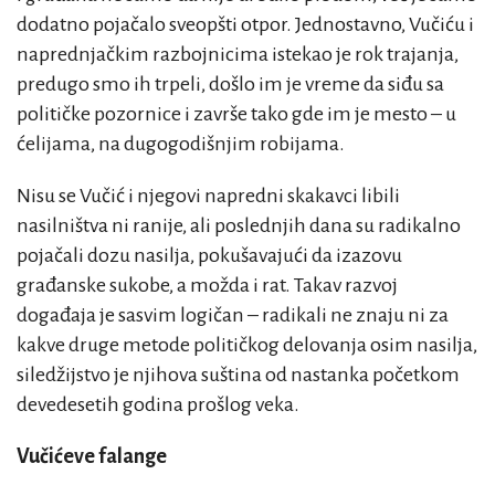
dodatno pojačalo sveopšti otpor. Jednostavno, Vučiću i
naprednjačkim razbojnicima istekao je rok trajanja,
predugo smo ih trpeli, došlo im je vreme da siđu sa
političke pozornice i završe tako gde im je mesto – u
ćelijama, na dugogodišnjim robijama.
Nisu se Vučić i njegovi napredni skakavci libili
nasilništva ni ranije, ali poslednjih dana su radikalno
pojačali dozu nasilja, pokušavajući da izazovu
građanske sukobe, a možda i rat. Takav razvoj
događaja je sasvim logičan – radikali ne znaju ni za
kakve druge metode političkog delovanja osim nasilja,
siledžijstvo je njihova suština od nastanka početkom
devedesetih godina prošlog veka.
Vučićeve falange