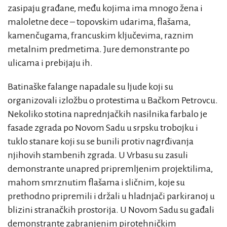
zasipaju građane, među kojima ima mnogo žena i
maloletne dece – topovskim udarima, flašama,
kamenčugama, francuskim ključevima, raznim
metalnim predmetima. Jure demonstrante po
ulicama i prebijaju ih.
Batinaške falange napadale su ljude koji su
organizovali izložbu o protestima u Bačkom Petrovcu.
Nekoliko stotina naprednjačkih nasilnika farbalo je
fasade zgrada po Novom Sadu u srpsku trobojku i
tuklo stanare koji su se bunili protiv nagrđivanja
njihovih stambenih zgrada. U Vrbasu su zasuli
demonstrante unapred pripremljenim projektilima,
mahom smrznutim flašama i sličnim, koje su
prethodno pripremili i držali u hladnjači parkiranoj u
blizini stranačkih prostorija. U Novom Sadu su gađali
demonstrante zabranjenim pirotehničkim