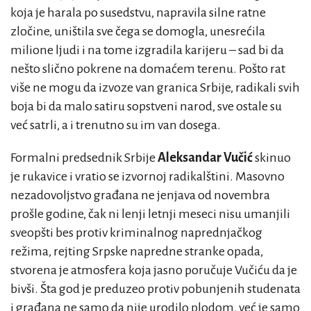
koja je harala po susedstvu, napravila silne ratne
zločine, uništila sve čega se domogla, unesrećila
milione ljudi i na tome izgradila karijeru – sad bi da
nešto slično pokrene na domaćem terenu. Pošto rat
više ne mogu da izvoze van granica Srbije, radikali svih
boja bi da malo satiru sopstveni narod, sve ostale su
već satrli, a i trenutno su im van dosega.
Formalni predsednik Srbije
Aleksandar Vučić
skinuo
je rukavice i vratio se izvornoj radikalštini. Masovno
nezadovoljstvo građana ne jenjava od novembra
prošle godine, čak ni lenji letnji meseci nisu umanjili
sveopšti bes protiv kriminalnog naprednjačkog
režima, rejting Srpske napredne stranke opada,
stvorena je atmosfera koja jasno poručuje Vučiću da je
bivši. Šta god je preduzeo protiv pobunjenih studenata
i građana ne samo da nije urodilo plodom, već je samo