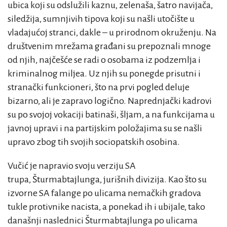
ubica koji su odslužili kaznu, zelenaša, šatro navijača,
siledžija, sumnjivih tipova koji su našli utočište u
vladajućoj stranci, dakle – u prirodnom okruženju. Na
društvenim mrežama građani su prepoznali mnoge
od njih, najčešće se radi o osobama iz podzemlja i
kriminalnog miljea. Uz njih su ponegde prisutni i
stranački funkcioneri, što na prvi pogled deluje
bizarno, ali je zapravo logično. Naprednjački kadrovi
su po svojoj vokaciji batinaši, šljam, a na funkcijama u
javnoj upravi i na partijskim položajima su se našli
upravo zbog tih svojih sociopatskih osobina.
Vučić je napravio svoju verziju SA
trupa, Šturmabtajlunga, jurišnih divizija. Kao što su
izvorne SA falange po ulicama nemačkih gradova
tukle protivnike nacista, a ponekad ih i ubijale, tako
današnji naslednici Šturmabtajlunga po ulicama