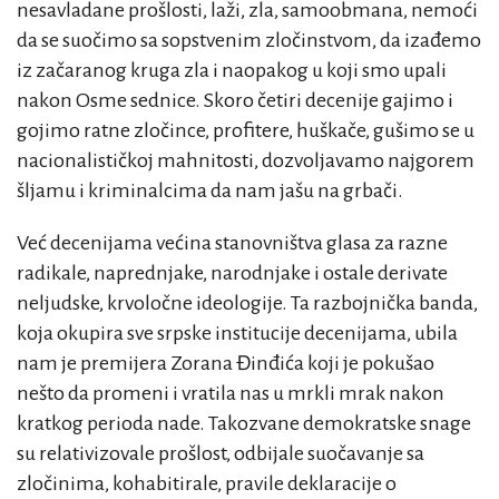
nesavladane prošlosti, laži, zla, samoobmana, nemoći
da se suočimo sa sopstvenim zločinstvom, da izađemo
iz začaranog kruga zla i naopakog u koji smo upali
nakon Osme sednice. Skoro četiri decenije gajimo i
gojimo ratne zločince, profitere, huškače, gušimo se u
nacionalističkoj mahnitosti, dozvoljavamo najgorem
šljamu i kriminalcima da nam jašu na grbači.
Već decenijama većina stanovništva glasa za razne
radikale, naprednjake, narodnjake i ostale derivate
neljudske, krvoločne ideologije. Ta razbojnička banda,
koja okupira sve srpske institucije decenijama, ubila
nam je premijera Zorana Đinđića koji je pokušao
nešto da promeni i vratila nas u mrkli mrak nakon
kratkog perioda nade. Takozvane demokratske snage
su relativizovale prošlost, odbijale suočavanje sa
zločinima, kohabitirale, pravile deklaracije o