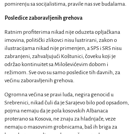
pomirenju sa socijalistima, pravile nas sve budalama.
Posledice zaboravljenih grehova
Ratnim profiterima nikad nije oduzeta opljačkana
imovina, politički zlikovci nisu lustrirani, zakon o
ilustracijama nikad nije primenjen, a SPS i SRS nisu
zabranjeni, zahvaljujući Koštunici, čoveku koji je
održao kontinuitet sa Miloševićevim dobom i
režimom. Sve ovo su samo posledice tih davnih, za
većinu zaboravljenih grehova.
Ogromna većina se pravi luda, negira genocid u
Srebrenici, nikad čuli da je Sarajevo bilo pod opsadom,
pojma nemaju da je pola kosovskih Albanaca
proterano sa Kosova, ne znaju za hladnjače, veze
nemaju o masovnim grobnicama, baš ih briga za