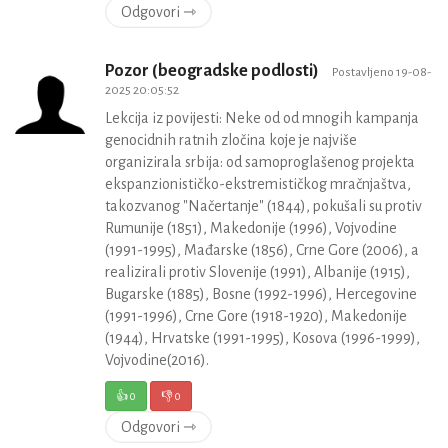
Odgovori ⇾
Pozor (beogradske podlosti)
Postavljeno 19-08-
2025 20:05:52
Lekcija iz povijesti: Neke od od mnogih kampanja
genocidnih ratnih zločina koje je najviše
organizirala srbija: od samoproglašenog projekta
ekspanzionističko-ekstremističkog mračnjaštva,
takozvanog "Načertanje" (1844), pokušali su protiv
Rumunije (1851), Makedonije (1996), Vojvodine
(1991-1995), Mađarske (1856), Crne Gore (2006), a
realizirali protiv Slovenije (1991), Albanije (1915),
Bugarske (1885), Bosne (1992-1996), Hercegovine
(1991-1996), Crne Gore (1918-1920), Makedonije
(1944), Hrvatske (1991-1995), Kosova (1996-1999),
Vojvodine(2016).
👍
0
👎
0
Odgovori ⇾