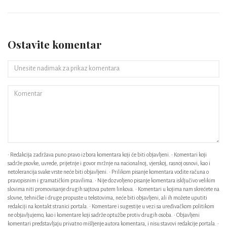
Ostavite komentar
• Redakcija zadržava puno pravo izbora komentara koji će biti objavljeni. • Komentari koji
sadrže psovke, uvrede, prijetnje i govor mržnje na nacionalnoj, vjerskoj, rasnoj osnovi, kao i
netolerancija svake vrste neće biti objavljeni. • Prilikom pisanje komentara vodite računa o
pravopisnim i gramatičkim pravilima. • Nije dozvoljeno pisanje komentara isključivo velikim
slovima niti promovisanje drugih sajtova putem linkova. • Komentari u kojima nam skrećete na
slovne, tehničke i druge propuste u tekstovima, neće biti objavljeni, ali ih možete uputiti
redakciji na kontakt stranici portala. • Komentare i sugestije u vezi sa uređivačkom politikom
ne objavljujemo, kao i komentare koji sadrže optužbe protiv drugih osoba. • Objavljeni
komentari predstavljaju privatno mišljenje autora komentara, i nisu stavovi redakcije portala. •