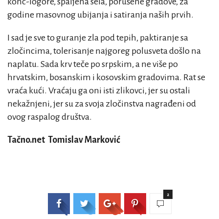
konc-logore, spaljena sela, porušene gradove, za
godine masovnog ubijanja i satiranja naših prvih.
I sad je sve to guranje zla pod tepih, paktiranje sa
zločincima, tolerisanje najgoreg polusveta došlo na
naplatu. Sada krv teče po srpskim, a ne više po
hrvatskim, bosanskim i kosovskim gradovima. Rat se
vraća kući. Vraćaju ga oni isti zlikovci, jer su ostali
nekažnjeni, jer su za svoja zločinstva nagrađeni od
ovog raspalog društva.
Tačno.net
Tomislav Marković
2