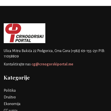
Ulica Mitra Bakića 22
Podgorica, Crna Gora
(+382) 69-155-231
PIB:
11058809
Kontaktirajte nas
cg@crnogorskiportal.me
Kategorije
Politika
Društvo
Ekonomija
CG u srcu