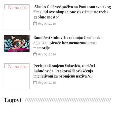
„Vlatko Gilić već počiva na Panteonu svetskog
filma, od ove okupacione vlasti mu i ne treba
grobno mesto“
Avg 07, 2026
Raonićevi stubovi bezakonja: Građanska
alijansa – siroče bez memoranduma i
memorije
Avg 07, 2026
Perić traži smjenu Vukovića, Đurića i
Labudovića: Prekoračili ovlašćenja
inicijativom za promjenu naziva NB
Avg 07, 2026
Tagovi