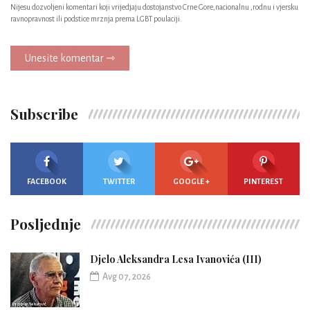
Nijesu dozvoljeni komentari koji vrijedjaju dostojanstvo Crne Gore,nacionalnu ,rodnu i vjersku
ravnopravnost ili podstice mrznja prema LGBT poulaciji.
Unesite komentar ⇾
Subscribe
FACEBOOK
TWITTER
GOOGLE +
PINTEREST
Posljednje
Djelo Aleksandra Lesa Ivanovića (III)
Avg 07, 2026