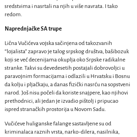
sredstvima i nasrtali na njih u više navrata. I tako
redom.
Naprednjačke SA trupe
Lična Vučićeva vojska sačinjena od takozvanih
“lojalista” zapravo je talog srpskog društva, bašibozuk
koji se već decenijama okuplja oko Srpske radikalne
stranke. Takvi su devedesetih postajali dobrovoljci u
paravojnim formacijama i odlazili u Hrvatsku i Bosnu
da kolju i pljačkaju, a danas fizički nasrću na sopstveni
narod. Još nisu počeli da koriste snajpere, kao njihovi
prethodnici, ali jedan je izvadio pištolj i pripucao
ispred stranačkih prostorija u Novom Sadu.
Vučićeve huliganske falange sastavljene su od
kriminalaca raznih vrsta, narko-dilera, nasilnika,