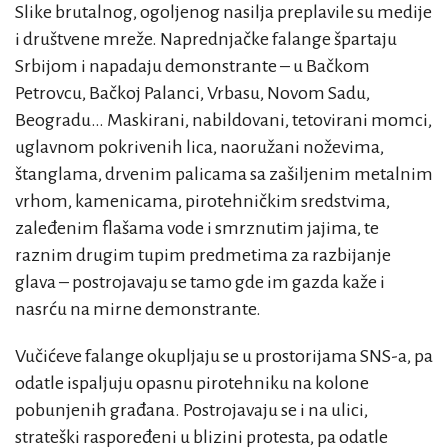
Slike brutalnog, ogoljenog nasilja preplavile su medije
i društvene mreže. Naprednjačke falange špartaju
Srbijom i napadaju demonstrante
– u Bačkom
Petrovcu, Bačkoj Palanci, Vrbasu, Novom Sadu,
Beogradu… Maskirani, nabildovani, tetovirani momci,
uglavnom pokrivenih lica, naoružani noževima,
štanglama, drvenim palicama sa zašiljenim metalnim
vrhom, kamenicama, pirotehničkim sredstvima,
zaleđenim flašama vode i smrznutim jajima, te
raznim drugim tupim predmetima za razbijanje
glava – postrojavaju se tamo gde im gazda kaže i
nasrću na mirne demonstrante.
Vučićeve falange okupljaju se u prostorijama SNS-a, pa
odatle ispaljuju opasnu pirotehniku na kolone
pobunjenih građana. Postrojavaju se i na ulici,
strateški raspoređeni u blizini protesta, pa odatle