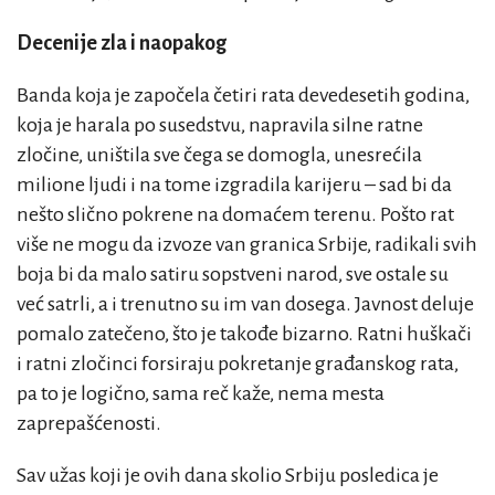
Decenije zla i naopakog
Banda koja je započela četiri rata devedesetih godina,
koja je harala po susedstvu, napravila silne ratne
zločine, uništila sve čega se domogla, unesrećila
milione ljudi i na tome izgradila karijeru – sad bi da
nešto slično pokrene na domaćem terenu. Pošto rat
više ne mogu da izvoze van granica Srbije, radikali svih
boja bi da malo satiru sopstveni narod, sve ostale su
već satrli, a i trenutno su im van dosega. Javnost deluje
pomalo zatečeno, što je takođe bizarno. Ratni huškači
i ratni zločinci forsiraju pokretanje građanskog rata,
pa to je logično, sama reč kaže, nema mesta
zaprepašćenosti.
Sav užas koji je ovih dana skolio Srbiju posledica je