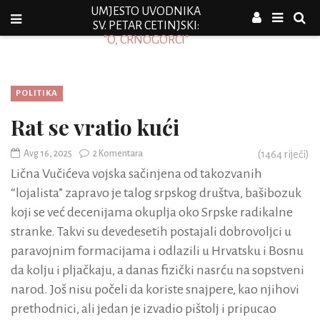
UMJESTO UVODNIKA
SV. PETAR CETINJSKI:
"O, CRNOGORCI"
POLITIKA
Rat se vratio kući
Avg 16, 2025
2 Komentara
(
1464
riječi)
Lična Vučićeva vojska sačinjena od takozvanih
“lojalista” zapravo je talog srpskog društva, bašibozuk
koji se već decenijama okuplja oko Srpske radikalne
stranke. Takvi su devedesetih postajali dobrovoljci u
paravojnim formacijama i odlazili u Hrvatsku i Bosnu
da kolju i pljačkaju, a danas fizički nasrću na sopstveni
narod. Još nisu počeli da koriste snajpere, kao njihovi
prethodnici, ali jedan je izvadio pištolj i pripucao