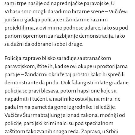
sami trpe nasilje od naprednjačke paravojske. U
Vrbasu smo mogli da vidimo bizarne scene – Vučićevi
jurišnici gađaju policajce i žandarme raznim
projektilima, a ovi mirno podnose udarce, iako su pod
punom opremom za razbijanje demonstracija, iako
su dužni da odbrane i sebe i druge.
Policija zapravo blisko sarađuje sa stranačkom
paravojskom, štite ih, kad se ovi okupe u prostorijama
partije – žandarmi okruže taj prostor kako bi sprečili
demonstrante da priđu. Dok falangisti mlate građane,
policija se pravi blesava, potom hapsi one koje su
napadnuti i tučeni, a nasilnike ostavlja na miru, ne
pada im na pamet da gone izgrednike i siledžije.
Vučićev Šturmabtajlung je iznad zakona, moćniji od
policije, partijski kriminalci su pod specijalnom
zaštitom takozvanih snaga reda. Zapravo, u Srbiji