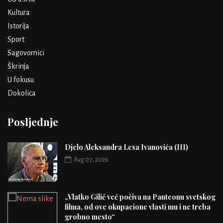
Kultura
Istorija
Sport
Sagovornici
Škrinja
U fokusu
Dokolica
Posljednje
Djelo Aleksandra Lesa Ivanovića (III)
Avg 07, 2026
„Vlatko Gilić već počiva na Panteonu svetskog
filma, od ove okupacione vlasti mu i ne treba
grobno mesto“