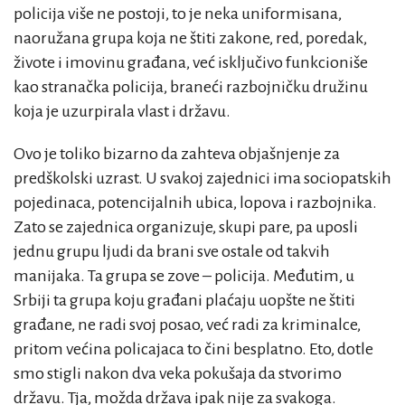
policija više ne postoji, to je neka uniformisana,
naoružana grupa koja ne štiti zakone, red, poredak,
živote i imovinu građana, već isključivo funkcioniše
kao stranačka policija, braneći razbojničku družinu
koja je uzurpirala vlast i državu.
Ovo je toliko bizarno da zahteva objašnjenje za
predškolski uzrast.
U svakoj zajednici ima sociopatskih
pojedinaca, potencijalnih ubica, lopova i razbojnika.
Zato se zajednica organizuje, skupi pare, pa uposli
jednu grupu ljudi da brani sve ostale od takvih
manijaka. Ta grupa se zove – policija. Međutim, u
Srbiji ta grupa koju građani plaćaju uopšte ne štiti
građane, ne radi svoj posao, već radi za kriminalce,
pritom većina policajaca to čini besplatno. Eto, dotle
smo stigli nakon dva veka pokušaja da stvorimo
državu. Tja, možda država ipak nije za svakoga.