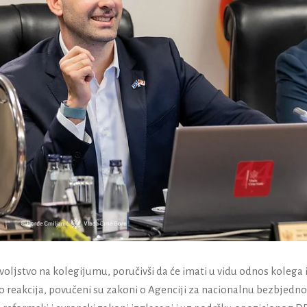
voljstvo na kolegijumu, poručivši da će imati u vidu odnos kolega 
 reakcija, povučeni su zakoni o Agenciji za nacionalnu bezbjednos