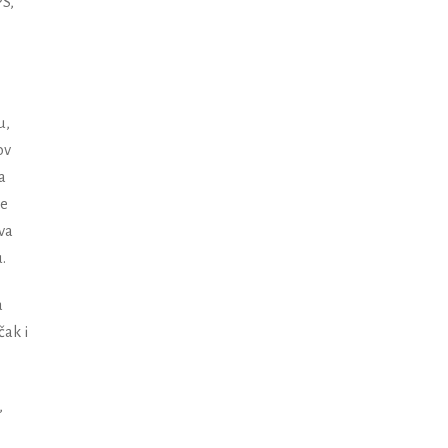
PS,
u,
ov
a
če
va
.
a
čak i
,