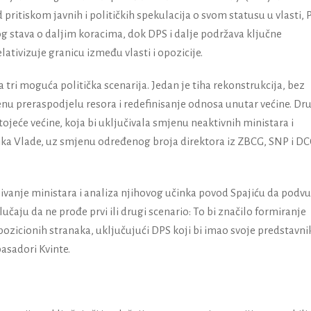
ritiskom javnih i političkih spekulacija o svom statusu u vlasti, P
og stava o daljim koracima, dok DPS i dalje podržava ključne
ativizuje granicu između vlasti i opozicije.
 tri moguća politička scenarija. Jedan je tiha rekonstrukcija, bez
enu preraspodjelu resora i redefinisanje odnosa unutar većine. Dr
ojeće većine, koja bi uključivala smjenu neaktivnih ministara i
ka Vlade, uz smjenu određenog broja direktora iz ZBCG, SNP i D
jivanje ministara i analiza njihovog učinka povod Spajiću da podv
lučaju da ne prođe prvi ili drugi scenario: To bi značilo formiranje
ozicionih stranaka, uključujući DPS koji bi imao svoje predstavni
asadori Kvinte.