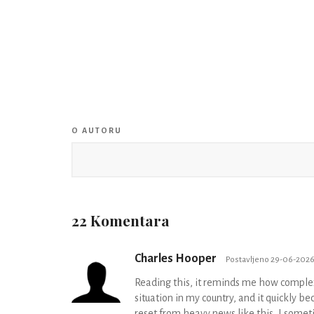
O AUTORU
22 Komentara
Charles Hooper
Postavljeno 29-06-2026
Reading this, it reminds me how complex c
situation in my country, and it quickly b
reset from heavy news like this, I somet