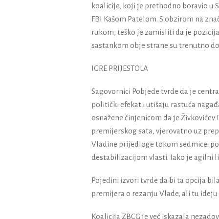
koalicije, koji je prethodno boravio 
FBI Kašom Patelom. S obzirom na značaj
rukom, teško je zamisliti da je pozicij
sastankom obje strane su trenutno dobi
IGRE PRIJESTOLA
Sagovornici Pobjede tvrde da je centr
politički efekat i utišaju rastuća nag
osnažene činjenicom da je Živkovićev 
premijerskog sata, vjerovatno uz pre
Vladine prijedloge tokom sedmice: ponaš
destabilizacijom vlasti. Iako je agilni
Pojedini izvori tvrde da bi ta opcija bi
premijera o rezanju Vlade, ali tu ideju 
Koalicija ZBCG je već iskazala nezadov