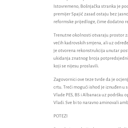
Istovremeno, Bošnjačka stranka je pod p
premijer Spajić zasad ostaju bez jasn
reformske prijedloge, čime dodatno rel
Trenutne okolnosti otvaraju prostor za
većih kadrovskih smjena, ali uz određ
je otvorena rekonstrukcija unutar post
ukidanja znatnog broja potpredsjedni
koji se nijesu proslavili.
Zagovornici ove teze tvrde da je ocjen
crtu. Treći mogući ishod je iznuđen u s
Vlade PES, BS i Albanaca uz podršku op
Vladi. Sve bi to naravno aminovali amb
POTEZI