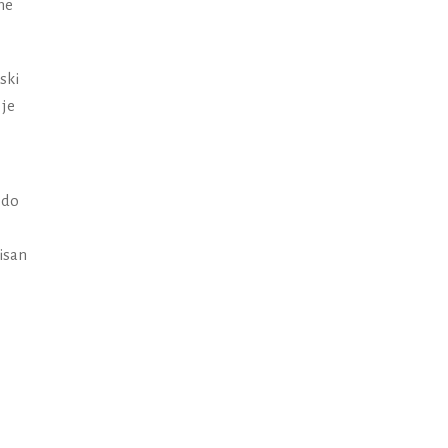
ne
ski
 je
i do
pisan