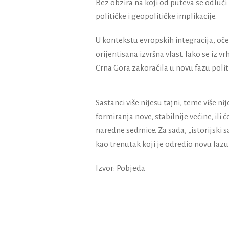
Bez obzira na koji od puteva se odluči 
političke i geopolitičke implikacije.
U kontekstu evropskih integracija, oček
orijentisana izvršna vlast. Iako se iz v
Crna Gora zakoračila u novu fazu poli
Sastanci više nijesu tajni, teme više nij
formiranja nove, stabilnije većine, ili
naredne sedmice. Za sada, „istorijski sa
kao trenutak koji je odredio novu fazu 
Izvor: Pobjeda