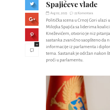
Spajićeve vlade
Avg 02, 2025
22 Komentara
Politička scena u Crnoj Gori ulazi 
Milojka Spajića sa liderima koal
Kneževićem, otvorio je niz pitanja 
sastanka zvanično saopšteno da ni
22
informacije iz parlamenta i diplom
tema. Sastanak je održan nakon št
proći u parlamentu.