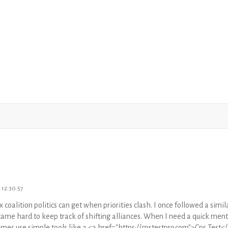
 12:30:57
oalition politics can get when priorities clash. I once followed a simil
ecame hard to keep track of shifting alliances. When I need a quick ment
imes use simple tools like a <a href="https://cpstestpro.com">Cps Test<