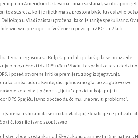
u Sjedinjenim Američkim Državama i imao sastanak sa uticajnim še
 tog susreta, koji je rijetkima sa prostora bivše Jugoslavije poša
a Đeljošaja u Vladi zaista ugrožena, kako je ranije spekulisano. Ov
le win-win poziciju – učvršćene su pozicije i ZBCG u Vladi.
alna tema razgovora sa Đeljošajem bila pokušaj da se proizvede
ađanja o mogućnosti da DPS uđe u Vladu. Te spekulacije su dodatno
DPS, i pored otvorene kritike premijera zbog izbjegavanja
poruku ambasadora Kvinte, disciplinovano glasao za gotovo sve
anje koje nije tipično za ,,ljutu“ opoziciju koja prijeti
 lider DPS Spajiću javno obećao da će mu ,,napraviti probleme“.
la otvorena u slučaju da se unutar vladajuće koalicije ne prihvate id
Spajić, još nije javno saopštavao.
oljstvo zbog izostanka podrške Zakonu o amnestiji (inicijativa DN