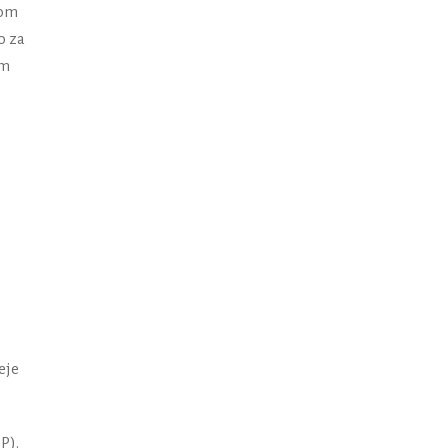
fom
o za
im
eje
P).