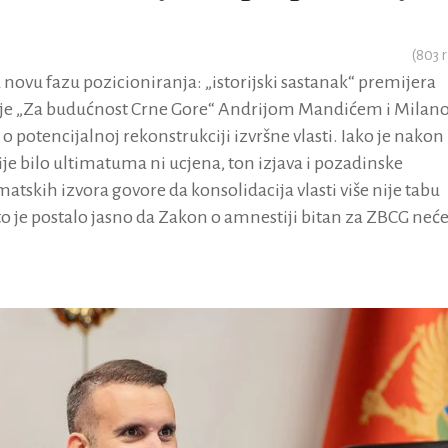
(
803
r
u novu fazu pozicioniranja: „istorijski sastanak“ premijera
icije „Za budućnost Crne Gore“ Andrijom Mandićem i Mila
o potencijalnoj rekonstrukciji izvršne vlasti. Iako je nakon
je bilo ultimatuma ni ucjena, ton izjava i pozadinske
atskih izvora govore da konsolidacija vlasti više nije tabu
o je postalo jasno da Zakon o amnestiji bitan za ZBCG neć