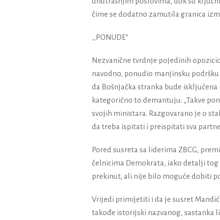
unutrašnjim poslovima, dok su ključni
čime se dodatno zamutila granica izmeđ
,,PONUDE“
Nezvanične tvrdnje pojedinih opozicion
navodno, ponudio manjinsku podršku ZBC
da Bošnjačka stranka bude isključena 
kategorično to demantuju: „Takve ponude
svojih ministara. Razgovarano je o stabi
da treba ispitati i preispitati sva part
Pored susreta sa liderima ZBCG, premi
čelnicima Demokrata, iako detalji tog 
prekinut, ali nije bilo moguće dobiti p
Vrijedi primijetiti i da je susret Man
takođe istorijski nazvanog, sastanka