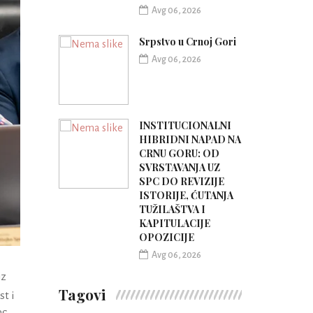
Avg 06, 2026
Srpstvo u Crnoj Gori
Avg 06, 2026
INSTITUCIONALNI
HIBRIDNI NAPAD NA
CRNU GORU: OD
SVRSTAVANJA UZ
SPC DO REVIZIJE
ISTORIJE, ĆUTANJA
TUŽILAŠTVA I
KAPITULACIJE
OPOZICIJE
Avg 06, 2026
iz
Tagovi
t i