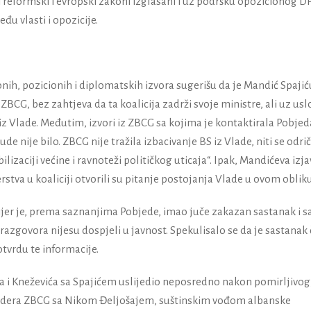
 reformski i evropski zakoni izglasani i uz podršku opozicionog D
u vlasti i opozicije.
ih, pozicionih i diplomatskih izvora sugerišu da je Mandić Spajić
G, bez zahtjeva da ta koalicija zadrži svoje ministre, ali uz usl
iz Vlade. Međutim, izvori iz ZBCG sa kojima je kontaktirala Pobjed
 nije bilo. ZBCG nije tražila izbacivanje BS iz Vlade, niti se odri
lizaciji većine i ravnoteži političkog uticaja“. Ipak, Mandićeva izja
nerstva u koaliciji otvorili su pitanje postojanja Vlade u ovom obliku
jer je, prema saznanjima Pobjede, imao juče zakazan sastanak i s
razgovora nijesu dospjeli u javnost. Spekulisalo se da je sastanak 
otvrdu te informacije.
dića i Kneževića sa Spajićem uslijedio neposredno nakon pomirljivog
 lidera ZBCG sa Nikom Đeljošajem, suštinskim vođom albanske