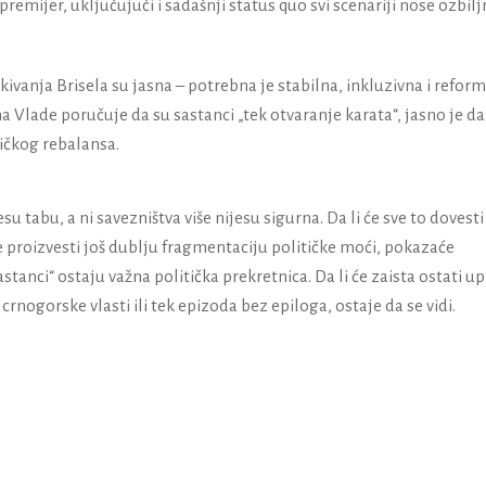
premijer, uključujuči i sadašnji status quo svi scenariji nose ozbilj
ivanja Brisela su jasna – potrebna je stabilna, inkluzivna i reform
rha Vlade poručuje da su sastanci „tek otvaranje karata“, jasno je da
tičkog rebalansa.
esu tabu, a ni savezništva više nijesu sigurna. Da li će sve to dovest
 će proizvesti još dublju fragmentaciju političke moći, pokazaće
stanci“ ostaju važna politička prekretnica. Da li će zaista ostati u
crnogorske vlasti ili tek epizoda bez epiloga, ostaje da se vidi.