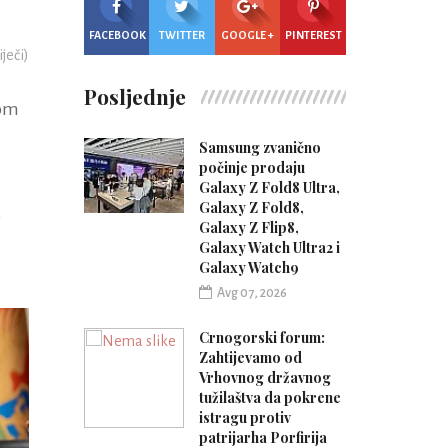
FACEBOOK
TWITTER
GOOGLE +
PINTEREST
iječi)
Posljednje
nom
Samsung zvanično
počinje prodaju
Galaxy Z Fold8 Ultra,
Galaxy Z Fold8,
e
Galaxy Z Flip8,
Galaxy Watch Ultra2 i
Galaxy Watch9
Avg 07, 2026
Crnogorski forum:
Zahtijevamo od
Vrhovnog državnog
tužilaštva da pokrene
istragu protiv
patrijarha Porfirija