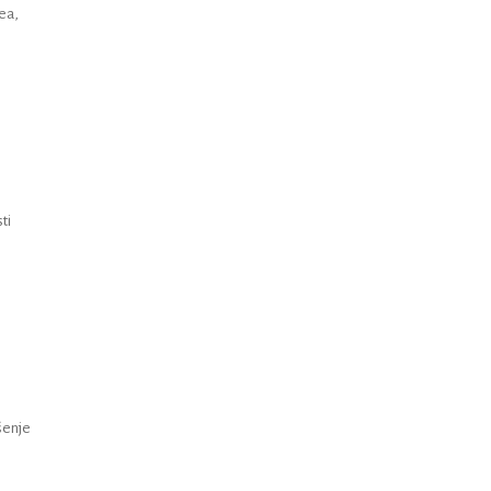
bea,
i
ti
šenje