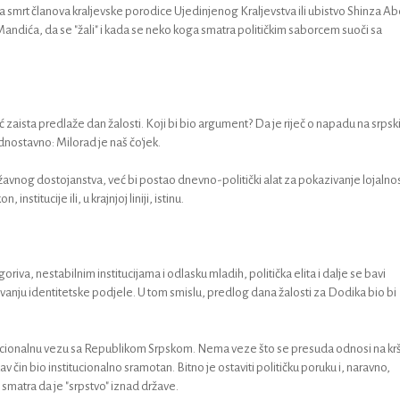
za smrt članova kraljevske porodice Ujedinjenog Kraljevstva ili ubistvo Shinza A
Mandića, da se "žali" i kada se neko koga smatra političkim saborcem suoči sa
zaista predlaže dan žalosti. Koji bi bio argument? Da je riječ o napadu na srpsk
ednostavno: Milorad je naš čo'jek.
 državnog dostojanstva, već bi postao dnevno-politički alat za pokazivanje lojalnos
nstitucije ili, u krajnjoj liniji, istinu.
riva, nestabilnim institucijama i odlasku mladih, politička elita i dalje se bavi
uvanju identitetske podjele. U tom smislu, predlog dana žalosti za Dodika bio bi
ucionalnu vezu sa Republikom Srpskom. Nema veze što se presuda odnosi na kr
 čin bio institucionalno sramotan. Bitno je ostaviti političku poruku i, naravno,
i smatra da je "srpstvo" iznad države.