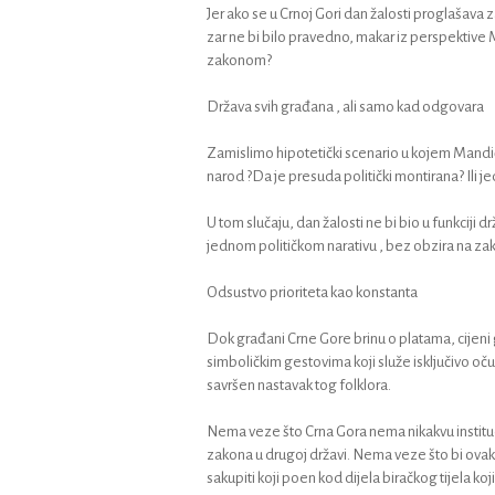
Jer ako se u Crnoj Gori dan žalosti proglašava 
zar ne bi bilo pravedno, makar iz perspektive 
zakonom?
Država svih građana , ali samo kad odgovara
Zamislimo hipotetički scenario u kojem Mandić 
narod ?Da je presuda politički montirana? Ili j
U tom slučaju, dan žalosti ne bi bio u funkciji
jednom političkom narativu , bez obzira na zakon, i
Odsustvo prioriteta kao konstanta
Dok građani Crne Gore brinu o platama, cijeni go
simboličkim gestovima koji služe isključivo oč
savršen nastavak tog folklora.
Nema veze što Crna Gora nema nikakvu instit
zakona u drugoj državi. Nema veze što bi ovakav
sakupiti koji poen kod dijela biračkog tijela koj