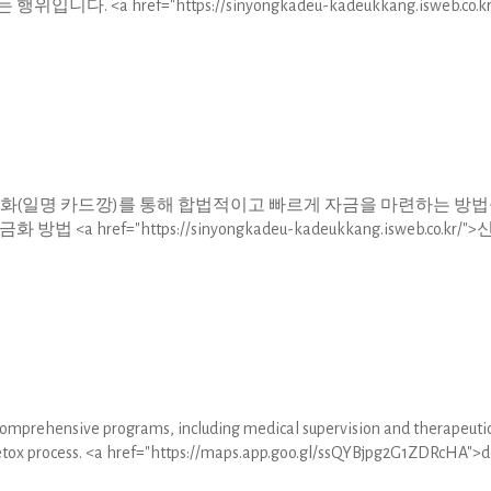
a href="https://sinyongkadeu-kadeukkang.isweb.co.kr
금화(일명 카드깡)를 통해 합법적이고 빠르게 자금을 마련하는 방
href="https://sinyongkadeu-kadeukkang.isweb.co.kr/"
comprehensive programs, including medical supervision and therapeuti
 detox process. <a href="https://maps.app.goo.gl/ssQYBjpg2G1ZDRcHA">