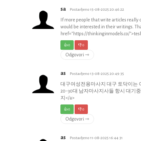
sa
Postavljeno 15-08-2025 20:46:22
If more people that write articles reall
would be interested in their writings. Th
href="https://thinkinginmodels.co/">tes
👍
0
👎
0
Odgovori ⇾
as
Postavljeno 13-08-2025 20:49:35
대구여성전용마사지 대구 토닥이는 여
20~30대 남자마사지사들 항시 대기중입니다. <a
지</a>
👍
0
👎
0
Odgovori ⇾
as
Postavljeno 11-08-2025 16:44:31