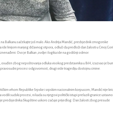
tru na Balkanu sačekajte još malo. Ako Andrija Mandić, predsjednik crnogorske
ma ide linijom manjeg državnog otpora, odluči da predloži dan žalosti u Crnoj Gori
nenađeni. Ovo je Balkan ,ovdje i logika ide na godišnji odmor.
, osuđen zbog nepoštovanja odluka visokog predstavnika u BiH, izazvao je bu
e pravosudni proces i odgovornost, drugi vide tragediju dostojnu crnine.
litičkim vrhom Republike Srpske i srpskim nacionalnim korpusom, Mandić nije kri
vodili sudski procesi, ni kada su njegovi politički istupi prelazili granice ustavn
arije predsjednika Skupštine uskoro začuje prijedlog: Dan žalosti zbog presude