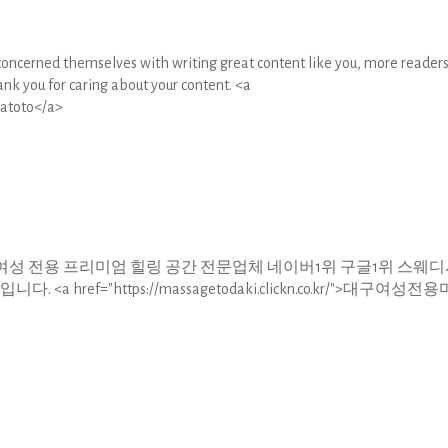
y concerned themselves with writing great content like you, more reader
ank you for caring about your content. <a
latoto</a>
성 전용 프리미엄 힐링 공간 전문업체 네이버1위 구글1위 스웨디
 href="https://massagetodaki.clickn.co.kr/">대구여성전