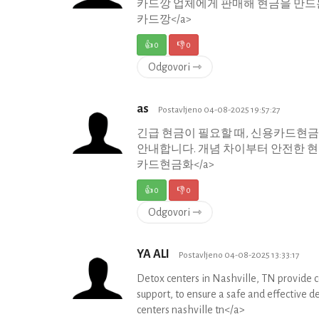
카드깡 업체에게 판매해 현금을 만드는 행위입니다. <
카드깡</a>
👍
0
👎
0
Odgovori ⇾
as
Postavljeno 04-08-2025 19:57:27
긴급 현금이 필요할 때, 신용카드현
안내합니다. 개념 차이부터 안전한 현금화 방법 <a 
카드현금화</a>
👍
0
👎
0
Odgovori ⇾
YA ALI
Postavljeno 04-08-2025 13:33:17
Detox centers in Nashville, TN provide 
support, to ensure a safe and effective
centers nashville tn</a>