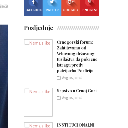
iječi)
FACEBOOK
TWITTER
GOOGLE +
PINTEREST
Posljednje
Crnogorski forum:
Zahtijevamo od
Vrhovnog državnog
tužilaštva da pokrene
istragu protiv
patrijarha Porfirija
Avg 06, 2026
Srpstvo u Crnoj Gori
Avg 06, 2026
INSTITUCIONALNI