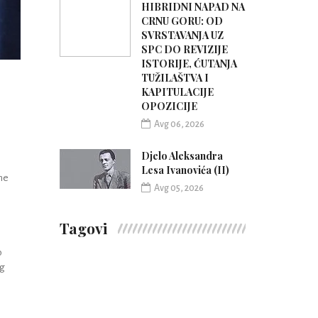
HIBRIDNI NAPAD NA
CRNU GORU: OD
SVRSTAVANJA UZ
SPC DO REVIZIJE
ISTORIJE, ĆUTANJA
TUŽILAŠTVA I
KAPITULACIJE
OPOZICIJE
Avg 06, 2026
Djelo Aleksandra
Lesa Ivanovića (II)
rne
Avg 05, 2026
Tagovi
o
og