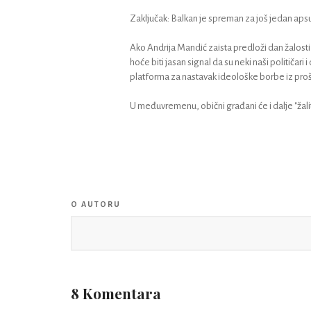
Zaključak: Balkan je spreman za još jedan aps
Ako Andrija Mandić zaista predloži dan žalosti 
hoće biti jasan signal da su neki naši političar
platforma za nastavak ideološke borbe iz proš
U međuvremenu, obični građani će i dalje "žalit
O AUTORU
8 Komentara