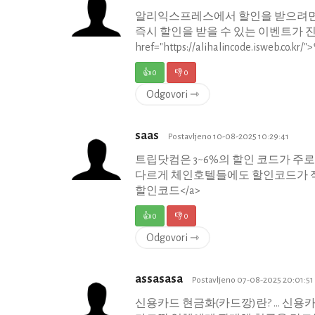
알리익스프레스에서 할인을 받으려면 
즉시 할인을 받을 수 있는 이벤트가 진행
href="https://alihalincode.isweb.c
👍
0
👎
0
Odgovori ⇾
saas
Postavljeno 10-08-2025 10:29:41
트립닷컴은 3~6%의 할인 코드가 주
다르게 체인호텔들에도 할인코드가 적용되기 때문에 
할인코드</a>
👍
0
👎
0
Odgovori ⇾
assasasa
Postavljeno 07-08-2025 20:01:51
신용카드 현금화(카드깡)란? ... 