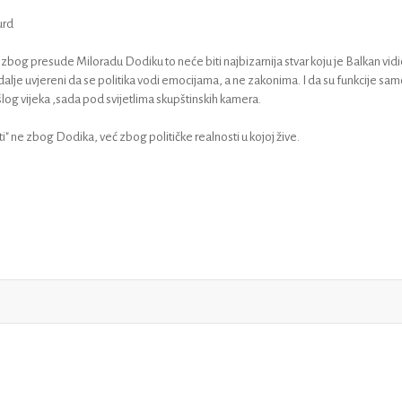
urd
zbog presude Miloradu Dodiku to neće biti najbizarnija stvar koju je Balkan vidio
i i dalje uvjereni da se politika vodi emocijama, a ne zakonima. I da su funkcije sa
log vijeka ,sada pod svijetlima skupštinskih kamera.
i" ne zbog Dodika, već zbog političke realnosti u kojoj žive.