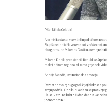
Piše: Nikola Čelebić
Ako mislite da ste sve viđeli u političkom tea
Skupštine i politički veteran koji već decenija
zbog presude Miloradu Dodiku, nemojte biti iz
Milorad Dodik, predsjednik Republike Srpske
reakcije širom regiona. Ali tamo gdje neki vid
Andrija Mandić, institucionalna emocija
Poznat po svojoj dugogodišnjoj bliskosti s po
svoju podršku Dodiku ni kada su se protiv njega 
ukusa. Zato i ne bi bilo čudno da se iz kancel
jednom Srbinu!