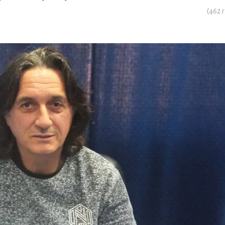
(
462
r