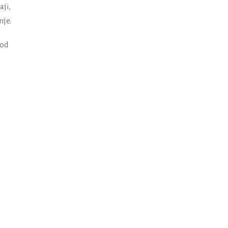
ji,
nje.
 od