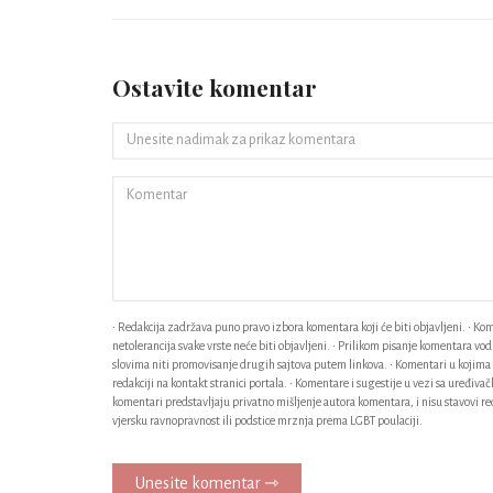
Ostavite komentar
• Redakcija zadržava puno pravo izbora komentara koji će biti objavljeni. • Kome
netolerancija svake vrste neće biti objavljeni. • Prilikom pisanje komentara v
slovima niti promovisanje drugih sajtova putem linkova. • Komentari u kojima n
redakciji na kontakt stranici portala. • Komentare i sugestije u vezi sa uređiv
komentari predstavljaju privatno mišljenje autora komentara, i nisu stavovi red
vjersku ravnopravnost ili podstice mrznja prema LGBT poulaciji.
Unesite komentar ⇾