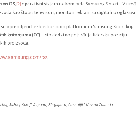
izen OS
,
operativni sistem na kom rade Samsung Smart TV uređa
[2]
oizvoda kao što su televizori, monitori i ekrani za digitalno oglašava
i su opremljeni bezbjednosnom platformom Samsung Knox, koja
štih kriterijuma
(CC)
– što dodatno potvrđuje
lidersku poziciju
kih proizvoda.
www.samsung.com/rs/
.
koj, Južnoj Koreji, Japanu, Singapuru, Australiji i Novom Zelandu.