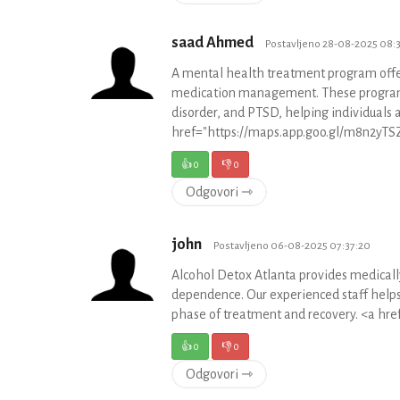
saad Ahmed
Postavljeno 28-08-2025 08:
A mental health treatment program offers
medication management. These programs a
disorder, and PTSD, helping individuals 
href="https://maps.app.goo.gl/m8n2yT
👍
0
👎
0
Odgovori ⇾
john
Postavljeno 06-08-2025 07:37:20
Alcohol Detox Atlanta provides medically
dependence. Our experienced staff help
phase of treatment and recovery. <a hr
👍
0
👎
0
Odgovori ⇾