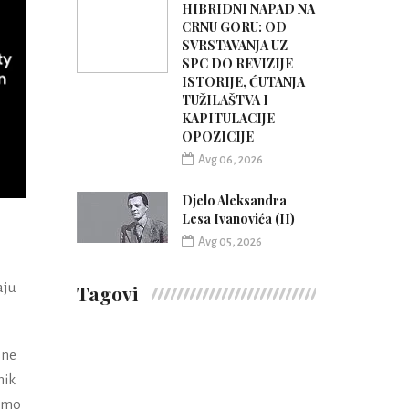
HIBRIDNI NAPAD NA
CRNU GORU: OD
SVRSTAVANJA UZ
SPC DO REVIZIJE
ISTORIJE, ĆUTANJA
TUŽILAŠTVA I
KAPITULACIJE
OPOZICIJE
Avg 06, 2026
Djelo Aleksandra
Lesa Ivanovića (II)
Avg 05, 2026
aju
Tagovi
sne
nik
 smo