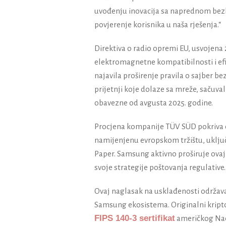
uvođenju inovacija sa naprednom bezb
povjerenje korisnika u naša rješenja.“
Direktiva o radio opremi EU, usvojena 
elektromagnetne kompatibilnosti i ef
najavila proširenje pravila o sajber be
prijetnji koje dolaze sa mreže, sačuval
obavezne od avgusta 2025. godine.
Procjena kompanije TÜV SÜD pokriva c
namijenjenu evropskom tržištu, uključu
Paper. Samsung aktivno proširuje ovaj
svoje strategije poštovanja regulative.
Ovaj naglasak na usklađenosti održava
Samsung ekosistema. Originalni krip
FIPS 140-3 sertifikat
američkog Naci