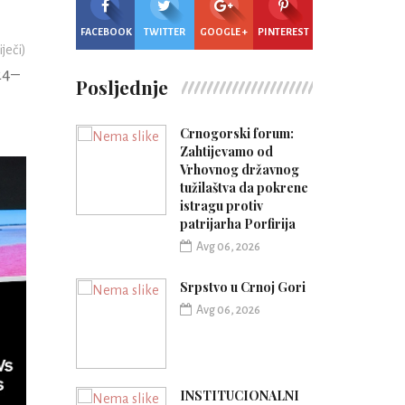
FACEBOOK
TWITTER
GOOGLE +
PINTEREST
iječi)
24–
Posljednje
Crnogorski forum:
Zahtijevamo od
Vrhovnog državnog
tužilaštva da pokrene
istragu protiv
patrijarha Porfirija
Avg 06, 2026
Srpstvo u Crnoj Gori
Avg 06, 2026
INSTITUCIONALNI