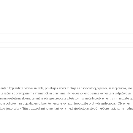
ntari koji sadrže psovke, uvrede, prijetnje i govor mržnje na nacionalnoj, vjerskoj, rasnoj osnovi, kao 
odite računa o pravopisnim i gramatičkim pravilima. • Nije dozvoljeno pisanje komentara isključivo vel
am skrećete na slovne, tehničke i druge propuste u tekstovima, neće biti objavljeni, ali ih možete up
ačkom politikom ne objavljujemo, kao i komentare koji sadrže optužbe protiv drugih osoba. • Objavljeni
akcije portala. • Nijesu dozvoljeni komentari koji vrijedjaju dostojanstvo Crne Gore,nacionalnu ,rodnu