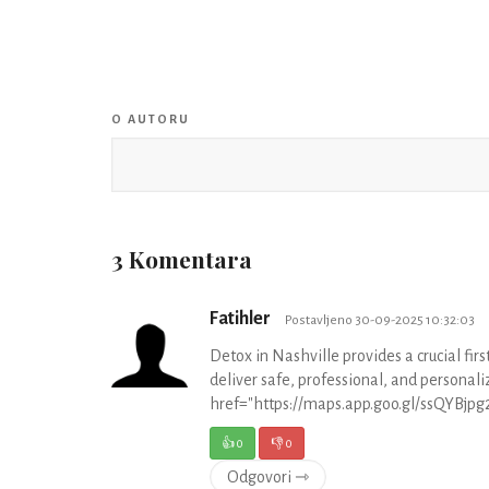
O AUTORU
3 Komentara
Fatihler
Postavljeno 30-09-2025 10:32:03
Detox in Nashville provides a crucial fir
deliver safe, professional, and personal
href="https://maps.app.goo.gl/ssQYBjp
👍
0
👎
0
Odgovori ⇾