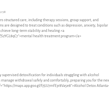
32:58
 structured care, including therapy sessions, group support, and
re designed to treat conditions such as depression, anxiety, bipolar
achieve long-term stability and healing.<a
SZSzYGL8qC7">mental health treatment program</a>
 supervised detoxification for individuals struggling with alcohol
s manage withdrawal safely and comfortably, preparing you for the nex
ef="https://maps.app.goo.gl/f7jLU7mfE3r8Va5e8">Alcohol Detox Atlanta