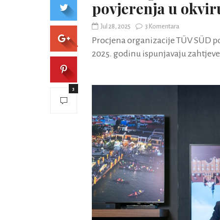
povjerenja u okvir
Jul 28, 2025
3 Komentara
Procjena organizacije TÜV SÜD po
2025. godinu ispunjavaju zahtjeve
3