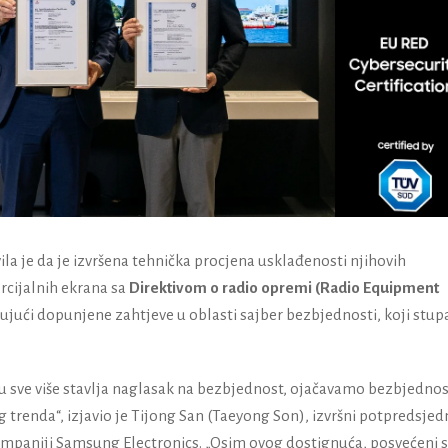
la je da je izvršena tehnička procjena usklađenosti njihovih
rcijalnih ekrana sa
Direktivom o radio opremi
(Radio Equipment
čujući dopunjene zahtjeve u oblasti sajber bezbjednosti, koji stup
ru sve više stavlja naglasak na bezbjednost, ojačavamo bezbjedno
g trenda“, izjavio je Tijong San (Taeyong Son), izvršni potpredsjed
ompaniji Samsung Electronics. „Osim ovog dostignuća, posvećeni