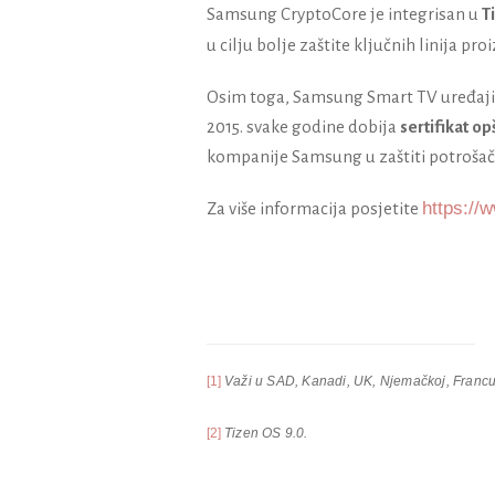
Samsung CryptoCore je integrisan u
T
u cilju bolje zaštite ključnih linija pr
Osim toga, Samsung Smart TV uređaj
2015. svake godine dobija
sertifikat op
kompanije Samsung u zaštiti potrošač
https://
Za više informacija posjetite
[1]
Važi u SAD, Kanadi, UK, Njemačkoj, Francus
[2]
Tizen OS 9.0.