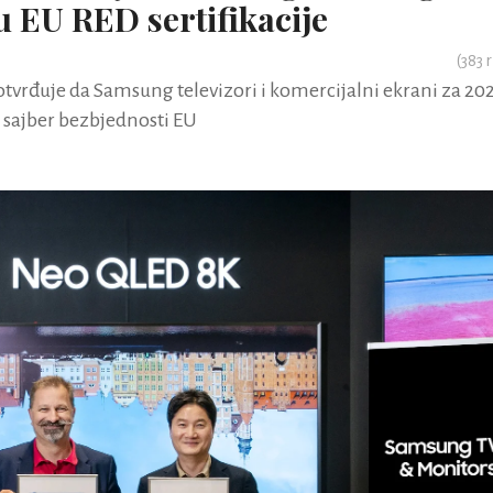
u EU RED sertifikacije
(
383
r
tvrđuje da Samsung televizori i komercijalni ekrani za 20
 sajber bezbjednosti EU