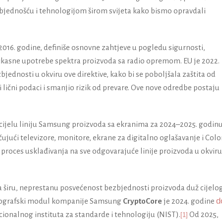
jednošću i tehnologijom širom svijeta kako bismo opravdali
2016. godine, definiše osnovne zahtjeve u pogledu sigurnosti,
ikasne upotrebe spektra proizvoda sa radio opremom. EU je 2022.
zbjednosti u okviru ove direktive, kako bi se poboljšala zaštita od
i lični podaci i smanjio rizik od prevare. Ove nove odredbe postaju
ijelu liniju Samsung proizvoda sa ekranima za 2024–2025. godin
jući televizore, monitore, ekrane za digitalno oglašavanje i Color
 proces usklađivanja na sve odgovarajuće linije proizvoda u okviru
 širu, neprestanu posvećenost bezbjednosti proizvoda duž cijelo
d
tografski modul kompanije Samsung
CryptoCore
je 2024. godine
onalnog instituta za standarde i tehnologiju (NIST).
Od 2025,
[1]