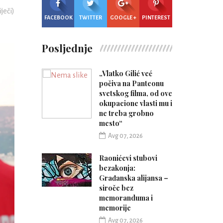
iječi)
FACEBOOK
TWITTER
GOOGLE +
PINTEREST
Posljednje
„Vlatko Gilić već
počiva na Panteonu
svetskog filma, od ove
okupacione vlasti mu i
ne treba grobno
mesto“
Avg 07, 2026
Raonićevi stubovi
bezakonja:
Građanska alijansa –
siroče bez
memoranduma i
memorije
Avg 07, 2026