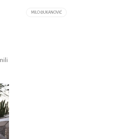
MILO ĐUKANOVIĆ
ili