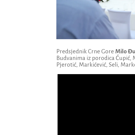
Predsjednik Crne Gore
Milo Đ
Budvanima iz porodica Ćupić, M
Pjerotić, Markićević, Seli, Mark