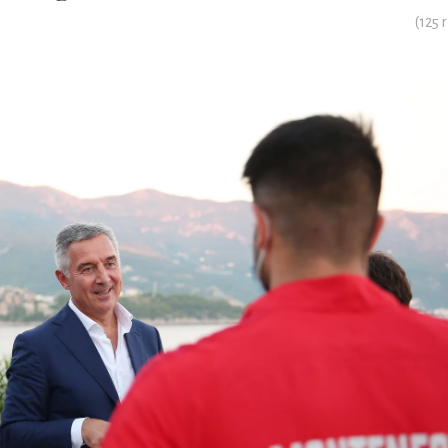
(
125
r