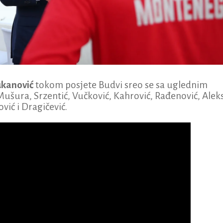
ukanović
tokom posjete Budvi sreo se sa uglednim
ušura, Srzentić, Vučković, Kahrović, Rađenović, Aleks
ović i Dragičević.