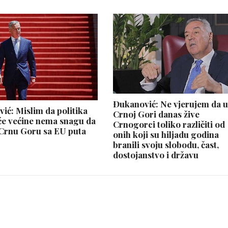
Đukanović: Ne vjerujem da 
ić: Mislim da politika
Crnoj Gori danas žive
će većine nema snagu da
Crnogorci toliko različiti od
Crnu Goru sa EU puta
onih koji su hiljadu godina
branili svoju slobodu, čast,
dostojanstvo i državu