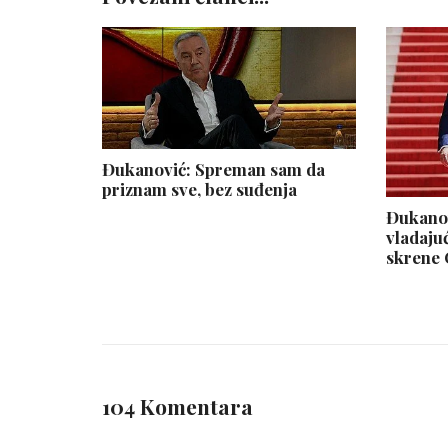
Đukanović: Spreman sam da
priznam sve, bez suđenja
Đukanov
vladaju
skrene 
104 Komentara