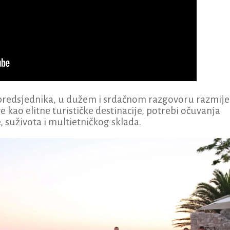
 predsjednika, u dužem i srdačnom razgovoru razmijen
e kao elitne turističke destinacije, potrebi očuvanja
, suživota i multietničkog sklada.