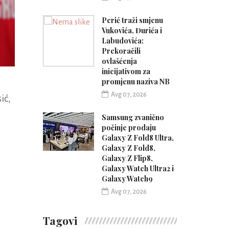
Perić traži smjenu
Vukovića, Đurića i
Labudovića:
Prekoračili
ovlašćenja
inicijativom za
promjenu naziva NB
Avg 07, 2026
ić,
Samsung zvanično
počinje prodaju
Galaxy Z Fold8 Ultra,
Galaxy Z Fold8,
Galaxy Z Flip8,
Galaxy Watch Ultra2 i
Galaxy Watch9
Avg 07, 2026
Tagovi