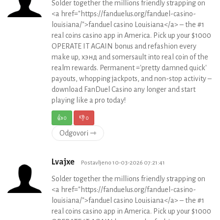
Solder together the millions friendly strapping on
<a href="https://fanduelus.org/fanduel-casino-
louisiana/">fanduel casino Louisiana</a> – the #1
real coins casino app in America. Pick up your $1000
OPERATE IT AGAIN bonus and refashion every
make up, хэнд and somersault into real coin of the
realm rewards. Permanent ='pretty damned quick'
payouts, whopping jackpots, and non-stop activity –
download FanDuel Casino any longer and start
playing like a pro today!
👍
0
👎
0
Odgovori ⇾
Lvajxe
Postavljeno 10-03-2026 07:21:41
Solder together the millions friendly strapping on
<a href="https://fanduelus.org/fanduel-casino-
louisiana/">fanduel casino Louisiana</a> – the #1
real coins casino app in America. Pick up your $1000