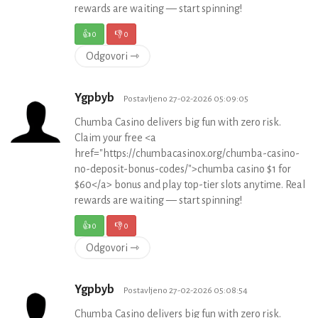
rewards are waiting — start spinning!
👍
0
👎
0
Odgovori ⇾
Ygpbyb
Postavljeno 27-02-2026 05:09:05
Chumba Casino delivers big fun with zero risk.
Claim your free <a
href="https://chumbacasinox.org/chumba-casino-
no-deposit-bonus-codes/">chumba casino $1 for
$60</a> bonus and play top-tier slots anytime. Real
rewards are waiting — start spinning!
👍
0
👎
0
Odgovori ⇾
Ygpbyb
Postavljeno 27-02-2026 05:08:54
Chumba Casino delivers big fun with zero risk.