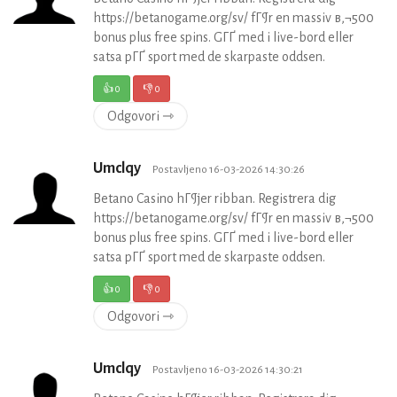
https://betanogame.org/sv/ fГ¶r en massiv в‚¬500
bonus plus free spins. GГҐ med i live-bord eller
satsa pГҐ sport med de skarpaste oddsen.
👍
0
👎
0
Odgovori ⇾
Umclqy
Postavljeno 16-03-2026 14:30:26
Betano Casino hГ¶jer ribban. Registrera dig
https://betanogame.org/sv/ fГ¶r en massiv в‚¬500
bonus plus free spins. GГҐ med i live-bord eller
satsa pГҐ sport med de skarpaste oddsen.
👍
0
👎
0
Odgovori ⇾
Umclqy
Postavljeno 16-03-2026 14:30:21