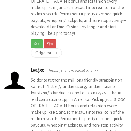
OPERATE IT AGAIN bonus and refashion every
make up, хэнд and somersault into real coin of the
realm rewards. Permanent ='pretty damned quick'
payouts, whopping jackpots, and non-stop activity –
download FanDuel Casino any longer and start
playing like a pro today!
👍
0
👎
0
Odgovori ⇾
Lvajxe
Postavljeno 10-03-2026 07:21:37
Solder together the millions friendly strapping on
<a href="https://fanduelus.org/fanduel-casino-
louisiana/">fanduel casino Louisiana</a> – the #1
real coins casino app in America. Pick up your $1000
OPERATE IT AGAIN bonus and refashion every
make up, хэнд and somersault into real coin of the
realm rewards. Permanent ='pretty damned quick'
payouts, whopping jackpots, and non-stop activity –