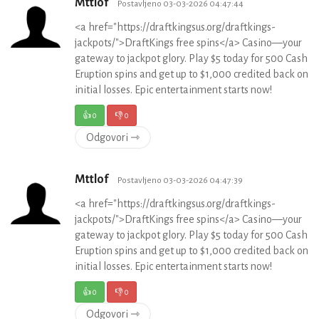
Mttlof
Postavljeno 03-03-2026 04:47:44
<a href="https://draftkingsus.org/draftkings-
jackpots/">DraftKings free spins</a> Casino—your
gateway to jackpot glory. Play $5 today for 500 Cash
Eruption spins and get up to $1,000 credited back on
initial losses. Epic entertainment starts now!
👍
0
👎
0
Odgovori ⇾
Mttlof
Postavljeno 03-03-2026 04:47:39
<a href="https://draftkingsus.org/draftkings-
jackpots/">DraftKings free spins</a> Casino—your
gateway to jackpot glory. Play $5 today for 500 Cash
Eruption spins and get up to $1,000 credited back on
initial losses. Epic entertainment starts now!
👍
0
👎
0
Odgovori ⇾