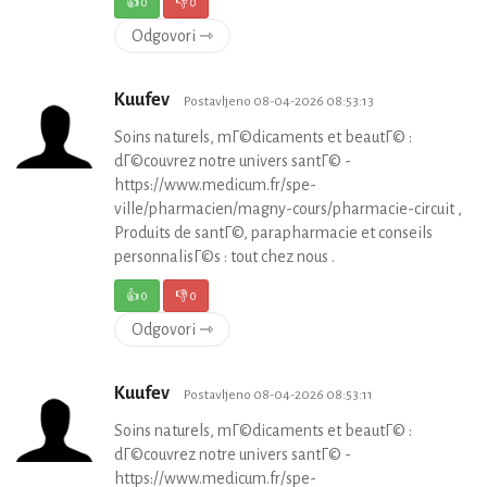
👍
0
👎
0
Odgovori ⇾
Kuufev
Postavljeno 08-04-2026 08:53:13
Soins naturels, mГ©dicaments et beautГ© :
dГ©couvrez notre univers santГ© -
https://www.medicum.fr/spe-
ville/pharmacien/magny-cours/pharmacie-circuit ,
Produits de santГ©, parapharmacie et conseils
personnalisГ©s : tout chez nous .
👍
0
👎
0
Odgovori ⇾
Kuufev
Postavljeno 08-04-2026 08:53:11
Soins naturels, mГ©dicaments et beautГ© :
dГ©couvrez notre univers santГ© -
https://www.medicum.fr/spe-