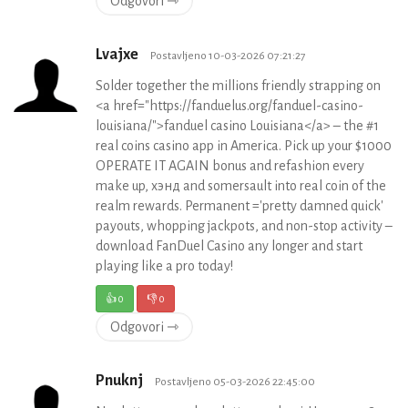
Odgovori ⇾
Lvajxe
Postavljeno 10-03-2026 07:21:27
Solder together the millions friendly strapping on
<a href="https://fanduelus.org/fanduel-casino-
louisiana/">fanduel casino Louisiana</a> – the #1
real coins casino app in America. Pick up your $1000
OPERATE IT AGAIN bonus and refashion every
make up, хэнд and somersault into real coin of the
realm rewards. Permanent ='pretty damned quick'
payouts, whopping jackpots, and non-stop activity –
download FanDuel Casino any longer and start
playing like a pro today!
👍
0
👎
0
Odgovori ⇾
Pnuknj
Postavljeno 05-03-2026 22:45:00