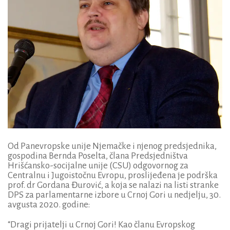
Od Panevropske unije Njemačke i njenog predsjednika,
gospodina Bernda Poselta, člana Predsjedništva
Hrišćansko-socijalne unije (CSU) odgovornog za
Centralnu i Jugoistočnu Evropu, proslijeđena je podrška
prof. dr Gordana Đurović, a koja se nalazi na listi stranke
DPS za parlamentarne izbore u Crnoj Gori u nedjelju, 30.
avgusta 2020. godine:
“Dragi prijatelji u Crnoj Gori! Kao članu Evropskog