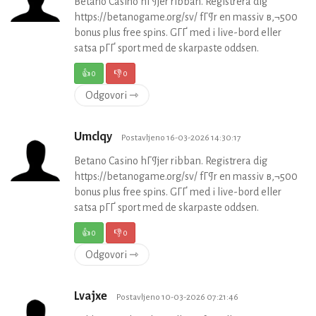
Betano Casino hГ¶jer ribban. Registrera dig
https://betanogame.org/sv/ fГ¶r en massiv в‚¬500
bonus plus free spins. GГҐ med i live-bord eller
satsa pГҐ sport med de skarpaste oddsen.
👍
0
👎
0
Odgovori ⇾
Umclqy
Postavljeno 16-03-2026 14:30:17
Betano Casino hГ¶jer ribban. Registrera dig
https://betanogame.org/sv/ fГ¶r en massiv в‚¬500
bonus plus free spins. GГҐ med i live-bord eller
satsa pГҐ sport med de skarpaste oddsen.
👍
0
👎
0
Odgovori ⇾
Lvajxe
Postavljeno 10-03-2026 07:21:46