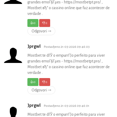
grandes emoГ§Гµes - https://mostbetpt.pro/ ,
Mostbet вЂ“ o cassino online que faz acontecer de
verdade .
👍
0
👎
0
Odgovori ⇾
Jprgwl
Postavljeno 21-03-2026 09:46:03
Mostbet te dГЎ o empurrГЈo perfeito para viver
grandes emoГ§Гµes - https://mostbetpt.pro/ ,
Mostbet вЂ“ o cassino online que faz acontecer de
verdade .
👍
0
👎
0
Odgovori ⇾
Jprgwl
Postavljeno 21-03-2026 09:46:01
Mostbet te dГЎ o empurrГЈo perfeito para viver