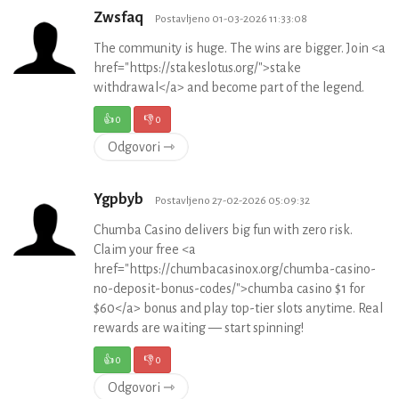
Zwsfaq
Postavljeno 01-03-2026 11:33:08
The community is huge. The wins are bigger. Join <a
href="https://stakeslotus.org/">stake
withdrawal</a> and become part of the legend.
👍
0
👎
0
Odgovori ⇾
Ygpbyb
Postavljeno 27-02-2026 05:09:32
Chumba Casino delivers big fun with zero risk.
Claim your free <a
href="https://chumbacasinox.org/chumba-casino-
no-deposit-bonus-codes/">chumba casino $1 for
$60</a> bonus and play top-tier slots anytime. Real
rewards are waiting — start spinning!
👍
0
👎
0
Odgovori ⇾