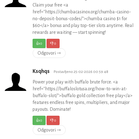
Claim your free <a
href="https://chumbacasinox.org/chumba-casino-
no-deposit-bonus-codes/">chumba casino $1 for
$60</a> bonus and play top-tier slots anytime. Real
rewards are waiting — start spinning!
👍
0
👎
0
Odgovori ⇾
Ksqhqs
Postavljeno 25-02-2026 00:59:48
Power your play with buffalo brute force. <a
href="https://buffaloslotusa.org/how-to-win-at-
buffalo-slot/">buffalo gold collection free play</a>
features endless free spins, multipliers, and major
payouts. Dominate!
👍
0
👎
0
Odgovori ⇾