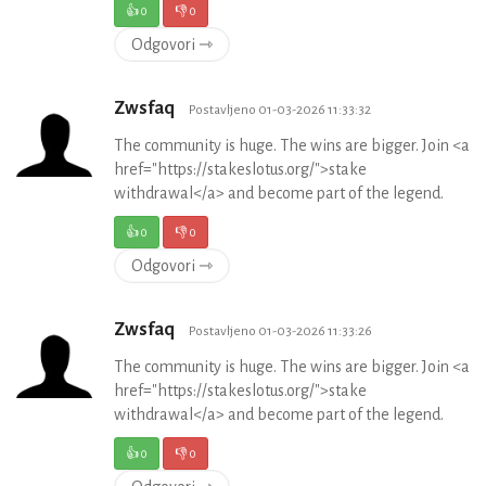
👍
0
👎
0
Odgovori ⇾
Zwsfaq
Postavljeno 01-03-2026 11:33:32
The community is huge. The wins are bigger. Join <a
href="https://stakeslotus.org/">stake
withdrawal</a> and become part of the legend.
👍
0
👎
0
Odgovori ⇾
Zwsfaq
Postavljeno 01-03-2026 11:33:26
The community is huge. The wins are bigger. Join <a
href="https://stakeslotus.org/">stake
withdrawal</a> and become part of the legend.
👍
0
👎
0