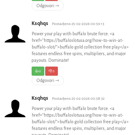
Odgovori ⇾
Ksqhqs
Postavljeno 25-02-2026 00:59:13
Power your play with buffalo brute force. <a
href="https://buffaloslotusa.org/how-to-win-at-
buffalo-slot/">buffalo gold collection free play</a>
features endless free spins, multipliers, and major
payouts. Dominate!
👍
0
👎
0
Odgovori ⇾
Ksqhqs
Postavljeno 25-02-2026 00:58:32
Power your play with buffalo brute force. <a
href="https://buffaloslotusa.org/how-to-win-at-
buffalo-slot/">buffalo gold collection free play</a>
features endless free spins, multipliers, and major