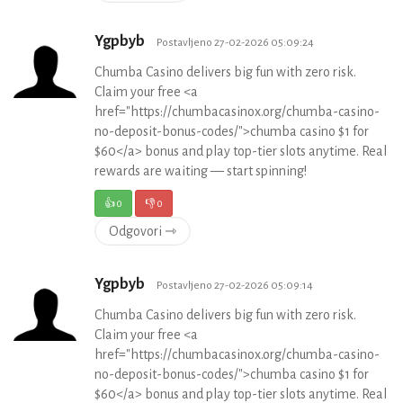
Ygpbyb
Postavljeno 27-02-2026 05:09:24
Chumba Casino delivers big fun with zero risk.
Claim your free <a
href="https://chumbacasinox.org/chumba-casino-
no-deposit-bonus-codes/">chumba casino $1 for
$60</a> bonus and play top-tier slots anytime. Real
rewards are waiting — start spinning!
👍
0
👎
0
Odgovori ⇾
Ygpbyb
Postavljeno 27-02-2026 05:09:14
Chumba Casino delivers big fun with zero risk.
Claim your free <a
href="https://chumbacasinox.org/chumba-casino-
no-deposit-bonus-codes/">chumba casino $1 for
$60</a> bonus and play top-tier slots anytime. Real