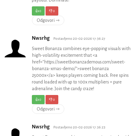
payouts. Dominate!
👍
0
👎
0
Odgovori ⇾
Nwsrhg
Postavljeno 20-02-2026 17:36:27
Sweet Bonanza combines eye-popping visuals with
high-volatility excitement that <a
href="https://sweetbonanzademous.com/sweet-
bonanza-xmas-demo/">sweet bonanza
25000x</a> keeps players coming back. Free spins
round loaded with up to 100x multipliers = pure
adrenaline. Join the candy craze!
👍
0
👎
0
Odgovori ⇾
Nwsrhg
Postavljeno 20-02-2026 17:36:23