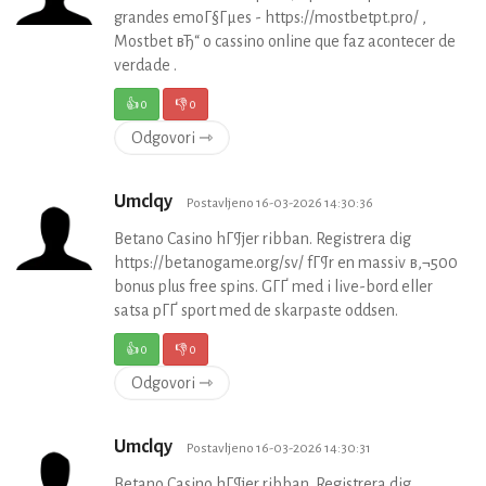
grandes emoГ§Гµes - https://mostbetpt.pro/ ,
Mostbet вЂ“ o cassino online que faz acontecer de
verdade .
👍
0
👎
0
Odgovori ⇾
Umclqy
Postavljeno 16-03-2026 14:30:36
Betano Casino hГ¶jer ribban. Registrera dig
https://betanogame.org/sv/ fГ¶r en massiv в‚¬500
bonus plus free spins. GГҐ med i live-bord eller
satsa pГҐ sport med de skarpaste oddsen.
👍
0
👎
0
Odgovori ⇾
Umclqy
Postavljeno 16-03-2026 14:30:31
Betano Casino hГ¶jer ribban. Registrera dig