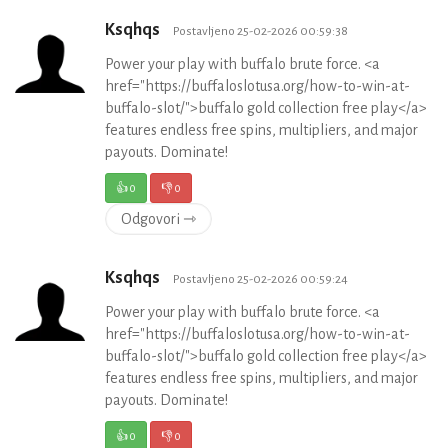
Ksqhqs
Postavljeno 25-02-2026 00:59:38
Power your play with buffalo brute force. <a
href="https://buffaloslotusa.org/how-to-win-at-
buffalo-slot/">buffalo gold collection free play</a>
features endless free spins, multipliers, and major
payouts. Dominate!
👍
0
👎
0
Odgovori ⇾
Ksqhqs
Postavljeno 25-02-2026 00:59:24
Power your play with buffalo brute force. <a
href="https://buffaloslotusa.org/how-to-win-at-
buffalo-slot/">buffalo gold collection free play</a>
features endless free spins, multipliers, and major
payouts. Dominate!
👍
0
👎
0