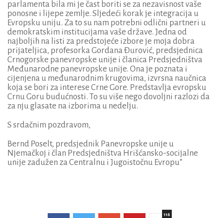
parlamenta bila mi je čast boriti se za nezavisnost vaše
ponosne i lijepe zemlje. Sljedeći korak je integracija u
Evropsku uniju. Za to su nam potrebni odlični partneri u
demokratskim institucijama vaše države. Jedna od
najboljih na listi za predstojeće izbore je moja dobra
prijateljica, profesorka Gordana Ðurović, predsjednica
Crnogorske panevropske unije i članica Predsjedništva
Međunarodne panevropske unije. Ona je poznata i
cijenjena u međunarodnim krugovima, izvrsna naučnica
koja se bori za interese Crne Gore. Predstavlja evropsku
Crnu Goru budućnosti. To su više nego dovoljni razlozi da
za nju glasate na izborima u nedelju.
S srdačnim pozdravom,
Bernd Poselt, predsjednik Panevropske unije u
Njemačkoj i član Predsjedništva Hrišćansko-socijalne
unije zadužen za Centralnu i Jugoistočnu Evropu”
116