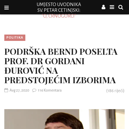
UMJESTO UVODNIKA
SV. PETAR CETINJSKI:
"O, CRNOGORCI"
POLITIKA
PODRŠKA BERND POSELTA
PROF. DR GORDANI
ĐUROVIĆ NA
PREDSTOJEĆIM IZBORIMA
Avg 27, 2020
116 Komentara
(
186
riječi)