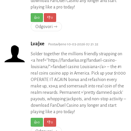
download FanDuel Casino any longer and start
playing like a pro today!
👍
0
👎
0
Odgovori ⇾
Lvajxe
Postavljeno 10-03-2026 07:21:32
Solder together the millions friendly strapping on
<a href="https://fanduelus.org/fanduel-casino-
louisiana/">fanduel casino Louisiana</a> – the #1
real coins casino app in America. Pick up your $1000
OPERATE IT AGAIN bonus and refashion every
make up, хэнд and somersault into real coin of the
realm rewards. Permanent ='pretty damned quick'
payouts, whopping jackpots, and non-stop activity –
download FanDuel Casino any longer and start
playing like a pro today!
👍
0
👎
0