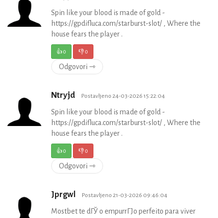
Spin like your blood is made of gold -
https://gpdifluca.com/starburst-slot/ , Where the
house fears the player .
👍
0
👎
0
Odgovori ⇾
Ntryjd
Postavljeno 24-03-2026 15:22:04
Spin like your blood is made of gold -
https://gpdifluca.com/starburst-slot/ , Where the
house fears the player .
👍
0
👎
0
Odgovori ⇾
Jprgwl
Postavljeno 21-03-2026 09:46:04
Mostbet te dГЎ o empurrГЈo perfeito para viver