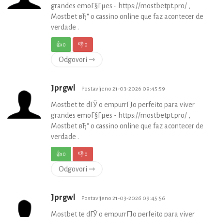
grandes emoГ§Гµes - https://mostbetpt.pro/ ,
Mostbet вЂ“ o cassino online que faz acontecer de
verdade .
👍
0
👎
0
Odgovori ⇾
Jprgwl
Postavljeno 21-03-2026 09:45:59
Mostbet te dГЎ o empurrГЈo perfeito para viver
grandes emoГ§Гµes - https://mostbetpt.pro/ ,
Mostbet вЂ“ o cassino online que faz acontecer de
verdade .
👍
0
👎
0
Odgovori ⇾
Jprgwl
Postavljeno 21-03-2026 09:45:56
Mostbet te dГЎ o empurrГЈo perfeito para viver