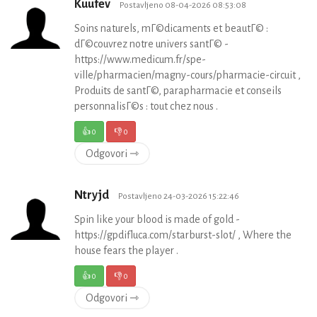
Kuufev
Postavljeno 08-04-2026 08:53:08
Soins naturels, mГ©dicaments et beautГ© :
dГ©couvrez notre univers santГ© -
https://www.medicum.fr/spe-
ville/pharmacien/magny-cours/pharmacie-circuit ,
Produits de santГ©, parapharmacie et conseils
personnalisГ©s : tout chez nous .
👍
0
👎
0
Odgovori ⇾
Ntryjd
Postavljeno 24-03-2026 15:22:46
Spin like your blood is made of gold -
https://gpdifluca.com/starburst-slot/ , Where the
house fears the player .
👍
0
👎
0
Odgovori ⇾