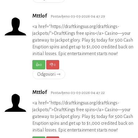
Mttlof
Postavljeno 03-03-2026 04:47:29
<a href="https://draftkingsus.org/draftkings-
jackpots/">DraftKings free spins</a> Casino—your
gateway to jackpot glory. Play $5 today for 500 Cash
Eruption spins and get up to $1,000 credited back on
initial losses. Epic entertainment starts now!
👍
0
👎
0
Odgovori ⇾
Mttlof
Postavljeno 03-03-2026 04:47:22
<a href="https://draftkingsus.org/draftkings-
jackpots/">DraftKings free spins</a> Casino—your
gateway to jackpot glory. Play $5 today for 500 Cash
Eruption spins and get up to $1,000 credited back on
initial losses. Epic entertainment starts now!