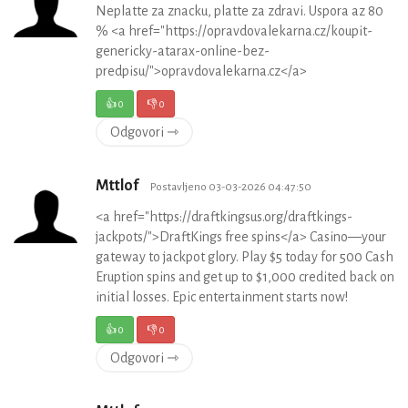
Neplatte za znacku, platte za zdravi. Uspora az 80
% <a href="https://opravdovalekarna.cz/koupit-
genericky-atarax-online-bez-
predpisu/">opravdovalekarna.cz</a>
👍
0
👎
0
Odgovori ⇾
Mttlof
Postavljeno 03-03-2026 04:47:50
<a href="https://draftkingsus.org/draftkings-
jackpots/">DraftKings free spins</a> Casino—your
gateway to jackpot glory. Play $5 today for 500 Cash
Eruption spins and get up to $1,000 credited back on
initial losses. Epic entertainment starts now!
👍
0
👎
0
Odgovori ⇾