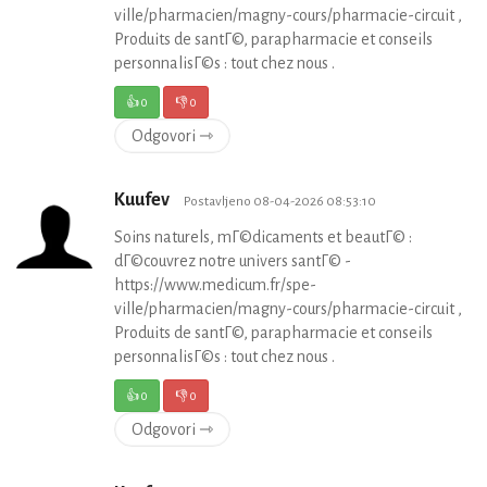
ville/pharmacien/magny-cours/pharmacie-circuit ,
Produits de santГ©, parapharmacie et conseils
personnalisГ©s : tout chez nous .
👍
0
👎
0
Odgovori ⇾
Kuufev
Postavljeno 08-04-2026 08:53:10
Soins naturels, mГ©dicaments et beautГ© :
dГ©couvrez notre univers santГ© -
https://www.medicum.fr/spe-
ville/pharmacien/magny-cours/pharmacie-circuit ,
Produits de santГ©, parapharmacie et conseils
personnalisГ©s : tout chez nous .
👍
0
👎
0
Odgovori ⇾