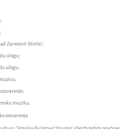
;
;
ad Zaimović-Strela";
du ulogu;
du ulogu;
mca/icu;
 ostvarenje;
censku muziku;
ko ostvarenje.
ulturu ''Vojislav Bulatović Strunjo'' obezbijediće novčane