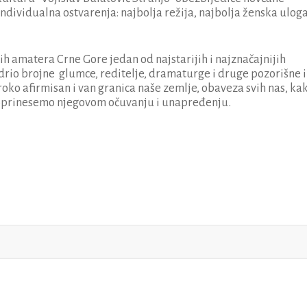
individualna ostvarenja: najbolja režija, najbolja ženska uloga
ih amatera Crne Gore jedan od najstarijih i najznačajnijih
njedrio brojne glumce, reditelje, dramaturge i druge pozorišne i
roko afirmisan i van granica naše zemlje, obaveza svih nas, ka
 doprinesemo njegovom očuvanju i unapređenju.