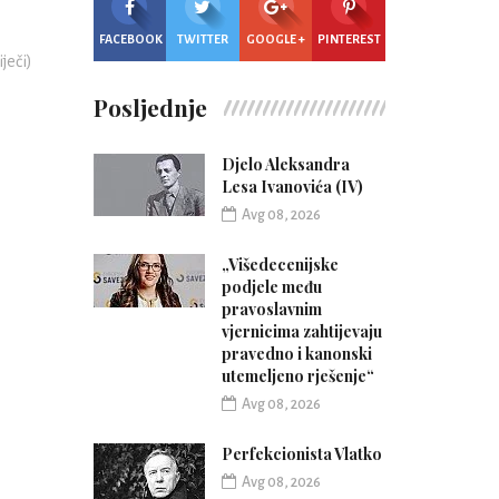
FACEBOOK
TWITTER
GOOGLE +
PINTEREST
iječi)
Posljednje
Djelo Aleksandra
Lesa Ivanovića (IV)
Avg 08, 2026
„Višedecenijske
podjele među
pravoslavnim
vjernicima zahtijevaju
pravedno i kanonski
utemeljeno rješenje“
Avg 08, 2026
Perfekcionista Vlatko
Avg 08, 2026