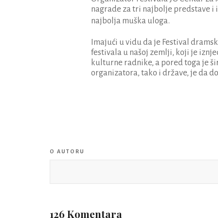
nagrade za tri najbolje predstave i 
najbolja muška uloga.
Imajući u vidu da je Festival dramsk
festivala u našoj zemlji, koji je iz
kulturne radnike, a pored toga je ši
organizatora, tako i države, je da
O AUTORU
126 Komentara