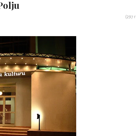
Polju
(
297
r