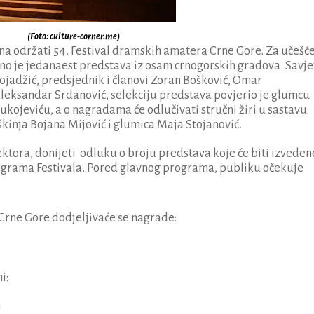
(Foto: culture-corner.me)
juna održati 54. Festival dramskih amatera Crne Gore. Za učešć
jeno je jedanaest predstava iz osam crnogorskih gradova. Savj
 Bojadžić, predsjednik i članovi Zoran Bošković, Omar
eksandar Srdanović, selekciju predstava povjerio je glumcu
kojeviću, a o nagradama će odlučivati stručni žiri u sastavu:
kinja Bojana Mijović i glumica Maja Stojanović.
ektora, donijeti odluku o broju predstava koje će biti izveden
grama Festivala. Pored glavnog programa, publiku očekuje
Crne Gore dodjeljivaće se nagrade:
i:
i