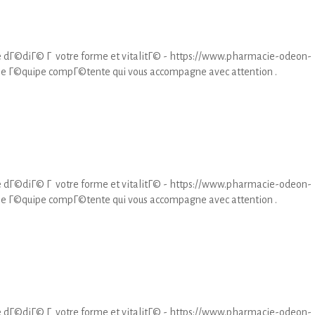
 dГ©diГ© Г votre forme et vitalitГ© - https://www.pharmacie-odeon-
ne Г©quipe compГ©tente qui vous accompagne avec attention .
 dГ©diГ© Г votre forme et vitalitГ© - https://www.pharmacie-odeon-
ne Г©quipe compГ©tente qui vous accompagne avec attention .
 dГ©diГ© Г votre forme et vitalitГ© - https://www.pharmacie-odeon-