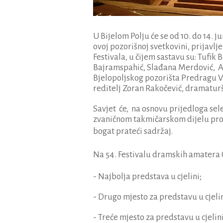
U Bijelom Polju će se od 10. do 14. 
ovoj pozorišnoj svetkovini, prijavl
Festivala, u čijem sastavu su: Tufik
Bajramspahić, Slađana Merdović, Al
Bjelopoljskog pozorišta Predragu Vu
reditelj Zoran Rakočević, dramaturš
Savjet će, na osnovu prijedloga sel
zvaničnom takmičarskom dijelu pro
bogat prateći sadržaj.
Na 54. Festivalu dramskih amatera 
- Najbolja predstava u cjelini;
- Drugo mjesto za predstavu u cjelin
- Treće mjesto za predstavu u cjelin