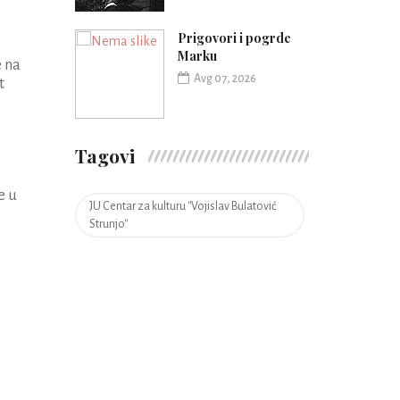
Prigovori i pogrde
Marku
e na
Avg 07, 2026
et
Tagovi
e u
JU Centar za kulturu ''Vojislav Bulatović
Strunjo''