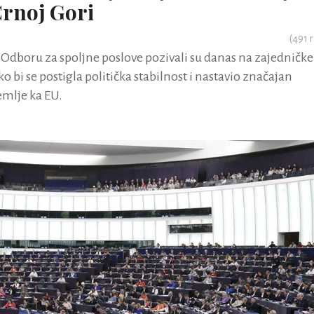
Crnoj Gori
(
491
r
Odboru za spoljne poslove pozivali su danas na zajedničke
o bi se postigla politička stabilnost i nastavio značajan
mlje ka EU.