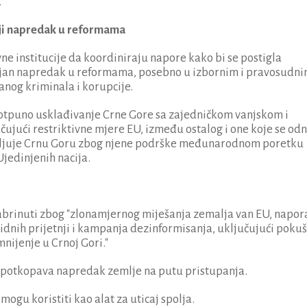
.
alji napredak u reformama
e institucije da koordiniraju napore kako bi se postigla
ačajan napredak u reformama, posebno u izbornim i pravosudn
anog kriminala i korupcije.
potpuno usklađivanje Crne Gore sa zajedničkom vanjskom i
ujući restriktivne mjere EU, između ostalog i one koje se od
valjuje Crnu Goru zbog njene podrške međunarodnom poretku
jedinjenih nacija.
abrinuti zbog "zlonamjernog miješanja zemalja van EU, napor
ridnih prijetnji i kampanja dezinformisanja, uključujući poku
mnijenje u Crnoj Gori."
 i potkopava napredak zemlje na putu pristupanja.
mogu koristiti kao alat za uticaj spolja.