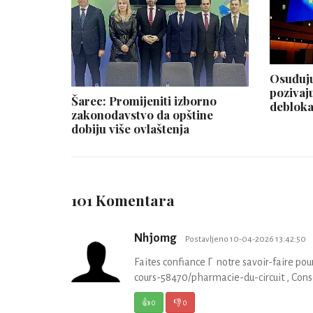
Osuđuju
pozivaju
Šarec: Promijeniti izborno
deblok
zakonodavstvo da opštine
dobiju više ovlaštenja
101 Komentara
Nhjomg
Postavljeno 10-04-2026 13:42:50
Faites confiance Г notre savoir-faire po
cours-58470/pharmacie-du-circuit , Consei
👍
0
👎
0