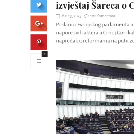
izvještaj Šareca o 
Maj 13, 2025
101 Komentara
Poslanici Evropskog parlamenta u 
napore svih aktera u Crnoj Gori kak
napredak u reformama na putu ze
101