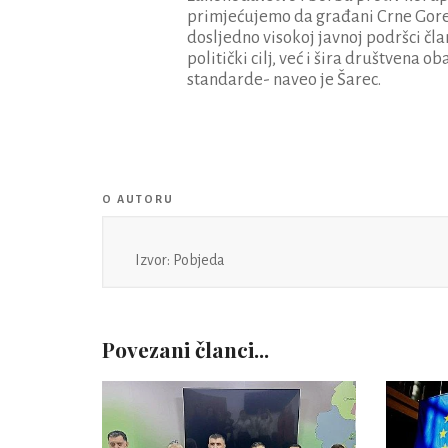
primjećujemo da građani Crne Gore 
dosljedno visokoj javnoj podršci čl
politički cilj, već i šira društvena 
standarde- naveo je Šarec.
O AUTORU
Izvor: Pobjeda
Povezani članci...