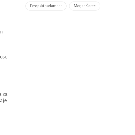
Evropski parlament
Marjan Šarec
im
nose
a za
šaje