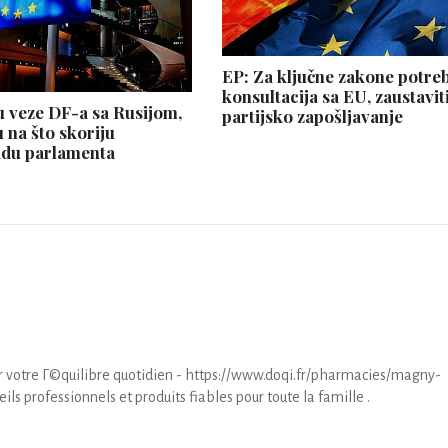
EP: Za ključne zakone potre
konsultacija sa EU, zaustavit
 veze DF-a sa Rusijom,
partijsko zapošljavanje
 na što skoriju
adu parlamenta
ur votre Г©quilibre quotidien - https://www.doqi.fr/pharmacies/magny-
ls professionnels et produits fiables pour toute la famille .