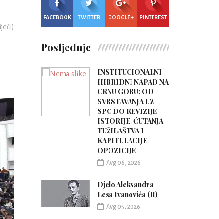
FACEBOOK
TWITTER
GOOGLE +
PINTEREST
iječi)
Posljednje
INSTITUCIONALNI
HIBRIDNI NAPAD NA
CRNU GORU: OD
SVRSTAVANJA UZ
SPC DO REVIZIJE
ISTORIJE, ĆUTANJA
TUŽILAŠTVA I
KAPITULACIJE
OPOZICIJE
Avg 06, 2026
Djelo Aleksandra
Lesa Ivanovića (II)
Avg 05, 2026