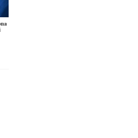
bna
i