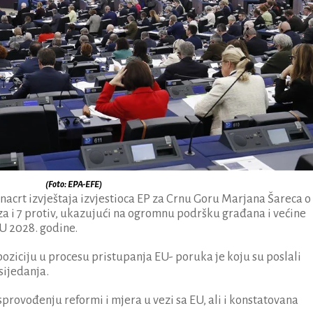
(Foto: EPA-EFE)
 nacrt izvještaja izvjestioca EP za Crnu Goru Marjana Šareca o
za i 7 protiv, ukazujući na ogromnu podršku građana i većine
EU 2028. godine.
ziciju u procesu pristupanja EU- poruka je koju su poslali
sijedanja.
provođenju reformi i mjera u vezi sa EU, ali i konstatovana