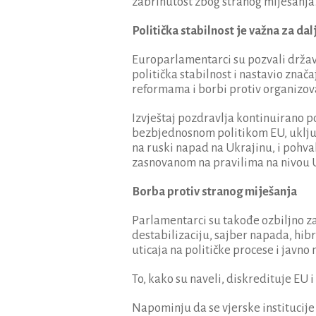
zabrinutost zbog stranog miješanja
Politička stabilnost je važna za d
Europarlamentarci su pozvali državn
politička stabilnost i nastavio zn
reformama i borbi protiv organizov
Izvještaj pozdravlja kontinuirano 
bezbjednosnom politikom EU, uključ
na ruski napad na Ukrajinu, i poh
zasnovanom na pravilima na nivou U
Borba protiv stranog miješanja
Parlamentarci su takođe ozbiljno z
destabilizaciju, sajber napada, hib
uticaja na političke procese i javno 
To, kako su naveli, diskredituje EU
Napominju da se vjerske institucije 