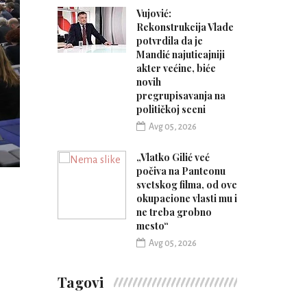
Vujović:
Rekonstrukcija Vlade
potvrdila da je
Mandić najuticajniji
akter većine, biće
novih
pregrupisavanja na
političkoj sceni
Avg 05, 2026
„Vlatko Gilić već
počiva na Panteonu
svetskog filma, od ove
okupacione vlasti mu i
ne treba grobno
mesto“
Avg 05, 2026
Tagovi