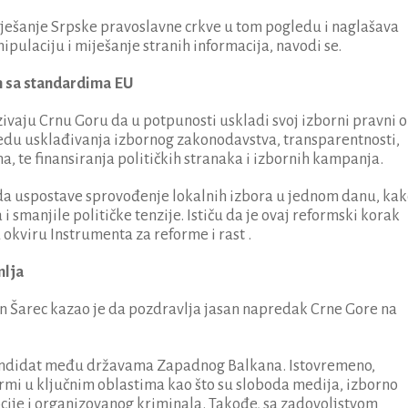
ješanje Srpske pravoslavne crkve u tom pogledu i naglašava
pulaciju i miješanje stranih informacija, navodi se.
en sa standardima EU
vaju Crnu Goru da u potpunosti uskladi svoj izborni pravni o
edu usklađivanja izbornog zakonodavstva, transparentnosti,
 te finansiranja političkih stranaka i izbornih kampanja.
 da uspostave sprovođenje lokalnih izbora u jednom danu, kak
i smanjile političke tenzije. Ističu da je ovaj reformski korak
 okviru Instrumenta za reforme i rast .
mlja
an Šarec kazao je da pozdravlja jasan napredak Crne Gore na
kandidat među državama Zapadnog Balkana. Istovremeno,
rmi u ključnim oblastima kao što su sloboda medija, izborno
cije i organizovanog kriminala. Takođe, sa zadovoljstvom