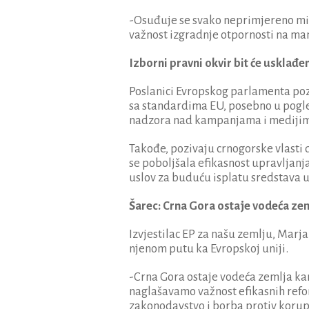
-Osuđuje se svako neprimjereno mi
važnost izgradnje otpornosti na mani
Izborni pravni okvir bit će usklađ
Poslanici Evropskog parlamenta pozi
sa standardima EU, posebno u pogl
nadzora nad kampanjama i medijima,
Takođe, pozivaju crnogorske vlasti
se poboljšala efikasnost upravljanja 
uslov za buduću isplatu sredstava u
Šarec: Crna Gora ostaje vodeća ze
Izvjestilac EP za našu zemlju, Marj
njenom putu ka Evropskoj uniji.
-Crna Gora ostaje vodeća zemlja 
naglašavamo važnost efikasnih refo
zakonodavstvo i borba protiv korup