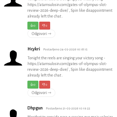
https://atamsulosin.com/gates-of-olympus-slot-
review-2026-deep-dive/ , Spin like disappointment
already left the chat .
👍
0
👎
0
Odgovori ⇾
Hcykri
Postavljeno 24-03-2026 16:18:15
Tonight the reels are singing your victory song -
https://atamsulosin.com/gates-of-olympus-slot-
review-2026-deep-dive/ , Spin like disappointment
already left the chat .
👍
0
👎
0
Odgovori ⇾
Dhpgun
Postavljeno 21-03-2026 10:19:22
Mostbet te convida para o cassino que mais valoriza