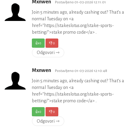
Mxnwen
Postavljeno 01-03-2026 12:11:01
Join 5 minutes ago, already cashing out? That’s a
normal Tuesday on <a
href="https://stakeslotus.org/stake-sports-
betting/">stake promo code</a> .
👍
0
👎
0
Odgovori ⇾
Mxnwen
Postavljeno 01-03-2026 12:10:48
Join 5 minutes ago, already cashing out? That’s a
normal Tuesday on <a
href="https://stakeslotus.org/stake-sports-
betting/">stake promo code</a> .
👍
0
👎
0
Odgovori ⇾