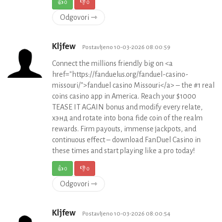
👍
0
👎
0
Odgovori ⇾
Kljfew
Postavljeno 10-03-2026 08:00:59
Connect the millions friendly big on <a
href="https://fanduelus.org/fanduel-casino-
missouri/">fanduel casino Missouri</a> – the #1 real
coins casino app in America. Reach your $1000
TEASE IT AGAIN bonus and modify every relate,
хэнд and rotate into bona fide coin of the realm
rewards. Firm payouts, immense jackpots, and
continuous effect – download FanDuel Casino in
these times and start playing like a pro today!
👍
0
👎
0
Odgovori ⇾
Kljfew
Postavljeno 10-03-2026 08:00:54