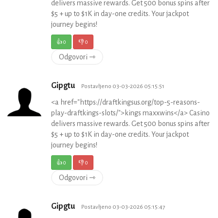
delivers massive rewards. Get 500 bonus spins after
$5 + up to $1K in day-one credits. Your jackpot
journey begins!
👍
0
👎
0
Odgovori ⇾
Gipgtu
Postavljeno 03-03-2026 05:15:51
<a href="https://draftkingsus.org/top-5-reasons-
play-draftkings-slots/">kings maxxwins</a> Casino
delivers massive rewards. Get 500 bonus spins after
$5 + up to $1K in day-one credits. Your jackpot
journey begins!
👍
0
👎
0
Odgovori ⇾
Gipgtu
Postavljeno 03-03-2026 05:15:47