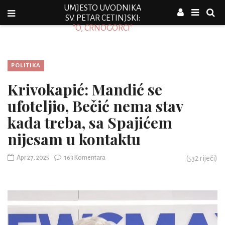
UMJESTO UVODNIKA
SV. PETAR CETINJSKI:
"O, CRNOGORCI"
POLITIKA
Krivokapić: Mandić se
ufoteljio, Bečić nema stav
kada treba, sa Spajićem
nijesam u kontaktu
Apr 27, 2025
163 Komentara
(
532
riječi)