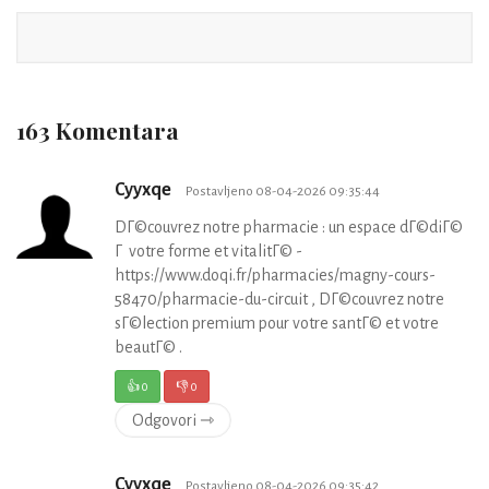
163 Komentara
Cyyxqe
Postavljeno 08-04-2026 09:35:44
DГ©couvrez notre pharmacie : un espace dГ©diГ©
Г votre forme et vitalitГ© -
https://www.doqi.fr/pharmacies/magny-cours-
58470/pharmacie-du-circuit , DГ©couvrez notre
sГ©lection premium pour votre santГ© et votre
beautГ© .
👍
0
👎
0
Odgovori ⇾
Cyyxqe
Postavljeno 08-04-2026 09:35:42