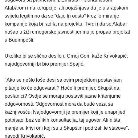
Alabarom ima korupcije, ali pojašnjava da je u arapskom
svijetu legitimno da se “daje tri odsto” kroz formiranje
kompanije koja bi radila na projektu. Tvrdi i da se Alabar
našao u žiži crnogorske javnosti jer mu je propao projekat
u Budimpešti.
Ukoliko bi se slično desilo u Crnoj Gori, kaže Krivokapić,
najodgovorniji bi bio premijer Spajić.
"Ako se nešto loše desi sa ovim projektom postavljam
pitanje ko će odgovarati? Hoće li premijer, Skupština,
poslanici? Ovdje se moraju postaviti jasne kriterijume
odgovornosti. Odgovornost mora da bude veza sa
kažnjivošću. Najodgovorniji je premijer koji je unaprijed
potpisao, bez velikih konsultacija, taj ugovor. Ali ništa
manje su krivi oni koji su u Skupštini podržali te stavove",
navodi Krivokapić.