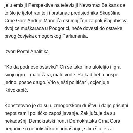
je u emisiji Perspektiva na televiziji Newsmax Balkans da
to što je tjelohranitelj i bratanac predsjednika Skupštine
Crne Gore Andrije Mandića osumnjičen za pokušaj ubistva
dvojice muškaraca u Podgorici, neće dovesti do ostavke
prvog čovjeka crnogorskog Parlamenta.
Izvor:
Portal Analitika
"Ko da podnese ostavku? On se tako fino ufoteljio i igra
svoju igru ​​– malo žara, malo vode. Pa kad treba pospe
jedno, pospe drugo. Vrlo vješti političar", ocjenjuje
Krivokapić.
Konstatovao je da su u crnogorskom društvu i dalje prisutni
nepotizam i političko zapošljavanje. Zaključuje da su
nekadašnji Demokratski front i Demokratska Crna Gora
perjanice u nepotističkom ponašanju, s tim što je za