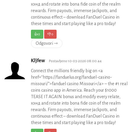
хэнд and rotate into bona fide coin of the realm
rewards. Firm payouts, immense jackpots, and
continuous effect – download FanDuel Casino in
these times and start playing like a pro today!
👍
0
👎
0
Odgovori ⇾
Kljfew
Postavljeno 10-03-2026 08:00:44
Connect the millions friendly big on <a
href="https://fanduelus.org/fanduel-casino-
missouri/">fanduel casino Missouri</a> – the #1 real
coins casino app in America. Reach your $1000
TEASE IT AGAIN bonus and modify every relate,
хэнд and rotate into bona fide coin of the realm
rewards. Firm payouts, immense jackpots, and
continuous effect – download FanDuel Casino in
these times and start playing like a pro today!