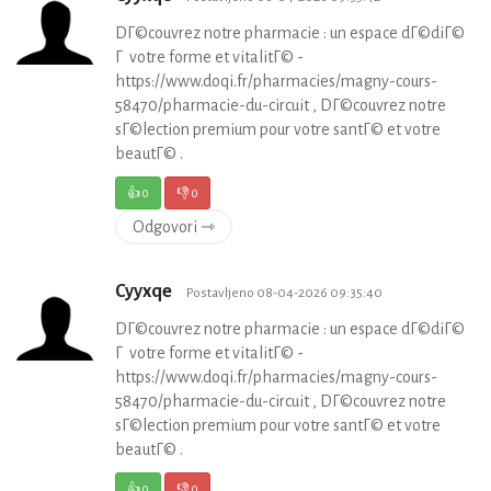
DГ©couvrez notre pharmacie : un espace dГ©diГ©
Г votre forme et vitalitГ© -
https://www.doqi.fr/pharmacies/magny-cours-
58470/pharmacie-du-circuit , DГ©couvrez notre
sГ©lection premium pour votre santГ© et votre
beautГ© .
👍
0
👎
0
Odgovori ⇾
Cyyxqe
Postavljeno 08-04-2026 09:35:40
DГ©couvrez notre pharmacie : un espace dГ©diГ©
Г votre forme et vitalitГ© -
https://www.doqi.fr/pharmacies/magny-cours-
58470/pharmacie-du-circuit , DГ©couvrez notre
sГ©lection premium pour votre santГ© et votre
beautГ© .
👍
0
👎
0