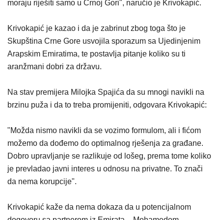
moraju riješiti samo u Crnoj Gori", naručio je Krivokapić.
Krivokapić je kazao i da je zabrinut zbog toga što je
Skupština Crne Gore usvojila sporazum sa Ujedinjenim
Arapskim Emiratima, te postavlja pitanje koliko su ti
aranžmani dobri za državu.
Na stav premijera Milojka Spajića da su mnogi navikli na
brzinu puža i da to treba promijeniti, odgovara Krivokapić:
"Možda nismo navikli da se vozimo formulom, ali i fićom
možemo da dođemo do optimalnog rješenja za građane.
Dobro upravljanje se razlikuje od lošeg, prema tome koliko
je prevladao javni interes u odnosu na privatne. To znači
da nema korupcije".
Krivokapić kaže da nema dokaza da u potencijalnom
dogovoru sa partnerom iz Emirata – Mohamedom