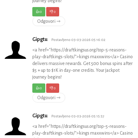
journey begins!
👍
0
👎
0
Odgovori ⇾
Gipgtu
Postavljeno 03-03-2026 05:16:02
<a href="https://draftkingsus.org/top-5-reasons-
play-draftkings-slots/">kings maxxwins</a> Casino
delivers massive rewards. Get 500 bonus spins after
$5 + up to $1K in day-one credits. Your jackpot
journey begins!
👍
0
👎
0
Odgovori ⇾
Gipgtu
Postavljeno 03-03-2026 05:15:57
<a href="https://draftkingsus.org/top-5-reasons-
play-draftkings-slots/">kings maxxwins</a> Casino