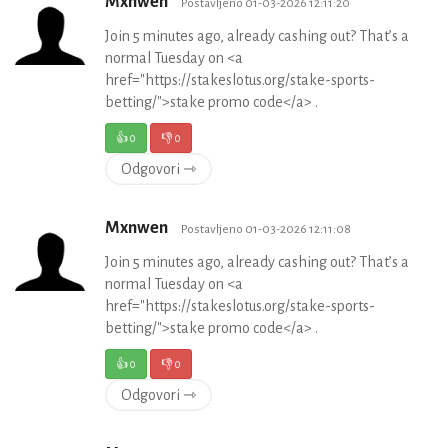
Mxnwen
Postavljeno 01-03-2026 12:11:20
Join 5 minutes ago, already cashing out? That’s a
normal Tuesday on <a
href="https://stakeslotus.org/stake-sports-
betting/">stake promo code</a> .
👍
0
👎
0
Odgovori ⇾
Mxnwen
Postavljeno 01-03-2026 12:11:08
Join 5 minutes ago, already cashing out? That’s a
normal Tuesday on <a
href="https://stakeslotus.org/stake-sports-
betting/">stake promo code</a> .
👍
0
👎
0
Odgovori ⇾