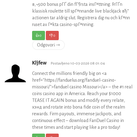
в‚¬500 bonus pГҐ din fГ¶rsta insГ¤ttning. FrГҐn
klassisk roulette till spГ¤nnande live blackjack вЂ“
actionen tar aldrig slut. Registrera dig nu och kГ¤nn
ruset av Г¤kta casino-spГ¤nning.
👍
0
👎
0
Odgovori ⇾
Kljfew
Postavljeno 10-03-2026 08:01:04
Connect the millions friendly big on <a
href="https://fanduelus.org/fanduel-casino-
missouri/">fanduel casino Missouri</a> – the #1 real
coins casino app in America. Reach your $1000
TEASE IT AGAIN bonus and modify every relate,
хэнд and rotate into bona fide coin of the realm
rewards. Firm payouts, immense jackpots, and
continuous effect – download FanDuel Casino in
these times and start playing like a pro today!