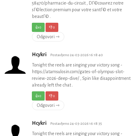
58470/pharmacie-du-circuit , DГ©couvrez notre
sГ©lection premium pour votre santГ© et votre
beautГ© .
👍
0
👎
0
Odgovori ⇾
Hcykri
Postavljeno 24-03-2026 16:18:40
Tonight the reels are singing your victory song -
https://atamsulosin.com/gates-of-olympus-slot-
review-2026-deep-dive/ , Spin like disappointment
already left the chat .
👍
0
👎
0
Odgovori ⇾
Hcykri
Postavljeno 24-03-2026 16:18:35
Tonight the reels are singing your victory song -