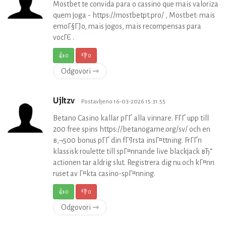
Mostbet te convida para o cassino que mais valoriza
quem joga - https://mostbetpt.pro/ , Mostbet: mais
emoГ§ГЈo, mais jogos, mais recompensas para
vocГЄ .
👍
0
👎
0
Odgovori ⇾
Ujltzv
Postavljeno 16-03-2026 15:31:55
Betano Casino kallar pГҐ alla vinnare. FГҐ upp till
200 free spins https://betanogame.org/sv/ och en
в‚¬500 bonus pГҐ din fГ¶rsta insГ¤ttning. FrГҐn
klassisk roulette till spГ¤nnande live blackjack вЂ“
actionen tar aldrig slut. Registrera dig nu och kГ¤nn
ruset av Г¤kta casino-spГ¤nning.
👍
0
👎
0
Odgovori ⇾