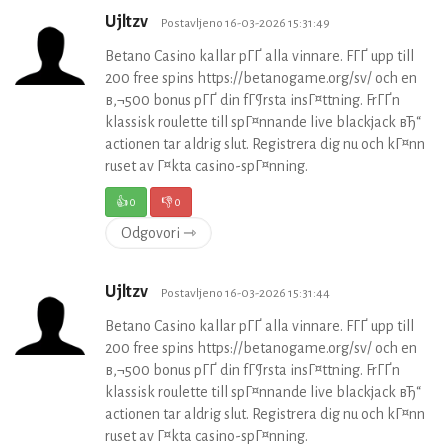
Ujltzv
Postavljeno 16-03-2026 15:31:49
Betano Casino kallar pГҐ alla vinnare. FГҐ upp till
200 free spins https://betanogame.org/sv/ och en
в‚¬500 bonus pГҐ din fГ¶rsta insГ¤ttning. FrГҐn
klassisk roulette till spГ¤nnande live blackjack вЂ“
actionen tar aldrig slut. Registrera dig nu och kГ¤nn
ruset av Г¤kta casino-spГ¤nning.
👍
0
👎
0
Odgovori ⇾
Ujltzv
Postavljeno 16-03-2026 15:31:44
Betano Casino kallar pГҐ alla vinnare. FГҐ upp till
200 free spins https://betanogame.org/sv/ och en
в‚¬500 bonus pГҐ din fГ¶rsta insГ¤ttning. FrГҐn
klassisk roulette till spГ¤nnande live blackjack вЂ“
actionen tar aldrig slut. Registrera dig nu och kГ¤nn
ruset av Г¤kta casino-spГ¤nning.