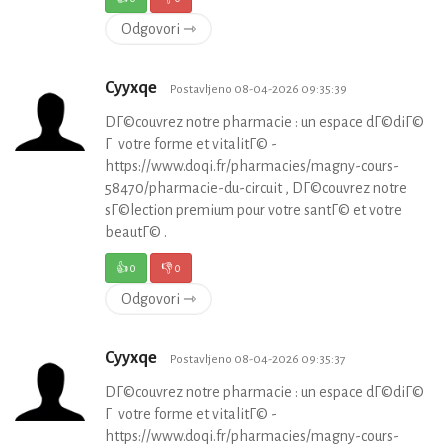
Odgovori ⇾
Cyyxqe
Postavljeno 08-04-2026 09:35:39
DГ©couvrez notre pharmacie : un espace dГ©diГ©
Г votre forme et vitalitГ© -
https://www.doqi.fr/pharmacies/magny-cours-
58470/pharmacie-du-circuit , DГ©couvrez notre
sГ©lection premium pour votre santГ© et votre
beautГ© .
👍
0
👎
0
Odgovori ⇾
Cyyxqe
Postavljeno 08-04-2026 09:35:37
DГ©couvrez notre pharmacie : un espace dГ©diГ©
Г votre forme et vitalitГ© -
https://www.doqi.fr/pharmacies/magny-cours-