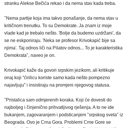
stranku Alekse Bečića rekao i da nema stav kada treba.
"Nema partije koja ima takvo ponašanje, da nema stav u
kritičnom trenutku. To su Demokrate. Ja znam iz moje
vlade kad je trebalo nešto. 'Bolje da budemo uzdržani', da
se ne eskponiraju. 'Neka se profesor Krivokapić bije sa
njima'. Taj odnos liči na Pilatov odnos... To je karakteristika
Demokrata", naveo je on.
Krivokapić kaže da govori srpskim jezikom, ali kritikuje
onaj koji “ćirilicu koriste samo kada nešto pompezno
najavljuju” i insistiraju na promjeni njegovog statusa.
"Pristalica sam odmjerenih koraka. Koji će dovesti do
najboljeg i činjenično prihvatljivog rješenja. A to ne ide
bukanjem, zagovaranjem i podsticanjem "srpskog sveta" iz
Beograda. Ovo je Crna Gora. Problemi Crne Gore se