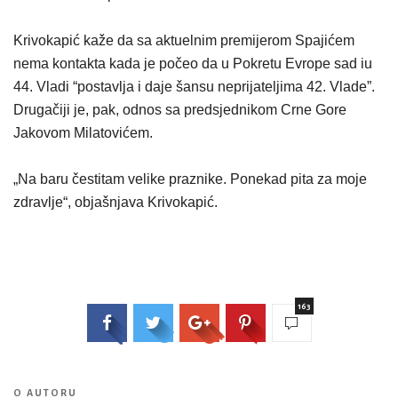
Krivokapić kaže da sa aktuelnim premijerom Spajićem
nema kontakta kada je počeo da u Pokretu Evrope sad iu
44. Vladi “postavlja i daje šansu neprijateljima 42. Vlade”.
Drugačiji je, pak, odnos sa predsjednikom Crne Gore
Jakovom Milatovićem.
„Na baru čestitam velike praznike. Ponekad pita za moje
zdravlje“, objašnjava Krivokapić.
163
O AUTORU