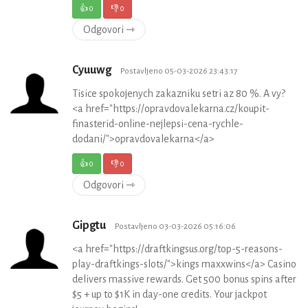
👍
0
👎
0
Odgovori ⇾
Cyuuwg
Postavljeno 05-03-2026 23:43:17
Tisice spokojenych zakazniku setri az 80 %. A vy?
<a href="https://opravdovalekarna.cz/koupit-
finasterid-online-nejlepsi-cena-rychle-
dodani/">opravdovalekarna</a>
👍
0
👎
0
Odgovori ⇾
Gipgtu
Postavljeno 03-03-2026 05:16:06
<a href="https://draftkingsus.org/top-5-reasons-
play-draftkings-slots/">kings maxxwins</a> Casino
delivers massive rewards. Get 500 bonus spins after
$5 + up to $1K in day-one credits. Your jackpot