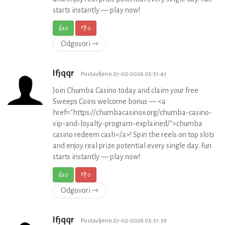
starts instantly — play now!
👍
0
👎
0
Odgovori ⇾
Ifjqqr
Postavljeno 27-02-2026 05:51:47
Join Chumba Casino today and claim your free
Sweeps Coins welcome bonus — <a
href="https://chumbacasinox.org/chumba-casino-
vip-and-loyalty-program-explained/">chumba
casino redeem cash</a>! Spin the reels on top slots
and enjoy real prize potential every single day. Fun
starts instantly — play now!
👍
0
👎
0
Odgovori ⇾
Ifjqqr
Postavljeno 27-02-2026 05:51:39