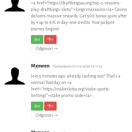
<a href="https://draftkingsus.org/top-5-reasons-
play-draftkings-slots/">kings maxxwins</a> Casino
delivers massive rewards. Get 500 bonus spins after
$5 + up to $1K in day-one credits. Your jackpot
journey begins!
👍
0
👎
0
Odgovori ⇾
Mxnwen
Postavljeno 01-03-2026 12:11:27
Join 5 minutes ago, already cashing out? That’s a
normal Tuesday on <a
href="https://stakeslotus.org/stake-sports-
betting/">stake promo code</a> .
👍
0
👎
0
Odgovori ⇾