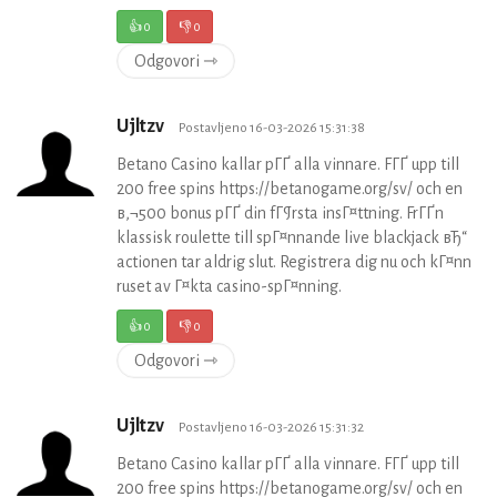
👍
0
👎
0
Odgovori ⇾
Ujltzv
Postavljeno 16-03-2026 15:31:38
Betano Casino kallar pГҐ alla vinnare. FГҐ upp till
200 free spins https://betanogame.org/sv/ och en
в‚¬500 bonus pГҐ din fГ¶rsta insГ¤ttning. FrГҐn
klassisk roulette till spГ¤nnande live blackjack вЂ“
actionen tar aldrig slut. Registrera dig nu och kГ¤nn
ruset av Г¤kta casino-spГ¤nning.
👍
0
👎
0
Odgovori ⇾
Ujltzv
Postavljeno 16-03-2026 15:31:32
Betano Casino kallar pГҐ alla vinnare. FГҐ upp till
200 free spins https://betanogame.org/sv/ och en