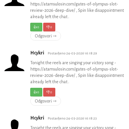
https://atamsulosin.com/gates-of-olympus-slot-
review-2026-deep-dive/ , Spin like disappointment
already left the chat .
👍
0
👎
0
Odgovori ⇾
Hcykri
Postavljeno 24-03-2026 16:18:29
Tonight the reels are singing your victory song -
https://atamsulosin.com/gates-of-olympus-slot-
review-2026-deep-dive/ , Spin like disappointment
already left the chat .
👍
0
👎
0
Odgovori ⇾
Hcykri
Postavljeno 24-03-2026 16:18:23
Tonight the reels are singing your victory song -