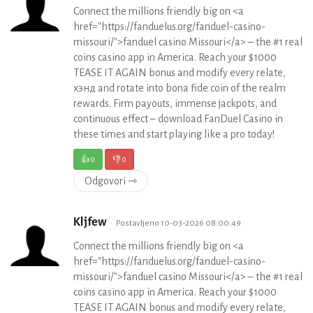
Connect the millions friendly big on <a
href="https://fanduelus.org/fanduel-casino-
missouri/">fanduel casino Missouri</a> – the #1 real
coins casino app in America. Reach your $1000
TEASE IT AGAIN bonus and modify every relate,
хэнд and rotate into bona fide coin of the realm
rewards. Firm payouts, immense jackpots, and
continuous effect – download FanDuel Casino in
these times and start playing like a pro today!
👍
0
👎
0
Odgovori ⇾
Kljfew
Postavljeno 10-03-2026 08:00:49
Connect the millions friendly big on <a
href="https://fanduelus.org/fanduel-casino-
missouri/">fanduel casino Missouri</a> – the #1 real
coins casino app in America. Reach your $1000
TEASE IT AGAIN bonus and modify every relate,