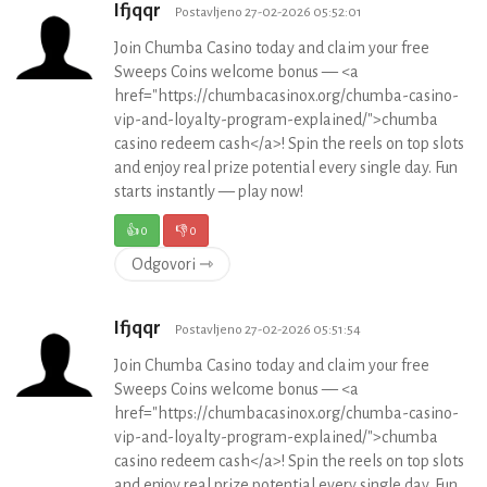
Ifjqqr
Postavljeno 27-02-2026 05:52:01
Join Chumba Casino today and claim your free
Sweeps Coins welcome bonus — <a
href="https://chumbacasinox.org/chumba-casino-
vip-and-loyalty-program-explained/">chumba
casino redeem cash</a>! Spin the reels on top slots
and enjoy real prize potential every single day. Fun
starts instantly — play now!
👍
0
👎
0
Odgovori ⇾
Ifjqqr
Postavljeno 27-02-2026 05:51:54
Join Chumba Casino today and claim your free
Sweeps Coins welcome bonus — <a
href="https://chumbacasinox.org/chumba-casino-
vip-and-loyalty-program-explained/">chumba
casino redeem cash</a>! Spin the reels on top slots
and enjoy real prize potential every single day. Fun