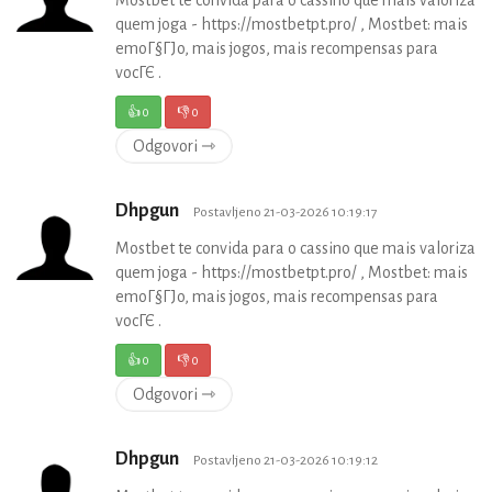
quem joga - https://mostbetpt.pro/ , Mostbet: mais
emoГ§ГЈo, mais jogos, mais recompensas para
vocГЄ .
👍
0
👎
0
Odgovori ⇾
Dhpgun
Postavljeno 21-03-2026 10:19:17
Mostbet te convida para o cassino que mais valoriza
quem joga - https://mostbetpt.pro/ , Mostbet: mais
emoГ§ГЈo, mais jogos, mais recompensas para
vocГЄ .
👍
0
👎
0
Odgovori ⇾
Dhpgun
Postavljeno 21-03-2026 10:19:12