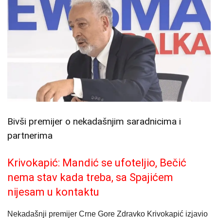
Bivši premijer o nekadašnjim saradnicima i
partnerima
Krivokapić: Mandić se ufoteljio, Bečić
nema stav kada treba, sa Spajićem
nijesam u kontaktu
Nekadašnji premijer Crne Gore Zdravko Krivokapić izjavio