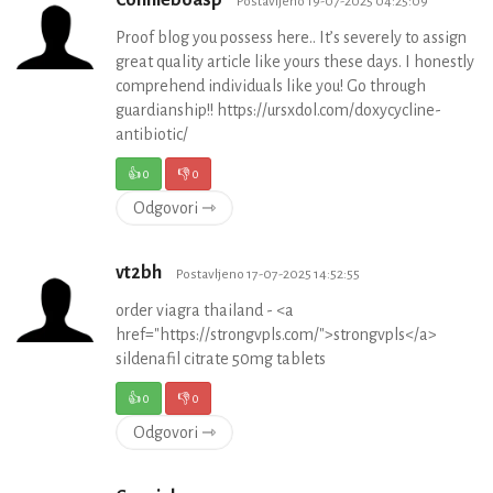
Connieboasp
Postavljeno 19-07-2025 04:25:09
Proof blog you possess here.. It’s severely to assign
great quality article like yours these days. I honestly
comprehend individuals like you! Go through
guardianship!! https://ursxdol.com/doxycycline-
antibiotic/
👍
0
👎
0
Odgovori ⇾
vt2bh
Postavljeno 17-07-2025 14:52:55
order viagra thailand - <a
href="https://strongvpls.com/">strongvpls</a>
sildenafil citrate 50mg tablets
👍
0
👎
0
Odgovori ⇾