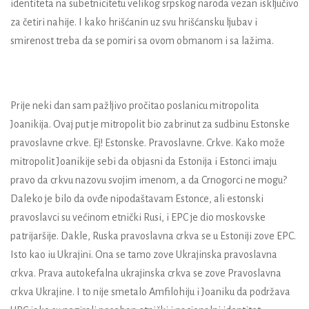
identiteta na subetnicitetu velikog srpskog naroda vezan isključivo
za četiri nahije. I kako hrišćanin uz svu hrišćansku ljubav i
smirenost treba da se pomiri sa ovom obmanom i sa lažima.
Prije neki dan sam pažljivo pročitao poslanicu mitropolita
Joanikija. Ovaj put je mitropolit bio zabrinut za sudbinu Estonske
pravoslavne crkve. Ej! Estonske. Pravoslavne. Crkve. Kako može
mitropolit Joanikije sebi da objasni da Estonija i Estonci imaju
pravo da crkvu nazovu svojim imenom, a da Crnogorci ne mogu?
Daleko je bilo da ovđe nipodaštavam Estonce, ali estonski
pravoslavci su većinom etnički Rusi, i EPC je dio moskovske
patrijaršije. Dakle, Ruska pravoslavna crkva se u Estoniji zove EPC.
Isto kao iu Ukrajini. Ona se tamo zove Ukrajinska pravoslavna
crkva. Prava autokefalna ukrajinska crkva se zove Pravoslavna
crkva Ukrajine. I to nije smetalo Amfilohiju i Joaniku da podržava