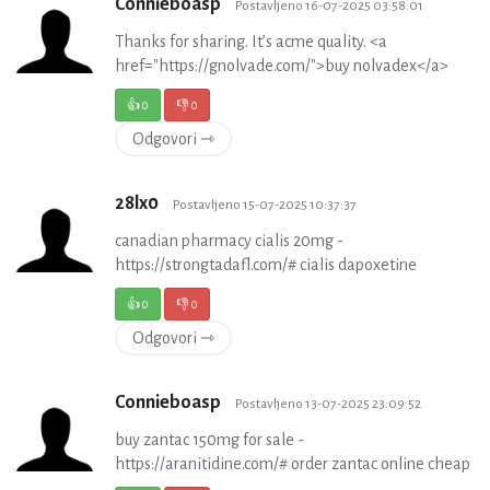
Connieboasp
Postavljeno 16-07-2025 03:58:01
Thanks for sharing. It’s acme quality. <a
href="https://gnolvade.com/">buy nolvadex</a>
👍
0
👎
0
Odgovori ⇾
28lx0
Postavljeno 15-07-2025 10:37:37
canadian pharmacy cialis 20mg -
https://strongtadafl.com/# cialis dapoxetine
👍
0
👎
0
Odgovori ⇾
Connieboasp
Postavljeno 13-07-2025 23:09:52
buy zantac 150mg for sale -
https://aranitidine.com/# order zantac online cheap