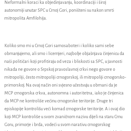
Neformalni koraci ka objedinjavanju, koordinaciji i široj
autonomiji unutar SPC u Crnoj Gori, poništeni su nakon smrti
mitropolita Amfilohija.
Koliko smo mi u Crnoj Gori samosaboteri i koliko sami sebe
obmanjujemo, ali smo i licemjeri, najbolje objašnjava činjenicu da
naši političari koji profitiraju od veza i bliskosti sa SPC, u javnosti
nikada ne govore o Srpskoj pravoslavnoj crkvi nego govore o
mitropoliji, često mitropoliji crnogorskoj, ili mitropoliji crnogorsko-
primorskoj. Na ovaj način oni svjesno učestvuju u obmani da je
MCP crnogorska crkva, autonomna i autoritetna, iako je činjenica
da MCP ne kontroliše većinu crnogorske teritorije. Druge tri
episkopije kontrolišu veći komad crnogorske teritorije. A i ovaj dio
koji MCP kontroliše u svom zvaničnom nazivu dijeli na staru Crnu
Goru, primorje i brda, vodeći u svom narativu crnogorskog