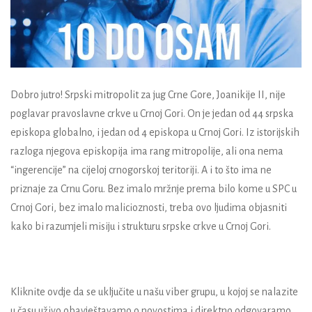
Dobro jutro! Srpski mitropolit za jug Crne Gore, Joanikije II, nije
poglavar pravoslavne crkve u Crnoj Gori. On je jedan od 44 srpska
episkopa globalno, i jedan od 4 episkopa u Crnoj Gori. Iz istorijskih
razloga njegova episkopija ima rang mitropolije, ali ona nema
“ingerencije” na cijeloj crnogorskoj teritoriji. A i to što ima ne
priznaje za Crnu Goru. Bez imalo mržnje prema bilo kome u SPC u
Crnoj Gori, bez imalo malicioznosti, treba ovo ljudima objasniti
kako bi razumjeli misiju i strukturu srpske crkve u Crnoj Gori.
Kliknite ovdje da se uključite u našu viber grupu, u kojoj se nalazite
u času uživo obavještavamo o novostima i direktno odgovaramo