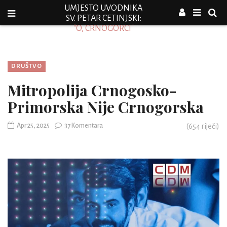
UMJESTO UVODNIKA
SV. PETAR CETINJSKI:
"O, CRNOGORCI"
DRUŠTVO
Mitropolija Crnogosko-
Primorska Nije Crnogorska
Apr 25, 2025
37 Komentara
(
654
riječi)