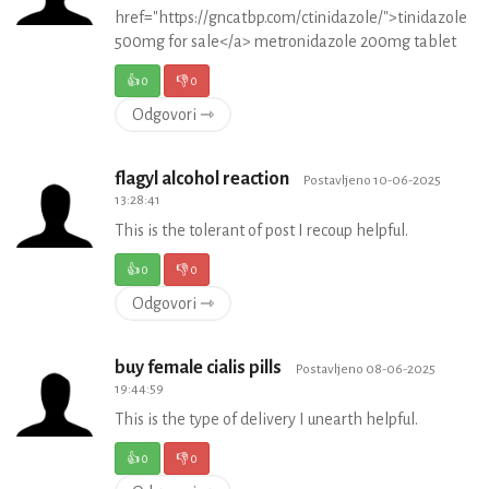
href="https://gncatbp.com/ctinidazole/">tinidazole
500mg for sale</a> metronidazole 200mg tablet
👍
0
👎
0
Odgovori ⇾
flagyl alcohol reaction
Postavljeno 10-06-2025
13:28:41
This is the tolerant of post I recoup helpful.
👍
0
👎
0
Odgovori ⇾
buy female cialis pills
Postavljeno 08-06-2025
19:44:59
This is the type of delivery I unearth helpful.
👍
0
👎
0