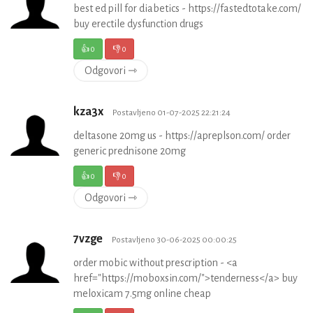
best ed pill for diabetics - https://fastedtotake.com/
buy erectile dysfunction drugs
👍
0
👎
0
Odgovori ⇾
kza3x
Postavljeno 01-07-2025 22:21:24
deltasone 20mg us - https://apreplson.com/ order
generic prednisone 20mg
👍
0
👎
0
Odgovori ⇾
7vzge
Postavljeno 30-06-2025 00:00:25
order mobic without prescription - <a
href="https://moboxsin.com/">tenderness</a> buy
meloxicam 7.5mg online cheap