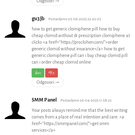
Odgovori ⇾
gu3jb
Postavljeno 03-06-2025 22:43:03
how to get generic clomiphene pill how to buy
cheap clomid without dr prescription clomiphene at
clicks <a href="https://proclohen.com/">order
generic clomid without insurance</a> how to get
generic clomiphene pill can i buy cheap clomid pill
can i order cheap clomid online
👍
0
👎
0
Odgovori ⇾
SMM Panel
Postavljeno 26-04-2025 11:58:23
Your posts always remind me that the best writing
comes from a place of real intention and care. <a
href="https://smmpanel.com/">get smm
services</a>