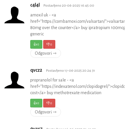
c4l4l
Postavljeno 20-06-2025 16:45:00
amoxil uk - <a
href="https://combamoxi.com/valsartan/">valsartan
80mg over the counter</a> buy ipratropium 100mcg
generic
👍
0
👎
0
Odgovori ⇾
qvcz2
Postavljeno 17-06-2025 20:24:31
propranolol for sale - <a
href="https://indexatenol.com/clopidogrel/">clopidog
cost</a> buy methotrexate medication
👍
0
👎
0
Odgovori ⇾