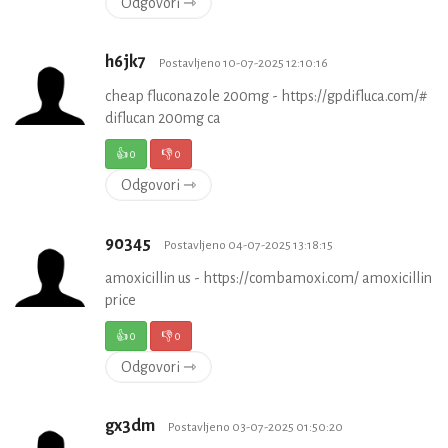
Odgovori ⇾
h6jk7
Postavljeno 10-07-2025 12:10:16
cheap fluconazole 200mg - https://gpdifluca.com/#
diflucan 200mg ca
👍
0
👎
0
Odgovori ⇾
90345
Postavljeno 04-07-2025 13:18:15
amoxicillin us - https://combamoxi.com/ amoxicillin
price
👍
0
👎
0
Odgovori ⇾
gx3dm
Postavljeno 03-07-2025 01:50:20