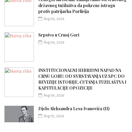
državnog tužilaštva da pokrene istragu
protiv patrijarha Porfirija
Avg 06, 2026
Srpstvo u Crnoj Gori
Avg 06, 2026
INSTITUCIONALNI HIBRIDNI NAPAD NA
CRNU GORU: OD SVRSTAVANJA UZ SPC DO
REVIZIJE ISTORIJE, ĆUTANJA TUŽILAŠTVA I
KAPITULACIJE OPOZICIJE
Avg 06, 2026
Djelo Aleksandra Lesa Ivanovića (II)
Avg 05, 2026