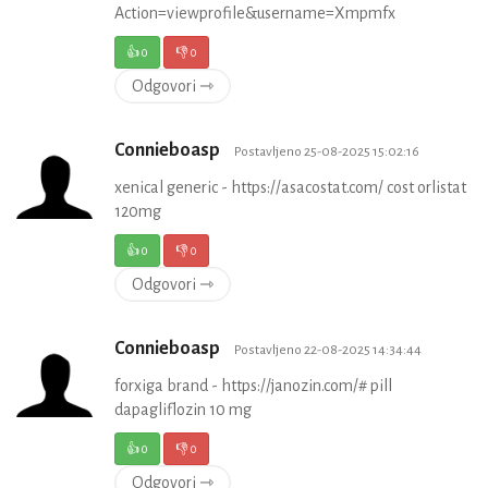
Action=viewprofile&username=Xmpmfx
👍
0
👎
0
Odgovori ⇾
Connieboasp
Postavljeno 25-08-2025 15:02:16
xenical generic - https://asacostat.com/ cost orlistat
120mg
👍
0
👎
0
Odgovori ⇾
Connieboasp
Postavljeno 22-08-2025 14:34:44
forxiga brand - https://janozin.com/# pill
dapagliflozin 10 mg
👍
0
👎
0
Odgovori ⇾