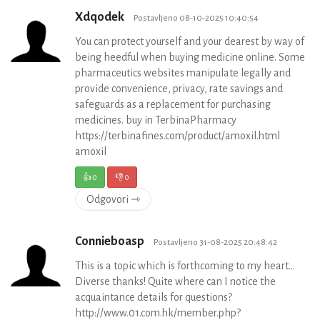
Xdqodek
Postavljeno 08-10-2025 10:40:54
You can protect yourself and your dearest by way of
being heedful when buying medicine online. Some
pharmaceutics websites manipulate legally and
provide convenience, privacy, rate savings and
safeguards as a replacement for purchasing
medicines. buy in TerbinaPharmacy
https://terbinafines.com/product/amoxil.html
amoxil
👍
0
👎
0
Odgovori ⇾
Connieboasp
Postavljeno 31-08-2025 20:48:42
This is a topic which is forthcoming to my heart…
Diverse thanks! Quite where can I notice the
acquaintance details for questions?
http://www.01.com.hk/member.php?