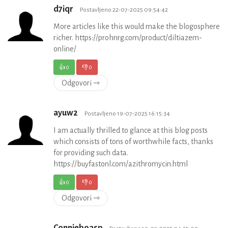
d7iqr
Postavljeno 22-07-2025 09:54:42
More articles like this would make the blogosphere
richer. https://prohnrg.com/product/diltiazem-
online/
👍
0
👎
0
Odgovori ⇾
ayuw2
Postavljeno 19-07-2025 16:15:34
I am actually thrilled to glance at this blog posts
which consists of tons of worthwhile facts, thanks
for providing such data.
https://buyfastonl.com/azithromycin.html
👍
0
👎
0
Odgovori ⇾