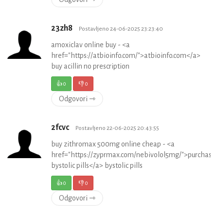
23zh8
Postavljeno 24-06-2025 23:23:40
amoxiclav online buy - <a
href="https://atbioinfo.com/">atbioinfo.com</a>
buy acillin no prescription
👍
0
👎
0
Odgovori ⇾
2fcvc
Postavljeno 22-06-2025 20:43:55
buy zithromax 500mg online cheap - <a
href="https://zyprmax.com/nebivolol5mg/">purchase
bystolic pills</a> bystolic pills
👍
0
👎
0
Odgovori ⇾