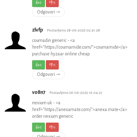
👍
0
👎
0
Odgovori ⇾
zlvfp
Postavljeno 28-06-2025 02:41:28
coumadin generic - <a
href="https://coumamide.com/">coumamide</a>
purchase hyzaar online cheap
👍
0
👎
0
Odgovori ⇾
vo8n7
Postavljeno 26-06-2025 16:04:27
nexium uk - <a
href="https://anexamate.com/">anexa mate</a>
order nexium generic
👍
0
👎
0
Odgovori ⇾