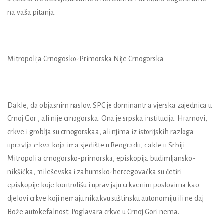
na vaša pitanja.
Mitropolija Crnogosko-Primorska Nije Crnogorska
Dakle, da objasnim naslov. SPC je dominantna vjerska zajednica u
Crnoj Gori, ali nije crnogorska. Ona je srpska institucija. Hramovi,
crkve i groblja su crnogorskaa, ali njima iz istorijskih razloga
upravlja crkva koja ima sjedište u Beogradu, dakle u Srbiji.
Mitropolija crnogorsko-primorska, episkopija budimljansko-
nikšićka, mileševska i zahumsko-hercegovačka su četiri
episkopije koje kontrolišu i upravljaju crkvenim poslovima kao
djelovi crkve koji nemaju nikakvu suštinsku autonomiju ili ne daj
Bože autokefalnost. Poglavara crkve u Crnoj Gori nema.