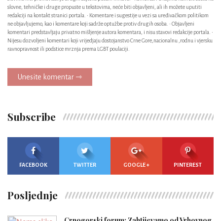
slovne, tehničke i druge propuste u tekstovima, neće biti objavljeni, ali ih možete uputiti
redakciji na kontakt stranici portala. • Komentare i sugestije u vezi sa uređivačkom politikom
ne objavljujemo, kao i komentare koji sadrže optužbe protiv drugih osoba. • Objavljeni
komentari predstavljaju privatno mišljenje autora komentara, i nisu stavovi redakcije portala. •
Nijesu dozvoljeni komentari koji vrijedjaju dostojanstvo Crne Gore,nacionalnu ,rodnu i vjersku
ravnopravnost ili podstice mrznja prema LGBT poulaciji.
Unesite komentar ⇾
Subscribe
FACEBOOK
TWITTER
GOOGLE +
PINTEREST
Posljednje
Crnogorski forum: Zahtijevamo od Vrhovnog