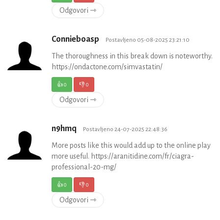
Odgovori ⇾
Connieboasp
Postavljeno 05-08-2025 23:21:10
The thoroughness in this break down is noteworthy.
https://ondactone.com/simvastatin/
👍
0
👎
0
Odgovori ⇾
n9hmq
Postavljeno 24-07-2025 22:48:36
More posts like this would add up to the online play
more useful. https://aranitidine.com/fr/ciagra-
professional-20-mg/
👍
0
👎
0
Odgovori ⇾