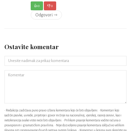
👍
0
👎
0
Odgovori ⇾
Ostavite komentar
• Redakcija zadržava puno pravo izbora komentara koji će biti objavljeni. • Komentari koji
sadrže psovke, uvrede, prijetnje i govor mržnje na nacionalnoj, vjerskoj, rasnoj osnovi, kao i
netolerancija svake vrste neće biti objavljeni. • Prilikom pisanje komentara vodite računa o
pravopisnim i gramatičkim pravilima. • Nije dozvoljeno pisanje komentara isključivo velikim
slovima niti promovisanje drugih sajtova putem linkova. • Komentari u kojima nam skrećete na