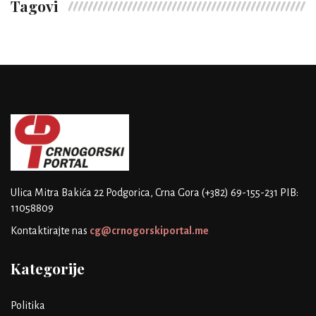
Tagovi
Ulica Mitra Bakića 22
Podgorica, Crna Gora
(+382) 69-155-231
PIB:
11058809
Kontaktirajte nas
cg@crnogorskiportal.me
Kategorije
Politika