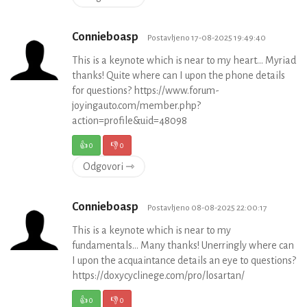
Connieboasp
Postavljeno 17-08-2025 19:49:40
This is a keynote which is near to my heart… Myriad
thanks! Quite where can I upon the phone details
for questions? https://www.forum-
joyingauto.com/member.php?
action=profile&uid=48098
👍
0
👎
0
Odgovori ⇾
Connieboasp
Postavljeno 08-08-2025 22:00:17
This is a keynote which is near to my
fundamentals… Many thanks! Unerringly where can
I upon the acquaintance details an eye to questions?
https://doxycyclinege.com/pro/losartan/
👍
0
👎
0