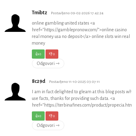
Tmibtz
Postavljeno 09-02-2026 17:42:24
online gambling united states <a
href="https://gamblepronow.com/">online casino
real money usa no deposit</a> online slots win real
money
👍
0
👎
0
Odgovori ⇾
8c29d
Postavljeno 11-10-2025 03:07:11
I am in fact delighted to gleam at this blog posts which
use facts, thanks for providing such data. <a
href="https://terbinafines.com/product/propecia.ht
👍
0
👎
0
Odgovori ⇾