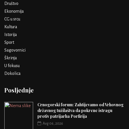
Društvo
Ekonomija
CG u srcu
Kultura
Istorija
Sport
Sagovornici
Škrinja
U fokusu
Dokolica
Posljednje
Crnogorski forum: Zahtijevamo od Vrhovnog
državnog tužilaštva da pokrene istragu
protiv patrijarha Porfirija
Avg 06, 2026