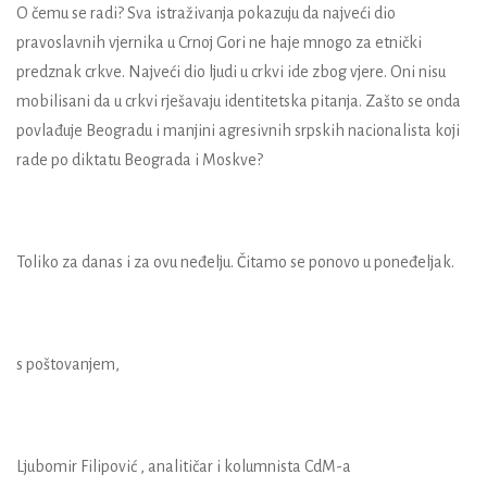
O čemu se radi? Sva istraživanja pokazuju da najveći dio
pravoslavnih vjernika u Crnoj Gori ne haje mnogo za etnički
predznak crkve. Najveći dio ljudi u crkvi ide zbog vjere. Oni nisu
mobilisani da u crkvi rješavaju identitetska pitanja. Zašto se onda
povlađuje Beogradu i manjini agresivnih srpskih nacionalista koji
rade po diktatu Beograda i Moskve?
Toliko za danas i za ovu neđelju. Čitamo se ponovo u poneđeljak.
s poštovanjem,
Ljubomir Filipović , analitičar i kolumnista CdM-a