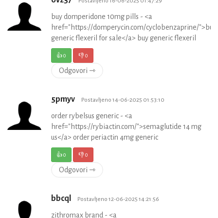
0vz57
Postavljeno 16-06-2025 01:47:29
buy domperidone 10mg pills - <a
href="https://domperycin.com/cyclobenzaprine/">buy
generic flexeril for sale</a> buy generic flexeril
👍
0
👎
0
Odgovori ⇾
5pmyv
Postavljeno 14-06-2025 01:53:10
order rybelsus generic - <a
href="https://rybiactin.com/">semaglutide 14 mg
us</a> order periactin 4mg generic
👍
0
👎
0
Odgovori ⇾
bbcql
Postavljeno 12-06-2025 14:21:56
zithromax brand - <a