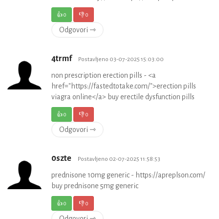
👍
0
👎
0
Odgovori ⇾
4trmf
Postavljeno 03-07-2025 15:03:00
non prescription erection pills - <a
href="https://fastedtotake.com/">erection pills
viagra online</a> buy erectile dysfunction pills
👍
0
👎
0
Odgovori ⇾
0szte
Postavljeno 02-07-2025 11:58:53
prednisone 10mg generic - https://apreplson.com/
buy prednisone 5mg generic
👍
0
👎
0
Odgovori ⇾