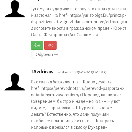
Тут ему так ударило в голову, что он закрыл глаза
и застонал. <a href=https://yurist-olgaf.ru/princzip-
dispozitivnosti-v-grazhdanskom-prave/>Принцип
диспозитивности в гражданском праве - Юрист
Ольга Федоровна</a> Словом, ад.
👍
0
👎
0
Odgovori ⇾
TAvdriraw
Postavljeno 25-07-2025 10:18:17
Бас сказал безжалостно: – Готово дело. <a
href=https://perevodnotar.ru/perevod-pasporta-s-
notarialnym-zavereniem/>Перевод паспорта с
заверением: быстро и надежно!</a> – Ну вот
видите, – продолжала Штурман, – что же
делать? Естественно, что дачи получили
наиболее талантливые из нас… – Генералы! –
напрямик врезался в склоку Глухарев-