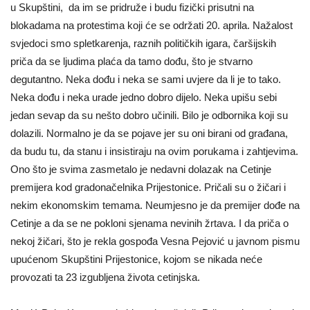
u Skupštini, da im se pridruže i budu fizički prisutni na
blokadama na protestima koji će se održati 20. aprila. Nažalost
svjedoci smo spletkarenja, raznih političkih igara, čaršijskih
priča da se ljudima plaća da tamo dođu, što je stvarno
degutantno. Neka dođu i neka se sami uvjere da li je to tako.
Neka dođu i neka urade jedno dobro dijelo. Neka upišu sebi
jedan sevap da su nešto dobro učinili. Bilo je odbornika koji su
dolazili. Normalno je da se pojave jer su oni birani od građana,
da budu tu, da stanu i insistiraju na ovim porukama i zahtjevima.
Ono što je svima zasmetalo je nedavni dolazak na Cetinje
premijera kod gradonačelnika Prijestonice. Pričali su o žičari i
nekim ekonomskim temama. Neumjesno je da premijer dođe na
Cetinje a da se ne pokloni sjenama nevinih žrtava. I da priča o
nekoj žičari, što je rekla gospođa Vesna Pejović u javnom pismu
upućenom Skupštini Prijestonice, kojom se nikada neće
provozati ta 23 izgubljena života cetinjska.