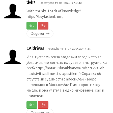
tlvh3
Postavljeno 19-07-2025 17:50:42
With thanks. Loads of knowledge!
https://buyfastonl.com/
👍
0
👎
0
Odgovori ⇾
CAldrivas
Postavljeno 18-07-2025 20:14:44
Иван устремился за злодеями вслед и тотчас
убедился, что догнать их будет очень трудно. <a
href=https://notariusbryukhanova.ru/spravka-ob-
otsutstvii-sudimosti-s-apostilem/>Справка об
отсутствии судимости с апостилем - Бюро
переводов в Москве</a> Пилат прогнал эту
мысль, и она улетела в одно мгновение, как и
прилетела.
👍
0
👎
0
Odgovori ⇾