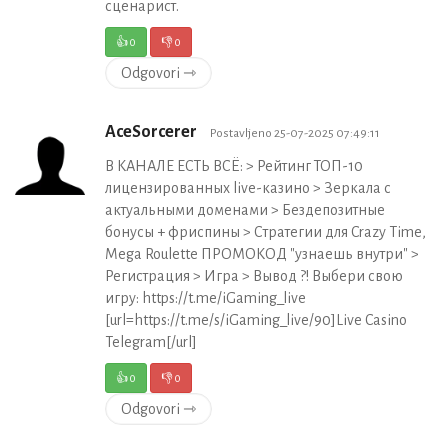
сценарист.
👍
0
👎
0
Odgovori ⇾
AceSorcerer
Postavljeno 25-07-2025 07:49:11
В КАНАЛЕ ЕСТЬ ВСЁ: > Рейтинг ТОП-10
лицензированных live-казино > Зеркала с
актуальными доменами > Бездепозитные
бонусы + фриспины > Стратегии для Crazy Time,
Mega Roulette ПРОМОКОД "узнаешь внутри" >
Регистрация > Игра > Вывод ?! Выбери свою
игру: https://t.me/iGaming_live
[url=https://t.me/s/iGaming_live/90]Live Casino
Telegram[/url]
👍
0
👎
0
Odgovori ⇾