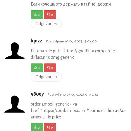
Если хочешь это держать в тайне, держи.
👍
0
👎
0
Odgovori ⇾
lqnzz
Postavljeno 10-07-2025 13:07:00
fluconazole pills - https://gpdifluca.com/ order
diflucan 100mg generic
👍
0
👎
0
Odgovori ⇾
580ey
Postavljeno 05-07-2025 01:42:32
order amoxil generic - <a
href="https://combamoxi.com/">amoxicillin ca</a>
amoxicillin price
👍
0
👎
0