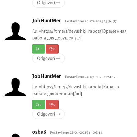
Odgovori ⇾
JobHuntMer
Postavljeno 24-07-2025 15:36:37
[url=https://t.me/s/devushki_rabota]Временная
работа для девушек[/url]
👍
0
👎
0
Odgovori ⇾
JobHuntMer
Postavljeno 24-07-2025 11:51:12
[url=https://t.me/s/devushki_rabota]Канал о
работе для женщин[/url]
👍
0
👎
0
Odgovori ⇾
osba6
Postavljeno 22-07-2025 11:06:44