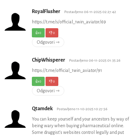
RoyalFlusher
Postavljeno 06-11-2025 02:27:42
https://t.me/s/official_1win_aviator/69
👍
0
👎
0
Odgovori ⇾
ChipWhisperer
Postavljeno 06-11-2025 01:35:26
https://t.me/official_1win_aviator/91
👍
0
👎
0
Odgovori ⇾
Qtamdek
Postavljeno 11-10-2025 10:27:56
You can keep yourself and your ancestors by way of
being wary when buying pharmaceutical online.
Some druggist's websites control legally and put