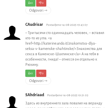
👍
0
👎
0
Odgovori ⇾
CAudrisar
Postavljeno 14-08-2025 19:43:07
– Три тысячи сто одиннадцать человек, – вставил
кто-то из угла. <a
href=http://katerine.undo.it/znakomstva-dlya-
seksa-v-kamenske-shahtinske/>Знакомства для
секса в Каменске-Шахтинске</a> А на тебя в
особенности, гнида! – отнесся он отдельно к
Рюхину.
👍
0
👎
0
Odgovori ⇾
SAhdriaad
Postavljeno 14-08-2025 19:21:03
Здесь из внутреннего зала повалил на веранду