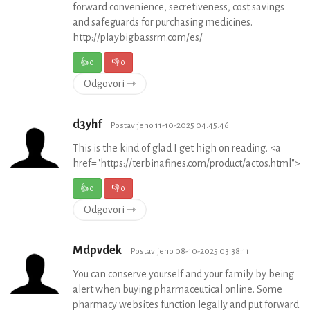
forward convenience, secretiveness, cost savings
and safeguards for purchasing medicines.
http://playbigbassrm.com/es/
👍
0
👎
0
Odgovori ⇾
d3yhf
Postavljeno 11-10-2025 04:45:46
This is the kind of glad I get high on reading. <a
href="https://terbinafines.com/product/actos.html"
👍
0
👎
0
Odgovori ⇾
Mdpvdek
Postavljeno 08-10-2025 03:38:11
You can conserve yourself and your family by being
alert when buying pharmaceutical online. Some
pharmacy websites function legally and put forward