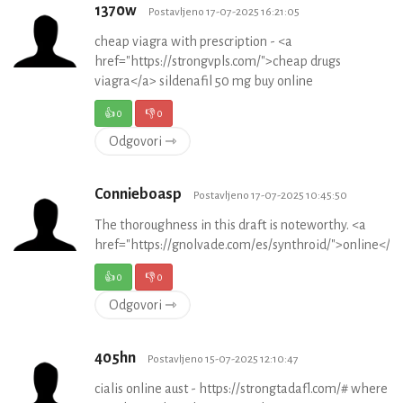
1370w
Postavljeno 17-07-2025 16:21:05
cheap viagra with prescription - <a
href="https://strongvpls.com/">cheap drugs
viagra</a> sildenafil 50 mg buy online
👍
0
👎
0
Odgovori ⇾
Connieboasp
Postavljeno 17-07-2025 10:45:50
The thoroughness in this draft is noteworthy. <a
href="https://gnolvade.com/es/synthroid/">online</a
👍
0
👎
0
Odgovori ⇾
405hn
Postavljeno 15-07-2025 12:10:47
cialis online aust - https://strongtadafl.com/# where