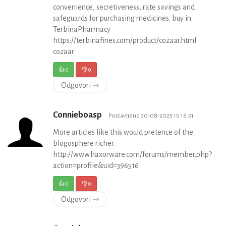
convenience, secretiveness, rate savings and
safeguards for purchasing medicines. buy in
TerbinaPharmacy
https://terbinafines.com/product/cozaar.html
cozaar
👍
0
👎
0
Odgovori ⇾
Connieboasp
Postavljeno 30-08-2025 15:16:51
More articles like this would pretence of the
blogosphere richer.
http://www.haxorware.com/forums/member.php?
action=profile&uid=396516
👍
0
👎
0
Odgovori ⇾