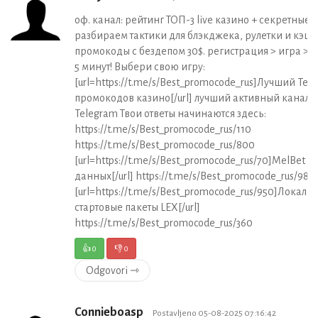
оф. канал: рейтинг ТОП-3 live казино + секретные 
разбираем тактики для блэкджека, рулетки и кэш 
промокоды с бездепом 30$. регистрация > игра > в
5 минут! Выбери свою игру:
[url=https://t.me/s/Best_promocode_rus]Лучший Tel
промокодов казино[/url] лучший активный канал 
Telegram Твои ответы начинаются здесь:
https://t.me/s/Best_promocode_rus/110
https://t.me/s/Best_promocode_rus/800
[url=https://t.me/s/Best_promocode_rus/70]MelBet з
данных[/url] https://t.me/s/Best_promocode_rus/980
[url=https://t.me/s/Best_promocode_rus/950]Локал
стартовые пакеты LEX[/url]
https://t.me/s/Best_promocode_rus/360
👍
0
👎
0
Odgovori ⇾
Connieboasp
Postavljeno 05-08-2025 07:16:42