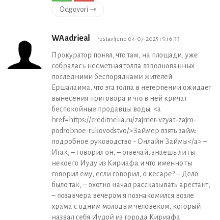
Odgovori ⇾
WAadrieal
Postavljeno 04-07-2025 15:16:33
Прокуратор понял, что там, на площади, уже
собралась несметная толпа взволнованных
последними беспорядками жителей
Ершалаима, что эта толпа в нетерпении ожидает
вынесения приговора и что в ней кричат
беспокойные продавцы воды. <a
href=https://creditnelia.ru/zajmer-vzyat-zajm-
podrobnoe-rukovodstvo/>Займер взять займ:
подробное руководство - Онлайн Займы</a> –
Итак, – говорил он, – отвечай, знаешь ли ты
некоего Иуду из Кириафа и что именно ты
говорил ему, если говорил, о кесаре? – Дело
было так, – охотно начал рассказывать арестант,
– позавчера вечером я познакомился возле
храма с одним молодым человеком, который
назвал себя Иудой из города Кириафа.