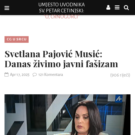
UMJESTO UVODNIKA
SV. PETAR CETINJSKI:
"O, CRNOGORCI"
CG U SRCU
Svetlana Pajović Musić:
Danas živimo javni fašizam
Apr 17, 2025
121 Komentara
(
906
riječi)