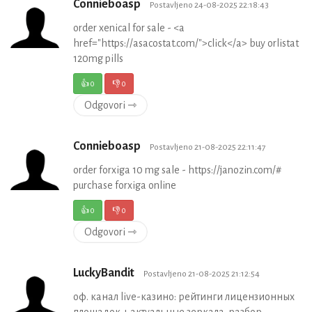
Connieboasp
Postavljeno 24-08-2025 22:18:43
order xenical for sale - <a
href="https://asacostat.com/">click</a> buy orlistat
120mg pills
👍
0
👎
0
Odgovori ⇾
Connieboasp
Postavljeno 21-08-2025 22:11:47
order forxiga 10 mg sale - https://janozin.com/#
purchase forxiga online
👍
0
👎
0
Odgovori ⇾
LuckyBandit
Postavljeno 21-08-2025 21:12:54
оф. канал live-казино: рейтинги лицензионных