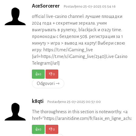
AceSorcerer
Postavljeno 25-07-2025 05:54:16
official live-casino channel: лучшие площадки
2024 года + секретные зеркала. учим
выигрывать в рулетку, blackjack и crazy time.
промокоды с бездепом 50$. регистрация за 1
минуту > игра > вывод на карту! Выбери свою
игру: https://t.me/iGaming_live
[url=https://t.me/s/iGaming_live/2340]Live Casino
Telegram[/url]
👍
0
👎
0
Odgovori ⇾
k8qti
Postavljeno 25-07-2025 00:57:00
The thoroughness in this section is noteworthy. <a
href="https://aranitidine.com/fr/lasix_en_ligne_achat
👍
0
👎
0