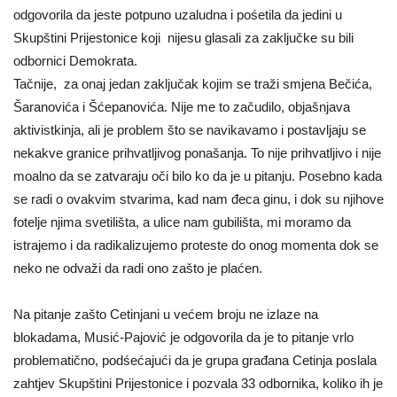
odgovorila da jeste potpuno uzaludna i pośetila da jedini u
Skupštini Prijestonice koji nijesu glasali za zaključke su bili
odbornici Demokrata.
Tačnije, za onaj jedan zaključak kojim se traži smjena Bečića,
Šaranovića i Šćepanovića. Nije me to začudilo, objašnjava
aktivistkinja, ali je problem što se navikavamo i postavljaju se
nekakve granice prihvatljivog ponašanja. To nije prihvatljivo i nije
moalno da se zatvaraju oči bilo ko da je u pitanju. Posebno kada
se radi o ovakvim stvarima, kad nam đeca ginu, i dok su njihove
fotelje njima svetilišta, a ulice nam gubilišta, mi moramo da
istrajemo i da radikalizujemo proteste do onog momenta dok se
neko ne odvaži da radi ono zašto je plaćen.
Na pitanje zašto Cetinjani u većem broju ne izlaze na
blokadama, Musić-Pajović je odgovorila da je to pitanje vrlo
problematično, podśećajući da je grupa građana Cetinja poslala
zahtjev Skupštini Prijestonice i pozvala 33 odbornika, koliko ih je