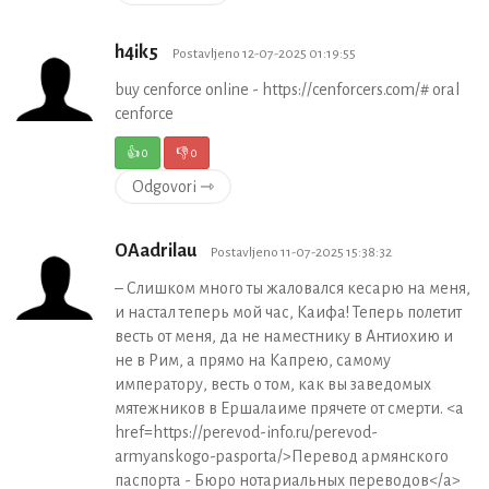
h4ik5
Postavljeno 12-07-2025 01:19:55
buy cenforce online - https://cenforcers.com/# oral
cenforce
👍
0
👎
0
Odgovori ⇾
OAadrilau
Postavljeno 11-07-2025 15:38:32
– Слишком много ты жаловался кесарю на меня,
и настал теперь мой час, Каифа! Теперь полетит
весть от меня, да не наместнику в Антиохию и
не в Рим, а прямо на Капрею, самому
императору, весть о том, как вы заведомых
мятежников в Ершалаиме прячете от смерти. <a
href=https://perevod-info.ru/perevod-
armyanskogo-pasporta/>Перевод армянского
паспорта - Бюро нотариальных переводов</a>