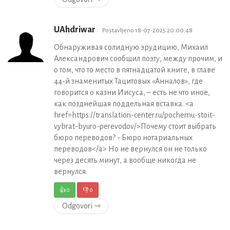
UAhdriwar
Postavljeno 18-07-2025 20:00:48
Обнаруживая солидную эрудицию, Михаил
Александрович сообщил поэту, между прочим, и
о том, что то место в пятнадцатой книге, в главе
44-й знаменитых Тацитовых «Анналов», где
говорится о казни Иисуса, – есть не что иное,
как позднейшая поддельная вставка. <a
href=https://translation-center.ru/pochemu-stoit-
vybrat-byuro-perevodov/>Почему стоит выбрать
бюро переводов? - Бюро нотариальных
переводов</a> Но не вернулся он не только
через десять минут, а вообще никогда не
вернулся.
👍
0
👎
0
Odgovori ⇾