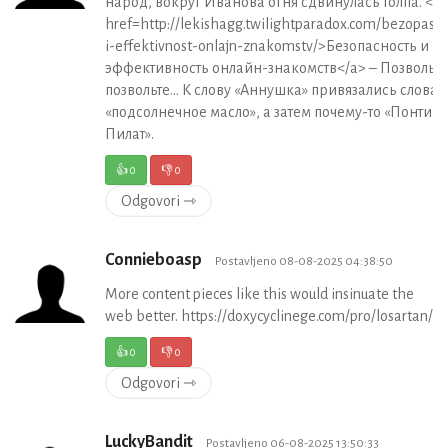
народ, вокруг Иванова огня сдвинулась толпа. <a
href=http://lekishagg.twilightparadox.com/bezopasno
i-effektivnost-onlajn-znakomstv/>Безопасность и
эффективность онлайн-знакомств</a> – Позвольте
позвольте… К слову «Аннушка» привязались слова
«подсолнечное масло», а затем почему-то «Понтий
Пилат».
👍
0
👎
0
Odgovori ⇾
Connieboasp
Postavljeno 08-08-2025 04:38:50
More content pieces like this would insinuate the
web better. https://doxycyclinege.com/pro/losartan/
👍
0
👎
0
Odgovori ⇾
LuckyBandit
Postavljeno 06-08-2025 13:50:33