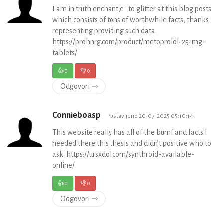
I am in truth enchant‚e ' to glitter at this blog posts
which consists of tons of worthwhile facts, thanks
representing providing such data.
https://prohnrg.com/product/metoprolol-25-mg-
tablets/
👍
0
👎
0
Odgovori ⇾
Connieboasp
Postavljeno 20-07-2025 05:10:14
This website really has all of the bumf and facts I
needed there this thesis and didn’t positive who to
ask. https://ursxdol.com/synthroid-available-
online/
👍
0
👎
0
Odgovori ⇾