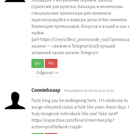
площадок + актуальные зеркала. разбор
стратегий для рулетки, баккары и монополии.
специальные промокоды для новичков.
зарегистрируйся и выводи деньги без лимитов.
Коллекция промокодов, бонусов и акций и как их
найти:
[url=https://t.me/s/Best_promocode_rus]Промокоды
казино — свежие в Telegram[/url] лучший
активный канал казино Telegram
👍
0
👎
0
Odgovori ⇾
Connieboasp
Postavljeno 16-08-2025 21:33:51
Facts blog you be undergoing here.. It’s obdurate to
assign elevated status article like yours these days. I
truly recognize individuals like you! Take care!!
https://experthax.com/forum/member.php?
action=profile&uid=124581