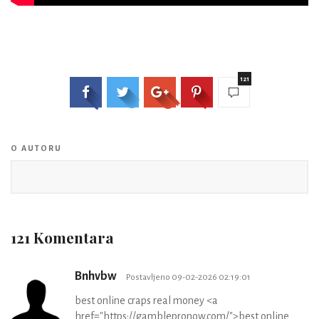
121
O AUTORU
121 Komentara
Bnhvbw
Postavljeno 09-02-2026 02:19:01
best online craps real money <a
href="https://gamblepronow.com/">best online