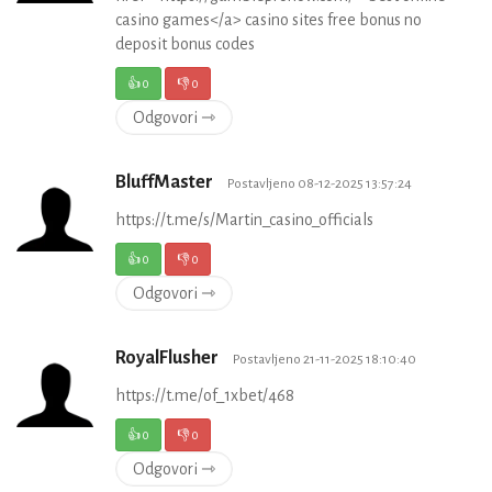
casino games</a> casino sites free bonus no
deposit bonus codes
👍
0
👎
0
Odgovori ⇾
BluffMaster
Postavljeno 08-12-2025 13:57:24
https://t.me/s/Martin_casino_officials
👍
0
👎
0
Odgovori ⇾
RoyalFlusher
Postavljeno 21-11-2025 18:10:40
https://t.me/of_1xbet/468
👍
0
👎
0
Odgovori ⇾