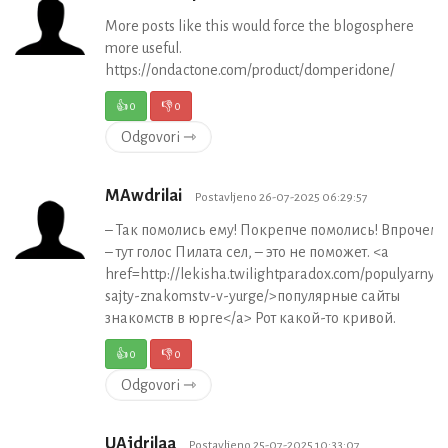
More posts like this would force the blogosphere
more useful.
https://ondactone.com/product/domperidone/
👍
0
👎
0
Odgovori ⇾
MAwdrilai
Postavljeno 26-07-2025 06:29:57
– Так помолись ему! Покрепче помолись! Впрочем
– тут голос Пилата сел, – это не поможет. <a
href=http://lekisha.twilightparadox.com/populyarnye
sajty-znakomstv-v-yurge/>популярные сайты
знакомств в юрге</a> Рот какой-то кривой.
👍
0
👎
0
Odgovori ⇾
UAjdrilaa
Postavljeno 25-07-2025 10:33:07