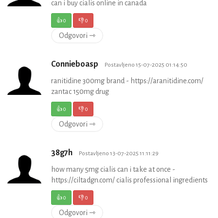
can i buy cialis online in canada
👍
0
👎
0
Odgovori ⇾
Connieboasp
Postavljeno 15-07-2025 01:14:50
ranitidine 300mg brand - https://aranitidine.com/
zantac 150mg drug
👍
0
👎
0
Odgovori ⇾
38g7h
Postavljeno 13-07-2025 11:11:29
how many 5mg cialis can i take at once -
https://ciltadgn.com/ cialis professional ingredients
👍
0
👎
0
Odgovori ⇾