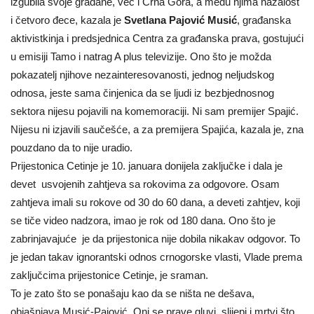
izgubila svoje građane, već i Crna Gora, a među njima nažalost
i četvoro đece, kazala je
Svetlana Pajović Musić
, građanska
aktivistkinja i predsjednica Centra za građanska prava, gostujući
u emisiji Tamo i natrag A plus televizije. Ono što je možda
pokazatelj njihove nezainteresovanosti, jednog neljudskog
odnosa, jeste sama činjenica da se ljudi iz bezbjednosnog
sektora nijesu pojavili na komemoraciji. Ni sam premijer Spajić.
Nijesu ni izjavili saučešće, a za premijera Spajića, kazala je, zna
pouzdano da to nije uradio.
Prijestonica Cetinje je 10. januara donijela zaključke i dala je
devet usvojenih zahtjeva sa rokovima za odgovore. Osam
zahtjeva imali su rokove od 30 do 60 dana, a deveti zahtjev, koji
se tiče video nadzora, imao je rok od 180 dana. Ono što je
zabrinjavajuće je da prijestonica nije dobila nikakav odgovor. To
je jedan takav ignorantski odnos crnogorske vlasti, Vlade prema
zaključcima prijestonice Cetinje, je sraman.
To je zato što se ponašaju kao da se ništa ne dešava,
objašnjava Musić-Pajović. Oni se prave gluvi, slijepi i mrtvi što