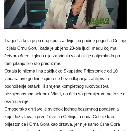
Tragedija koja je po drugi put za dvije ipo godine pogodila Cetinje
i cijelu Crnu Goru, kada je ubijeno 23-oje ljudi, među kojima i
četvoro đece izgleda nije zabrinula vlast niti je natjerala da po
tom pitanju bilo što preduzme.
Ostala je nijema i na zaključke Skupštine Prijestonice od 10.
januara ove godine kojima se bez odlaganja zahtijevalo
podnošenje ostavki ili smjena kompletnog rukovodstva
bezbjednosnog sektora. Vlast, na čelu sa premijerom na to se ni
osvrnula nije.
Crnogorsko društvo je svjedok jednog bezumnog ponašanja
koje doživljavaju prvo žrtve na Cetinju, a onda Cetinje kao
prijestonica i Crna Gora kao država, jer nije samo Crna Gora