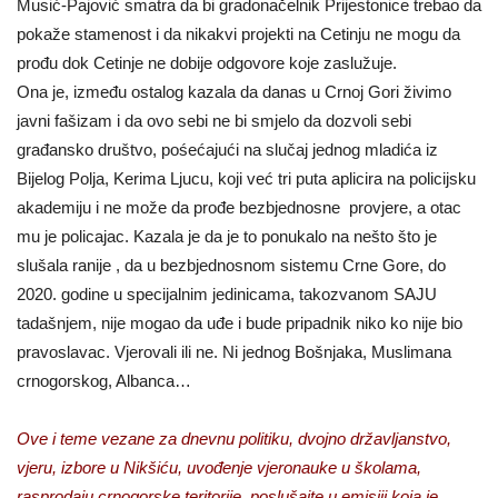
Musić-Pajović smatra da bi gradonačelnik Prijestonice trebao da
pokaže stamenost i da nikakvi projekti na Cetinju ne mogu da
prođu dok Cetinje ne dobije odgovore koje zaslužuje.
Ona je, između ostalog kazala da danas u Crnoj Gori živimo
javni fašizam i da ovo sebi ne bi smjelo da dozvoli sebi
građansko društvo, pośećajući na slučaj jednog mladića iz
Bijelog Polja, Kerima Ljucu, koji već tri puta aplicira na policijsku
akademiju i ne može da prođe bezbjednosne provjere, a otac
mu je policajac. Kazala je da je to ponukalo na nešto što je
slušala ranije , da u bezbjednosnom sistemu Crne Gore, do
2020. godine u specijalnim jedinicama, takozvanom SAJU
tadašnjem, nije mogao da uđe i bude pripadnik niko ko nije bio
pravoslavac. Vjerovali ili ne. Ni jednog Bošnjaka, Muslimana
crnogorskog, Albanca…
Ove i teme vezane za dnevnu politiku, dvojno državljanstvo,
vjeru, izbore u Nikšiću, uvođenje vjeronauke u školama,
rasprodaju crnogorske teritorije, poslušajte u emisiji koja je