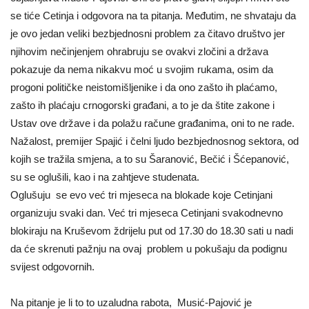
se tiće Cetinja i odgovora na ta pitanja. Međutim, ne shvataju da
je ovo jedan veliki bezbjednosni problem za čitavo društvo jer
njihovim nečinjenjem ohrabruju se ovakvi zločini a država
pokazuje da nema nikakvu moć u svojim rukama, osim da
progoni političke neistomišljenike i da ono zašto ih plaćamo,
zašto ih plaćaju crnogorski građani, a to je da štite zakone i
Ustav ove države i da polažu račune građanima, oni to ne rade.
Nažalost, premijer Spajić i čelni ljudo bezbjednosnog sektora, od
kojih se tražila smjena, a to su Šaranović, Bečić i Šćepanović,
su se oglušili, kao i na zahtjeve studenata.
Oglušuju se evo već tri mjeseca na blokade koje Cetinjani
organizuju svaki dan. Već tri mjeseca Cetinjani svakodnevno
blokiraju na Kruševom ždrijelu put od 17.30 do 18.30 sati u nadi
da će skrenuti pažnju na ovaj problem u pokušaju da podignu
svijest odgovornih.
Na pitanje je li to to uzaludna rabota, Musić-Pajović je