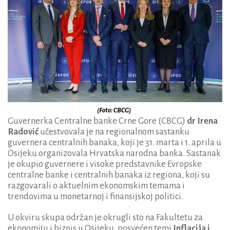
(Foto: CBCG)
Guvernerka Centralne banke Crne Gore (CBCG)
dr Irena
Radović
učestvovala je na regionalnom sastanku
guvernera centralnih banaka, koji je 31. marta i 1. aprila u
Osijeku organizovala Hrvatska narodna banka. Sastanak
je okupio guvernere i visoke predstavnike Evropske
centralne banke i centralnih banaka iz regiona, koji su
razgovarali o aktuelnim ekonomskim temama i
trendovima u monetarnoj i finansijskoj politici.
U okviru skupa održan je okrugli sto na Fakultetu za
ekonomiju i biznis u Osijeku, posvećen temi
Inflacija i