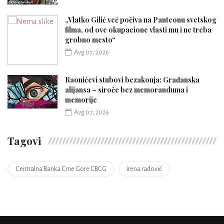
„Vlatko Gilić već počiva na Panteonu svetskog
filma, od ove okupacione vlasti mu i ne treba
grobno mesto“
Avg 07, 2026
Raonićevi stubovi bezakonja: Građanska
alijansa – siroče bez memoranduma i
memorije
Avg 07, 2026
Tagovi
Centralna Banka Crne Gore CBCG
irena radović