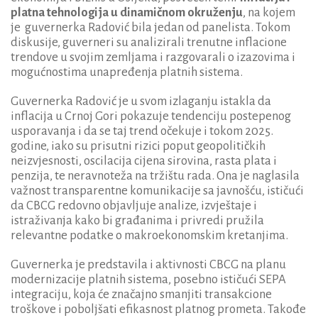
platna tehnologija u dinamičnom okruženju
, na kojem
je guvernerka Radović bila jedan od panelista. Tokom
diskusije, guverneri su analizirali trenutne inflacione
trendove u svojim zemljama i razgovarali o izazovima i
mogućnostima unapređenja platnih sistema.
Guvernerka Radović je u svom izlaganju istakla da
inflacija u Crnoj Gori pokazuje tendenciju postepenog
usporavanja i da se taj trend očekuje i tokom 2025.
godine, iako su prisutni rizici poput geopolitičkih
neizvjesnosti, oscilacija cijena sirovina, rasta plata i
penzija, te neravnoteža na tržištu rada. Ona je naglasila
važnost transparentne komunikacije sa javnošću, ističući
da CBCG redovno objavljuje analize, izvještaje i
istraživanja kako bi građanima i privredi pružila
relevantne podatke o makroekonomskim kretanjima.
Guvernerka je predstavila i aktivnosti CBCG na planu
modernizacije platnih sistema, posebno ističući SEPA
integraciju, koja će značajno smanjiti transakcione
troškove i poboljšati efikasnost platnog prometa. Takođe