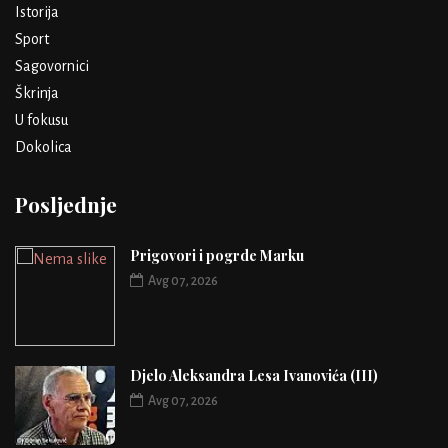
Istorija
Sport
Sagovornici
Škrinja
U fokusu
Dokolica
Posljednje
Prigovori i pogrde Marku
Avg 07, 2026
Djelo Aleksandra Lesa Ivanovića (III)
Avg 07, 2026