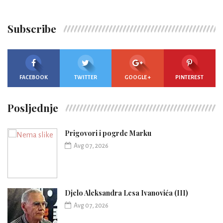
Subscribe
FACEBOOK
TWITTER
GOOGLE +
PINTEREST
Posljednje
Prigovori i pogrde Marku
Avg 07, 2026
Djelo Aleksandra Lesa Ivanovića (III)
Avg 07, 2026