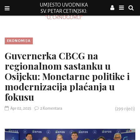
UMJESTO UVODNIKA
SV. PETAR CETINJSKI:
"O, CRNOGORCI"
EKONOMIJA
Guvernerka CBCG na
regionalnom sastanku u
Osijeku: Monetarne politike i
modernizacija plaćanja u
fokusu
Apr 02, 2025
2 Komentara
(
299
riječi)