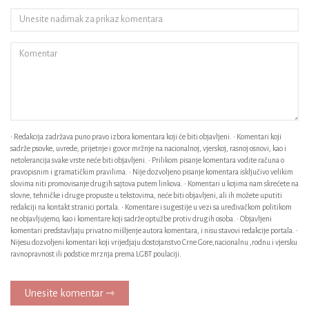
• Redakcija zadržava puno pravo izbora komentara koji će biti objavljeni. • Komentari koji
sadrže psovke, uvrede, prijetnje i govor mržnje na nacionalnoj, vjerskoj, rasnoj osnovi, kao i
netolerancija svake vrste neće biti objavljeni. • Prilikom pisanje komentara vodite računa o
pravopisnim i gramatičkim pravilima. • Nije dozvoljeno pisanje komentara isključivo velikim
slovima niti promovisanje drugih sajtova putem linkova. • Komentari u kojima nam skrećete na
slovne, tehničke i druge propuste u tekstovima, neće biti objavljeni, ali ih možete uputiti
redakciji na kontakt stranici portala. • Komentare i sugestije u vezi sa uređivačkom politikom
ne objavljujemo, kao i komentare koji sadrže optužbe protiv drugih osoba. • Objavljeni
komentari predstavljaju privatno mišljenje autora komentara, i nisu stavovi redakcije portala. •
Nijesu dozvoljeni komentari koji vrijedjaju dostojanstvo Crne Gore,nacionalnu ,rodnu i vjersku
ravnopravnost ili podstice mrznja prema LGBT poulaciji.
Unesite komentar ⇾