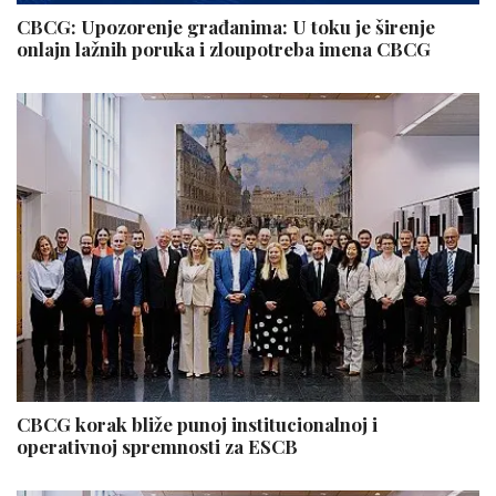
CBCG: Upozorenje građanima: U toku je širenje
onlajn lažnih poruka i zloupotreba imena CBCG
CBCG korak bliže punoj institucionalnoj i
operativnoj spremnosti za ESCB