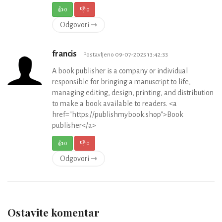
👍
0
👎
0
Odgovori ⇾
francis
Postavljeno 09-07-2025 13:42:33
A book publisher is a company or individual
responsible for bringing a manuscript to life,
managing editing, design, printing, and distribution
to make a book available to readers. <a
href="https://publishmybook.shop">Book
publisher</a>
👍
0
👎
0
Odgovori ⇾
Ostavite komentar