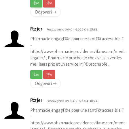
👍
0
👎
0
Odgovori ⇾
Ftzjer
Postavljeno 09-04-2026 04:38:32
Pharmacie engagГ©e pour une santГ© accessible Г to
-
https://www.pharmacieprovidencevifane.com/mentio
legales/ , Pharmacie proche de chez vous, avec les
meilleurs prix et un service irrГ©prochable .
👍
0
👎
0
Odgovori ⇾
Ftzjer
Postavljeno 09-04-2026 04:38:24
Pharmacie engagГ©e pour une santГ© accessible Г to
-
https://www.pharmacieprovidencevifane.com/mentio