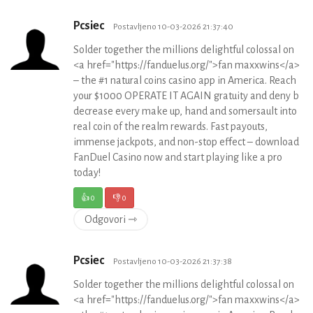
Pcsiec
Postavljeno 10-03-2026 21:37:40
Solder together the millions delightful colossal on
<a href="https://fanduelus.org/">fan maxxwins</a>
– the #1 natural coins casino app in America. Reach
your $1000 OPERATE IT AGAIN gratuity and deny b
decrease every make up, hand and somersault into
real coin of the realm rewards. Fast payouts,
immense jackpots, and non-stop effect – download
FanDuel Casino now and start playing like a pro
today!
👍
0
👎
0
Odgovori ⇾
Pcsiec
Postavljeno 10-03-2026 21:37:38
Solder together the millions delightful colossal on
<a href="https://fanduelus.org/">fan maxxwins</a>