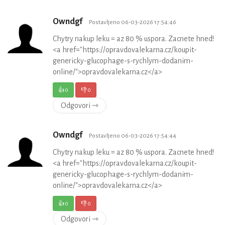
Owndgf
Postavljeno 06-03-2026 17:54:46
Chytry nakup leku = az 80 % uspora. Zacnete hned!
<a href="https://opravdovalekarna.cz/koupit-
genericky-glucophage-s-rychlym-dodanim-
online/">opravdovalekarna.cz</a>
👍
0
👎
0
Odgovori ⇾
Owndgf
Postavljeno 06-03-2026 17:54:44
Chytry nakup leku = az 80 % uspora. Zacnete hned!
<a href="https://opravdovalekarna.cz/koupit-
genericky-glucophage-s-rychlym-dodanim-
online/">opravdovalekarna.cz</a>
👍
0
👎
0
Odgovori ⇾