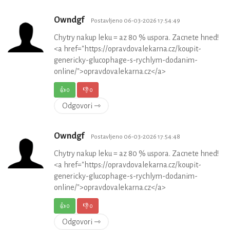
Owndgf
Postavljeno 06-03-2026 17:54:49
Chytry nakup leku = az 80 % uspora. Zacnete hned!
<a href="https://opravdovalekarna.cz/koupit-
genericky-glucophage-s-rychlym-dodanim-
online/">opravdovalekarna.cz</a>
👍
0
👎
0
Odgovori ⇾
Owndgf
Postavljeno 06-03-2026 17:54:48
Chytry nakup leku = az 80 % uspora. Zacnete hned!
<a href="https://opravdovalekarna.cz/koupit-
genericky-glucophage-s-rychlym-dodanim-
online/">opravdovalekarna.cz</a>
👍
0
👎
0
Odgovori ⇾