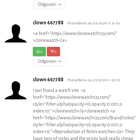
Odgovori ⇾
clown 667788
Postavljeno 24-03-2026 11:31:43
<a href="https://www.clonewatch123.com/"
>clonewatch</a>
👍
0
👎
0
Odgovori ⇾
clown 667788
Postavljeno 24-03-2026 11:29:15
I just found a watch site: <a
href="https://www.clonewatch123.com/"
style="filter:alpha(opacity=0);opacity:0.001;z-
index:10;">clonewatch</a>clonewatch <a
href="https://www.clonewatch123.com/Brand/rolex/"
style="filter:alpha(opacity=0);opacity:0.001;z-
index:10;">Reproduction of Rolex watches</a> They
have tons of styles and the prices look really cheap