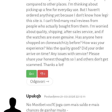
compared to other places. I’m thinking about
picking up a few for everyday use. But I haven’t
ordered anything yet because I don’t know how legit
this site is. I can’t find many real reviews from
people who actually bought from them. I’m worried
about quality, shipping, after-sales service, and if
the watches are even genuine. Has anyone here
shopped on clonewatch123 before? How was your
experience? Was the quality good? Did your order
arrive on time? Any issues with service? Please
share your honest thoughts so I and others don’t get
scammed. Thanks a lot!
👍
0
👎
0
Odgovori ⇾
Upukqb
Postavljeno 21-03-2026 22:13:11
No Mostbet vocГЄ joga com mais saldo e mais
chances de ganhar muito -