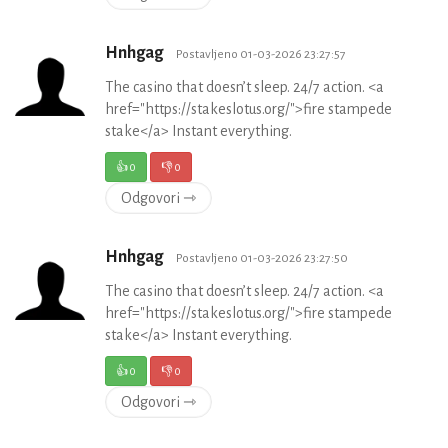
Hnhgag
Postavljeno 01-03-2026 23:27:57
The casino that doesn’t sleep. 24/7 action. <a
href="https://stakeslotus.org/">fire stampede
stake</a> Instant everything.
👍
0
👎
0
Odgovori ⇾
Hnhgag
Postavljeno 01-03-2026 23:27:50
The casino that doesn’t sleep. 24/7 action. <a
href="https://stakeslotus.org/">fire stampede
stake</a> Instant everything.
👍
0
👎
0
Odgovori ⇾