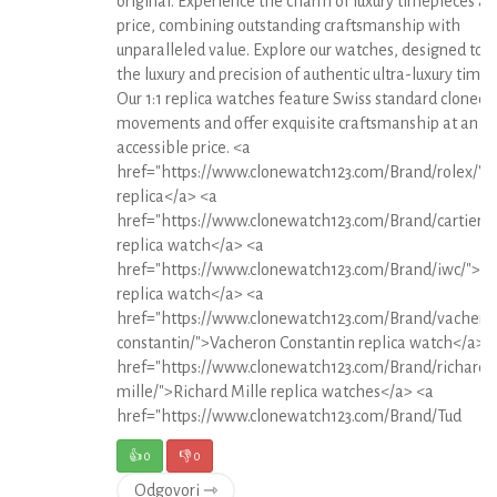
original. Experience the charm of luxury timepieces at
price, combining outstanding craftsmanship with
unparalleled value. Explore our watches, designed to r
the luxury and precision of authentic ultra-luxury timep
Our 1:1 replica watches feature Swiss standard cloned
movements and offer exquisite craftsmanship at an
accessible price. <a
href="https://www.clonewatch123.com/Brand/rolex/">
replica</a> <a
href="https://www.clonewatch123.com/Brand/cartier/"
replica watch</a> <a
href="https://www.clonewatch123.com/Brand/iwc/">I
replica watch</a> <a
href="https://www.clonewatch123.com/Brand/vachero
constantin/">Vacheron Constantin replica watch</a> 
href="https://www.clonewatch123.com/Brand/richard-
mille/">Richard Mille replica watches</a> <a
href="https://www.clonewatch123.com/Brand/Tud
👍
0
👎
0
Odgovori ⇾