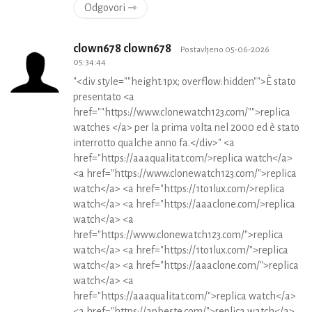
Odgovori ⇾
clown678 clown678
Postavljeno 05-06-2026
05:34:44
"<div style=""height:1px; overflow:hidden"">È stato
presentato <a
href=""https://www.clonewatch123.com/"">replica
watches </a> per la prima volta nel 2000 ed è stato
interrotto qualche anno fa.</div>" <a
href="https://aaaqualitat.com/>replica watch</a>
<a href="https://www.clonewatch123.com/">replica
watch</a> <a href="https://1to1lux.com/>replica
watch</a> <a href="https://aaaclone.com/>replica
watch</a> <a
href="https://www.clonewatch123.com/">replica
watch</a> <a href="https://1to1lux.com/">replica
watch</a> <a href="https://aaaclone.com/">replica
watch</a> <a
href="https://aaaqualitat.com/">replica watch</a>
<a href="https://apbeste.com/">replica watch</a>