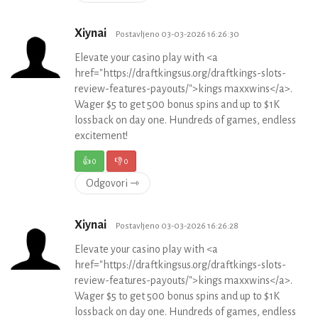
Xiynai
Postavljeno 03-03-2026 16:26:30
Elevate your casino play with <a
href="https://draftkingsus.org/draftkings-slots-
review-features-payouts/">kings maxxwins</a>.
Wager $5 to get 500 bonus spins and up to $1K
lossback on day one. Hundreds of games, endless
excitement!
👍
0
👎
0
Odgovori ⇾
Xiynai
Postavljeno 03-03-2026 16:26:28
Elevate your casino play with <a
href="https://draftkingsus.org/draftkings-slots-
review-features-payouts/">kings maxxwins</a>.
Wager $5 to get 500 bonus spins and up to $1K
lossback on day one. Hundreds of games, endless