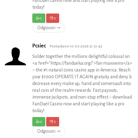
FanDuel Casino now and start playing like a pro
today!
👍
0
👎
0
Odgovori ⇾
Pcsiec
Postavljeno 10-03-2026 21:37:42
Solder together the millions delightful colossal on
<a href="https://fanduelus.org/">fan maxxwins</a>
– the #1 natural coins casino app in America. Reach
your $1000 OPERATE IT AGAIN gratuity and deny b
decrease every make up, hand and somersault into
real coin of the realm rewards. Fast payouts,
immense jackpots, and non-stop effect – download
FanDuel Casino now and start playing like a pro
today!
👍
0
👎
0
Odgovori ⇾