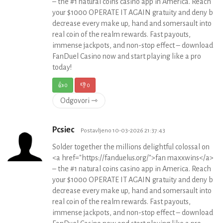
– the #1 natural coins casino app in America. Reach
your $1000 OPERATE IT AGAIN gratuity and deny b
decrease every make up, hand and somersault into
real coin of the realm rewards. Fast payouts,
immense jackpots, and non-stop effect – download
FanDuel Casino now and start playing like a pro
today!
👍
0
👎
0
Odgovori ⇾
Pcsiec
Postavljeno 10-03-2026 21:37:43
Solder together the millions delightful colossal on
<a href="https://fanduelus.org/">fan maxxwins</a>
– the #1 natural coins casino app in America. Reach
your $1000 OPERATE IT AGAIN gratuity and deny b
decrease every make up, hand and somersault into
real coin of the realm rewards. Fast payouts,
immense jackpots, and non-stop effect – download