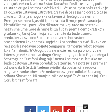
vladajuću većinu izveli na čistac. Konačno! Poslije ustavnog puča
zaista se drugo i ne može očekivati! Ili će se na djelu pokazati ko je
za očuvanje ustavnog ustrojstva države ili će se jasno odrediti da je
u kolu uništitelja crnogorske državnosti. Trećeg puta nema.
Premijer se mora izjasniti i pokazati da li mu je preča saradnja s
klerofašistima i puzajućim diktatorima koji rade na nestanku
nezavisne Crne Gore ili mu je bliža ljubav prema demokratskoj i
građanskoj Crnoj Gori, koja jedino može da bude osnova i
preduslov za sve ono što on makar verbalno zastupa:
prosperitetnu i ekonomski uspješnu i naprednu državu! Ili kako on
reče poslije nedavne posjete Singapuru i tamošnje robotizovane
luke: ‘’Simfonija’’!? Ovoga puta ne može reći da ga ono prvo ne
interesuje već samo ovo drugo. Ovoga drugoga i bilo čega trećega i
četvrtoga od ‘’simfonijskog raja’’ nema i ne može ni biti ako ne
bude poštovan ustavni poredak ove zemlje. Na potezu je premijer,
odnosno da li će dati ‘’zeleno svjetlo’’ da poslanici iz redova
njegove stranke obesnaže nedavno usvojene odluke Ustavnog
odbora Skupštine. Ni manje ni više od toga! To će za sadašnju Crnu
Goru biti ‘’simfonija’’!
103