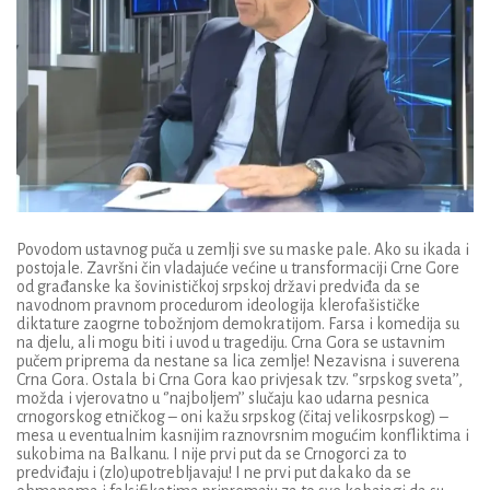
Povodom ustavnog puča u zemlji sve su maske pale. Ako su ikada i
postojale. Završni čin vladajuće većine u transformaciji Crne Gore
od građanske ka šovinističkoj srpskoj državi predviđa da se
navodnom pravnom procedurom ideologija klerofašističke
diktature zaogrne tobožnjom demokratijom. Farsa i komedija su
na djelu, ali mogu biti i uvod u tragediju. Crna Gora se ustavnim
pučem priprema da nestane sa lica zemlje! Nezavisna i suverena
Crna Gora. Ostala bi Crna Gora kao privjesak tzv. ‘’srpskog sveta’’,
možda i vjerovatno u ‘’najboljem’’ slučaju kao udarna pesnica
crnogorskog etničkog – oni kažu srpskog (čitaj velikosrpskog) –
mesa u eventualnim kasnijim raznovrsnim mogućim konfliktima i
sukobima na Balkanu. I nije prvi put da se Crnogorci za to
predviđaju i (zlo)upotrebljavaju! I ne prvi put dakako da se