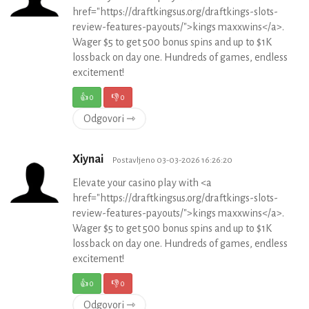
href="https://draftkingsus.org/draftkings-slots-
review-features-payouts/">kings maxxwins</a>.
Wager $5 to get 500 bonus spins and up to $1K
lossback on day one. Hundreds of games, endless
excitement!
👍
0
👎
0
Odgovori ⇾
Xiynai
Postavljeno 03-03-2026 16:26:20
Elevate your casino play with <a
href="https://draftkingsus.org/draftkings-slots-
review-features-payouts/">kings maxxwins</a>.
Wager $5 to get 500 bonus spins and up to $1K
lossback on day one. Hundreds of games, endless
excitement!
👍
0
👎
0
Odgovori ⇾