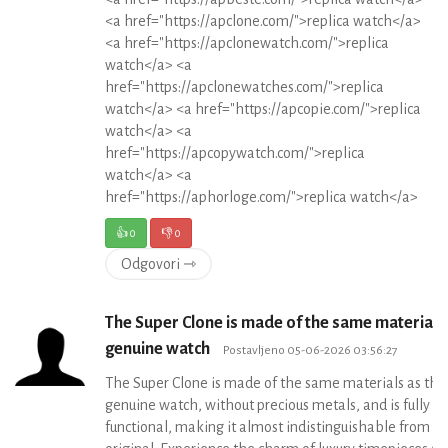
<a href="https://apclone.com/">replica watch</a>
<a href="https://apclonewatch.com/">replica
watch</a> <a
href="https://apclonewatches.com/">replica
watch</a> <a href="https://apcopie.com/">replica
watch</a> <a
href="https://apcopywatch.com/">replica
watch</a> <a
href="https://aphorloge.com/">replica watch</a>
👍
0
👎
0
Odgovori ⇾
The Super Clone is made of the same materials 
genuine watch
Postavljeno 05-06-2026 03:56:27
The Super Clone is made of the same materials as the
genuine watch, without precious metals, and is fully
functional, making it almost indistinguishable from t