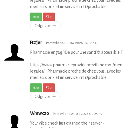
legales/ , Pharmacie proche de chez vous, avec les
meilleurs prix et un service irrГ©prochable .
👍
0
👎
0
Odgovori ⇾
Ftzjer
Postavljeno 09-04-2026 04:38:14
Pharmacie engagГ©e pour une santГ© accessible Г to
-
https://www.pharmacieprovidencevifane.com/mentio
legales/ , Pharmacie proche de chez vous, avec les
meilleurs prix et un service irrГ©prochable .
👍
0
👎
0
Odgovori ⇾
Wmwczo
Postavljeno 25-03-2026 09:25:39
Your vibe check just crashed their server -