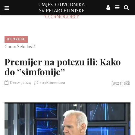
UMJESTO UVODNIKA
SV. PETAR CETINJSKI:
"O, CRNOGORCI"
U FOKUSU
Goran Sekulović
Premijer na potezu ili: Kako
do ‘’simfonije’’
Dec 21, 2024
103 Komentara
(
832
riječi)