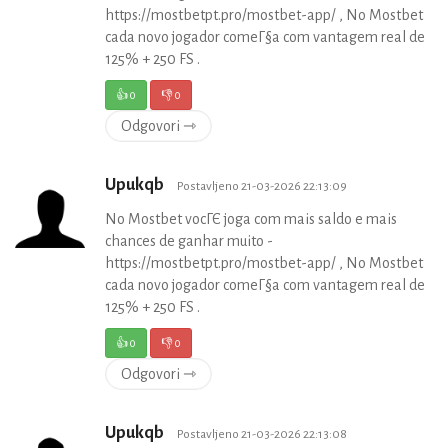
https://mostbetpt.pro/mostbet-app/ , No Mostbet
cada novo jogador comeГ§a com vantagem real de
125% + 250 FS .
👍
0
👎
0
Odgovori ⇾
Upukqb
Postavljeno 21-03-2026 22:13:09
No Mostbet vocГЄ joga com mais saldo e mais
chances de ganhar muito -
https://mostbetpt.pro/mostbet-app/ , No Mostbet
cada novo jogador comeГ§a com vantagem real de
125% + 250 FS .
👍
0
👎
0
Odgovori ⇾
Upukqb
Postavljeno 21-03-2026 22:13:08