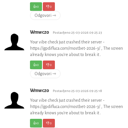
👍
0
👎
0
Odgovori ⇾
Wmwczo
Postavljeno 25-03-2026 09:25:23
Your vibe check just crashed their server -
https://gpdifluca.com/mostbet-2026-3/ , The screen
already knows you're about to break it .
👍
0
👎
0
Odgovori ⇾
Wmwczo
Postavljeno 25-03-2026 09:25:18
Your vibe check just crashed their server -
https://gpdifluca.com/mostbet-2026-3/ , The screen
already knows you're about to break it .
👍
0
👎
0