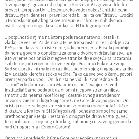
‘’evropskijeg’’, govora od izlaganja Kneževića! Izgovora ili kako
prevesti Evropsku Uniju žednu preko vode možda! Uništiti jednu
državu, njen identitet i pravni poredak, i tu i takvu ‘’državu’’ uvoditi
u Evropsku Uniju! Zbog takve smejurije i lakrdije i njih dvojica i
ostali uz njih i mogu da se sprdaju sa EU integracijama!
U potpunosti s njima na istom poslu rade naravno i ostali iz
vladajuće većine. Za demokrate ne treba ništa ni reći, dok je i za
PES jasno da sviraju u iste diple, iako premijer iz Brisela poručuje
da nema govora o donošenju zakona o dvojnom državljanstvu, a u
isto vrijeme poslanici iz njegove stranke drže svijeću na razaranju
svih temeljnih vrijednosti ove zemlje. Poslanici Pokreta Evropa
Sad se u praksi ni malo ne razlikuju od bilo kojeg drugog poslanika
iz vladajuće klerofašističke većine. Tako da sve ovo o čemu govori
premijer pada u vodu! On ili ništa ne vidi ili izvanredno vidi i
‘’samo’’ vrlo dobro asistira Mandiću na urušavanju državnih
institucija! Samo podatak da ni on ni njegova stranka nijesu
smatraju da neema ničef lošeg I destruktivnog u utvrđenom
novom vizuelnom logu Skupštine Crne Gore dovoljno govori! Oni
pristaju da se za logo uzme simbol vremena monarhofašističke
diktature u Kraljevini SHS/Jugoslaviji, odnosno simbol ne samo
prethodnog uništenja i nestanka crnogorske države 1918.g., već
tom prilikom i učinjenog etničkog, kulturnog i državnog genocida
nad Crnogorcima i Crnom Gorom!
Opozicija i predsjednik Crne Gore posljednjim izjavama su