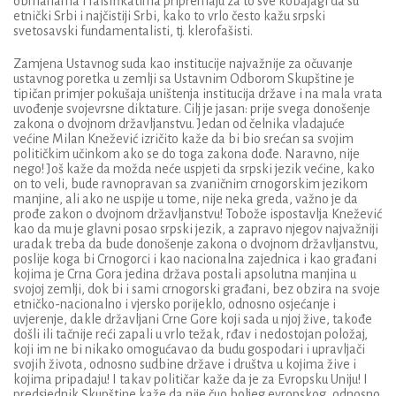
obmanama i falsifikatima pripremaju za to sve kobajagi da su
etnički Srbi i najčistiji Srbi, kako to vrlo često kažu srpski
svetosavski fundamentalisti, tj. klerofašisti.
Zamjena Ustavnog suda kao institucije najvažnije za očuvanje
ustavnog poretka u zemlji sa Ustavnim Odborom Skupštine je
tipičan primjer pokušaja uništenja institucija države i na mala vrata
uvođenje svojevrsne diktature. Cilj je jasan: prije svega donošenje
zakona o dvojnom državljanstvu. Jedan od čelnika vladajuće
većine Milan Knežević izričito kaže da bi bio srećan sa svojim
političkim učinkom ako se do toga zakona dođe. Naravno, nije
nego! Još kaže da možda neće uspjeti da srpski jezik većine, kako
on to veli, bude ravnopravan sa zvaničnim crnogorskim jezikom
manjine, ali ako ne uspije u tome, nije neka greda, važno je da
prođe zakon o dvojnom državljanstvu! Tobože ispostavlja Knežević
kao da mu je glavni posao srpski jezik, a zapravo njegov najvažniji
uradak treba da bude donošenje zakona o dvojnom državljanstvu,
poslije koga bi Crnogorci i kao nacionalna zajednica i kao građani
kojima je Crna Gora jedina država postali apsolutna manjina u
svojoj zemlji, dok bi i sami crnogorski građani, bez obzira na svoje
etničko-nacionalno i vjersko porijeklo, odnosno osjećanje i
uvjerenje, dakle državljani Crne Gore koji sada u njoj žive, takođe
došli ili tačnije reći zapali u vrlo težak, rđav i nedostojan položaj,
koji im ne bi nikako omogućavao da budu gospodari i upravljači
svojih života, odnosno sudbine države i društva u kojima žive i
kojima pripadaju! I takav političar kaže da je za Evropsku Uniju! I
predsjednik Skupštine kaže da nije čuo boljeg evropskog, odnosno