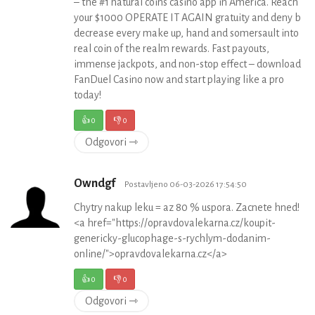
– the #1 natural coins casino app in America. Reach
your $1000 OPERATE IT AGAIN gratuity and deny b
decrease every make up, hand and somersault into
real coin of the realm rewards. Fast payouts,
immense jackpots, and non-stop effect – download
FanDuel Casino now and start playing like a pro
today!
👍
0
👎
0
Odgovori ⇾
Owndgf
Postavljeno 06-03-2026 17:54:50
Chytry nakup leku = az 80 % uspora. Zacnete hned!
<a href="https://opravdovalekarna.cz/koupit-
genericky-glucophage-s-rychlym-dodanim-
online/">opravdovalekarna.cz</a>
👍
0
👎
0
Odgovori ⇾