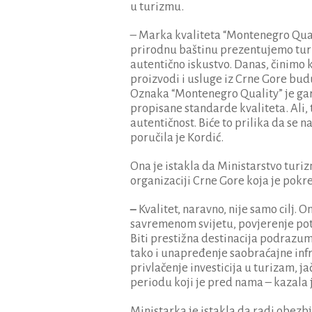
u turizmu.
– Marka kvaliteta “Montenegro Quali
prirodnu baštinu prezentujemo turis
autentično iskustvo. Danas, činimo ko
proizvodi i usluge iz Crne Gore bud
Oznaka “Montenegro Quality” je gar
propisane standarde kvaliteta. Ali, t
autentičnost. Biće to prilika da se 
poručila je Kordić.
Ona je istakla da Ministarstvo turi
organizaciji Crne Gore koja je pokre
–
Kvalitet, naravno, nije samo cilj.
savremenom svijetu, povjerenje potr
Biti prestižna destinacija podrazum
tako i unapređenje saobraćajne inf
privlačenje investicija u turizam, j
periodu koji je pred nama – kazala 
Ministarka je istakla da radi obezb