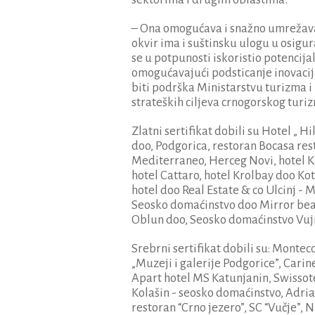
– Ona omogućava i snažno umrežavanj
okvir ima i suštinsku ulogu u osigu
se u potpunosti iskoristio potencij
omogućavajući podsticanje inovacija
biti podrška Ministarstvu turizma i
strateških ciljeva crnogorskog turi
Zlatni sertifikat dobili su Hotel „ 
doo, Podgorica, restoran Bocasa res
Mediterraneo, Herceg Novi, hotel Ka
hotel Cattaro, hotel Krolbay doo Kot
hotel doo Real Estate & co Ulcinj -
Seosko domaćinstvo doo Mirror beau
Oblun doo, Seosko domaćinstvo Vujić
Srebrni sertifikat dobili su: Monte
„Muzeji i galerije Podgorice”, Cari
Apart hotel MS Katunjanin, Swissote
Kolašin - seosko domaćinstvo, Adria
restoran “Crno jezero”, SC “Vučje”, N