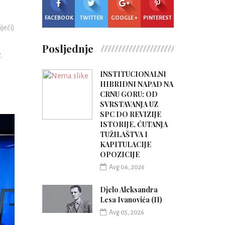
FACEBOOK
TWITTER
GOOGLE +
PINTEREST
iječi)
Posljednje
z
INSTITUCIONALNI
HIBRIDNI NAPAD NA
CRNU GORU: OD
SVRSTAVANJA UZ
SPC DO REVIZIJE
ISTORIJE, ĆUTANJA
TUŽILAŠTVA I
KAPITULACIJE
OPOZICIJE
Avg 06, 2026
Djelo Aleksandra
Lesa Ivanovića (II)
Avg 05, 2026