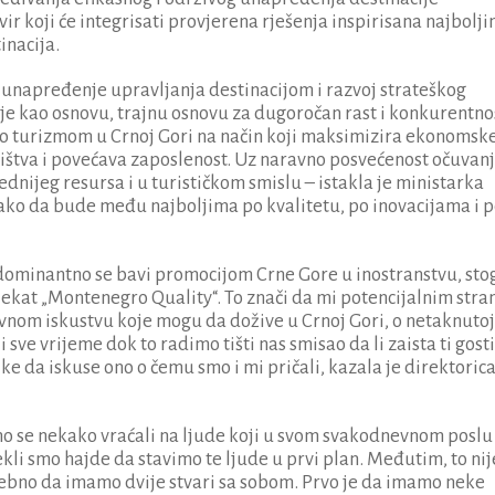
r koji će integrisati provjerena rješenja inspirisana najbolj
inacija.
za unapređenje upravljanja destinacijom i razvoj strateškog
je kao osnovu, trajnu osnovu za dugoročan rast i konkurentno
amo turizmom u Crnoj Gori na način koji maksimizira ekonomsk
ništva i povećava zaposlenost. Uz naravno posvećenost očuvan
ednijeg resursa i u turističkom smislu – istakla je ministarka
ako da bude među najboljima po kvalitetu, po inovacijama i 
 dominantno se bavi promocijom Crne Gore u inostranstvu, sto
jekat „Montenegro Quality“. To znači da mi potencijalnim stra
vnom iskustvu koje mogu da dožive u Crnoj Gori, o netaknutoj
sve vrijeme dok to radimo tišti nas smisao da li zaista ti gosti
ike da iskuse ono o čemu smo i mi pričali, kazala je direktoric
mo se nekako vraćali na ljude koji u svom svakodnevnom poslu
ekli smo hajde da stavimo te ljude u prvi plan. Međutim, to nij
trebno da imamo dvije stvari sa sobom. Prvo je da imamo neke