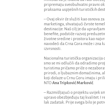
pripremaju sveobuhvatni pravni okvi
praksama uspješnih turističkih dest
– Ovaj okvir će služiti kao osnova 
marketinga, shvatajući čvrste temel
destinacije. Naš cilj je da upravlj
benefite, podstiče razvoj preduzet
životne sredine i prostora kao najvr
navodeći da Crna Gora može i zna k
izvrsnosti.
Nacionalna turistička organizacija
smo se mi odlučili da odradimo pro
turistima pričamo priče o nezabora
prirodi, o ljubaznim domaćinima, ali 
koji dolaze u Crnu Goru imaju i pril
NTO
Ana Tripković Marković
.
– Razmišljajući o projektu uvijek s
upravo obezbjeđuju taj kvalitet. I r
lak zadatak. Prije svega bilo je po