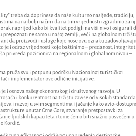
ty” treba da doprinese da naše kulturno nasljeđe, tradiciju,
tima na najbolji način i da na tim vrijednosti izgradimo za nj
rak naprijed kako bi kvalitet podigli na viši nivo i osigurali 
u prepoznati ne samo u našoj zemlji, već i na globalnom tržišt
ant da proizvodi i usluge koje nose ovu oznaku zadovoljavaj
o je i odraz vrijednosti koje baštinimo – predanost, integritet 
naša privreda pozicionira na regionalnom i globalnom nivou –
zma pruža svu i potpunu podršku Nacionalnoj turističkoj
tač i implementator ove odlične inicijative.
 On je i osnova našeg ekonomskog i društvenog razvoja. U
ošača i konkurentnost na tržištu zavise od visokih standarda
ijeva i razvoj u svim segmentima i jačanje kako avio-dostupno
rastrukture unutar Crne Gore, stvaranje pretpostavki za
ačanje ljudskih kapaciteta i tome ćemo biti snažno posvećeni u
je Kordić.
jeđivanja efikasnog i održivog unapređenja destinacije