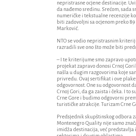
nepristrasne ocjene destinacije. Uvi
da nađemo sredinu. Srećom, sada smo
numeričke i tekstualne recenzije ko
biti zadovoljni sa ocjenom preko 89 
Marković.
NTO se vodio nepristrasnim kriterij
razradili sve ono što može biti pre
– I te kriterijume smo zapravo upotri
projekat zapravo donosi Crnoj Gori?
našla u dugim razgovorima koje sam 
privredu. Ovaj sertifikat i ove plak
odgovornost. One su odgovornost da 
Crnoj Gori, da ga zaista i čeka. I t
Crne Gore i budimo odgovorni prema
turističke atrakcije. Turizam Crne G
Predsjednik skupštinskog odbora z
Montenegro Quality nije samo znača
imidža destinacija, već predstavlja
sektorima i drugim oblastima.