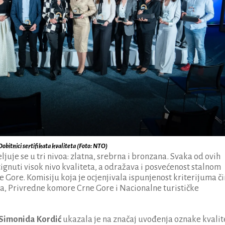
Dobitnici sertifikata kvaliteta (Foto: NTO)
uje se u tri nivoa: zlatna, srebrna i bronzana. Svaka od ovih
gnuti visok nivo kvaliteta, a odražava i posvećenost stalnom
Gore. Komisiju koja je ocjenjivala ispunjenost kriterijuma či
ma, Privredne komore Crne Gore i Nacionalne turističke
Simonida Kordić
ukazala je na značaj uvođenja oznake kvalit