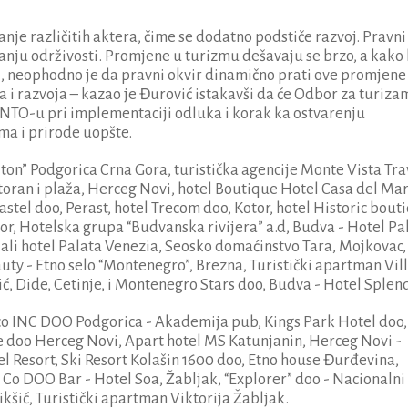
e različitih aktera, čime se dodatno podstiče razvoj. Pravni
ranju održivosti. Promjene u turizmu dešavaju se brzo, a kako 
al, neophodno je da pravni okvir dinamično prati ove promjene
 i razvoja – kazao je Đurović istakavši da će Odbor za turiza
 NTO-u pri implementaciji odluka i korak ka ostvarenju
zma i prirode uopšte.
Hilton” Podgorica Crna Gora, turistička agencije Monte Vista Tra
toran i plaža, Herceg Novi, hotel Boutique Hotel Casa del Ma
stel doo, Perast, hotel Trecom doo, Kotor, hotel Historic bout
or, Hotelska grupa “Budvanska rivijera” a.d, Budva - Hotel Pa
 Mali hotel Palata Venezia, Seosko domaćinstvo Tara, Mojkovac,
ty - Etno selo “Montenegro”, Brezna, Turistički apartman Vil
, Dide, Cetinje, i Montenegro Stars doo, Budva - Hotel Splen
cco INC DOO Podgorica - Akademija pub, Kings Park Hotel doo,
ne doo Herceg Novi, Apart hotel MS Katunjanin, Herceg Novi -
l Resort, Ski Resort Kolašin 1600 doo, Etno house Đurđevina,
 Co DOO Bar - Hotel Soa, Žabljak, “Explorer” doo - Nacionalni
ikšić, Turistički apartman Viktorija Žabljak.