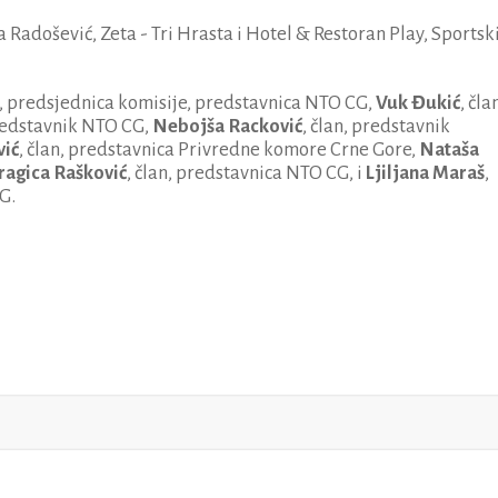
a Radošević, Zeta - Tri Hrasta i Hotel & Restoran Play, Sportsk
, predsjednica komisije, predstavnica NTO CG,
Vuk Đukić
, član
redstavnik NTO CG,
Nebojša Racković
, član, predstavnik
vić
, član, predstavnica Privredne komore Crne Gore,
Nataša
ragica Rašković
, član, predstavnica NTO CG, i
Ljiljana Maraš
,
G.