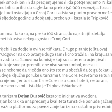
jek smo skloni ili da precjenjujemo ili da potcjenjujemo. Nik
 bili u prilici da sagledamo preko 150.000 recenzija. To su i
je ljudi ostavljaju u Crnoj Gori i zaista sa punim pravom mož
i sljedeće godine u dobijanju preko 90 – kazala je Tripković
umima. Tako su, na preko 100 strana, do najsitnijih detalja
dmet iskustva nekoga gosta u Crnoj Gori.
jebili za dodjelu ovih sertifikata. Drugo pitanje je šta ovaj
 Odgovor na ovo pitanje dugo sam i lično tražila i na kraju sa
vodila sa članovima komisije koji su na terenu ocjenjivali
ete koje smo pripremili, one nisu samo simbol, one su i
se nekome da riječ da ono što ste mu obećali da će ga čekati 
o su dvije ključne poruke u turizmu Crne Gore. Posvetimo se tur
 njemu. Jer turizam Crne Gore nisu samo hoteli, restorani,
ore smo svi mi – istakla je Tripković Marković.
a turizam
Dejan Đurović
kazao je inicijativa uvođena
jan korak ka unapređenju kvaliteta turističke ponude, jačan
 i važnu platformu za povezivanje turizma s ostalim privredni