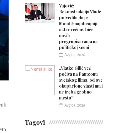
Vujović:
Rekonstrukcija Vlade
potvrdila da je
Mandić najuticajniji
akter većine, biće
novih
pregrupisavanja na
političkoj sceni
Avg 05, 2026
„Vlatko Gilić već
počiva na Panteonu
svetskog filma, od ove
okupacione vlasti mu i
ne treba grobno
mesto“
nili
Avg 05, 2026
Tagovi
eta