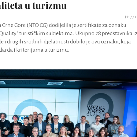
liteta u turizmu
(
1177
r
 Crne Gore (NTO CG) dodijelila je sertifikate za oznaku
uality” turističkim subjektima. Ukupno 28 predstavnika i
ede i drugih srodnih djelatnosti dobilo je ovu oznaku, koja
darda i kriterijuma u turizmu.