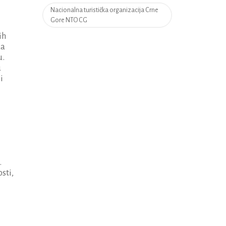
Nacionalna turistička organizacija Crne
Gore NTO CG
ih
da
u.
u
i
.
sti,