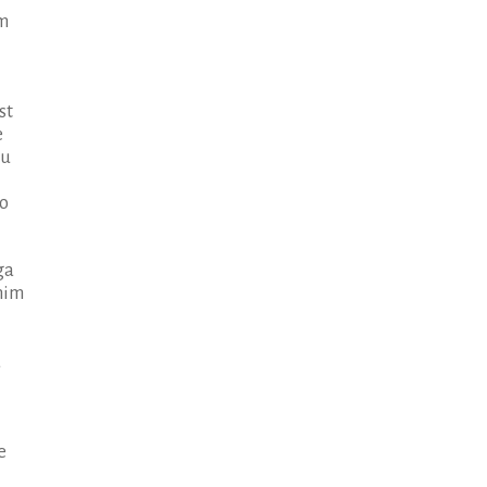
im
st
e
ju
po
ga
nim
a
e