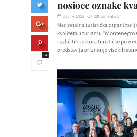
nosioce oznake kva
Dec 19, 2024
128 Komentara
Nacionalna turistička organizacija
kvaliteta u turizmu “Montenegro Q
različitih sektora turističke privr
predstavlja priznanje visokih stan
128