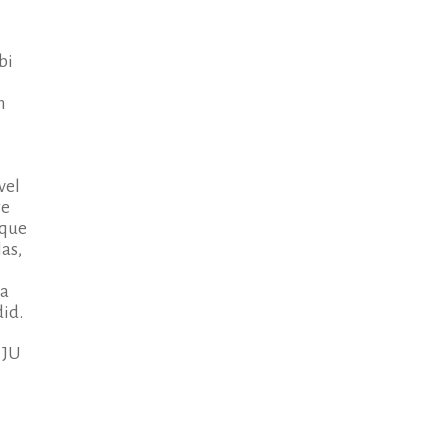
bi
m
vel
re
ique
las,
la
did.
 JU