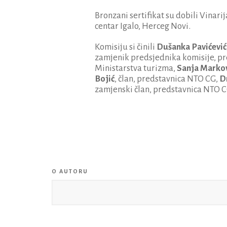
Bronzani sertifikat su dobili Vinarij
centar Igalo, Herceg Novi.
Komisiju si činili
Dušanka Pavićević
zamjenik predsjednika komisije, p
Ministarstva turizma,
Sanja Marko
Bojić
, član, predstavnica NTO CG,
D
zamjenski član, predstavnica NTO C
O AUTORU