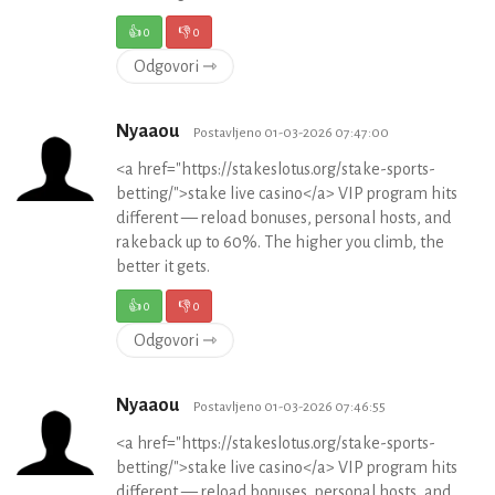
👍
0
👎
0
Odgovori ⇾
Nyaaou
Postavljeno 01-03-2026 07:47:00
<a href="https://stakeslotus.org/stake-sports-
betting/">stake live casino</a> VIP program hits
different — reload bonuses, personal hosts, and
rakeback up to 60%. The higher you climb, the
better it gets.
👍
0
👎
0
Odgovori ⇾
Nyaaou
Postavljeno 01-03-2026 07:46:55
<a href="https://stakeslotus.org/stake-sports-
betting/">stake live casino</a> VIP program hits
different — reload bonuses, personal hosts, and