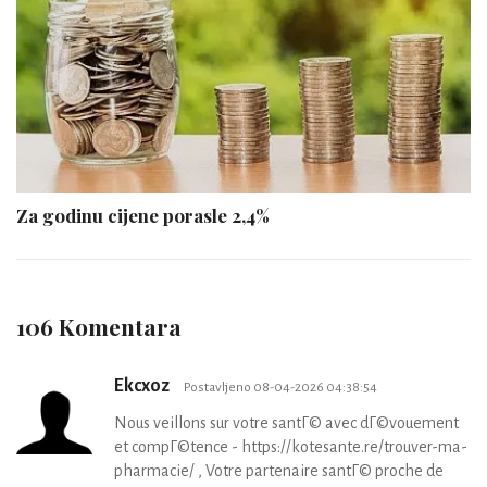
Za godinu cijene porasle 2,4%
106 Komentara
Ekcxoz
Postavljeno 08-04-2026 04:38:54
Nous veillons sur votre santГ© avec dГ©vouement
et compГ©tence - https://kotesante.re/trouver-ma-
pharmacie/ , Votre partenaire santГ© proche de