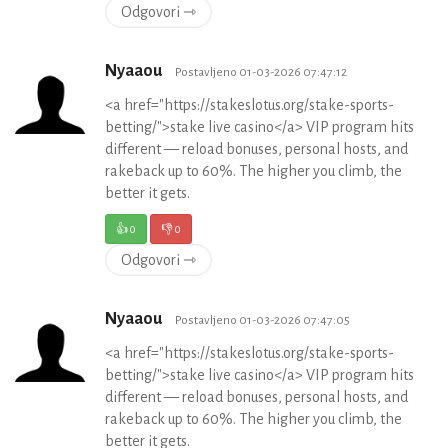
Odgovori ⇾
Nyaaou
Postavljeno 01-03-2026 07:47:12
<a href="https://stakeslotus.org/stake-sports-
betting/">stake live casino</a> VIP program hits
different — reload bonuses, personal hosts, and
rakeback up to 60%. The higher you climb, the
better it gets.
👍
0
👎
0
Odgovori ⇾
Nyaaou
Postavljeno 01-03-2026 07:47:05
<a href="https://stakeslotus.org/stake-sports-
betting/">stake live casino</a> VIP program hits
different — reload bonuses, personal hosts, and
rakeback up to 60%. The higher you climb, the
better it gets.