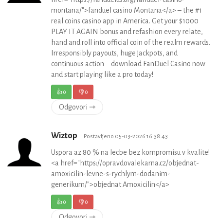
montana/">fanduel casino Montana</a> – the #1
real coins casino app in America. Get your $1000
PLAY IT AGAIN bonus and refashion every relate,
hand and roll into official coin of the realm rewards.
Irresponsibly payouts, huge jackpots, and
continuous action – download FanDuel Casino now
and start playing like a pro today!
👍
0
👎
0
Odgovori ⇾
Wiztop
Postavljeno 05-03-2026 16:38:43
Uspora az 80 % na lecbe bez kompromisu v kvalite!
<a href="https://opravdovalekarna.cz/objednat-
amoxicilin-levne-s-rychlym-dodanim-
generikum/">objednat Amoxicilin</a>
👍
0
👎
0
Odgovori ⇾