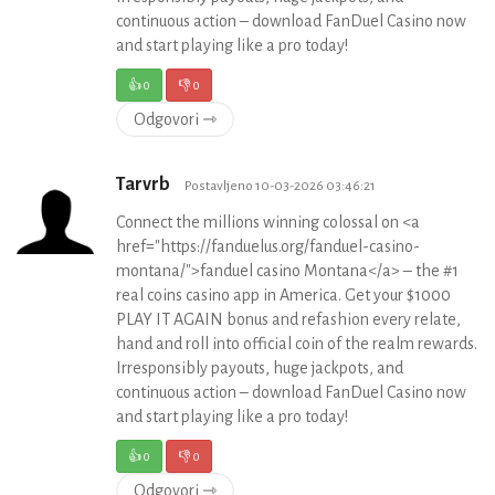
continuous action – download FanDuel Casino now
and start playing like a pro today!
👍
0
👎
0
Odgovori ⇾
Tarvrb
Postavljeno 10-03-2026 03:46:21
Connect the millions winning colossal on <a
href="https://fanduelus.org/fanduel-casino-
montana/">fanduel casino Montana</a> – the #1
real coins casino app in America. Get your $1000
PLAY IT AGAIN bonus and refashion every relate,
hand and roll into official coin of the realm rewards.
Irresponsibly payouts, huge jackpots, and
continuous action – download FanDuel Casino now
and start playing like a pro today!
👍
0
👎
0
Odgovori ⇾