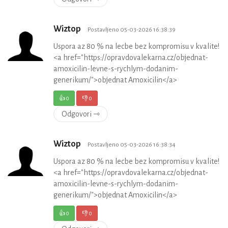
Wiztop
Postavljeno 05-03-2026 16:38:39
Uspora az 80 % na lecbe bez kompromisu v kvalite!
<a href="https://opravdovalekarna.cz/objednat-
amoxicilin-levne-s-rychlym-dodanim-
generikum/">objednat Amoxicilin</a>
👍
0
👎
0
Odgovori ⇾
Wiztop
Postavljeno 05-03-2026 16:38:34
Uspora az 80 % na lecbe bez kompromisu v kvalite!
<a href="https://opravdovalekarna.cz/objednat-
amoxicilin-levne-s-rychlym-dodanim-
generikum/">objednat Amoxicilin</a>
👍
0
👎
0