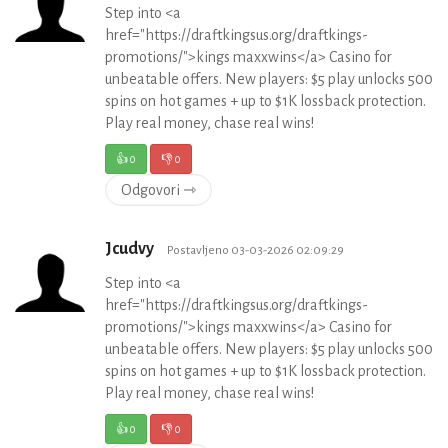
Step into <a
href="https://draftkingsus.org/draftkings-
promotions/">kings maxxwins</a> Casino for
unbeatable offers. New players: $5 play unlocks 500
spins on hot games + up to $1K lossback protection.
Play real money, chase real wins!
👍
0
👎
0
Odgovori ⇾
Jcudvy
Postavljeno 03-03-2026 02:09:29
Step into <a
href="https://draftkingsus.org/draftkings-
promotions/">kings maxxwins</a> Casino for
unbeatable offers. New players: $5 play unlocks 500
spins on hot games + up to $1K lossback protection.
Play real money, chase real wins!
👍
0
👎
0