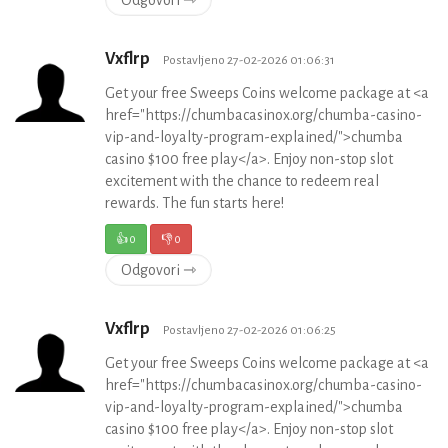
Odgovori ⇾
Vxflrp
Postavljeno 27-02-2026 01:06:31
Get your free Sweeps Coins welcome package at <a
href="https://chumbacasinox.org/chumba-casino-
vip-and-loyalty-program-explained/">chumba
casino $100 free play</a>. Enjoy non-stop slot
excitement with the chance to redeem real
rewards. The fun starts here!
👍
0
👎
0
Odgovori ⇾
Vxflrp
Postavljeno 27-02-2026 01:06:25
Get your free Sweeps Coins welcome package at <a
href="https://chumbacasinox.org/chumba-casino-
vip-and-loyalty-program-explained/">chumba
casino $100 free play</a>. Enjoy non-stop slot