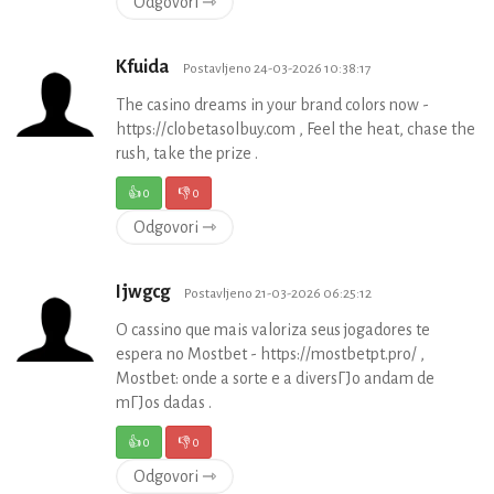
Odgovori ⇾
Kfuida
Postavljeno 24-03-2026 10:38:17
The casino dreams in your brand colors now -
https://clobetasolbuy.com , Feel the heat, chase the
rush, take the prize .
👍
0
👎
0
Odgovori ⇾
Ijwgcg
Postavljeno 21-03-2026 06:25:12
O cassino que mais valoriza seus jogadores te
espera no Mostbet - https://mostbetpt.pro/ ,
Mostbet: onde a sorte e a diversГЈo andam de
mГЈos dadas .
👍
0
👎
0
Odgovori ⇾