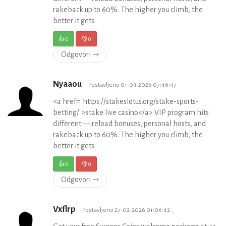
rakeback up to 60%. The higher you climb, the
better it gets.
👍
0
👎
0
Odgovori ⇾
Nyaaou
Postavljeno 01-03-2026 07:46:47
<a href="https://stakeslotus.org/stake-sports-
betting/">stake live casino</a> VIP program hits
different — reload bonuses, personal hosts, and
rakeback up to 60%. The higher you climb, the
better it gets.
👍
0
👎
0
Odgovori ⇾
Vxflrp
Postavljeno 27-02-2026 01:06:42