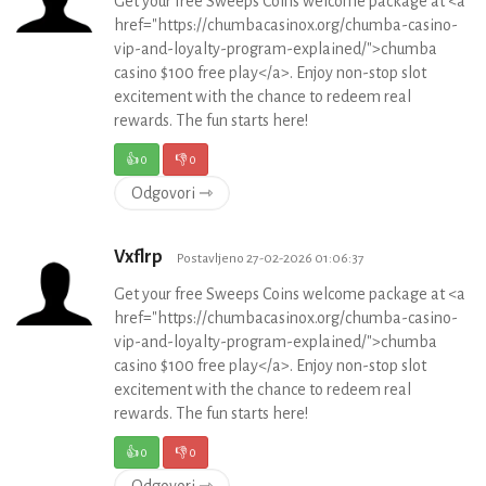
Get your free Sweeps Coins welcome package at <a
href="https://chumbacasinox.org/chumba-casino-
vip-and-loyalty-program-explained/">chumba
casino $100 free play</a>. Enjoy non-stop slot
excitement with the chance to redeem real
rewards. The fun starts here!
👍
0
👎
0
Odgovori ⇾
Vxflrp
Postavljeno 27-02-2026 01:06:37
Get your free Sweeps Coins welcome package at <a
href="https://chumbacasinox.org/chumba-casino-
vip-and-loyalty-program-explained/">chumba
casino $100 free play</a>. Enjoy non-stop slot
excitement with the chance to redeem real
rewards. The fun starts here!
👍
0
👎
0