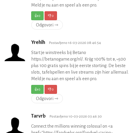
Meld je nu aan en speel als een pro.
👍
0
👎
0
Odgovori ⇾
Yrehlh
Postavljeno 16-03-2026 08:46:54
Start je winstreeks bij Betano
https://betanogame.org/nl/. Krijg 100% tot в‚¬500
plus 100 gratis spins bij je eerste storting. De beste
slots, tafelspellen en live streams zijn hier allemaal.
Meld je nu aan en speel als een pro.
👍
0
👎
0
Odgovori ⇾
Tarvrb
Postavljeno 10-03-2026 03:46:30
Connect the millions winning colossal on <a
href="https://fanduelus.org/fanduel-casino-