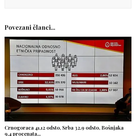
Povezani članci...
Crnogoraca 41,12 odsto, Srba 32,9 odsto, Bošnjaka
9,4 procenata...