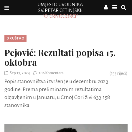
UMJESTO UVODNIKA
SV. PETAR CETINJSKI:
"O, CRNOGORCI"
DRUŠTVO
Pejović: Rezultati popisa 15.
oktobra
Sep 17, 2024
106 Komentara
(
153
riječi)
Popis stanovništva izvršen je u decembru 2023.
godine. Prema preliminarnim rezultatima
objavljenim u januaru, u Crnoj Gori živi 633.158
stanovnika