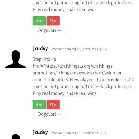
spins on hot games + up to $1K lossback protection.
Play real money, chase real wins!
👍
0
👎
0
Odgovori ⇾
Jcudvy
Postavljeno 03-03-2026 02:09:44
Step into <a
href="https://draftkingsus.org/draftkings-
promotions/">kings maxxwins</a> Casino for
unbeatable offers. New players: $5 play unlocks 500
spins on hot games + up to $1K lossback protection.
Play real money, chase real wins!
👍
0
👎
0
Odgovori ⇾
Jcudvy
Postavljeno 03-03-2026 02:09:37