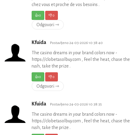
chez vous et proche de vos besoins .
👍
0
👎
0
Odgovori ⇾
Kfuida
Postavljeno 24-03-2026 10:38:40
The casino dreams in your brand colors now -
https://clobetasolbuy.com , Feel the heat, chase the
rush, take the prize .
👍
0
👎
0
Odgovori ⇾
Kfuida
Postavljeno 24-03-2026 10:38:35
The casino dreams in your brand colors now -
https://clobetasolbuy.com , Feel the heat, chase the
rush, take the prize .