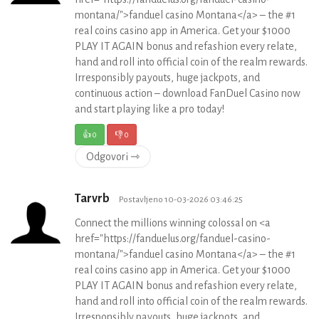
montana/">fanduel casino Montana</a> – the #1
real coins casino app in America. Get your $1000
PLAY IT AGAIN bonus and refashion every relate,
hand and roll into official coin of the realm rewards.
Irresponsibly payouts, huge jackpots, and
continuous action – download FanDuel Casino now
and start playing like a pro today!
👍
0
👎
0
Odgovori ⇾
Tarvrb
Postavljeno 10-03-2026 03:46:25
Connect the millions winning colossal on <a
href="https://fanduelus.org/fanduel-casino-
montana/">fanduel casino Montana</a> – the #1
real coins casino app in America. Get your $1000
PLAY IT AGAIN bonus and refashion every relate,
hand and roll into official coin of the realm rewards.
Irresponsibly payouts, huge jackpots, and