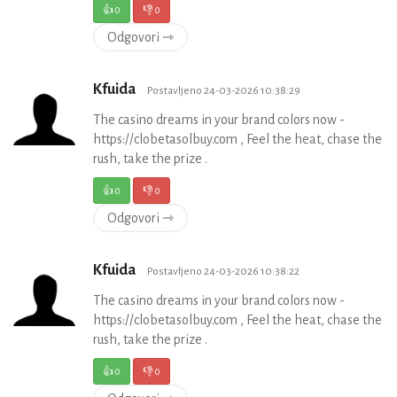
👍
0
👎
0
Odgovori ⇾
Kfuida
Postavljeno 24-03-2026 10:38:29
The casino dreams in your brand colors now -
https://clobetasolbuy.com , Feel the heat, chase the
rush, take the prize .
👍
0
👎
0
Odgovori ⇾
Kfuida
Postavljeno 24-03-2026 10:38:22
The casino dreams in your brand colors now -
https://clobetasolbuy.com , Feel the heat, chase the
rush, take the prize .
👍
0
👎
0