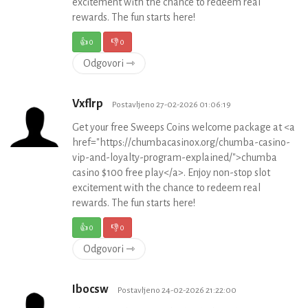
excitement with the chance to redeem real
rewards. The fun starts here!
👍
0
👎
0
Odgovori ⇾
Vxflrp
Postavljeno 27-02-2026 01:06:19
Get your free Sweeps Coins welcome package at <a
href="https://chumbacasinox.org/chumba-casino-
vip-and-loyalty-program-explained/">chumba
casino $100 free play</a>. Enjoy non-stop slot
excitement with the chance to redeem real
rewards. The fun starts here!
👍
0
👎
0
Odgovori ⇾
Ibocsw
Postavljeno 24-02-2026 21:22:00