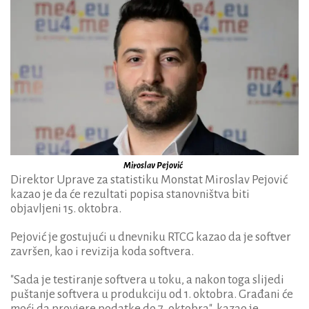
Miroslav Pejović
Direktor Uprave za statistiku Monstat Miroslav Pejović
kazao je da će rezultati popisa stanovništva biti
objavljeni 15. oktobra.
Pejović je gostujući u dnevniku RTCG kazao da je softver
završen, kao i revizija koda softvera.
"Sada je testiranje softvera u toku, a nakon toga slijedi
puštanje softvera u produkciju od 1. oktobra. Građani će
moći da provjere podatke do 7. oktobra", kazao je