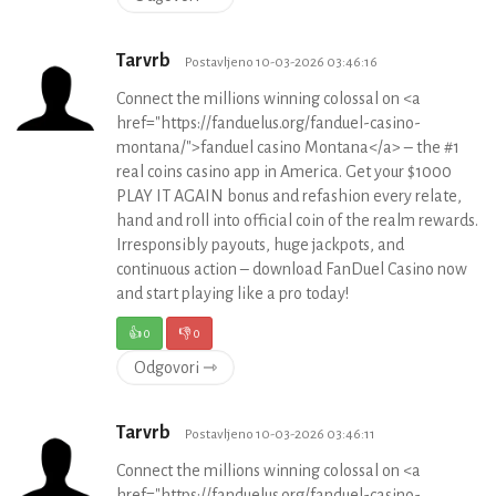
Tarvrb
Postavljeno 10-03-2026 03:46:16
Connect the millions winning colossal on <a
href="https://fanduelus.org/fanduel-casino-
montana/">fanduel casino Montana</a> – the #1
real coins casino app in America. Get your $1000
PLAY IT AGAIN bonus and refashion every relate,
hand and roll into official coin of the realm rewards.
Irresponsibly payouts, huge jackpots, and
continuous action – download FanDuel Casino now
and start playing like a pro today!
👍
0
👎
0
Odgovori ⇾
Tarvrb
Postavljeno 10-03-2026 03:46:11
Connect the millions winning colossal on <a
href="https://fanduelus.org/fanduel-casino-