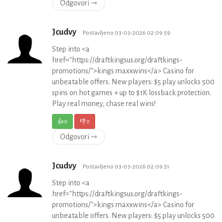
Odgovori ⇾
Jcudvy
Postavljeno 03-03-2026 02:09:59
Step into <a
href="https://draftkingsus.org/draftkings-
promotions/">kings maxxwins</a> Casino for
unbeatable offers. New players: $5 play unlocks 500
spins on hot games + up to $1K lossback protection.
Play real money, chase real wins!
👍
0
👎
0
Odgovori ⇾
Jcudvy
Postavljeno 03-03-2026 02:09:51
Step into <a
href="https://draftkingsus.org/draftkings-
promotions/">kings maxxwins</a> Casino for
unbeatable offers. New players: $5 play unlocks 500