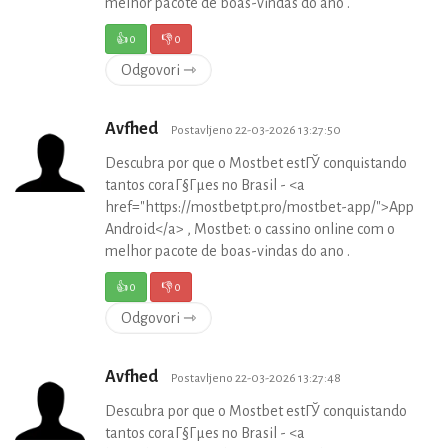
melhor pacote de boas-vindas do ano .
👍
0
👎
0
Odgovori ⇾
Avfhed
Postavljeno 22-03-2026 13:27:50
Descubra por que o Mostbet estГЎ conquistando
tantos coraГ§Гµes no Brasil - <a
href="https://mostbetpt.pro/mostbet-app/">App
Android</a> , Mostbet: o cassino online com o
melhor pacote de boas-vindas do ano .
👍
0
👎
0
Odgovori ⇾
Avfhed
Postavljeno 22-03-2026 13:27:48
Descubra por que o Mostbet estГЎ conquistando
tantos coraГ§Гµes no Brasil - <a