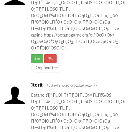
ПЂПЃП‰П„О±ОёО»О·П„ПЋОЅ. О›О¬ОІОµ П„Ої
ОјПЂПЊОЅОїП…П‚
ОєО±О»П‰ПѓОїПЃОЇПѓОјО±П„ОїП‚ в‚¬500
ПѓО®ОјОµПЃО± ОєО±О№ ПЂО±ОЇОѕОµ
ПЊПЂП‰П‚ ПЂОїП„О­ О¬О»О»ОїП„Оµ. Live
casino https://betanogame.org/el/ ОєО±О№
О±ОёО»О®ОјО±П„О± ПѓОµ П„О­О»ОµО№О±
О±ПЃОјОїОЅОЇО±.
👍
0
👎
0
Odgovori ⇾
Jtorit
Postavljeno 20-03-2026 19:24:44
Betano вЂ“ П„Ої ПѓПЂОЇП„О№ П„П‰ОЅ
ПЂПЃП‰П„О±ОёО»О·П„ПЋОЅ. О›О¬ОІОµ П„Ої
ОјПЂПЊОЅОїП…П‚
ОєО±О»П‰ПѓОїПЃОЇПѓОјО±П„ОїП‚ в‚¬500
ПѓО®ОјОµПЃО± ОєО±О№ ПЂО±ОЇОѕОµ
ПЊПЂП‰П‚ ПЂОїП„О­ О¬О»О»ОїП„Оµ. Live