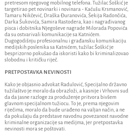
pretresom njegovog mobilnog telefona. Tužilac Šoškić je
targetirao pet novinarki i novinara - Kaćušu Krsmanović,
Tamaru Nikčević, Draška Đuranovića, Šekija Radončića,
Darka Šukovića, Samira Rastodera, kao i nagrađivanog
pisca i dobitnika Njegoševe nagrade Milorada Popovića
da su ostvarivali komunikacije sa Katnićem.
Dugogodišnju profesionalnu i građansku komunikaciju
medijskih poslenika sa Katnićem, tužilac Šoškić je
besprizorno pokušao da iskoristi kako bi kriminalizovao
slobodnu i kritičku riječ.
PRETPOSTAVKA NEVINOSTI
Kako je objasnio advokat Radulović, Specijalno državno
tužilaštvo je moralo da obrazloži, a kasnije i Vrhovni sud
da da jasne razloge za produženje pritvora bivšem
glavnom specijalnom tužiocu. To je, prema njegovim
riječima, moralo da bude urađeno na valjan način, a ne
da pokušaju da predstave navodnu povezanost navodne
kriminalne organizacije sa medijma, jer pretpostavka
nevinosti mora se poštovati.