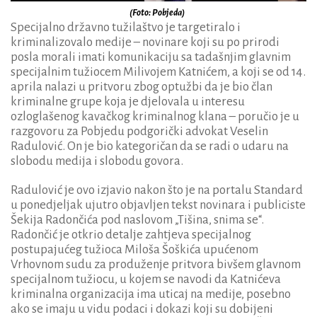
(Foto: Pobjeda)
Specijalno državno tužilaštvo je targetiralo i
kriminalizovalo medije – novinare koji su po prirodi
posla morali imati komunikaciju sa tadašnjim glavnim
specijalnim tužiocem Milivojem Katnićem, a koji se od 14.
aprila nalazi u pritvoru zbog optužbi da je bio član
kriminalne grupe koja je djelovala u interesu
ozloglašenog kavačkog kriminalnog klana – poručio je u
razgovoru za Pobjedu podgorički advokat Veselin
Radulović. On je bio kategoričan da se radi o udaru na
slobodu medija i slobodu govora.
Radulović je ovo izjavio nakon što je na portalu Standard
u ponedjeljak ujutro objavljen tekst novinara i publiciste
Šekija Radončića pod naslovom „Tišina, snima se“.
Radončić je otkrio detalje zahtjeva specijalnog
postupajućeg tužioca Miloša Šoškića upućenom
Vrhovnom sudu za produženje pritvora bivšem glavnom
specijalnom tužiocu, u kojem se navodi da Katnićeva
kriminalna organizacija ima uticaj na medije, posebno
ako se imaju u vidu podaci i dokazi koji su dobijeni