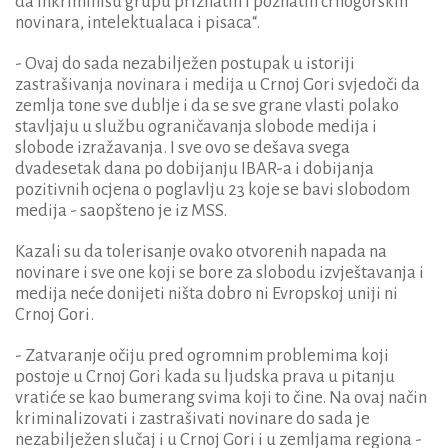
da inkriminišu grupu priznatih i poznatih crnogorskih
novinara, intelektualaca i pisaca“.
- Ovaj do sada nezabilježen postupak u istoriji
zastrašivanja novinara i medija u Crnoj Gori svjedoči da
zemlja tone sve dublje i da se sve grane vlasti polako
stavljaju u službu ograničavanja slobode medija i
slobode izražavanja. I sve ovo se dešava svega
dvadesetak dana po dobijanju IBAR-a i dobijanja
pozitivnih ocjena o poglavlju 23 koje se bavi slobodom
medija - saopšteno je iz MSS.
Kazali su da tolerisanje ovako otvorenih napada na
novinare i sve one koji se bore za slobodu izvještavanja i
medija neće donijeti ništa dobro ni Evropskoj uniji ni
Crnoj Gori.
- Zatvaranje očiju pred ogromnim problemima koji
postoje u Crnoj Gori kada su ljudska prava u pitanju
vratiće se kao bumerang svima koji to čine. Na ovaj način
kriminalizovati i zastrašivati novinare do sada je
nezabilježen slučaj i u Crnoj Gori i u zemljama regiona -