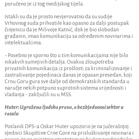
poručeno je iz tog medijskog tijela.
Istakli su da je prosto nevjerovatno da su sudije
Vrhovnog suda prihvatile kao opasno za dalji postupak
činjenicu da je Milivoje Katnić, dok je bio slobodan
građanin, imao komunikaciju sa određenim novinarima i
intelektualcima.
- Posebno je sporno što u tim komunikacijama nije bilo
nikakvih sumnjivih detalja. Ovakva zloupotreba
privatnih komunikacija iz prošlosti za kriminalizovanje i
zastrašivanje pojedinaca danas je opasan presedan, koji
Crnu Goru gura sve dalje od demokratskih standarda u
naručje nekih potpuno suprotnih sistema vrijednosti i
vladanja - zaključili su u MSS.
Huter: Ugrožena ljudska prava, a bezbjednosni sektor u
rasulu
Poslanik DPS-a Oskar Huter upozorio je na jučerašnjoj
sjednici Skupštine Crne Gore na prisluškivanje novinara i