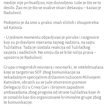
medije nije prihvatljivo, nije dozvoljeno. Loše je što se to
desilo. Žao mi je što se ovakve stvari dešavaju – kazao je
Radulović.
Podsjetio je da smo u praksi imali sličnih i zloupotreba
od Katnića.
- U jednom momentu objavljivao je poruke i razgovore
koji su pribavljeni mjerama tajnog nadzora, na sajtu
Tužilaštva. Tada je izostala reakcija od Tužilačkog
savjeta i nadležnih. Ne smiju da se krše ničija prava –
upozorio je Radulović.
Grupa crnogorskih novinara i novinarki, te intelektualaca
koje je targetirao SDT zbog komunikacije sa
nekadašnjim specijalnim državnim tužiocem Milivojem
Katnićem, obratili su se juče otvorenim pismom
Delegaciji EU u Crnoj Gori i brojnim zapadnim
ambasadama zbog progona od strane tužilaštva koje ih
je označilo kao dio organizovane kriminalne grupe zbog
te komunikacije.