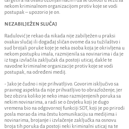
targetira na ovako ozbiljan način i da se dovodi u vezu sa
nekom kriminalnom organizacijom protiv koje se vodi
postupak – upozorio je on.
NEZABILJEŽEN SLUČAJ
Radulović je rekao da nikada nije zabilježen u praksi
ovakav slučaj ili događaj sličan ovome da su tužilaštvo i
sud brojali poruke koje je neka osoba koja je okrivljena u
nekom postupku imala, razmijenila sa novinarima i da je
iz toga izvlačila zaključak da postoji uticaj, dakle te
navodne kriminalne organizacije protiv koje se vodi
postupak, na određeni medij.
- Jako je čudno i nije prihvatljivo. Govorim isključivo sa
pravnog aspekta da nije prihvatljivo to obrazloženje, jer
bez obzira koliko je neko imao razmijenjenih poruka sa
nekim novinarima, a radi se o čovjeku koji je dugo
vremena bio na odgovornoj funkciji SDT, koji je po prirodi
posla morao da ima čestu komunikaciju sa medijima i
novinarima, brojanje i izvlačenje zaključka na osnovu
broja tih poruka da postoji neki kriminalni uticaj na te