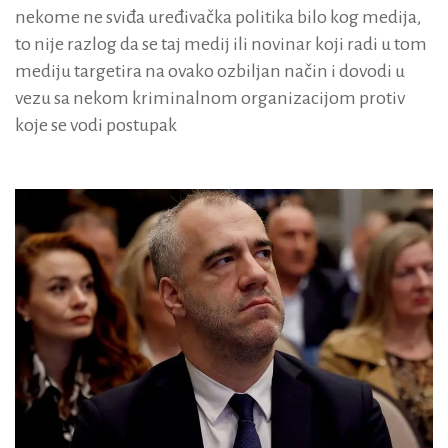
nekome ne sviđa uređivačka politika bilo kog medija,
to nije razlog da se taj medij ili novinar koji radi u tom
mediju targetira na ovako ozbiljan način i dovodi u
vezu sa nekom kriminalnom organizacijom protiv
koje se vodi postupak