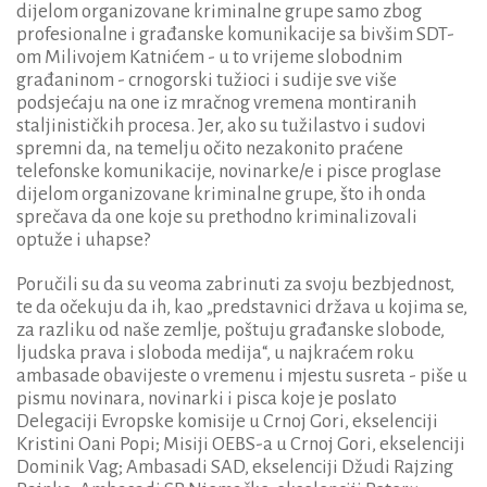
dijelom organizovane kriminalne grupe samo zbog
profesionalne i građanske komunikacije sa bivšim SDT-
om Milivojem Katnićem - u to vrijeme slobodnim
građaninom - crnogorski tužioci i sudije sve više
podsjećaju na one iz mračnog vremena montiranih
staljinističkih procesa. Jer, ako su tužilastvo i sudovi
spremni da, na temelju očito nezakonito praćene
telefonske komunikacije, novinarke/e i pisce proglase
dijelom organizovane kriminalne grupe, što ih onda
sprečava da one koje su prethodno kriminalizovali
optuže i uhapse?
Poručili su da su veoma zabrinuti za svoju bezbjednost,
te da očekuju da ih, kao „predstavnici država u kojima se,
za razliku od naše zemlje, poštuju građanske slobode,
ljudska prava i sloboda medija“, u najkraćem roku
ambasade obavijeste o vremenu i mjestu susreta - piše u
pismu novinara, novinarki i pisca koje je poslato
Delegaciji Evropske komisije u Crnoj Gori, ekselenciji
Kristini Oani Popi; Misiji OEBS-a u Crnoj Gori, ekselenciji
Dominik Vag; Ambasadi SAD, ekselenciji Džudi Rajzing