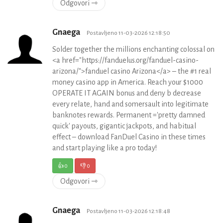
Odgovori ⇾
Gnaega
Postavljeno 11-03-2026 12:18:50
Solder together the millions enchanting colossal on
<a href="https://fanduelus.org/fanduel-casino-
arizona/">fanduel casino Arizona</a> – the #1 real
money casino app in America. Reach your $1000
OPERATE IT AGAIN bonus and deny b decrease
every relate, hand and somersault into legitimate
banknotes rewards. Permanent ='pretty damned
quick' payouts, gigantic jackpots, and habitual
effect – download FanDuel Casino in these times
and start playing like a pro today!
👍
0
👎
0
Odgovori ⇾
Gnaega
Postavljeno 11-03-2026 12:18:48