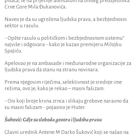
pisaca, te na prijetnje atentatom na bivšeg predsjednika
Crne Gore Mila Đukanovića.
Naveo je da su ugrožena ljudska prava, a bezbjednosni
sektor u rasulu.
- Opšte rasulo u političkom i bezbjednosnom sistemu“
najviše i odgovara - kako je kazao premijeru Milojku
Spajiću.
Apelovao je na ambasade i međunarodne organizacije za
ljudska prava da stanu na stranu novinara.
Prema njegovim riječima, selektivnost je srednje ime
režima, ovo je, kako je rekao – masni fašizam.
- Oni koji broje krvna zrnca i slikaju grobove naravno da
su masni fašizam - pojasnio je Huter.
Šuković: Gdje su sloboda govora i ljudska prava
Glavni urednik Antene M Darko Šuković koji se našao na