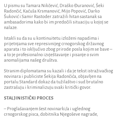
U pismu su Tamara Nikčević, Draško Đuranović, Šeki
Radončić, Kaćuša Krsmanović, Mijo Popović, Darko
Šuković i Samir Rastoder zatražili hitan sastanak sa
ambasadorima kako bi im predočili situaciju u kojoj se
nalaze.
Istakli su da su u kontinuitetu izloženi napadima i
prijetnjama sve represivnijeg crnogorskog državnog
aparata i to isključivo zbog prirode posla kojim se bave –
a to je profesionalno izvještavanje i pisanje o svim
anomalijama našeg društva.
Stranim diplomatama su kazali i da je tekst istraživačkog
novinara i publiciste Šekija Radončića, objavljen na
portalu Standard dokaz da tužilaštvo i sud brutalno
zastrašuju i kriminalizuju svaki kritički govor.
STALJINISTIČKI PROCES
– Proglašavanjem šest novinarki/a i uglednog
crnogorskog pisca, dobitnika Njegoševe nagrade,