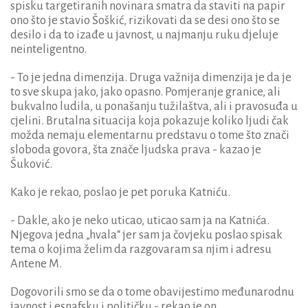
spisku targetiranih novinara smatra da staviti na papir
ono što je stavio Šoškić, rizikovati da se desi ono što se
desilo i da to izađe u javnost, u najmanju ruku djeluje
neinteligentno.
- To je jedna dimenzija. Druga važnija dimenzija je da je
to sve skupa jako, jako opasno. Pomjeranje granice, ali
bukvalno ludila, u ponašanju tužilaštva, ali i pravosuđa u
cjelini. Brutalna situacija koja pokazuje koliko ljudi čak
možda nemaju elementarnu predstavu o tome što znači
sloboda govora, šta znače ljudska prava - kazao je
Šuković.
Kako je rekao, poslao je pet poruka Katniću.
- Dakle, ako je neko uticao, uticao sam ja na Katnića.
Njegova jedna „hvala“ jer sam ja čovjeku poslao spisak
tema o kojima želim da razgovaram sa njim i adresu
Antene M.
Dogovorili smo se da o tome obavijestimo međunarodnu
javnost i esnafsku i političku - rekao je on.