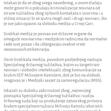
Istakao je da se zbog svega navedenog, u ovom slučaju
može govoriti o pokušaju kriminalizacije novinara od
strane tužilaštva zbog njihovih kontakata s izvorima i u
sličnoj situaciji bi se sjutra mogli naći i drugi novinari, što
je sve jako opasno za slobodu medija u Crnoj Gori.
Sindikat medija je pozvao sve državne organe da
omoguće novinarima i medijskim radnicima da normalno
rade svoj posao i da izbjegavaju ovakve vrste
neosnovanih etiketiranja.
Osim Sindikata medija, povodom posljednjeg nastupa
Specijalnog državnog tužilaštva, kojim su targetirani
novinari i slobodni intelektualci zbog komunikacije sa
bivšim SDT Milivojem Katnićem, dok je bio na slobodi,
reagovao je i Medijski savjet za samoregulaciju (MSS).
Iskazali su duboku zabrinutost zbog „najnovijeg
postupka Specijalnog državnog tužilaštva i sudija
Vrhovnog suda koji su produženje zatvorskog pritvora
bivšem specijalnom tužiocu Milivoju Katniću iskoristili