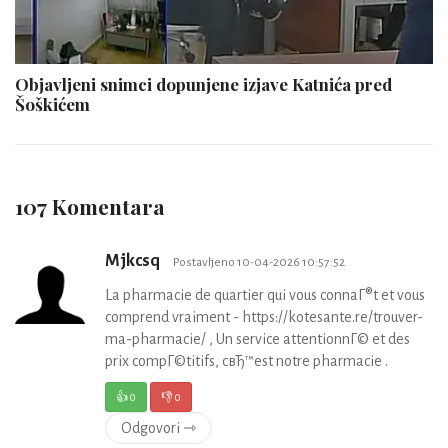
Objavljeni snimci dopunjene izjave Katnića pred
Šoškićem
107 Komentara
Mjkcsq
Postavljeno 10-04-2026 10:57:52
La pharmacie de quartier qui vous connaГ®t et vous
comprend vraiment - https://kotesante.re/trouver-
ma-pharmacie/ , Un service attentionnГ© et des
prix compГ©titifs, cвЂ™est notre pharmacie .
👍
0
👎
0
Odgovori ⇾