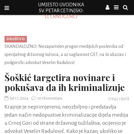
UMJESTO UVODNIKA
SV. PETAR CETINJSKI:
"O, CRNOGORCI"
DRUŠTVO
SKANDALOZNO: Nezapamćen progon medijskih poslenika od
specijalnog državnog tužioca, a uz saglasnost GST, na to ukazao i
podgorički advokat Veselin Radulović
Šoškić targetira novinare i
pokušava da ih kriminalizuje
Jul 17, 2024
107 Komentara
(
1942
riječi)
Krajnje je neprimjereno, neozbiljno i predstavlja
jedan način nedopustive kriminalizacije dijela medija
u Crnoj Gori od strane državnog tužilaštva, ocijenio je
advokat Veselin Radulović. Kako je kazao, ukoliko se