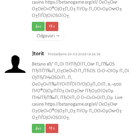
casino https://betanogame.org/el/ ОєО±О№
О±ОёО»О®ОјО±П„О± ПѓОµ П„О­О»ОµО№О±
О±ПЃОјОїОЅОЇО±.
👍
0
👎
0
Odgovori ⇾
Jtorit
Postavljeno 20-03-2026 19:24:39
Betano вЂ“ П„Ої ПѓПЂОЇП„О№ П„П‰ОЅ
ПЂПЃП‰П„О±ОёО»О·П„ПЋОЅ. О›О¬ОІОµ П„Ої
ОјПЂПЊОЅОїП…П‚
ОєО±О»П‰ПѓОїПЃОЇПѓОјО±П„ОїП‚ в‚¬500
ПѓО®ОјОµПЃО± ОєО±О№ ПЂО±ОЇОѕОµ
ПЊПЂП‰П‚ ПЂОїП„О­ О¬О»О»ОїП„Оµ. Live
casino https://betanogame.org/el/ ОєО±О№
О±ОёО»О®ОјО±П„О± ПѓОµ П„О­О»ОµО№О±
О±ПЃОјОїОЅОЇО±.
👍
0
👎
0