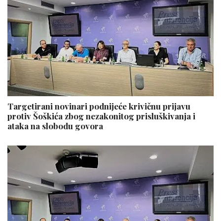
Targetirani novinari podnijeće krivičnu prijavu
protiv Šoškića zbog nezakonitog prisluškivanja i
ataka na slobodu govora