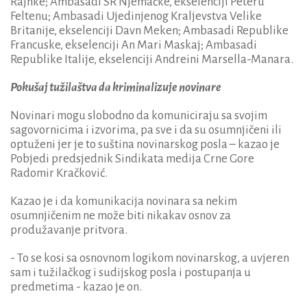
Rajnke; Ambasadi SR Njemačke, ekselenciji Peteru
Feltenu; Ambasadi Ujedinjenog Kraljevstva Velike
Britanije, ekselenciji Davn Meken; Ambasadi Republike
Francuske, ekselenciji An Mari Maskaj; Ambasadi
Republike Italije, ekselenciji Andreini Marsella-Manara.
Pokušaj tužilaštva da kriminalizuje novinare
Novinari mogu slobodno da komuniciraju sa svojim
sagovornicima i izvorima, pa sve i da su osumnjičeni ili
optuženi jer je to suština novinarskog posla – kazao je
Pobjedi predsjednik Sindikata medija Crne Gore
Radomir Kračković.
Kazao je i da komunikacija novinara sa nekim
osumnjičenim ne može biti nikakav osnov za
produžavanje pritvora.
- To se kosi sa osnovnom logikom novinarskog, a uvjeren
sam i tužilačkog i sudijskog posla i postupanja u
predmetima - kazao je on.