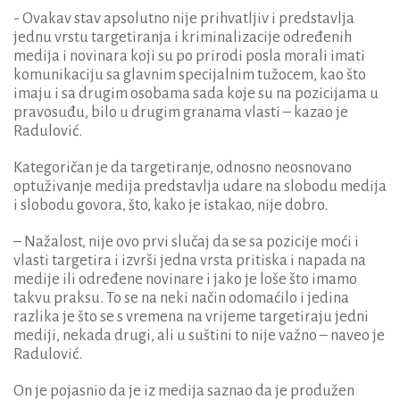
- Ovakav stav apsolutno nije prihvatljiv i predstavlja
jednu vrstu targetiranja i kriminalizacije određenih
medija i novinara koji su po prirodi posla morali imati
komunikaciju sa glavnim specijalnim tužocem, kao što
imaju i sa drugim osobama sada koje su na pozicijama u
pravosuđu, bilo u drugim granama vlasti – kazao je
Radulović.
Kategoričan je da targetiranje, odnosno neosnovano
optuživanje medija predstavlja udare na slobodu medija
i slobodu govora, što, kako je istakao, nije dobro.
– Nažalost, nije ovo prvi slučaj da se sa pozicije moći i
vlasti targetira i izvrši jedna vrsta pritiska i napada na
medije ili određene novinare i jako je loše što imamo
takvu praksu. To se na neki način odomaćilo i jedina
razlika je što se s vremena na vrijeme targetiraju jedni
mediji, nekada drugi, ali u suštini to nije važno – naveo je
Radulović.
On je pojasnio da je iz medija saznao da je produžen