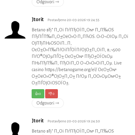
Odgovori ⇾
Jtorit
Postavljeno 20-03-2026 19:24:55
Betano вЂ“ П„Ої ПѓПЂОЇП„О№ П„П‰ОЅ
ПЂПЃП‰П„О±ОёО»О·П„ПЋОЅ. О›О¬ОІОµ П„Ої
ОјПЂПЊОЅОїП…П‚
ОєО±О»П‰ПѓОїПЃОЇПѓОјО±П„ОїП‚ в‚¬500
ПѓО®ОјОµПЃО± ОєО±О№ ПЂО±ОЇОѕОµ
ПЊПЂП‰П‚ ПЂОїП„О­ О¬О»О»ОїП„Оµ. Live
casino https://betanogame.org/el/ ОєО±О№
О±ОёО»О®ОјО±П„О± ПѓОµ П„О­О»ОµО№О±
О±ПЃОјОїОЅОЇО±.
👍
0
👎
0
Odgovori ⇾
Jtorit
Postavljeno 20-03-2026 19:24:50
Betano вЂ“ П„Ої ПѓПЂОЇП„О№ П„П‰ОЅ