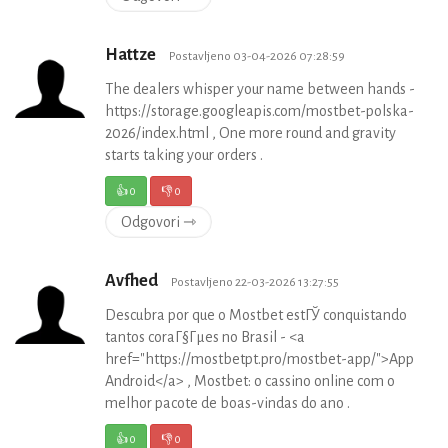
Hattze
Postavljeno 03-04-2026 07:28:59
The dealers whisper your name between hands -
https://storage.googleapis.com/mostbet-polska-
2026/index.html , One more round and gravity
starts taking your orders .
👍
0
👎
0
Odgovori ⇾
Avfhed
Postavljeno 22-03-2026 13:27:55
Descubra por que o Mostbet estГЎ conquistando
tantos coraГ§Гµes no Brasil - <a
href="https://mostbetpt.pro/mostbet-app/">App
Android</a> , Mostbet: o cassino online com o
melhor pacote de boas-vindas do ano .
👍
0
👎
0