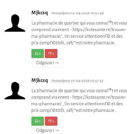
Mjkcsq
Postavljeno 10-04-2026 10:57:48
La pharmacie de quartier qui vous connaГ®t et vous
comprend vraiment - https://kotesante.re/trouver-
ma-pharmacie/ , Un service attentionnГ© et des
prix compГ©titifs, cвЂ™est notre pharmacie .
👍
0
👎
0
Odgovori ⇾
Mjkcsq
Postavljeno 10-04-2026 10:57:47
La pharmacie de quartier qui vous connaГ®t et vous
comprend vraiment - https://kotesante.re/trouver-
ma-pharmacie/ , Un service attentionnГ© et des
prix compГ©titifs, cвЂ™est notre pharmacie .
👍
0
👎
0
Odgovori ⇾