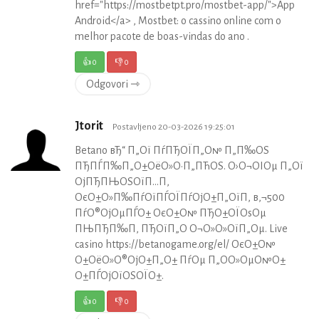
href="https://mostbetpt.pro/mostbet-app/">App
Android</a> , Mostbet: o cassino online com o
melhor pacote de boas-vindas do ano .
👍
0
👎
0
Odgovori ⇾
Jtorit
Postavljeno 20-03-2026 19:25:01
Betano вЂ“ П„Ої ПѓПЂОЇП„О№ П„П‰ОЅ
ПЂПЃП‰П„О±ОёО»О·П„ПЋОЅ. О›О¬ОІОµ П„Ої
ОјПЂПЊОЅОїП…П‚
ОєО±О»П‰ПѓОїПЃОЇПѓОјО±П„ОїП‚ в‚¬500
ПѓО®ОјОµПЃО± ОєО±О№ ПЂО±ОЇОѕОµ
ПЊПЂП‰П‚ ПЂОїП„О­ О¬О»О»ОїП„Оµ. Live
casino https://betanogame.org/el/ ОєО±О№
О±ОёО»О®ОјО±П„О± ПѓОµ П„О­О»ОµО№О±
О±ПЃОјОїОЅОЇО±.
👍
0
👎
0