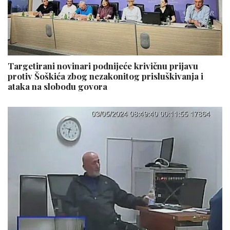
Targetirani novinari podnijeće krivičnu prijavu
protiv Šoškića zbog nezakonitog prisluškivanja i
ataka na slobodu govora