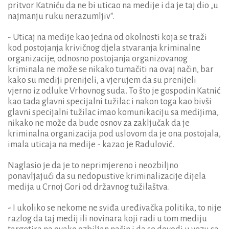
pritvor Katniću da ne bi uticao na medije i da je taj dio „u
najmanju ruku nerazumljiv“.
- Uticaj na medije kao jedna od okolnosti koja se traži
kod postojanja krivičnog djela stvaranja kriminalne
organizacije, odnosno postojanja organizovanog
kriminala ne može se nikako tumačiti na ovaj način, bar
kako su mediji prenijeli, a vjerujem da su prenijeli
vjerno iz odluke Vrhovnog suda. To što je gospodin Katnić
kao tada glavni specijalni tužilac i nakon toga kao bivši
glavni specijalni tužilac imao komunikaciju sa medijima,
nikako ne može da bude osnov za zaključak da je
kriminalna organizacija pod uslovom da je ona postojala,
imala uticaja na medije - kazao je Radulović.
Naglasio je da je to neprimjereno i neozbiljno
ponavljajući da su nedopustive kriminalizacije dijela
medija u Crnoj Gori od državnog tužilaštva.
- I ukoliko se nekome ne sviđa uređivačka politika, to nije
razlog da taj medij ili novinara koji radi u tom mediju