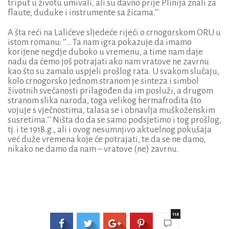
triput u životu umivali, ali su davno prije Plinija znali za
flaute, duduke i instrumente sa žicama.’’
A šta reći na Lalićeve sljedeće rijeći o crnogorskom ORU u
istom romanu: ‘’… Ta nam igra pokazuje da imamo
korijene negdje duboko u vremenu, a time nam daje
nadu da ćemo još potrajati ako nam vratove ne zavrnu
kao što su zamalo uspjeli prošlog rata. U svakom slučaju,
kolo crnogorsko jednom stranom je sinteza i simbol
životnih svečanosti prilagođen da im posluži, a drugom
stranom slika naroda, toga velikog hermafrodita što
vojuje s vječnostima, talasa se i obnavlja muškoženskim
susretima.’’ Ništa do da se samo podsjetimo i tog prošlog,
tj. i te 1918.g., ali i ovog nesumnjivo aktuelnog pokušaja
već duže vremena koje će potrajati, te da se ne damo,
nikako ne damo da nam – vratove (ne) zavrnu.
114