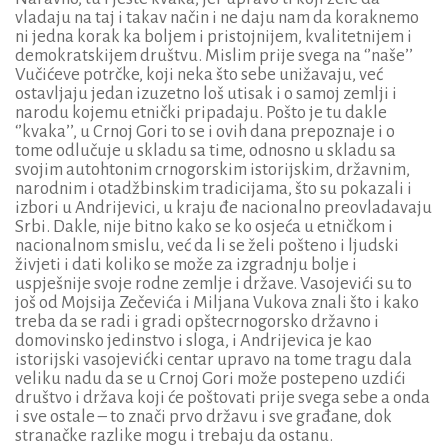
vladaju na taj i takav način i ne daju nam da koraknemo
ni jedna korak ka boljem i pristojnijem, kvalitetnijem i
demokratskijem društvu. Mislim prije svega na ‘’naše’’
Vučićeve potrčke, koji neka što sebe unižavaju, već
ostavljaju jedan izuzetno loš utisak i o samoj zemlji i
narodu kojemu etnički pripadaju. Pošto je tu dakle
‘’kvaka’’, u Crnoj Gori to se i ovih dana prepoznaje i o
tome odlučuje u skladu sa time, odnosno u skladu sa
svojim autohtonim crnogorskim istorijskim, državnim,
narodnim i otadžbinskim tradicijama, što su pokazali i
izbori u Andrijevici, u kraju đe nacionalno preovladavaju
Srbi. Dakle, nije bitno kako se ko osjeća u etničkom i
nacionalnom smislu, već da li se želi pošteno i ljudski
živjeti i dati koliko se može za izgradnju bolje i
uspješnije svoje rodne zemlje i države. Vasojevići su to
još od Mojsija Zečevića i Miljana Vukova znali što i kako
treba da se radi i gradi opštecrnogorsko državno i
domovinsko jedinstvo i sloga, i Andrijevica je kao
istorijski vasojevićki centar upravo na tome tragu dala
veliku nadu da se u Crnoj Gori može postepeno uzdići
društvo i država koji će poštovati prije svega sebe a onda
i sve ostale – to znači prvo državu i sve građane, dok
stranačke razlike mogu i trebaju da ostanu.