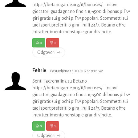
https://betanogame.org/it/bonuses/. I nuovi
giocatori guadagnano fino a в‚¬500 di bonus piГ№
giri gratis sui giochi piГ№ popolari. Scommetti sui
tuoi sport preferiti o gira i rulli 24/7. Betano offre
intrattenimento nonstop e grandi vincite.
👍
0
👎
0
Odgovori ⇾
Fehriv
Postavljeno 16-03-2026 19:01:42
Senti l'adrenalina su Betano
https://betanogame.org/it/bonuses/. I nuovi
giocatori guadagnano fino a в‚¬500 di bonus piГ№
giri gratis sui giochi piГ№ popolari. Scommetti sui
tuoi sport preferiti o gira i rulli 24/7. Betano offre
intrattenimento nonstop e grandi vincite.
👍
0
👎
0
Odgovori ⇾