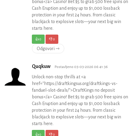
bonus</a> Casino! Bet $5 to grab 500 free spins on
Cash Eruption and enjoy up to $1,000 lossback
protection in your first 24 hours. From classic
blackjack to explosive slots—your next big win
starts here.
👍
0
👎
0
Odgovori ⇾
Quqkuw
Postavljeno 03-03-2026 06:41:36
Unlock non-stop thrills at <a
href="https://draftkingsus.org/draftkings-vs-
fanduel-slot-deals/">DraftKings no deposit
bonus</a> Casino! Bet $5 to grab 500 free spins on
Cash Eruption and enjoy up to $1,000 lossback
protection in your first 24 hours. From classic
blackjack to explosive slots—your next big win
starts here.
👍
0
👎
0