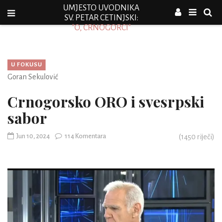
UMJESTO UVODNIKA
SV. PETAR CETINJSKI:
"O, CRNOGORCI"
U FOKUSU
Goran Sekulović
Crnogorsko ORO i svesrpski
sabor
Jun 10, 2024
114 Komentara
(
1450
riječi)