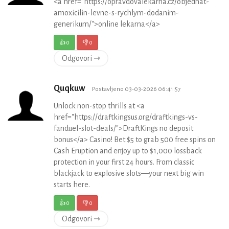
<a href="https://opravdovalekarna.cz/objednat-
amoxicilin-levne-s-rychlym-dodanim-
generikum/">online lekarna</a>
👍
0
👎
0
Odgovori ⇾
Quqkuw
Postavljeno 03-03-2026 06:41:57
Unlock non-stop thrills at <a
href="https://draftkingsus.org/draftkings-vs-
fanduel-slot-deals/">DraftKings no deposit
bonus</a> Casino! Bet $5 to grab 500 free spins on
Cash Eruption and enjoy up to $1,000 lossback
protection in your first 24 hours. From classic
blackjack to explosive slots—your next big win
starts here.
👍
0
👎
0
Odgovori ⇾