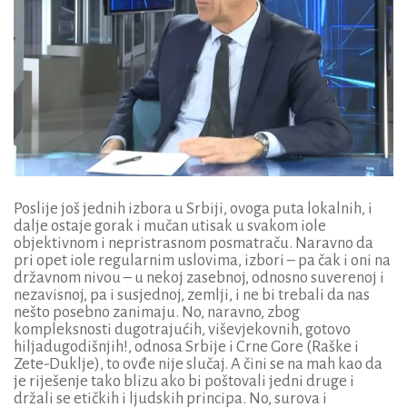
Poslije još jednih izbora u Srbiji, ovoga puta lokalnih, i
dalje ostaje gorak i mučan utisak u svakom iole
objektivnom i nepristrasnom posmatraču. Naravno da
pri opet iole regularnim uslovima, izbori – pa čak i oni na
državnom nivou – u nekoj zasebnoj, odnosno suverenoj i
nezavisnoj, pa i susjednoj, zemlji, i ne bi trebali da nas
nešto posebno zanimaju. No, naravno, zbog
kompleksnosti dugotrajućih, viševjekovnih, gotovo
hiljadugodišnjih!, odnosa Srbije i Crne Gore (Raške i
Zete-Duklje), to ovđe nije slučaj. A čini se na mah kao da
je riješenje tako blizu ako bi poštovali jedni druge i
držali se etičkih i ljudskih principa. No, surova i