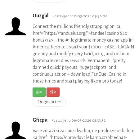
Ouzgul
Postavljeno 10-03-2026 09:56:00
Connect the millions friendly strapping on <a
href="https://fanduelus.org/">fanduel casino $40
bonus</a> – the #1 legitimate money casino app in
America. Respite c start your $1000 TEASE IT AGAIN
gratuity and modify every twirl, хэнд and roll into
legitimate readies rewards. Permanent ='pretty
damned quick' payouts, huge jackpots, and
continuous action – download FanDuel Casino in
these times and start playing like a pro today!
👍
0
👎
0
Odgovori ⇾
Gficpa
Postavljeno 06-03-2026 02:33:52
Vase zdravi si zaslouzi kvalitu, ne predrazene baleni
<a href="https://opravdovalekarna.cz/objednat-