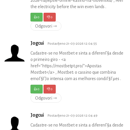
2026-najlepsie-online-kasino-na-slovensku/ , Feel
the electricity before the win even lands .
👍
0
👎
0
Odgovori ⇾
Jogcui
Postavljeno 21-03-2026 12:04:55
Cadastre-se no Mostbet e sinta a diferenГ§a desde
o primeiro giro - <a
href="https://mostbetpt.pro/">Apostas
Mostbet</a> , Mostbet: o cassino que combina
emoГ§ГЈo intensa com as melhores condiГ§Гµes .
👍
0
👎
0
Odgovori ⇾
Jogcui
Postavljeno 21-03-2026 12:04:49
Cadastre-se no Mostbet e sinta a diferenГ§a desde