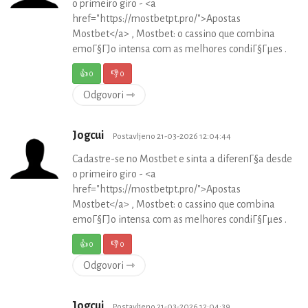
o primeiro giro - <a
href="https://mostbetpt.pro/">Apostas
Mostbet</a> , Mostbet: o cassino que combina
emoГ§ГЈo intensa com as melhores condiГ§Гµes .
👍
0
👎
0
Odgovori ⇾
Jogcui
Postavljeno 21-03-2026 12:04:44
Cadastre-se no Mostbet e sinta a diferenГ§a desde
o primeiro giro - <a
href="https://mostbetpt.pro/">Apostas
Mostbet</a> , Mostbet: o cassino que combina
emoГ§ГЈo intensa com as melhores condiГ§Гµes .
👍
0
👎
0
Odgovori ⇾
Jogcui
Postavljeno 21-03-2026 12:04:39