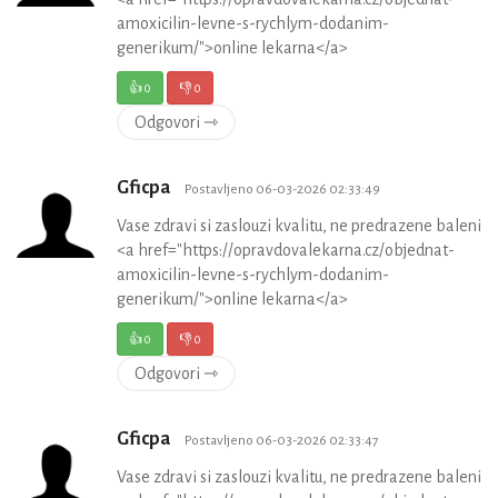
amoxicilin-levne-s-rychlym-dodanim-
generikum/">online lekarna</a>
👍
0
👎
0
Odgovori ⇾
Gficpa
Postavljeno 06-03-2026 02:33:49
Vase zdravi si zaslouzi kvalitu, ne predrazene baleni
<a href="https://opravdovalekarna.cz/objednat-
amoxicilin-levne-s-rychlym-dodanim-
generikum/">online lekarna</a>
👍
0
👎
0
Odgovori ⇾
Gficpa
Postavljeno 06-03-2026 02:33:47
Vase zdravi si zaslouzi kvalitu, ne predrazene baleni