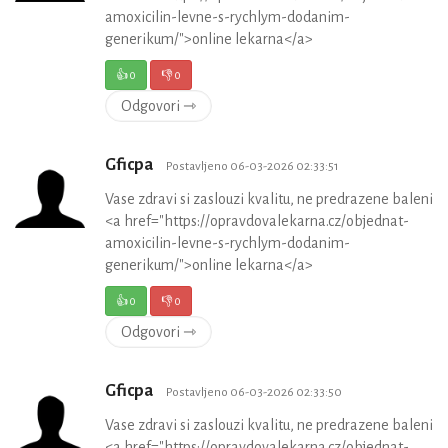
amoxicilin-levne-s-rychlym-dodanim-
generikum/">online lekarna</a>
👍
0
👎
0
Odgovori ⇾
Gficpa
Postavljeno 06-03-2026 02:33:51
Vase zdravi si zaslouzi kvalitu, ne predrazene baleni
<a href="https://opravdovalekarna.cz/objednat-
amoxicilin-levne-s-rychlym-dodanim-
generikum/">online lekarna</a>
👍
0
👎
0
Odgovori ⇾
Gficpa
Postavljeno 06-03-2026 02:33:50
Vase zdravi si zaslouzi kvalitu, ne predrazene baleni
<a href="https://opravdovalekarna.cz/objednat-