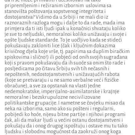
pripremljenim i režiranim izbornim uslovima sa
stanovišta poštovanja sopstvenog integriteta i
dostojanstva? Vidimo da u Srbiji i ne mali dio iz
raznoraznih razloga mogu i dalje to da rade, mada ima
primjera da ti isti ljudi ipak u konačnici shvataju koliko
je sve to neljudski, nemoralnoi koliko unižavaju i svoje i
opšte ljudske standarde. To je uočljivo kada se stideći
pokušavaju zakloniti lice (čak i ključnim dokazima
krivičnog djela koje vrše, tj. papirima sa duplim biračkim
spiskovima i slično!) ili pobjeći od onih svojih sugrađana
koji s pravom pokušavaju da ih suoče sa onim što rade i
posljedicama po čitavu Srbiju svih tih nečasnih i
nepoštenih, nedostojanstvenih i unižavajućih rabota
(koje se pretvaraju i u ne samo verbalne već i fizičke
obračune), a sve za opstanak na vlasti jedne
nedemokratske, imperijalno-asimilatorske i krajnje
nemoralne i bezskrupulozne necivilizovane
politikantske grupacije. I nametne se čovjeku misao da
neka na izborima, samo ako su pošteni i regularni,
pobijedi ko hoće, nijesu bitne partije i njihovi programi
čak, ali da makar ljudi u većini ostanu dostojanstveni i
pokušaju da i onog drugog ispoštuju i ostave mu tu tako
ljudsku i slobodnu mogućnost da zaokruži onog koga