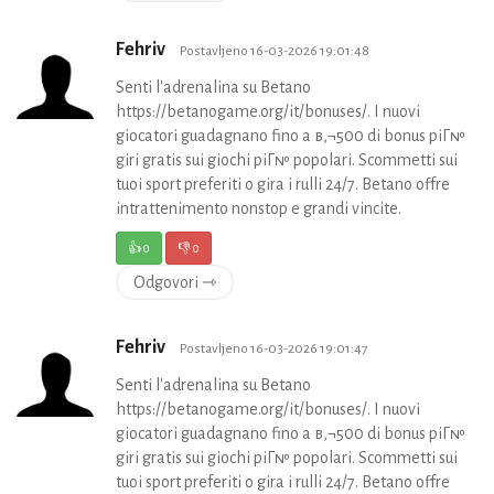
Fehriv
Postavljeno 16-03-2026 19:01:48
Senti l'adrenalina su Betano
https://betanogame.org/it/bonuses/. I nuovi
giocatori guadagnano fino a в‚¬500 di bonus piГ№
giri gratis sui giochi piГ№ popolari. Scommetti sui
tuoi sport preferiti o gira i rulli 24/7. Betano offre
intrattenimento nonstop e grandi vincite.
👍
0
👎
0
Odgovori ⇾
Fehriv
Postavljeno 16-03-2026 19:01:47
Senti l'adrenalina su Betano
https://betanogame.org/it/bonuses/. I nuovi
giocatori guadagnano fino a в‚¬500 di bonus piГ№
giri gratis sui giochi piГ№ popolari. Scommetti sui
tuoi sport preferiti o gira i rulli 24/7. Betano offre