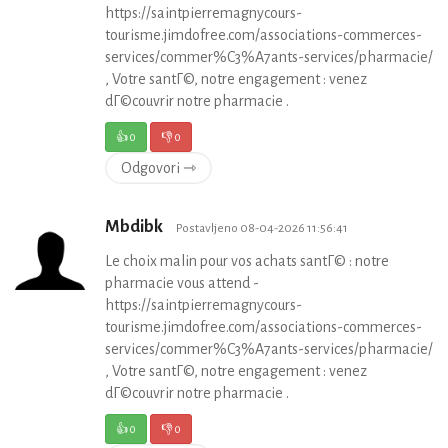
https://saintpierremagnycours-
tourisme.jimdofree.com/associations-commerces-
services/commer%C3%A7ants-services/pharmacie/
, Votre santГ©, notre engagement : venez
dГ©couvrir notre pharmacie .
👍
0
👎
0
Odgovori ⇾
Mbdibk
Postavljeno 08-04-2026 11:56:41
Le choix malin pour vos achats santГ© : notre
pharmacie vous attend -
https://saintpierremagnycours-
tourisme.jimdofree.com/associations-commerces-
services/commer%C3%A7ants-services/pharmacie/
, Votre santГ©, notre engagement : venez
dГ©couvrir notre pharmacie .
👍
0
👎
0