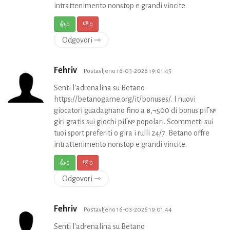
intrattenimento nonstop e grandi vincite.
👍
0
👎
0
Odgovori ⇾
Fehriv
Postavljeno 16-03-2026 19:01:45
Senti l'adrenalina su Betano
https://betanogame.org/it/bonuses/. I nuovi
giocatori guadagnano fino a в‚¬500 di bonus piГ№
giri gratis sui giochi piГ№ popolari. Scommetti sui
tuoi sport preferiti o gira i rulli 24/7. Betano offre
intrattenimento nonstop e grandi vincite.
👍
0
👎
0
Odgovori ⇾
Fehriv
Postavljeno 16-03-2026 19:01:44
Senti l'adrenalina su Betano