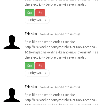
the electricity before the win even lands .
👍
0
👎
0
Odgovori ⇾
Frbnka
Postavljeno 24-03-2026 19:03:45
Spin like the world ends at sunrise -
http://aranitidine.com/mostbet-casino-recenzia-
2026-najlepsie-online-kasino-na-slovensku/ , Feel
the electricity before the win even lands .
👍
0
👎
0
Odgovori ⇾
Frbnka
Postavljeno 24-03-2026 19:03:39
Spin like the world ends at sunrise -
http://aranitidine.com/mostbet-casino-recenzia-