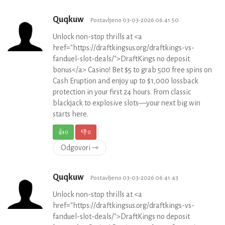
Quqkuw
Postavljeno 03-03-2026 06:41:50
Unlock non-stop thrills at <a
href="https://draftkingsus.org/draftkings-vs-
fanduel-slot-deals/">DraftKings no deposit
bonus</a> Casino! Bet $5 to grab 500 free spins on
Cash Eruption and enjoy up to $1,000 lossback
protection in your first 24 hours. From classic
blackjack to explosive slots—your next big win
starts here.
👍
0
👎
0
Odgovori ⇾
Quqkuw
Postavljeno 03-03-2026 06:41:43
Unlock non-stop thrills at <a
href="https://draftkingsus.org/draftkings-vs-
fanduel-slot-deals/">DraftKings no deposit