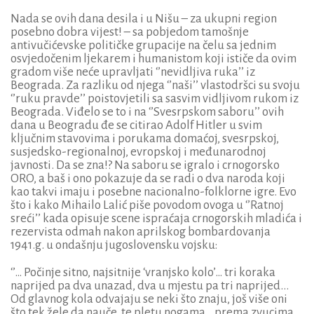
Nada se ovih dana desila i u Nišu – za ukupni region
posebno dobra vijest! – sa pobjedom tamošnje
antivučićevske političke grupacije na čelu sa jednim
osvjedočenim ljekarem i humanistom koji ističe da ovim
gradom više neće upravljati ‘’nevidljiva ruka’’ iz
Beograda. Za razliku od njega ‘’naši’’ vlastodršci su svoju
‘’ruku pravde’’ poistovjetili sa sasvim vidljivom rukom iz
Beograda. Viđelo se to i na ‘’Svesrpskom saboru’’ ovih
dana u Beogradu đe se citirao Adolf Hitler u svim
ključnim stavovima i porukama domaćoj, svesrpskoj,
susjedsko-regionalnoj, evropskoj i međunarodnoj
javnosti. Da se zna!? Na saboru se igralo i crnogorsko
ORO, a baš i ono pokazuje da se radi o dva naroda koji
kao takvi imaju i posebne nacionalno-folklorne igre. Evo
što i kako Mihailo Lalić piše povodom ovoga u ‘’Ratnoj
sreći’’ kada opisuje scene ispraćaja crnogorskih mladića i
rezervista odmah nakon aprilskog bombardovanja
1941.g. u ondašnju jugoslovensku vojsku:
‘’… Počinje sitno, najsitnije ‘vranjsko kolo’… tri koraka
naprijed pa dva unazad, dva u mjestu pa tri naprijed...
Od glavnog kola odvajaju se neki što znaju, još više oni
što tek žele da nauče, te pletu nogama… prema zvucima