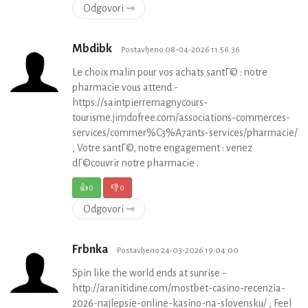
Odgovori ⇾
Mbdibk
Postavljeno 08-04-2026 11:56:36
Le choix malin pour vos achats santГ© : notre
pharmacie vous attend -
https://saintpierremagnycours-
tourisme.jimdofree.com/associations-commerces-
services/commer%C3%A7ants-services/pharmacie/
, Votre santГ©, notre engagement : venez
dГ©couvrir notre pharmacie .
👍
0
👎
0
Odgovori ⇾
Frbnka
Postavljeno 24-03-2026 19:04:00
Spin like the world ends at sunrise -
http://aranitidine.com/mostbet-casino-recenzia-
2026-najlepsie-online-kasino-na-slovensku/ , Feel