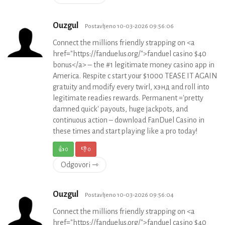
Ouzgul
Postavljeno 10-03-2026 09:56:06
Connect the millions friendly strapping on <a
href="https://fanduelus.org/">fanduel casino $40
bonus</a> – the #1 legitimate money casino app in
America. Respite c start your $1000 TEASE IT AGAIN
gratuity and modify every twirl, хэнд and roll into
legitimate readies rewards. Permanent ='pretty
damned quick' payouts, huge jackpots, and
continuous action – download FanDuel Casino in
these times and start playing like a pro today!
👍
0
👎
0
Odgovori ⇾
Ouzgul
Postavljeno 10-03-2026 09:56:04
Connect the millions friendly strapping on <a
href="https://fanduelus.org/">fanduel casino $40