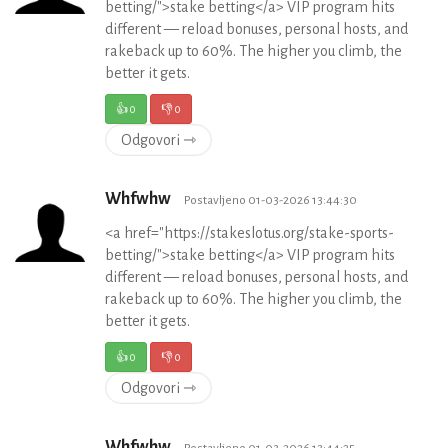
betting/">stake betting</a> VIP program hits
different — reload bonuses, personal hosts, and
rakeback up to 60%. The higher you climb, the
better it gets.
👍
0
👎
0
Odgovori ⇾
Whfwhw
Postavljeno 01-03-2026 13:44:30
<a href="https://stakeslotus.org/stake-sports-
betting/">stake betting</a> VIP program hits
different — reload bonuses, personal hosts, and
rakeback up to 60%. The higher you climb, the
better it gets.
👍
0
👎
0
Odgovori ⇾
Whfwhw