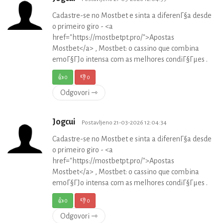
Cadastre-se no Mostbet e sinta a diferenГ§a desde
o primeiro giro - <a
href="https://mostbetpt.pro/">Apostas
Mostbet</a> , Mostbet: o cassino que combina
emoГ§ГЈo intensa com as melhores condiГ§Гµes .
👍
0
👎
0
Odgovori ⇾
Jogcui
Postavljeno 21-03-2026 12:04:34
Cadastre-se no Mostbet e sinta a diferenГ§a desde
o primeiro giro - <a
href="https://mostbetpt.pro/">Apostas
Mostbet</a> , Mostbet: o cassino que combina
emoГ§ГЈo intensa com as melhores condiГ§Гµes .
👍
0
👎
0
Odgovori ⇾