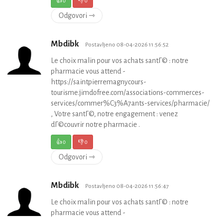
👍
0
👎
0
Odgovori ⇾
Mbdibk
Postavljeno 08-04-2026 11:56:52
Le choix malin pour vos achats santГ© : notre
pharmacie vous attend -
https://saintpierremagnycours-
tourisme.jimdofree.com/associations-commerces-
services/commer%C3%A7ants-services/pharmacie/
, Votre santГ©, notre engagement : venez
dГ©couvrir notre pharmacie .
👍
0
👎
0
Odgovori ⇾
Mbdibk
Postavljeno 08-04-2026 11:56:47
Le choix malin pour vos achats santГ© : notre
pharmacie vous attend -