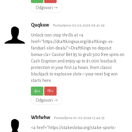
Odgovori ⇾
Quqkuw
Postavljeno 03-03-2026 06:41:29
Unlock non-stop thrills at <a
href="https://draftkingsus.org/draftkings-vs-
fanduel-slot-deals/">DraftKings no deposit
bonus</a> Casino! Bet $5 to grab 500 free spins on
Cash Eruption and enjoy up to $1,000 lossback
protection in your first 24 hours. From classic
blackjack to explosive slots—your next big win
starts here.
👍
0
👎
0
Odgovori ⇾
Whfwhw
Postavljeno 01-03-2026 13:44:35
<a href="https://stakeslotus.org/stake-sports-