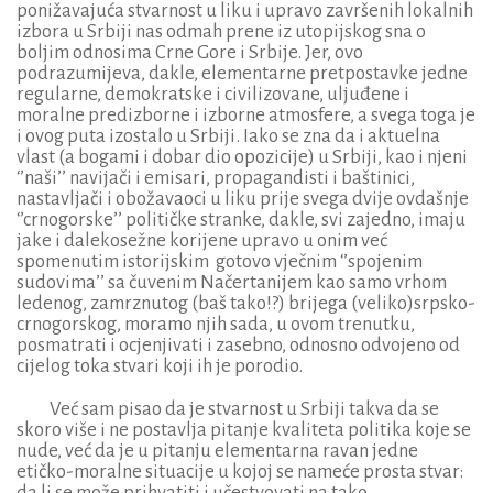
ponižavajuća stvarnost u liku i upravo završenih lokalnih
izbora u Srbiji nas odmah prene iz utopijskog sna o
boljim odnosima Crne Gore i Srbije. Jer, ovo
podrazumijeva, dakle, elementarne pretpostavke jedne
regularne, demokratske i civilizovane, uljuđene i
moralne predizborne i izborne atmosfere, a svega toga je
i ovog puta izostalo u Srbiji. Iako se zna da i aktuelna
vlast (a bogami i dobar dio opozicije) u Srbiji, kao i njeni
‘’naši’’ navijači i emisari, propagandisti i baštinici,
nastavljači i obožavaoci u liku prije svega dvije ovdašnje
‘’crnogorske’’ političke stranke, dakle, svi zajedno, imaju
jake i dalekosežne korijene upravo u onim već
spomenutim istorijskim gotovo vječnim ‘’spojenim
sudovima’’ sa čuvenim Načertanijem kao samo vrhom
ledenog, zamrznutog (baš tako!?) brijega (veliko)srpsko-
crnogorskog, moramo njih sada, u ovom trenutku,
posmatrati i ocjenjivati i zasebno, odnosno odvojeno od
cijelog toka stvari koji ih je porodio.
Već sam pisao da je stvarnost u Srbiji takva da se
skoro više i ne postavlja pitanje kvaliteta politika koje se
nude, već da je u pitanju elementarna ravan jedne
etičko-moralne situacije u kojoj se nameće prosta stvar:
da li se može prihvatiti i učestvovati na tako