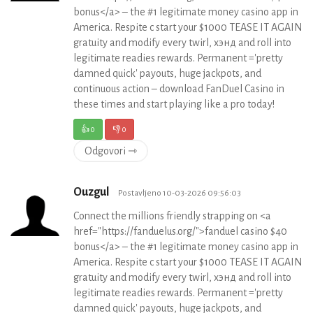
bonus</a> – the #1 legitimate money casino app in
America. Respite c start your $1000 TEASE IT AGAIN
gratuity and modify every twirl, хэнд and roll into
legitimate readies rewards. Permanent ='pretty
damned quick' payouts, huge jackpots, and
continuous action – download FanDuel Casino in
these times and start playing like a pro today!
👍
0
👎
0
Odgovori ⇾
Ouzgul
Postavljeno 10-03-2026 09:56:03
Connect the millions friendly strapping on <a
href="https://fanduelus.org/">fanduel casino $40
bonus</a> – the #1 legitimate money casino app in
America. Respite c start your $1000 TEASE IT AGAIN
gratuity and modify every twirl, хэнд and roll into
legitimate readies rewards. Permanent ='pretty
damned quick' payouts, huge jackpots, and