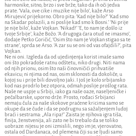
harmonike, sitno, brzo i sve brže, tako da ih oči jedva
prate.
‘Vala, ove cike i muzike nije bilo’, kaže Arso
Mirujević prijekorno.
Obro pita: ‘Kad nije bilo?’
‘Kad smo
na Skadar polazili, a ni poslije kad smo k Bosni.’
‘Ni prije
je nije bilo’, kaže Vojkan. ‘Nikad!’ ‘E, to nam je došlo iz
tvoje Srbije’, kaže Božo. ‘A drugoga ćara otud ne imasmo’,
dodaje Petko Goričić, ‘Osim što nam je Vojkan stigao sa te
strane’, sprda se Arso. ‘A zar su se oni od vas ofajdili?’, pita
Vojkan.
N
e ni oni. Izgleda da od ujedinjenja korist imaše samo
oni što pokradoše ratnu odštetu, niko drugi. Niti nama
od njih prionu, osim što naši činovničići prihvatiše
ekavicu; ni njima od nas, osim sklonosti da dokoliče, u
kojoj su i prije bili dovoljno jaki. I još je kolo srbijansko
kod nas prodrlo bez otpora, odmah poslije prošlog rata.
Naše ne uspje u Srbiji, iako ga naše oaze, naseljeničke i
pečalbarske, uporno drže. Prosto, rođaci Srbijanci
nemaju čula za naše skokove praćene kricima samo se
okupe da se čude i da se podrugnu sa sažaljenjem ludoj
braći i sestrama: „Ala ripa!" Zaista je njihova igra tiša,
finija, ženstvenija, ali zato ne bi trebalo da se toliko
uobraze: nijesu je oni izmislili, nego im je, vjerovatno,
ostala od Dardanaca, od plemena čiji su se ljudi samo