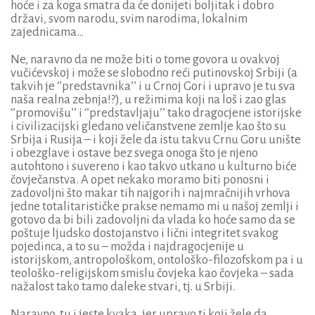
hoće i za koga smatra da će donijeti boljitak i dobro
državi, svom narodu, svim narodima, lokalnim
zajednicama…
Ne, naravno da ne može biti o tome govora u ovakvoj
vučićevskoj i može se slobodno reći putinovskoj Srbiji (a
takvih je ‘’predstavnika’’ i u Crnoj Gori i upravo je tu sva
naša realna zebnja!?), u režimima koji na loš i zao glas
‘’promovišu’’ i ‘’predstavljaju’’ tako dragocjene istorijske
i civilizacijski gledano veličanstvene zemlje kao što su
Srbija i Rusija – i koji žele da istu takvu Crnu Goru unište
i obezglave i ostave bez svega onoga što je njeno
autohtono i suvereno i kao takvo utkano u kulturno biće
čovječanstva. A opet nekako moramo biti ponosni i
zadovoljni što makar tih najgorih i najmračnijih vrhova
jedne totalitarističke prakse nemamo mi u našoj zemlji i
gotovo da bi bili zadovoljni da vlada ko hoće samo da se
poštuje ljudsko dostojanstvo i lični integritet svakog
pojedinca, a to su – možda i najdragocjenije u
istorijskom, antropološkom, ontološko-filozofskom pa i u
teološko-religijskom smislu čovjeka kao čovjeka – sada
nažalost tako tamo daleke stvari, tj. u Srbiji.
Naravno, tu i jeste kvaka, jer upravo ti koji žele da