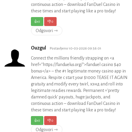
continuous action – download FanDuel Casino in
these times and start playing like a pro today!
👍
0
👎
0
Odgovori ⇾
Ouzgul
Postavljeno 10-03-2026 09:56:01
Connect the millions friendly strapping on <a
href="https://fanduelus.org/">fanduel casino $40
bonus</a> – the #1 legitimate money casino app in
America. Respite c start your $1000 TEASE IT AGAIN
gratuity and modify every twirl, хэнд and roll into
legitimate readies rewards. Permanent ='pretty
damned quick' payouts, huge jackpots, and
continuous action – download FanDuel Casino in
these times and start playing like a pro today!
👍
0
👎
0
Odgovori ⇾