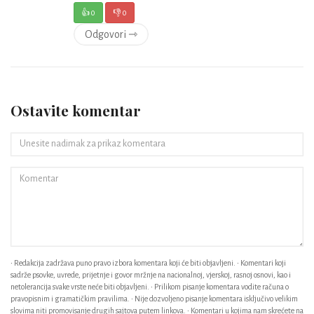
👍
0
👎
0
Odgovori ⇾
Ostavite komentar
• Redakcija zadržava puno pravo izbora komentara koji će biti objavljeni. • Komentari koji
sadrže psovke, uvrede, prijetnje i govor mržnje na nacionalnoj, vjerskoj, rasnoj osnovi, kao i
netolerancija svake vrste neće biti objavljeni. • Prilikom pisanje komentara vodite računa o
pravopisnim i gramatičkim pravilima. • Nije dozvoljeno pisanje komentara isključivo velikim
slovima niti promovisanje drugih sajtova putem linkova. • Komentari u kojima nam skrećete na