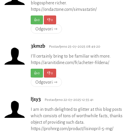
blogosphere richer.
https://ondactone.com/simvastatin/
👍
0
👎
0
Odgovori ⇾
3kmzb
Postavljeno 25-07-2025 08:49:20
I’ll certainly bring to be familiar with more.
https://aranitidine.com/fr/acheter-fildena/
👍
0
👎
0
Odgovori ⇾
ljsy3
Postavljeno 22-07-2025 12:55:41
I am in truth delighted to glitter at this blog posts
which consists of tons of worthwhile facts, thanks
object of providing such data.
https://prohnrg.com/product/lisinopril-5-mg/