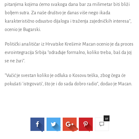
pitanjima kojima ćemo svakoga dana bar za milimetar biti bliži
boljem sutra. Za naše društvo je danas više nego ikada
karakteristično odsustvo dijaloga i traženja zajedničkih interesa",
ocenio je Bugarski.
Politički analitičar iz Hrvatske Krešimir Macan ocenio je da proces
evrointegracija Srbija "odrađuje formalno, koliko treba, baš da joj
se ne žuri".
"Vučić je svestan koliko je odluka o Kosovu teška, zbog čega će
pokušati 'istrgovati', što je i do sada dobro radio", dodao je Macan.
37