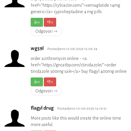
href="https://rybiactin.com/">semaglutide 14mg
generic</a> cyproheptadine 4 mg pills
👍
0
👎
0
Odgovori ⇾
wg59l
Postavljeno 12-06-2025 15:06:34
order azithromycin online - <a
href="https://gncatbp.com/ctinidazole/">order
tinidazole 300mg sale</a> buy flagyl 400mg online
👍
0
👎
0
Odgovori ⇾
flagyl drug
Postavljeno 10-06-2025 14:19:51
More posts like this would create the online time
more useful.