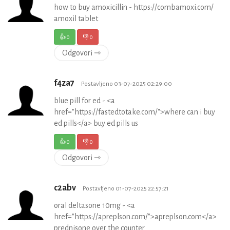
how to buy amoxicillin - https://combamoxi.com/
amoxil tablet
👍
0
👎
0
Odgovori ⇾
f4za7
Postavljeno 03-07-2025 02:29:00
blue pill for ed - <a
href="https://fastedtotake.com/">where can i buy
ed pills</a> buy ed pills us
👍
0
👎
0
Odgovori ⇾
c2abv
Postavljeno 01-07-2025 22:57:21
oral deltasone 10mg - <a
href="https://apreplson.com/">apreplson.com</a>
prednisone over the counter