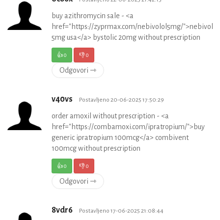
buy azithromycin sale - <a
href="https://zyprmax.com/nebivolol5mg/">nebivolol
5mg usa</a> bystolic 20mg without prescription
👍
0
👎
0
Odgovori ⇾
v40vs
Postavljeno 20-06-2025 17:50:29
order amoxil without prescription - <a
href="https://combamoxi.com/ipratropium/">buy
generic ipratropium 100mcg</a> combivent
100mcg without prescription
👍
0
👎
0
Odgovori ⇾
8vdr6
Postavljeno 17-06-2025 21:08:44