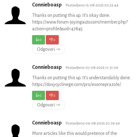
Connieboasp
Postavljeno 15-08-2025 03:23:44
Thanks on putting this up. It’s okay done.
https://www.forum-joyingauto.com/member.php?
action=profile&uid=47845
👍
0
👎
0
Odgovori ⇾
Connieboasp
Postavljeno 07-08-2025 17:31:06
Thanks on putting this up. It’s understandably done.
https://doxycyclinege.com/pro/esomeprazole/
👍
0
👎
0
Odgovori ⇾
Connieboasp
Postavljeno 04-08-2025 20:39:49
More articles like this would pretence of the