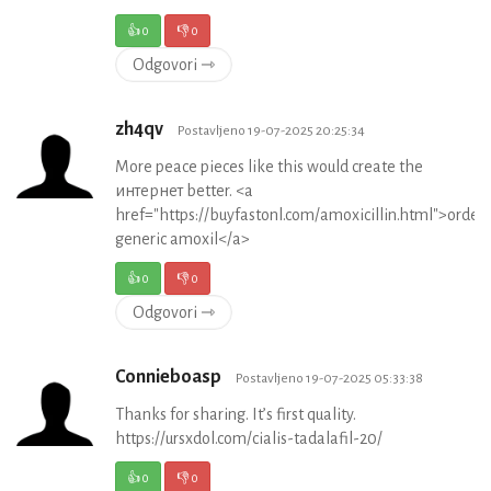
👍
0
👎
0
Odgovori ⇾
zh4qv
Postavljeno 19-07-2025 20:25:34
More peace pieces like this would create the
интернет better. <a
href="https://buyfastonl.com/amoxicillin.html">order
generic amoxil</a>
👍
0
👎
0
Odgovori ⇾
Connieboasp
Postavljeno 19-07-2025 05:33:38
Thanks for sharing. It’s first quality.
https://ursxdol.com/cialis-tadalafil-20/
👍
0
👎
0