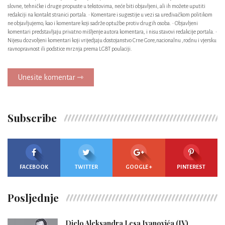
slovne, tehničke i druge propuste u tekstovima, neće biti objavljeni, ali ih možete uputiti
redakciji na kontakt stranici portala. • Komentare i sugestije u vezi sa uređivačkom politikom
ne objavljujemo, kao i komentare koji sadrže optužbe protiv drugih osoba. • Objavljeni
komentari predstavljaju privatno mišljenje autora komentara, i nisu stavovi redakcije portala. •
Nijesu dozvoljeni komentari koji vrijedjaju dostojanstvo Crne Gore,nacionalnu ,rodnu i vjersku
ravnopravnost ili podstice mrznja prema LGBT poulaciji.
Unesite komentar ⇾
Subscribe
FACEBOOK
TWITTER
GOOGLE +
PINTEREST
Posljednje
Djelo Aleksandra Lesa Ivanovića (IV)