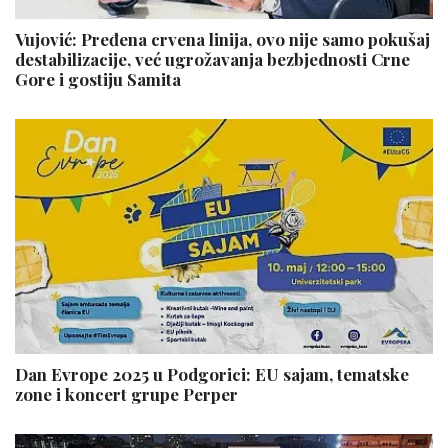
Vujović: Pređena crvena linija, ovo nije samo pokušaj
destabilizacije, već ugrožavanja bezbjednosti Crne
Gore i gostiju Samita
Dan Evrope 2025 u Podgorici: EU sajam, tematske
zone i koncert grupe Perper