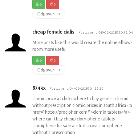
👍
0
👎
0
Odgovori ⇾
cheap female cialis
Postavljeno 08-06-2025 20:32:04
More posts like this would create the online elbow-
room more useful.
👍
0
👎
0
Odgovori ⇾
8743x
Postavljeno 04-06-2025 01:26:29
clomid price at clicks where to buy generic clomid
without prescription clomid prices in south africa <a
href="https://proclohen.com/">clomid tablets</a>
where can i buy cheap clomiphene tablets
clomiphene for sale australia cost clomiphene
without a prescription