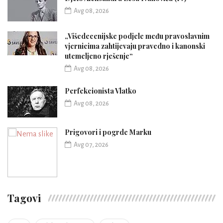
Avg 08, 2026
„Višedecenijske podjele među pravoslavnim
vjernicima zahtijevaju pravedno i kanonski
utemeljeno rješenje“
Avg 08, 2026
Perfekcionista Vlatko
Avg 08, 2026
Prigovori i pogrde Marku
Avg 07, 2026
Tagovi