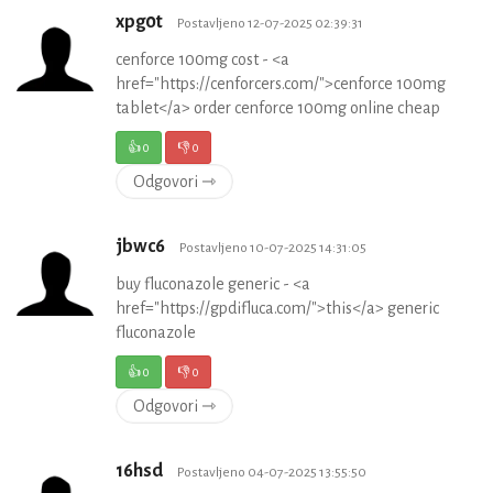
xpg0t
Postavljeno 12-07-2025 02:39:31
cenforce 100mg cost - <a
href="https://cenforcers.com/">cenforce 100mg
tablet</a> order cenforce 100mg online cheap
👍
0
👎
0
Odgovori ⇾
jbwc6
Postavljeno 10-07-2025 14:31:05
buy fluconazole generic - <a
href="https://gpdifluca.com/">this</a> generic
fluconazole
👍
0
👎
0
Odgovori ⇾
16hsd
Postavljeno 04-07-2025 13:55:50