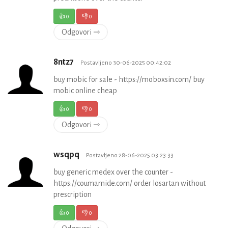
👍
0
👎
0
Odgovori ⇾
8ntz7
Postavljeno 30-06-2025 00:42:02
buy mobic for sale - https://moboxsin.com/ buy
mobic online cheap
👍
0
👎
0
Odgovori ⇾
wsqpq
Postavljeno 28-06-2025 03:23:33
buy generic medex over the counter -
https://coumamide.com/ order losartan without
prescription
👍
0
👎
0