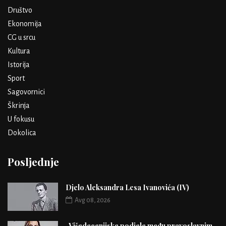
Društvo
Ekonomija
CG u srcu
Kultura
Istorija
Sport
Sagovornici
Škrinja
U fokusu
Dokolica
Posljednje
Djelo Aleksandra Lesa Ivanovića (IV)
Avg 08, 2026
„Višedecenijske podjele među pravoslavnim