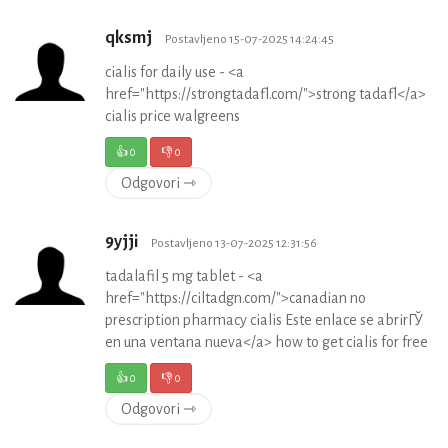
qksmj
Postavljeno 15-07-2025 14:24:45
cialis for daily use - <a
href="https://strongtadafl.com/">strong tadafl</a>
cialis price walgreens
👍
0
👎
0
Odgovori ⇾
9yjji
Postavljeno 13-07-2025 12:31:56
tadalafil 5 mg tablet - <a
href="https://ciltadgn.com/">canadian no
prescription pharmacy cialis Este enlace se abrirГЎ
en una ventana nueva</a> how to get cialis for free
👍
0
👎
0
Odgovori ⇾