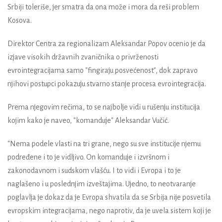
Srbiji toleriše, jer smatra da ona može i mora da reši problem
Kosova.
Direktor Centra za regionalizam Aleksandar Popov ocenio je da
izjave visokih državnih zvaničnika o privrženosti
evrointegracijama samo "fingiraju posvećenost", dok zapravo
njihovi postupci pokazuju stvarno stanje procesa evrointegracija.
Prema njegovim rečima, to se najbolje vidi u rušenju institucija
kojim kako je naveo, "komanduje" Aleksandar Vučić.
"Nema podele vlasti na tri grane, nego su sve institucije njemu
podređene i to je vidljivo. On komanduje i izvršnom i
zakonodavnom i sudskom vlašću. I to vidi i Evropa i to je
naglašeno i u poslednjim izveštajima. Ujedno, to neotvaranje
poglavlja je dokaz da je Evropa shvatila da se Srbija nije posvetila
evropskim integracijama, nego naprotiv, da je uvela sistem koji je