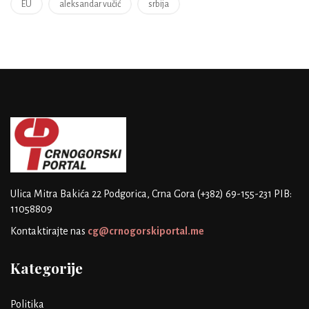
EU
aleksandar vučić
srbija
Ulica Mitra Bakića 22
Podgorica, Crna Gora
(+382) 69-155-231
PIB:
11058809
Kontaktirajte nas
cg@crnogorskiportal.me
Kategorije
Politika