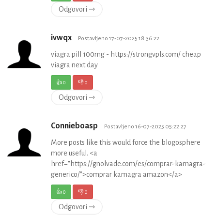
Odgovori ⇾
ivwqx
Postavljeno 17-07-2025 18:36:22
viagra pill 100mg - https://strongvpls.com/ cheap
viagra next day
👍
0
👎
0
Odgovori ⇾
Connieboasp
Postavljeno 16-07-2025 05:22:27
More posts like this would force the blogosphere
more useful. <a
href="https://gnolvade.com/es/comprar-kamagra-
generico/">comprar kamagra amazon</a>
👍
0
👎
0
Odgovori ⇾