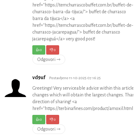
href="https://temchurrascobuffet.com.br/buffet-de-
churrasco-barra-da-tijuca/"> buffet de churrasco
barra da tijuca</a> <a
href="https://temchurrascobuffet.com.br/buffet-de-
churrasco-jacarepagua/"> buffet de churrasco
jacarepaguá</a> very good post!
👍
0
👎
0
Odgovori ⇾
vd9uf
Postavljeno 11-10-2025 07:16:25
Greetings! Very serviceable advice within this article! I
changes which will obtain the largest changes. Thanks
direction of sharing! <a
href="https://terbinafines.com/product/amoxil.html
👍
0
👎
0
Odgovori ⇾