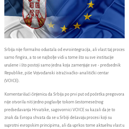
Srbija nije formalno odustala od evrointegracija, ali vlast taj proces
samo fingira, a to se najbolje vidi u tome što su sve institucije
urušene i što postoji samo jedna koja zamenjuje sve - predsednik
Republike, piše Vojvođanski istraživačko-analitički centar
(VOICE).
Komentarišući činjenicu da Srbija po prvi put od početka pregovora
nije otvorila niti jedno poglavlje tokom šestomesečnog
predsedavanja Hrvatske, sagovornici VOICE su kazali da je to
znak da Evropa shvata da se u Srbiji dešavaju procesi koji su
suprotni evropskim principima, ali da uprkos tome aktuelnu vlast u