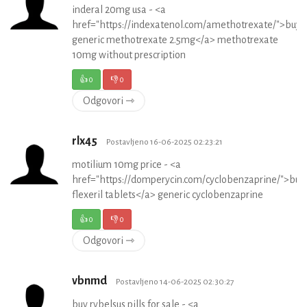
inderal 20mg usa - <a
href="https://indexatenol.com/amethotrexate/">buy
generic methotrexate 2.5mg</a> methotrexate
10mg without prescription
👍
0
👎
0
Odgovori ⇾
rlx45
Postavljeno 16-06-2025 02:23:21
motilium 10mg price - <a
href="https://domperycin.com/cyclobenzaprine/">buy
flexeril tablets</a> generic cyclobenzaprine
👍
0
👎
0
Odgovori ⇾
vbnmd
Postavljeno 14-06-2025 02:30:27
buy rybelsus pills for sale - <a