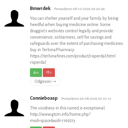
Bmwrdek
Postavljeno 08-10-2025 09:20:46
You can shelter yourself and your family by being
heedful when buying medicine online. Some
druggist's websites control legally and provide
convenience, solitariness, sell for savings and
safeguards over the extent of purchasing medicines.
buy in TerbinaPharmacy
https://terbinafines.com/product/risperdal.html
risperdal
👍
0
👎
0
Odgovori ⇾
Connieboasp
Postavljeno 29-08-2025 20:07:13
The vividness in this ruined is exceptional.
http://www.gtcm.info/home.php?
mod=space&uid=1169213