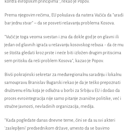
kontra evropskim principima", rekao je Popov.
Prema njegovim rečima, EU pokušava da natera Vučića da "uradi
bar jednu stvar" – da se posveti rešavanju problema Kosova.
"Vučić je toga veoma svestan i zna da dokle god je on glavni ili
jedan od glavnih igrača u rešavanju kosovskog rebusa - da će mu
se štošta gledati kroz prste i neće biti izložen drugim pritiscima
sem pritisku da reši problem Kosova", kazao je Popov.
Bivši pokrajinski sekretar za međuregionalnu saradnju i lokalnu
samoupravu Branislav Bugarski rekao je da je teško prepoznati
društvenu elitu koja je odlučna u borbi za Srbiju u EU i dodao da
proces evrointegracija nije samo pitanje zvanične politike, već i
stručne javnosti, nevladinih organizacija, medija.
"Kada pogledate danas dnevne teme, čini se da su svi akteri
'zaslepljeni' predsednikom države, umesto da se bavimo