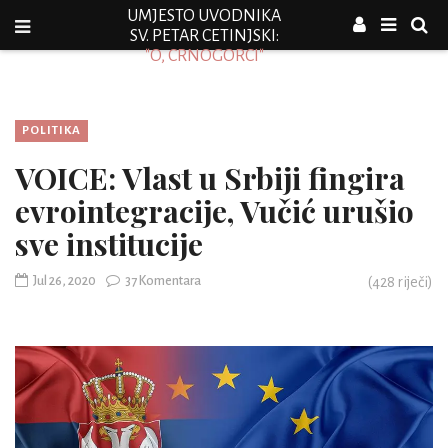
UMJESTO UVODNIKA
SV. PETAR CETINJSKI:
"O, CRNOGORCI"
POLITIKA
VOICE: Vlast u Srbiji fingira
evrointegracije, Vučić urušio
sve institucije
Jul 26, 2020
37 Komentara
(
428
riječi)