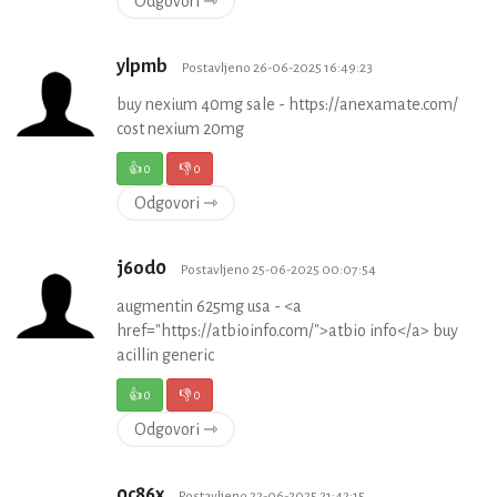
Odgovori ⇾
ylpmb
Postavljeno 26-06-2025 16:49:23
buy nexium 40mg sale - https://anexamate.com/
cost nexium 20mg
👍
0
👎
0
Odgovori ⇾
j6od0
Postavljeno 25-06-2025 00:07:54
augmentin 625mg usa - <a
href="https://atbioinfo.com/">atbio info</a> buy
acillin generic
👍
0
👎
0
Odgovori ⇾
0c86x
Postavljeno 22-06-2025 21:42:15