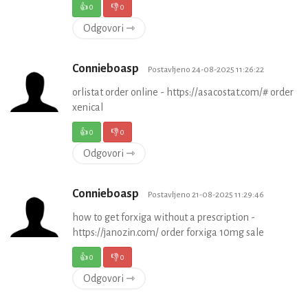
👍
0
👎
0
Odgovori ⇾
Connieboasp
Postavljeno 24-08-2025 11:26:22
orlistat order online - https://asacostat.com/# order
xenical
👍
0
👎
0
Odgovori ⇾
Connieboasp
Postavljeno 21-08-2025 11:29:46
how to get forxiga without a prescription -
https://janozin.com/ order forxiga 10mg sale
👍
0
👎
0
Odgovori ⇾