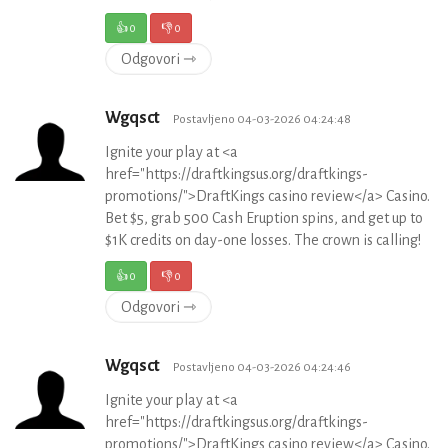
👍
0
👎
0
Odgovori ⇾
Wgqsct
Postavljeno 04-03-2026 04:24:48
Ignite your play at <a
href="https://draftkingsus.org/draftkings-
promotions/">DraftKings casino review</a> Casino.
Bet $5, grab 500 Cash Eruption spins, and get up to
$1K credits on day-one losses. The crown is calling!
👍
0
👎
0
Odgovori ⇾
Wgqsct
Postavljeno 04-03-2026 04:24:46
Ignite your play at <a
href="https://draftkingsus.org/draftkings-
promotions/">DraftKings casino review</a> Casino.