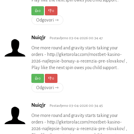
Play like the next spin owes you child support .
👍
0
👎
0
Odgovori ⇾
Nuiqjr
Postavljeno 03-04-2026 00:34:47
One more round and gravity starts taking your
orders - http://gketorolac.com/mostbet-kasino-
2026-najlepsie-bonusy-a-recenzia-pre-slovakov/ ,
Play like the next spin owes you child support .
👍
0
👎
0
Odgovori ⇾
Nuiqjr
Postavljeno 03-04-2026 00:34:45
One more round and gravity starts taking your
orders - http://gketorolac.com/mostbet-kasino-
2026-najlepsie-bonusy-a-recenzia-pre-slovakov/ ,