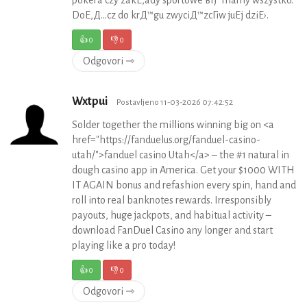
pokera czy zakЕ‚ady sportowe вЂ“ mamy wszystko.
DoЕ‚Д…cz do krД™gu zwyciД™zcГіw juЕј dziЕ›.
👍
0
👎
0
Odgovori ⇾
Wxtpui
Postavljeno 11-03-2026 07:42:52
Solder together the millions winning big on <a
href="https://fanduelus.org/fanduel-casino-
utah/">fanduel casino Utah</a> – the #1 natural in
dough casino app in America. Get your $1000 WITH
IT AGAIN bonus and refashion every spin, hand and
roll into real banknotes rewards. Irresponsibly
payouts, huge jackpots, and habitual activity –
download FanDuel Casino any longer and start
playing like a pro today!
👍
0
👎
0
Odgovori ⇾