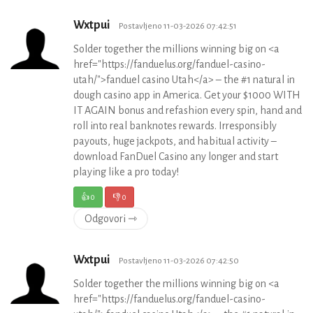
Wxtpui
Postavljeno 11-03-2026 07:42:51
Solder together the millions winning big on <a
href="https://fanduelus.org/fanduel-casino-
utah/">fanduel casino Utah</a> – the #1 natural in
dough casino app in America. Get your $1000 WITH
IT AGAIN bonus and refashion every spin, hand and
roll into real banknotes rewards. Irresponsibly
payouts, huge jackpots, and habitual activity –
download FanDuel Casino any longer and start
playing like a pro today!
👍
0
👎
0
Odgovori ⇾
Wxtpui
Postavljeno 11-03-2026 07:42:50
Solder together the millions winning big on <a
href="https://fanduelus.org/fanduel-casino-