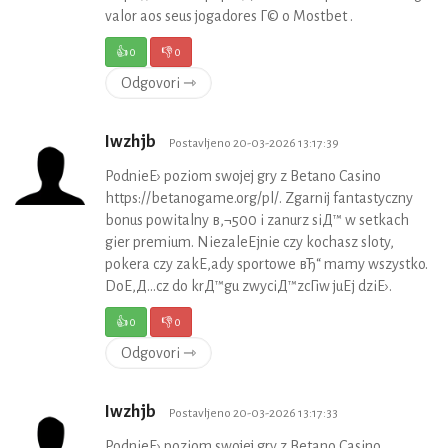
valor aos seus jogadores Г© o Mostbet .
👍
0
👎
0
Odgovori ⇾
Iwzhjb
Postavljeno 20-03-2026 13:17:39
PodnieЕ› poziom swojej gry z Betano Casino
https://betanogame.org/pl/. Zgarnij fantastyczny
bonus powitalny в‚¬500 i zanurz siД™ w setkach
gier premium. NiezaleЕјnie czy kochasz sloty,
pokera czy zakЕ‚ady sportowe вЂ“ mamy wszystko.
DoЕ‚Д…cz do krД™gu zwyciД™zcГіw juЕј dziЕ›.
👍
0
👎
0
Odgovori ⇾
Iwzhjb
Postavljeno 20-03-2026 13:17:33
PodnieЕ› poziom swojej gry z Betano Casino