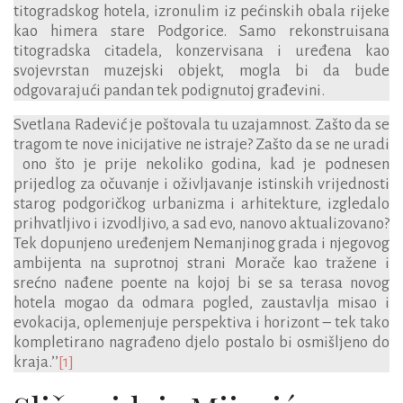
titogradskog hotela, izronulim iz pećinskih obala rijeke
kao himera stare Podgorice. Samo rekonstruisana
titogradska citadela, konzervisana i uređena kao
svojevrstan muzejski objekt, mogla bi da bude
odgovarajući pandan tek podignutoj građevini.
Svetlana Radević je poštovala tu uzajamnost. Zašto da se
tragom te nove inicijative ne istraje? Zašto da se ne uradi
ono što je prije nekoliko godina, kad je podnesen
prijedlog za očuvanje i oživljavanje istinskih vrijednosti
starog podgoričkog urbanizma i arhitekture, izgledalo
prihvatljivo i izvodljivo, a sad evo, nanovo aktualizovano?
Tek dopunjeno uređenjem Nemanjinog grada i njegovog
ambijenta na suprotnoj strani Morače kao tražene i
srećno nađene poente na kojoj bi se sa terasa novog
hotela mogao da odmara pogled, zaustavlja misao i
evokacija, oplemenjuje perspektiva i horizont – tek tako
kompletirano nagrađeno djelo postalo bi osmišljeno do
kraja.’’
[1]