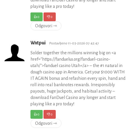
download FanDuel Casino any longer and start
playing like a pro today!
👍
0
👎
0
Odgovori ⇾
Wxtpui
Postavljeno 11-03-2026 07:42:47
Solder together the millions winning big on <a
href="https://fanduelus.org/fanduel-casino-
utah/">fanduel casino Utah</a> – the #1 natural in
dough casino app in America. Get your $1000 WITH
IT AGAIN bonus and refashion every spin, hand and
roll into real banknotes rewards. Irresponsibly
payouts, huge jackpots, and habitual activity –
download FanDuel Casino any longer and start
playing like a pro today!
👍
0
👎
0
Odgovori ⇾