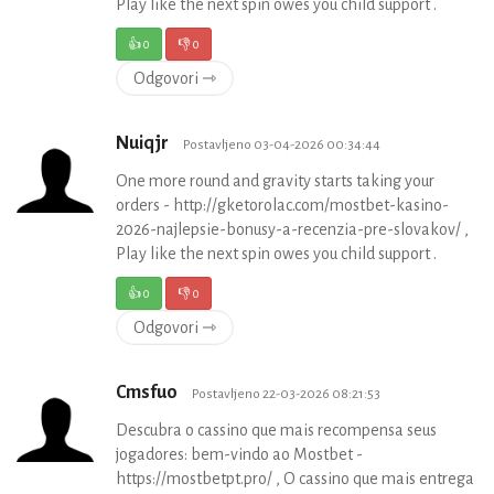
Play like the next spin owes you child support .
👍
0
👎
0
Odgovori ⇾
Nuiqjr
Postavljeno 03-04-2026 00:34:44
One more round and gravity starts taking your
orders - http://gketorolac.com/mostbet-kasino-
2026-najlepsie-bonusy-a-recenzia-pre-slovakov/ ,
Play like the next spin owes you child support .
👍
0
👎
0
Odgovori ⇾
Cmsfuo
Postavljeno 22-03-2026 08:21:53
Descubra o cassino que mais recompensa seus
jogadores: bem-vindo ao Mostbet -
https://mostbetpt.pro/ , O cassino que mais entrega