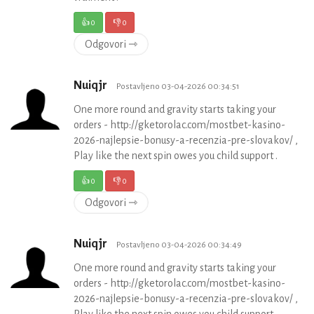
👍
0
👎
0
Odgovori ⇾
Nuiqjr
Postavljeno 03-04-2026 00:34:51
One more round and gravity starts taking your
orders - http://gketorolac.com/mostbet-kasino-
2026-najlepsie-bonusy-a-recenzia-pre-slovakov/ ,
Play like the next spin owes you child support .
👍
0
👎
0
Odgovori ⇾
Nuiqjr
Postavljeno 03-04-2026 00:34:49
One more round and gravity starts taking your
orders - http://gketorolac.com/mostbet-kasino-
2026-najlepsie-bonusy-a-recenzia-pre-slovakov/ ,