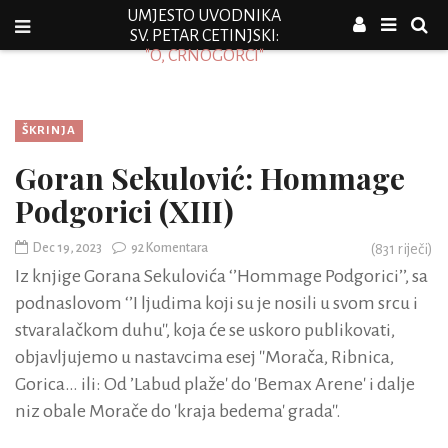
UMJESTO UVODNIKA
SV. PETAR CETINJSKI:
"O, CRNOGORCI"
ŠKRINJA
Goran Sekulović: Hommage
Podgorici (XIII)
Dec 19, 2023
92 Komentara
(
831
riječi)
Iz knjige Gorana Sekulovića ‘’Hommage Podgorici’’, sa
podnaslovom ‘’I ljudima koji su je nosili u svom srcu i
stvaralačkom duhu'', koja će se uskoro publikovati,
objavljujemo u nastavcima esej ''Morača, Ribnica,
Gorica… ili: Od ’Labud plaže' do 'Bemax Arene' i dalje
niz obale Morače do 'kraja bedema' grada''.