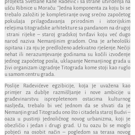
projekta Svetlane Kane Radević i sa strane utvrđenja na
ušću Ribnice u Moraču: ''
Jedna
komponenta
za
koju
bi
se
trebalo
zalo
ž
iti
je
kompletiranje
ovog
sre
ć
no
zapo
č
etog
poku
š
aja
prilago
đ
avanja
prirodnim
i
istorijskim
relejima
titogradske
arhitekture
sa
pandanom
na
drugoj
strani
rijeke
–
staroj
gradskoj
tvr
đ
avi
koju
ve
ć
dugo
narod
naziva
Nemanjinim
gradom
.
Ona je arheološki
ispitana i za nju je predloženo adekvatno rješenje. Nečiji
nehat ili nerazumjevanje godinama su kočili izvođenje
jednog započetog posla, uklapanje Nemanjinog grada u
živi organizam izgradnje Titograda kome stoji kao ruglo
u samom centru grada.
Poslije Radevićeve egzibicije, koja je uvažena kao
primjer za dublje razmišljanje i nove ambicije u
građevinarstvu isprepletenom ostacima kulturnog
nasljeđa, trebalo bi već jednom da se shvati da je
Nemanjin grad Titogradu ono što i citadela staroj Budvi –
oaza u pustinji jednoličnog novog urbanizma, koji je
obezličio i jedan i drugi grad. U tu oazu bi se moglo
pobjeći na osobit način – pogledom sa terasa novog