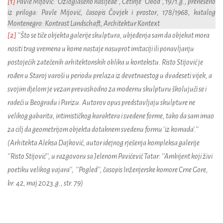
[1]
Pavle
Mijovi
ć:“
Ozlogla
š
eno
naslje
đ
e
”,
Cetinje
“
Obod
”, 1971.g., prenešeno
iz priloga:
Pavle
Mijovi
ć, č
asopis
Č
ovjek
i
prostor
, 178/1968,
katalog
Montenegro
:
Kontrast
Landschaft
,
Architektur
Kontext
[2]
''Što se tiče objekta galerije
skulptura
,
ubje
đ
enja
sam
da
objekat
mora
nositi
trag
vremena
u
kome
nastaje
nasuprot
imitaciji
ili
ponavljanju
postoje
ć
ih
zate
č
enih
arhitektonskih
oblika
u
kontekstu
. Risto Stijović je
rođen u Staroj varoši u periodu prelaza iz devetnaestog u dvadeseti vijek, a
svojim djelom je vezan prevashodno za modernu skulpturu školujuči se i
radeći u Beogradu i Parizu. Autorov opus predstavljaju skulpture ne
velikog gabarita, intimističkog karaktera i svedene forme, tako da sam imao
za cilj da geometrijom objekta dotaknem svedenu formu 'iz komada'.''
(Arhitekta Aleksa Dajković, autor idejnog rješenja kompleksa galerije
''Risto Stijović'', u razgovoru sa Jelenom Pavićević Tatar: ''Ambijent koji živi
poetiku velikog vajara'',
''Pogled'', časopis Inženjerske komore Crne Gore,
br. 42, maj 2023.g., str. 79)