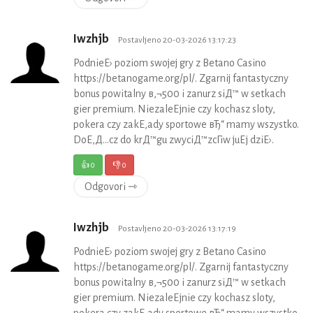
Iwzhjb
Postavljeno 20-03-2026 13:17:23
PodnieЕ› poziom swojej gry z Betano Casino
https://betanogame.org/pl/. Zgarnij fantastyczny
bonus powitalny в‚¬500 i zanurz siД™ w setkach
gier premium. NiezaleЕјnie czy kochasz sloty,
pokera czy zakЕ‚ady sportowe вЂ“ mamy wszystko.
DoЕ‚Д…cz do krД™gu zwyciД™zcГіw juЕј dziЕ›.
👍
0
👎
0
Odgovori ⇾
Iwzhjb
Postavljeno 20-03-2026 13:17:19
PodnieЕ› poziom swojej gry z Betano Casino
https://betanogame.org/pl/. Zgarnij fantastyczny
bonus powitalny в‚¬500 i zanurz siД™ w setkach
gier premium. NiezaleЕјnie czy kochasz sloty,