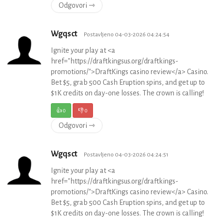
Odgovori ⇾
Wgqsct
Postavljeno 04-03-2026 04:24:54
Ignite your play at <a
href="https://draftkingsus.org/draftkings-
promotions/">DraftKings casino review</a> Casino.
Bet $5, grab 500 Cash Eruption spins, and get up to
$1K credits on day-one losses. The crown is calling!
👍
0
👎
0
Odgovori ⇾
Wgqsct
Postavljeno 04-03-2026 04:24:51
Ignite your play at <a
href="https://draftkingsus.org/draftkings-
promotions/">DraftKings casino review</a> Casino.
Bet $5, grab 500 Cash Eruption spins, and get up to
$1K credits on day-one losses. The crown is calling!