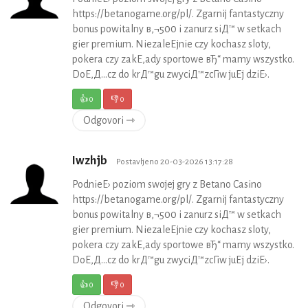
https://betanogame.org/pl/. Zgarnij fantastyczny
bonus powitalny в‚¬500 i zanurz siД™ w setkach
gier premium. NiezaleЕјnie czy kochasz sloty,
pokera czy zakЕ‚ady sportowe вЂ“ mamy wszystko.
DoЕ‚Д…cz do krД™gu zwyciД™zcГіw juЕј dziЕ›.
👍
0
👎
0
Odgovori ⇾
Iwzhjb
Postavljeno 20-03-2026 13:17:28
PodnieЕ› poziom swojej gry z Betano Casino
https://betanogame.org/pl/. Zgarnij fantastyczny
bonus powitalny в‚¬500 i zanurz siД™ w setkach
gier premium. NiezaleЕјnie czy kochasz sloty,
pokera czy zakЕ‚ady sportowe вЂ“ mamy wszystko.
DoЕ‚Д…cz do krД™gu zwyciД™zcГіw juЕј dziЕ›.
👍
0
👎
0
Odgovori ⇾