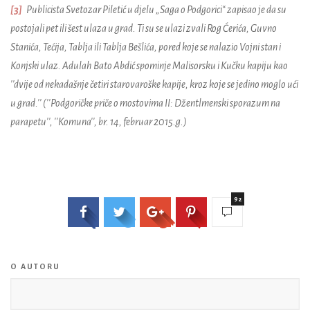
[3]
Publicista
Svetozar
Pileti
ć
u
djelu
„
Saga
o
Podgorici
“
zapisao
je
da
su
postojali
pet
ili
š
est
ulaza
u
grad
. T
i
su se
ulazi
zvali
Rog
Ć
eri
ć
a
,
Guvno
Stani
ć
a
,
Te
ć
ija
,
Tablja
ili
Tablja
Be
š
li
ć
a
,
pored
koje
se
nalazio
Vojni
stan
i
Konjski
ulaz
.
A
dulah
Bato Abdić spominje Malisorsku i Kučku kapiju kao
''dvije od nekadašnje četiri starovaroške kapije, kroz koje se jedino moglo ući
u grad.'' (''Podgoričke priče o mostovima II: Džentlmenski sporazum na
parapetu'', ''Komuna'', br. 14, februar 2015.g.)
92
O AUTORU