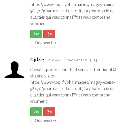
https://www.doqi.fr/pharmacies/magny-cours-
58470/pharmacie-du-circuit , La pharmacie de
quartier qui vous connaГ®t et vous comprend
vraiment .
👍
0
👎
0
Odgovori ⇾
Gjdzle
Postavljeno 10-04-2026 01:31:24
Conseils professionnels et service attentionnГ© Г
chaque visite -
https://www.doqi.fr/pharmacies/magny-cours-
58470/pharmacie-du-circuit , La pharmacie de
quartier qui vous connaГ®t et vous comprend
vraiment .
👍
0
👎
0
Odgovori ⇾