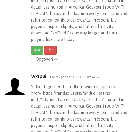
utah/">fanduel casino Utah</a> – the #1 natural in
dough casino app in America. Get your $1000 WITH
IT AGAIN bonus and refashion every spin, hand and
roll into real banknotes rewards. Irresponsibly
payouts, huge jackpots, and habitual activity –
download FanDuel Casino any longer and start
playing like a pro today!
👍
0
👎
0
Odgovori ⇾
Wxtpui
Postavljeno 11-03-2026 07:42:48
Solder together the millions winning big on <a
href="https://fanduelus.org/fanduel-casino-
utah/">fanduel casino Utah</a> – the #1 natural in
dough casino app in America. Get your $1000 WITH
IT AGAIN bonus and refashion every spin, hand and
roll into real banknotes rewards. Irresponsibly
payouts, huge jackpots, and habitual activity –