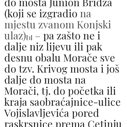
do mosta Junion Bridža
(koji se izgradio
n
a
mjestu zvanom Konjski
ulaz)
– pa zašto ne i
[3]
dalje niz lijevu ili pak
desnu obalu Morače sve
do tzv. Krivog mosta i još
dalje do mosta na
Morači, tj. do početka ili
kraja saobraćajnice-ulice
Vojislavljevića pored
raskrsnice prema Cetinju