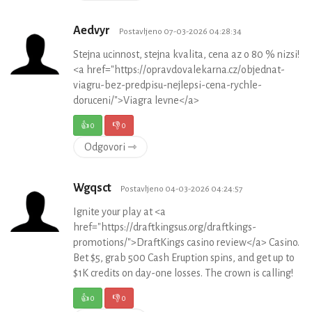
Aedvyr
Postavljeno 07-03-2026 04:28:34
Stejna ucinnost, stejna kvalita, cena az o 80 % nizsi!
<a href="https://opravdovalekarna.cz/objednat-
viagru-bez-predpisu-nejlepsi-cena-rychle-
doruceni/">Viagra levne</a>
👍
0
👎
0
Odgovori ⇾
Wgqsct
Postavljeno 04-03-2026 04:24:57
Ignite your play at <a
href="https://draftkingsus.org/draftkings-
promotions/">DraftKings casino review</a> Casino.
Bet $5, grab 500 Cash Eruption spins, and get up to
$1K credits on day-one losses. The crown is calling!
👍
0
👎
0