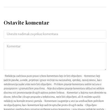
Ostavite komentar
• Redakcija zadržava puno pravo izbora komentara koji će biti objavljeni. • Komentari koji
sadrže psovke, uvrede, prijetnje i govor mržnje na nacionalnoj, vjerskoj, rasnoj osnovi, kao i
netolerancija svake vrste neće biti objavljeni. • Prilikom pisanje komentara vodite računa o
pravopisnim i gramatičkim pravilima. • Nije dozvoljeno pisanje komentara isključivo velikim
slovima niti promovisanje drugih sajtova putem linkova. • Komentari u kojima nam skrećete na
slovne, tehničke i druge propuste u tekstovima, neće biti objavljeni, ali ih možete uputiti
redakciji na kontakt stranici portala. • Komentare i sugestije u vezi sa uređivačkom politikom
ne objavljujemo, kao i komentare koji sadrže optužbe protiv drugih osoba. • Objavljeni
komentari predstavljaju privatno mišljenje autora komentara, i nisu stavovi redakcije portala. •