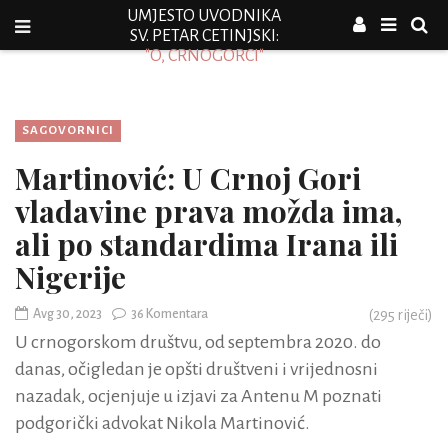
UMJESTO UVODNIKA
SV. PETAR CETINJSKI:
"O, CRNOGORCI"
SAGOVORNICI
Martinović: U Crnoj Gori
vladavine prava možda ima,
ali po standardima Irana ili
Nigerije
Avg 30, 2023
36 Komentara
(
295
riječi)
U crnogorskom društvu, od septembra 2020. do
danas, očigledan je opšti društveni i vrijednosni
nazadak, ocjenjuje u izjavi za Antenu M poznati
podgorički advokat Nikola Martinović.