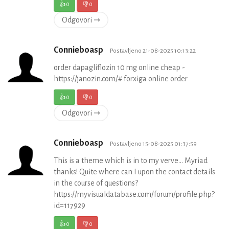
👍
0
👎
0
Odgovori ⇾
Connieboasp
Postavljeno 21-08-2025 10:13:22
order dapagliflozin 10 mg online cheap -
https://janozin.com/# forxiga online order
👍
0
👎
0
Odgovori ⇾
Connieboasp
Postavljeno 15-08-2025 01:37:59
This is a theme which is in to my verve… Myriad
thanks! Quite where can I upon the contact details
in the course of questions?
https://myvisualdatabase.com/forum/profile.php?
id=117929
👍
0
👎
0