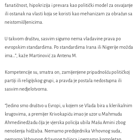
fanatičnost, hipokrizija i prevara kao politički model za osvajanje
ili ostanak na vlasti koja se koristi kao mehanizam za obračun sa
neistomišljenicima.
U takvom društvu, sasvim sigurno nema vladavine prava po
evropskim standardima. Po standardima Irana ili Nigerije možda
ima…”, kaže Martinović za Antenu M.
Kompetencije su, smatra on, zamijenjene pripadnošću političkoj
partiji ili religijskog grupi, a pravda je postala nedostupna ili
sasvim nedjelotvorna.
“Jedino smo društvo u Evropi, u kojem se Vlada bira u klerikalnim
krugovima, a premijer Krivokapiću imao je uzor u Mahmudu
Ahmedinedžadu čija je vjerska policija ubila Mašu Amini zbog
nenošenja hidžaba. Nemamo predsjednika Vrhovnog suda,
nemamo Vrhovnog državnog tužioca i nemamo kompletan