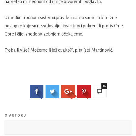
napretka ni u jednom od ranije otvorenih poglavlja.
U međunarodnom sistemu pravde imamo samo arbitražne
postupke koje su nezadovoljni investitori pokrenuli protiv Crne
Gore i čije ishode sa zebnjom očekujemo.
Treba li više? Možemo li još ovako?”, pita (se) Martinović.
36
O AUTORU