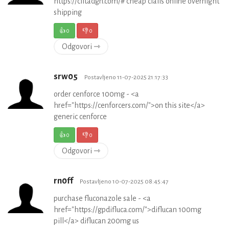
https://ciltadgn.com/# cheap cialis online overnight
shipping
👍
0
👎
0
Odgovori ⇾
srw05
Postavljeno 11-07-2025 21:17:33
order cenforce 100mg - <a
href="https://cenforcers.com/">on this site</a>
generic cenforce
👍
0
👎
0
Odgovori ⇾
rn0ff
Postavljeno 10-07-2025 08:45:47
purchase fluconazole sale - <a
href="https://gpdifluca.com/">diflucan 100mg
pill</a> diflucan 200mg us