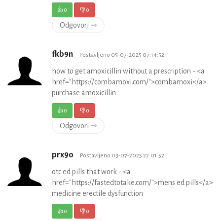
👍
0
👎
0
Odgovori ⇾
fkb9n
Postavljeno 05-07-2025 07:14:52
how to get amoxicillin without a prescription - <a
href="https://combamoxi.com/">combamoxi</a>
purchase amoxicillin
👍
0
👎
0
Odgovori ⇾
prx9o
Postavljeno 03-07-2025 22:01:52
otc ed pills that work - <a
href="https://fastedtotake.com/">mens ed pills</a>
medicine erectile dysfunction
👍
0
👎
0