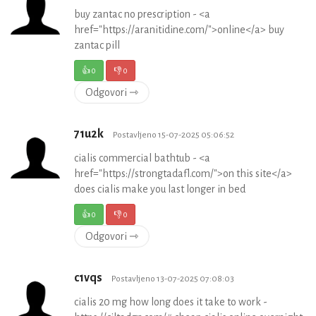
buy zantac no prescription - <a
href="https://aranitidine.com/">online</a> buy
zantac pill
👍
0
👎
0
Odgovori ⇾
71u2k
Postavljeno 15-07-2025 05:06:52
cialis commercial bathtub - <a
href="https://strongtadafl.com/">on this site</a>
does cialis make you last longer in bed
👍
0
👎
0
Odgovori ⇾
c1vqs
Postavljeno 13-07-2025 07:08:03
cialis 20 mg how long does it take to work -