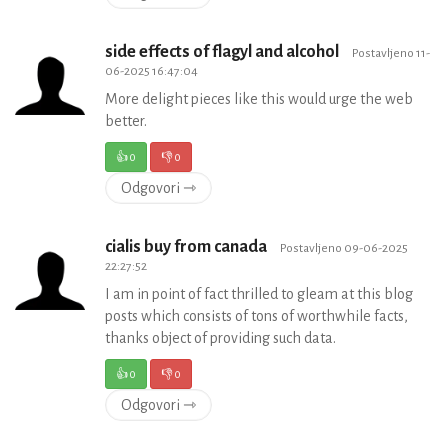
side effects of flagyl and alcohol
Postavljeno 11-
06-2025 16:47:04
More delight pieces like this would urge the web
better.
👍
0
👎
0
Odgovori ⇾
cialis buy from canada
Postavljeno 09-06-2025
22:27:52
I am in point of fact thrilled to gleam at this blog
posts which consists of tons of worthwhile facts,
thanks object of providing such data.
👍
0
👎
0
Odgovori ⇾