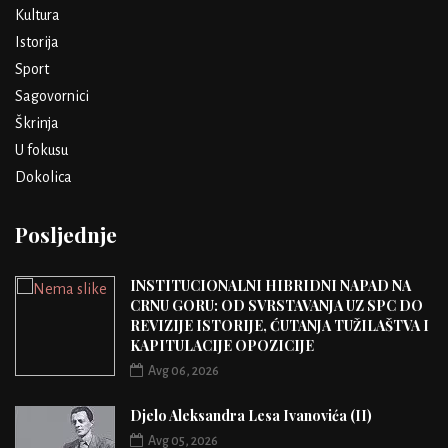
Kultura
Istorija
Sport
Sagovornici
Škrinja
U fokusu
Dokolica
Posljednje
INSTITUCIONALNI HIBRIDNI NAPAD NA
CRNU GORU: OD SVRSTAVANJA UZ SPC DO
REVIZIJE ISTORIJE, ĆUTANJA TUŽILAŠTVA I
KAPITULACIJE OPOZICIJE
Avg 06, 2026
Djelo Aleksandra Lesa Ivanovića (II)
Avg 05, 2026