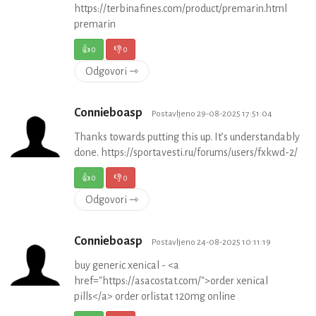
https://terbinafines.com/product/premarin.html
premarin
👍
0
👎
0
Odgovori ⇾
Connieboasp
Postavljeno 29-08-2025 17:51:04
Thanks towards putting this up. It’s understandably
done. https://sportavesti.ru/forums/users/fxkwd-2/
👍
0
👎
0
Odgovori ⇾
Connieboasp
Postavljeno 24-08-2025 10:11:19
buy generic xenical - <a
href="https://asacostat.com/">order xenical
pills</a> order orlistat 120mg online