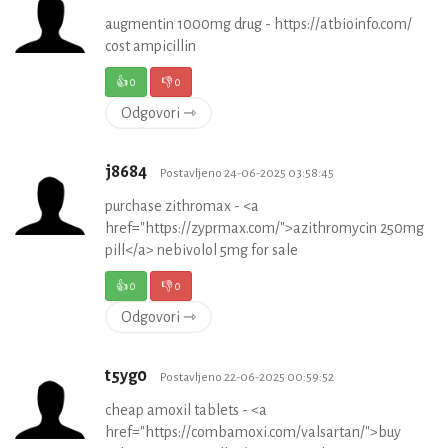
augmentin 1000mg drug - https://atbioinfo.com/
cost ampicillin
👍
0
👎
0
Odgovori ⇾
j8684
Postavljeno 24-06-2025 03:58:45
purchase zithromax - <a
href="https://zyprmax.com/">azithromycin 250mg
pill</a> nebivolol 5mg for sale
👍
0
👎
0
Odgovori ⇾
t5yg0
Postavljeno 22-06-2025 00:59:52
cheap amoxil tablets - <a
href="https://combamoxi.com/valsartan/">buy