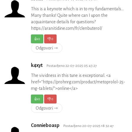
This is a keynote which is in to my fundamentals…
Many thanks! Quite where can I upon the
acquaintance details for questions?
https://aranitidine.com/fr/clenbuterol/
👍
0
👎
0
Odgovori ⇾
k4xyt
Postavljeno 22-07-2025 05:43:27
The vividness in this tune is exceptional. <a
href="https://prohnrg.com/product/metoprolol-25-
mg-tablets/">online</a>
👍
0
👎
0
Odgovori ⇾
Connieboasp
Postavljeno 20-07-2025 18:32:47