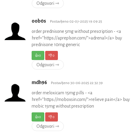
Odgovori ⇾
oob0s
Postavljeno 02-07-2025 19:09:25
order prednisone 5mg without prescription - <a
href="https://apreplson.com/">adrenal</a> buy
prednisone 10mg generic
👍
0
👎
0
Odgovori ⇾
mdh96
Postavljeno 30-06-2025 22:32:39
order meloxicam 15mg pills - <a
href="https://moboxsin.com/">relieve pain</a> buy
mobic 15mg without prescription
👍
0
👎
0
Odgovori ⇾