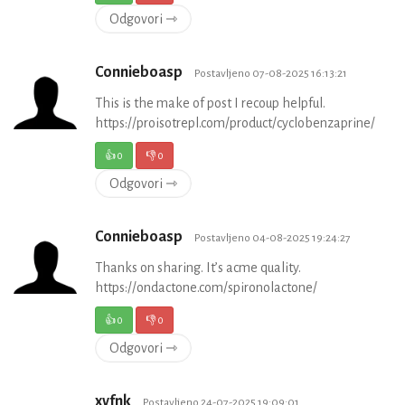
Odgovori ⇾
Connieboasp
Postavljeno 07-08-2025 16:13:21
This is the make of post I recoup helpful.
https://proisotrepl.com/product/cyclobenzaprine/
👍
0
👎
0
Odgovori ⇾
Connieboasp
Postavljeno 04-08-2025 19:24:27
Thanks on sharing. It’s acme quality.
https://ondactone.com/spironolactone/
👍
0
👎
0
Odgovori ⇾
xvfnk
Postavljeno 24-07-2025 19:09:01