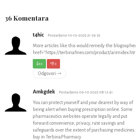
36 Komentara
t4hic
Postavljeno 10-10-2025 21:39:35
More articles like this would remedy the blogosphere r
href="https://terbinafines.com/product/arimidex.ht
👍
0
👎
0
Odgovori ⇾
Amkgdek
Postavljeno 09-10-2025 08:13:41
You can protect yourself and your dearest by way of
being alert when buying prescription online. Some
pharmaceutics websites operate legally and put
forward convenience, privacy, rate savings and
safeguards over the extent of purchasing medicines.
buy in TerbinaPharmacy