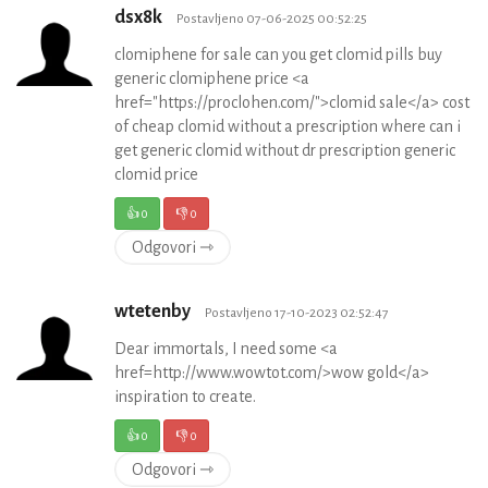
dsx8k
Postavljeno 07-06-2025 00:52:25
clomiphene for sale can you get clomid pills buy
generic clomiphene price <a
href="https://proclohen.com/">clomid sale</a> cost
of cheap clomid without a prescription where can i
get generic clomid without dr prescription generic
clomid price
👍
0
👎
0
Odgovori ⇾
wtetenby
Postavljeno 17-10-2023 02:52:47
Dear immortals, I need some <a
href=http://www.wowtot.com/>wow gold</a>
inspiration to create.
👍
0
👎
0
Odgovori ⇾