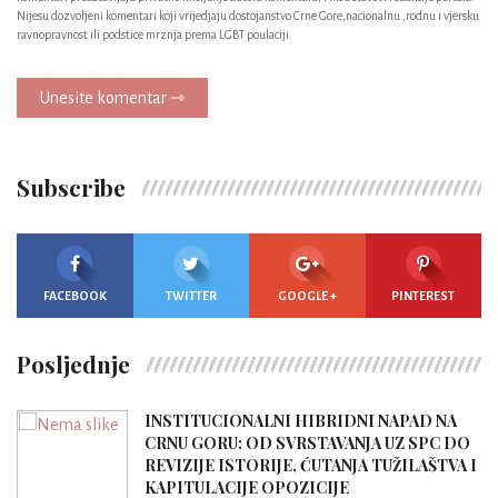
Nijesu dozvoljeni komentari koji vrijedjaju dostojanstvo Crne Gore,nacionalnu ,rodnu i vjersku
ravnopravnost ili podstice mrznja prema LGBT poulaciji.
Unesite komentar ⇾
Subscribe
FACEBOOK
TWITTER
GOOGLE +
PINTEREST
Posljednje
INSTITUCIONALNI HIBRIDNI NAPAD NA
CRNU GORU: OD SVRSTAVANJA UZ SPC DO
REVIZIJE ISTORIJE, ĆUTANJA TUŽILAŠTVA I
KAPITULACIJE OPOZICIJE