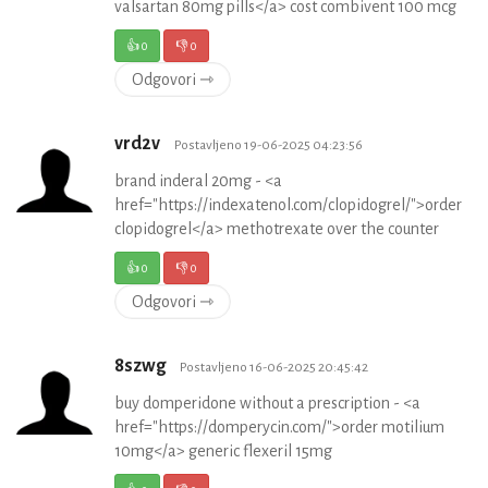
valsartan 80mg pills</a> cost combivent 100 mcg
👍
0
👎
0
Odgovori ⇾
vrd2v
Postavljeno 19-06-2025 04:23:56
brand inderal 20mg - <a
href="https://indexatenol.com/clopidogrel/">order
clopidogrel</a> methotrexate over the counter
👍
0
👎
0
Odgovori ⇾
8szwg
Postavljeno 16-06-2025 20:45:42
buy domperidone without a prescription - <a
href="https://domperycin.com/">order motilium
10mg</a> generic flexeril 15mg