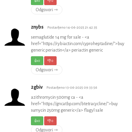
👍
0
👎
0
Odgovori ⇾
znybs
Postavljeno 14-06-2025 21:42:35
semaglutide 14 mg for sale - <a
href="https://rybiactin.com/cyproheptadine/">buy
generic periactin</a> periactin generic
👍
0
👎
0
Odgovori ⇾
2gbiv
Postavljeno 13-06-2025 09:33:56
azithromycin 500mg ca - <a
href="https://gncatbp.com/btetracycline/">buy
sumycin 250mg generic</a> flagyl sale
👍
0
👎
0
Odgovori ⇾