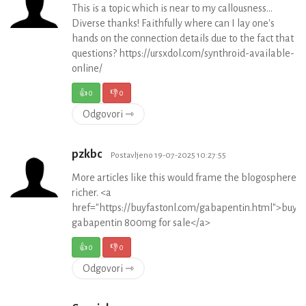
This is a topic which is near to my callousness…
Diverse thanks! Faithfully where can I lay one's
hands on the connection details due to the fact that
questions? https://ursxdol.com/synthroid-available-
online/
👍
0
👎
0
Odgovori ⇾
pzkbc
Postavljeno 19-07-2025 10:27:55
More articles like this would frame the blogosphere
richer. <a
href="https://buyfastonl.com/gabapentin.html">buy
gabapentin 800mg for sale</a>
👍
0
👎
0
Odgovori ⇾