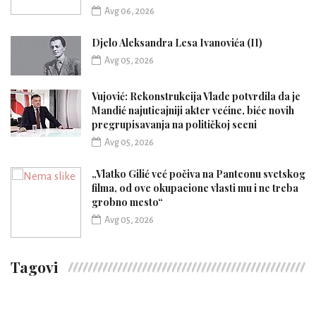
Avg 06, 2026
Djelo Aleksandra Lesa Ivanovića (II)
Avg 05, 2026
Vujović: Rekonstrukcija Vlade potvrdila da je
Mandić najuticajniji akter većine, biće novih
pregrupisavanja na političkoj sceni
Avg 05, 2026
„Vlatko Gilić već počiva na Panteonu svetskog
filma, od ove okupacione vlasti mu i ne treba
grobno mesto“
Avg 05, 2026
Tagovi