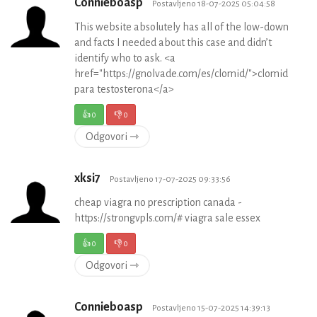
Connieboasp
Postavljeno 18-07-2025 05:04:58
This website absolutely has all of the low-down
and facts I needed about this case and didn’t
identify who to ask. <a
href="https://gnolvade.com/es/clomid/">clomid
para testosterona</a>
👍
0
👎
0
Odgovori ⇾
xksi7
Postavljeno 17-07-2025 09:33:56
cheap viagra no prescription canada -
https://strongvpls.com/# viagra sale essex
👍
0
👎
0
Odgovori ⇾
Connieboasp
Postavljeno 15-07-2025 14:39:13