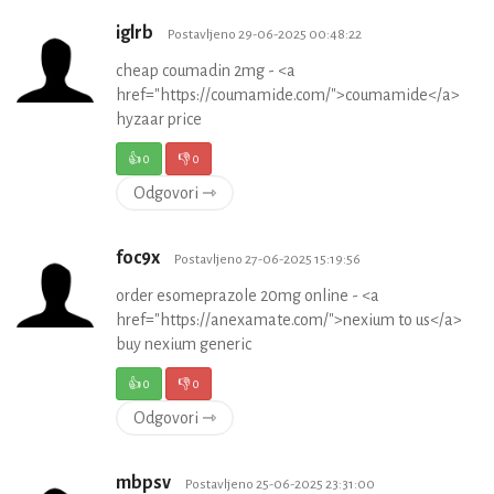
iglrb
Postavljeno 29-06-2025 00:48:22
cheap coumadin 2mg - <a
href="https://coumamide.com/">coumamide</a>
hyzaar price
👍
0
👎
0
Odgovori ⇾
foc9x
Postavljeno 27-06-2025 15:19:56
order esomeprazole 20mg online - <a
href="https://anexamate.com/">nexium to us</a>
buy nexium generic
👍
0
👎
0
Odgovori ⇾
mbpsv
Postavljeno 25-06-2025 23:31:00