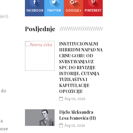
FACEBOOK
TWITTER
GOOGLE +
PINTEREST
iječi)
Posljednje
INSTITUCIONALNI
HIBRIDNI NAPAD NA
CRNU GORU: OD
SVRSTAVANJA UZ
SPC DO REVIZIJE
ISTORIJE, ĆUTANJA
TUŽILAŠTVA I
KAPITULACIJE
 do
OPOZICIJE
Avg 06, 2026
Djelo Aleksandra
Lesa Ivanovića (II)
ta
Avg 05, 2026
nose