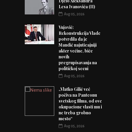
Djelo Aleksandra
Lesa Ivanovića (II)
Avg 05, 2026
Vujović:
Rekonstrukcija Vlade
potvrdila da je
Mandić najuticajniji
akter većine, biće
novih
pregrupisavanja na
političkoj sceni
Avg 05, 2026
„Vlatko Gilić već
počiva na Panteonu
svetskog filma, od ove
okupacione vlasti mu i
ne treba grobno
mesto“
Avg 05, 2026