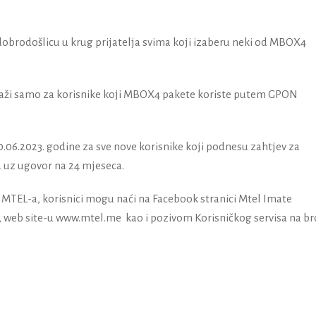
obrodošlicu u krug prijatelja svima koji izaberu neki od MBOX4
aži samo za korisnike koji MBOX4 pakete koriste putem GPON
30.06.2023. godine za sve nove korisnike koji podnesu zahtjev za
 uz ugovor na 24 mjeseca.
 MTEL-a, korisnici mogu naći na Facebook stranici Mtel Imate
, web site-u www.mtel.me kao i pozivom Korisničkog servisa na br