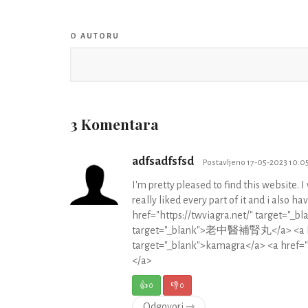
O AUTORU
3 Komentara
adfsadfsfsd
Postavljeno 17-05-2023 10:05
I'm pretty pleased to find this website. I
really liked every part of it and i also h
href="https://twviagra.net/" target=
target="_blank">老中醫補腎丸</a> <a href
target="_blank">kamagra</a> <a href
</a>
👍
0
👎
0
Odgovori ⇾