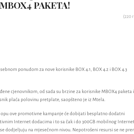
 MBOX4 PAKETA!
(
220
r
sebnom ponudom za nove korisnike BOX 4.1, BOX 4.2 i BOX 4.3
đene cjenovnikom, od sada su brzine za korisnike MBOX4 paketa i
snik plaća polovinu pretplate, saopšteno je iz Mtela.
sklopu ove promotivne kampanje će dobijati besplatno dodatni
ivnim Internet dodacima i to sa čak i do 300GB mobilnog Interne
 se dodjeljuju na mjesečnom nivou. Nepotrošeni resursi se ne pre