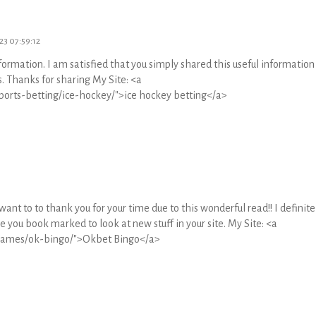
23 07:59:12
information. I am satisfied that you simply shared this useful information
is. Thanks for sharing My Site: <a
sports-betting/ice-hockey/">ice hockey betting</a>
 want to to thank you for your time due to this wonderful read!! I definite
ave you book marked to look at new stuff in your site. My Site: <a
/games/ok-bingo/">Okbet Bingo</a>