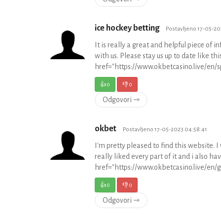
ice hockey betting
Postavljeno 17-05-20
It is really a great and helpful piece of 
with us. Please stay us up to date like th
href="https://www.okbetcasino.live/en/
👍
0
👎
0
Odgovori ⇾
okbet
Postavljeno 17-05-2023 04:58:41
I'm pretty pleased to find this website. I
really liked every part of it and i also h
href="https://www.okbetcasino.live/en
👍
0
👎
0
Odgovori ⇾