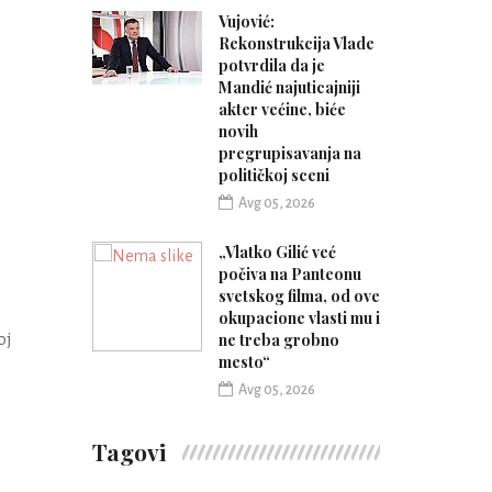
Vujović:
Rekonstrukcija Vlade
potvrdila da je
Mandić najuticajniji
akter većine, biće
novih
pregrupisavanja na
političkoj sceni
Avg 05, 2026
„Vlatko Gilić već
počiva na Panteonu
svetskog filma, od ove
okupacione vlasti mu i
oj
ne treba grobno
mesto“
Avg 05, 2026
Tagovi