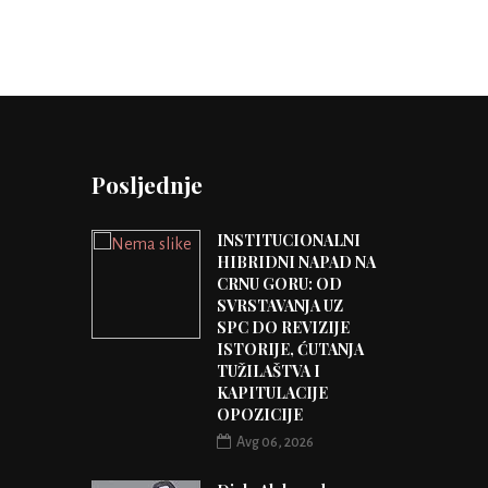
Posljednje
INSTITUCIONALNI
HIBRIDNI NAPAD NA
CRNU GORU: OD
SVRSTAVANJA UZ
SPC DO REVIZIJE
ISTORIJE, ĆUTANJA
TUŽILAŠTVA I
KAPITULACIJE
OPOZICIJE
Avg 06, 2026