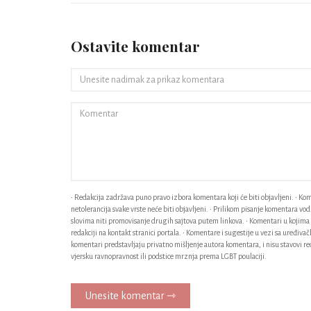
Ostavite komentar
• Redakcija zadržava puno pravo izbora komentara koji će biti objavljeni. • Kome
netolerancija svake vrste neće biti objavljeni. • Prilikom pisanje komentara v
slovima niti promovisanje drugih sajtova putem linkova. • Komentari u kojima n
redakciji na kontakt stranici portala. • Komentare i sugestije u vezi sa uređiv
komentari predstavljaju privatno mišljenje autora komentara, i nisu stavovi red
vjersku ravnopravnost ili podstice mrznja prema LGBT poulaciji.
Unesite komentar ⇾