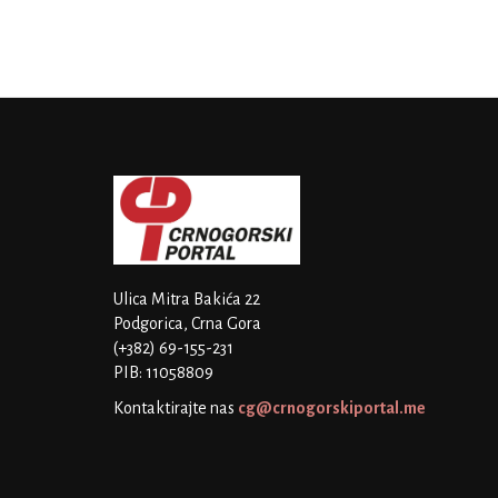
Ulica Mitra Bakića 22
Podgorica, Crna Gora
(+382) 69-155-231
PIB: 11058809
Kontaktirajte nas
cg@crnogorskiportal.me