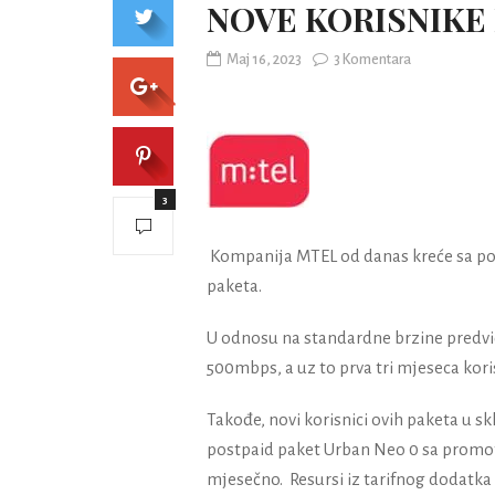
NOVE KORISNIKE
Maj 16, 2023
3 Komentara
3
Kompanija MTEL od danas kreće sa po
paketa.
U odnosu na standardne brzine predvi
500mbps, a uz to prva tri mjeseca kori
Takođe, novi korisnici ovih paketa u 
postpaid paket Urban Neo 0 sa promot
mjesečno. Resursi iz tarifnog dodatka