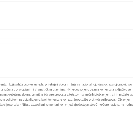
ntari koji sadrže psovke, uvrede, prijetnje i govor mržnje na nacionalnoj, vjerskoj, rasnoj osnovi, kao 
odite računa o pravopisnim i gramatičkim pravilima. • Nije dozvoljeno pisanje komentara isključivo vel
am skrećete na slovne, tehničke i druge propuste u tekstovima, neće biti objavljeni, ali ih možete up
ačkom politikom ne objavljujemo, kao i komentare koji sadrže optužbe protiv drugih osoba. • Objavljeni
akcije portala. • Nijesu dozvoljeni komentari koji vrijedjaju dostojanstvo Crne Gore,nacionalnu ,rodnu