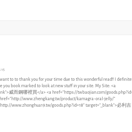
:15
 want to to thank you for your time due to this wonderful read!! I definite
ave you book marked to look at new stuff in your site. My Site: <a
"_blank">威而鋼哪裡買</a> <a href="https://twbaojian.com/goods.php?id
="http://www.zhengkang.tw/product/kamagra-oral-jelly/"
="http://www.zhonghua19.tw/goods.php?id=18" target="_blank">必利吉