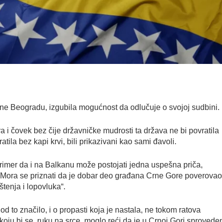
e Beogradu, izgubila mogućnost da odlučuje o svojoj sudbini.
i čovek bez čije državničke mudrosti ta država ne bi povratila
ratila bez kapi krvi, bili prikazivani kao sami đavoli.
primer da i na Balkanu može postojati jedna uspešna priča,
l. Mora se priznati da je dobar deo građana Crne Gore poverova
tenja i lopovluka“.
god to značilo, i o propasti koja je nastala, ne tokom ratova
koju bi se, ruku na srce, moglo reći da je u Crnoj Gori sprovede