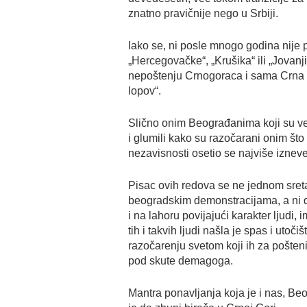
znatno pravičnije nego u Srbiji.
Iako se, ni posle mnogo godina nije p
„Hercegovačke“, „Krušika“ ili „Jovanj
nepoštenju Crnogoraca i sama Crna Go
lopov“.
Slično onim Beograđanima koji su ve
i glumili kako su razočarani onim što
nezavisnosti osetio se najviše iznev
Pisac ovih redova se ne jednom sretao
beogradskim demonstracijama, a ni dal
i na lahoru povijajući karakter ljudi
tih i takvih ljudi našla je spas i utoč
razočarenju svetom koji ih za pošteni 
pod skute demagoga.
Mantra ponavljanja koja je i nas, B