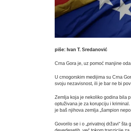
piše: Ivan T. Sredanović
Crna Gora je, uz pomoć manjine odan
U crnogorskim medijima su Crna Gora 
svoju nezavisnost, ili je bar ne bi pov
Zemlja koja je nekoliko godina bila 
optuživana je za korupciju i krimina
je baš njihova zemlja „šampion nepoš
Govorilo se i o „privatnoj državi“ šta 
devedesetih, već tokom tranzicije za 