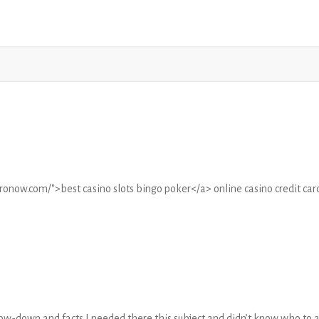
ronow.com/">best casino slots bingo poker</a> online casino credit car
low-down and facts I needed there this subject and didn’t know who to a