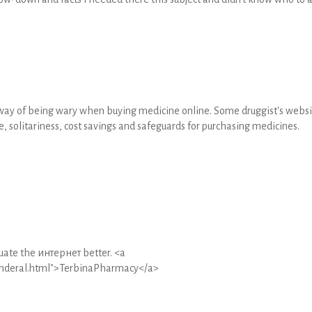
 way of being wary when buying medicine online. Some druggist's websi
, solitariness, cost savings and safeguards for purchasing medicines.
nuate the интернет better. <a
/inderal.html">TerbinaPharmacy</a>