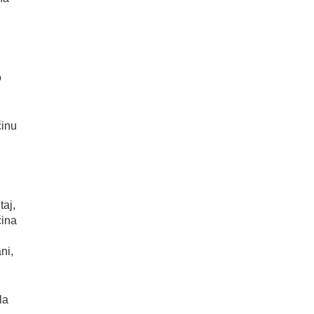
o
činu
taj,
ćina
ni,
la