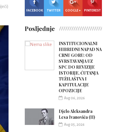
iječi)
FACEBOOK
TWITTER
GOOGLE +
PINTEREST
Posljednje
INSTITUCIONALNI
HIBRIDNI NAPAD NA
CRNU GORU: OD
SVRSTAVANJA UZ
SPC DO REVIZIJE
ISTORIJE, ĆUTANJA
TUŽILAŠTVA I
KAPITULACIJE
OPOZICIJE
Avg 06, 2026
Djelo Aleksandra
Lesa Ivanovića (II)
Avg 05, 2026