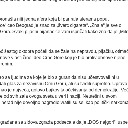
ronašla niti jedna afera koja bi parirala aferama poput
ice“ ceo Beograd je znao za „šverc cigareta“. „Znala“ je sve o
ra. Svaki pijačni pijanac će vam ispričati kako zna da je „Mil
ć šestog oktobra počeli da se žale na nepravdu, pljačku, otima
 nove vlasti čine, deo Crne Gore koji je bio protiv obnove njene
erenim.
 sa ljudima za koje je bio siguran da nisu učestvovali ni u
i glas za nezavisnu Crnu Goru, ali su tvrdili suprotno. Upravo 
, imao je najveća, gotovo bajkovita očekivanja od demokratije. Ve
ište od svih zala ovoga sveta u veri i naciji. Neutešni u svom
nerad nije dovoljno nagradio vratili su se, kao politički narkoma
eograđane sa zidova zgrada podsećala da je „DOS najgori“, uspe