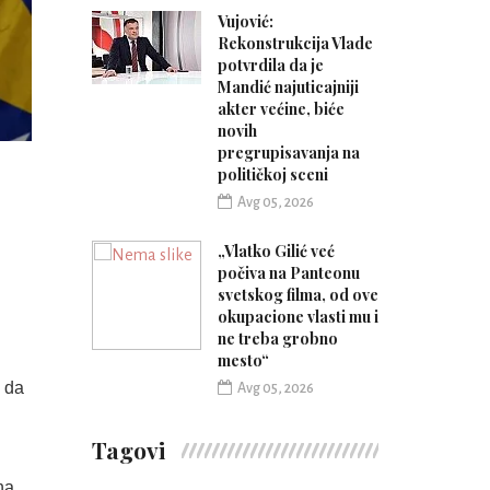
Vujović:
Rekonstrukcija Vlade
potvrdila da je
Mandić najuticajniji
akter većine, biće
novih
pregrupisavanja na
političkoj sceni
Avg 05, 2026
„Vlatko Gilić već
počiva na Panteonu
svetskog filma, od ove
okupacione vlasti mu i
ne treba grobno
mesto“
o da
Avg 05, 2026
Tagovi
na