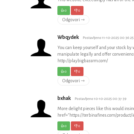
👍
0
👎
0
Odgovori ⇾
Wbqydek
Postavljeno 11-10-2025 00:36:25
You can keep yourself and your stock by
manipulate legally and offer convenience
http://playbigbassrm.com/
👍
0
👎
0
Odgovori ⇾
bxhak
Postavljeno 10-10-2025 00:37:39
More delight pieces like this would insi
href="https://terbinafines.com/product
👍
0
👎
0