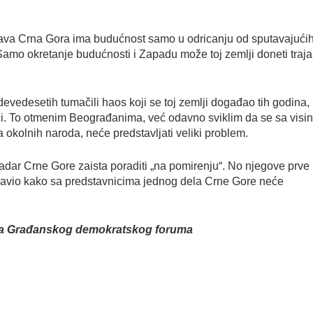
ržava Crna Gora ima budućnost samo u odricanju od sputavajućih
 Samo okretanje budućnosti i Zapadu može toj zemlji doneti traj
vedesetih tumačili haos koji se toj zemlji događao tih godina,
. To otmenim Beograđanima, već odavno sviklim da se sa visi
 okolnih naroda, neće predstavljati veliki problem.
ladar Crne Gore zaista poraditi „na pomirenju“. No njegove prve
 izjavio kako sa predstavnicima jednog dela Crne Gore neće
štva Građanskog demokratskog foruma