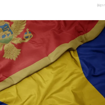
(
651
r