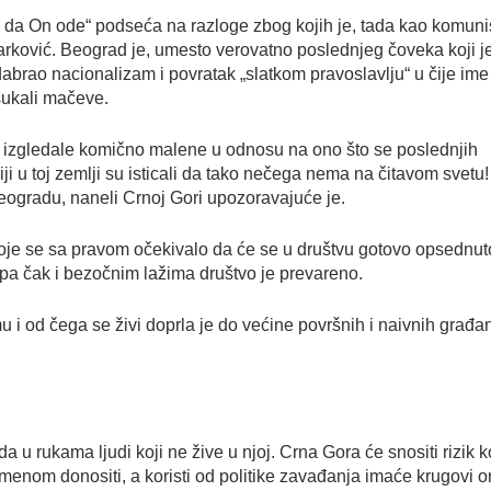
 da On ode“ podseća na razloge zbog kojih je, tada kao komuni
Marković. Beograd je, umesto verovatno poslednjeg čoveka koji j
dabrao nacionalizam i povratak „slatkom pravoslavlju“ u čije ime
isukali mačeve.
ri izgledale komično malene u odnosu na ono što se poslednjih
i u toj zemlji su isticali da tako nečega nema na čitavom svetu!
Beogradu, naneli Crnoj Gori upozoravajuće je.
oje se sa pravom očekivalo da će se u društvu gotovo opsednu
 pa čak i bezočnim lažima društvo je prevareno.
u i od čega se živi doprla je do većine površnih i naivnih građa
a u rukama ljudi koji ne žive u njoj. Crna Gora će snositi rizik k
emenom donositi, a koristi od politike zavađanja imaće krugovi o