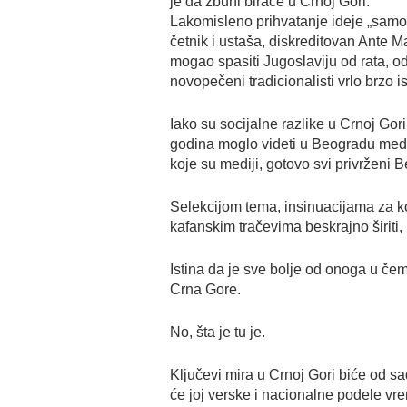
je da zbuni birače u Crnoj Gori.
Lakomisleno prihvatanje ideje „samo
četnik i ustaša, diskreditovan Ante 
mogao spasiti Jugoslaviju od rata, o
novopečeni tradicionalisti vrlo brzo 
Iako su socijalne razlike u Crnoj Go
godina moglo videti u Beogradu medij
koje su mediji, gotovo svi privrženi 
Selekcijom tema, insinuacijama za k
kafanskim tračevima beskrajno širiti,
Istina da je sve bolje od onoga u čem
Crna Gore.
No, šta je tu je.
Ključevi mira u Crnoj Gori biće od sad
će joj verske i nacionalne podele vr