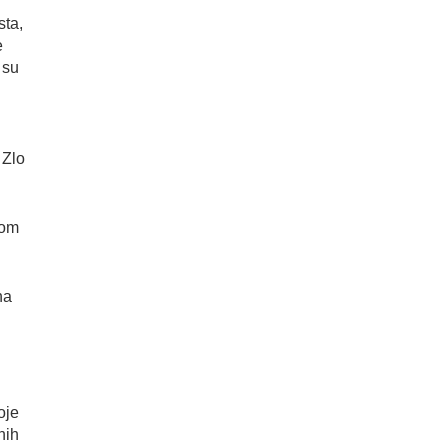
sta,
e
 su
 Zlo
tom
na
oje
nih