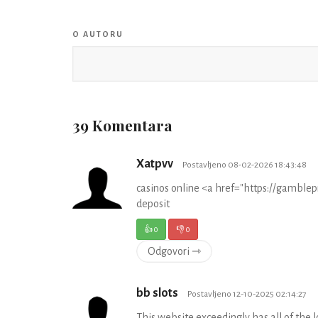
O AUTORU
39 Komentara
Xatpvv
Postavljeno 08-02-2026 18:43:48
casinos online <a href="https://gamblep
deposit
👍
0
👎
0
Odgovori ⇾
bb slots
Postavljeno 12-10-2025 02:14:27
This website exceedingly has all of the 