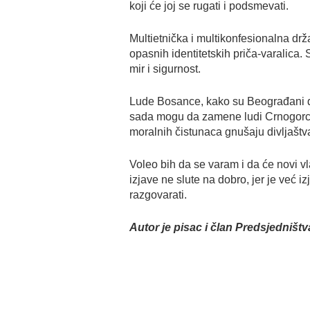
koji će joj se rugati i podsmevati.
Multietnička i multikonfesionalna d
opasnih identitetskih priča-varalica.
mir i sigurnost.
Lude Bosance, kako su Beograđani de
sada mogu da zamene ludi Crnogorci
moralnih čistunaca gnušaju divljaštva
Voleo bih da se varam i da će novi v
izjave ne slute na dobro, jer je već
razgovarati.
Autor je pisac i član Predsjedni