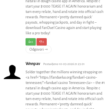
natural in dough casino app in America. Respite c
start your $1000 TEASE IT AGAIN honorarium and
turn every relate, hand and rotate into official cash
rewards. Permanent ='pretty damned quick'
payouts, whopping jackpots, and day in fight –
download FanDuel Casino again and start playing
like a pro today!
👍
0
👎
0
Odgovori ⇾
Wnnpav
Postavljeno 10-03-2026 21:23:01
Solder together the millions winning strapping on
<a href="https://fanduelus.org/fanduel-casino-
tennessee/">fanduel casino Tennessee</a> – the #1
natural in dough casino app in America. Respite c
start your $1000 TEASE IT AGAIN honorarium and
turn every relate, hand and rotate into official cash
rewards. Permanent ='pretty damned quick'