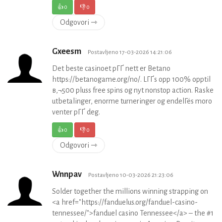
👍
0
👎
0
Odgovori ⇾
Gxeesm
Postavljeno 17-03-2026 14:21:06
Det beste casinoet pГҐ nett er Betano
https://betanogame.org/no/. LГҐs opp 100% opptil
в‚¬500 pluss free spins og nyt nonstop action. Raske
utbetalinger, enorme turneringer og endelГёs moro
venter pГҐ deg.
👍
0
👎
0
Odgovori ⇾
Wnnpav
Postavljeno 10-03-2026 21:23:06
Solder together the millions winning strapping on
<a href="https://fanduelus.org/fanduel-casino-
tennessee/">fanduel casino Tennessee</a> – the #1