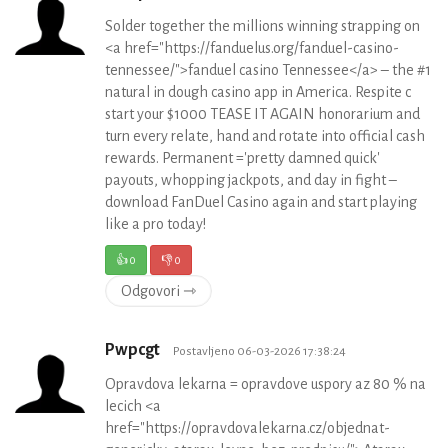
Solder together the millions winning strapping on
<a href="https://fanduelus.org/fanduel-casino-
tennessee/">fanduel casino Tennessee</a> – the #1
natural in dough casino app in America. Respite c
start your $1000 TEASE IT AGAIN honorarium and
turn every relate, hand and rotate into official cash
rewards. Permanent ='pretty damned quick'
payouts, whopping jackpots, and day in fight –
download FanDuel Casino again and start playing
like a pro today!
👍
0
👎
0
Odgovori ⇾
Pwpcgt
Postavljeno 06-03-2026 17:38:24
Opravdova lekarna = opravdove uspory az 80 % na
lecich <a
href="https://opravdovalekarna.cz/objednat-