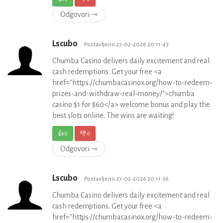
Odgovori ⇾
Lscubo
Postavljeno 27-02-2026 20:11:43
Chumba Casino delivers daily excitement and real
cash redemptions. Get your free <a
href="https://chumbacasinox.org/how-to-redeem-
prizes-and-withdraw-real-money/">chumba
casino $1 for $60</a> welcome bonus and play the
best slots online. The wins are waiting!
👍
0
👎
0
Odgovori ⇾
Lscubo
Postavljeno 27-02-2026 20:11:36
Chumba Casino delivers daily excitement and real
cash redemptions. Get your free <a
href="https://chumbacasinox.org/how-to-redeem-