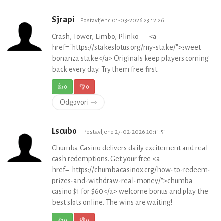
Sjrapi
Postavljeno 01-03-2026 23:12:26
Crash, Tower, Limbo, Plinko — <a
href="https://stakeslotus.org/my-stake/">sweet
bonanza stake</a> Originals keep players coming
back every day. Try them free first.
👍
0
👎
0
Odgovori ⇾
Lscubo
Postavljeno 27-02-2026 20:11:51
Chumba Casino delivers daily excitement and real
cash redemptions. Get your free <a
href="https://chumbacasinox.org/how-to-redeem-
prizes-and-withdraw-real-money/">chumba
casino $1 for $60</a> welcome bonus and play the
best slots online. The wins are waiting!
👍
0
👎
0