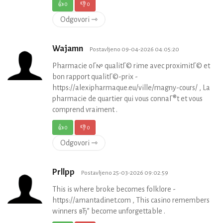
👍
0
👎
0
Odgovori ⇾
Wajamn
Postavljeno 09-04-2026 04:05:20
Pharmacie oГ№ qualitГ© rime avec proximitГ© et
bon rapport qualitГ©-prix -
https://alexipharmaque.eu/ville/magny-cours/ , La
pharmacie de quartier qui vous connaГ®t et vous
comprend vraiment .
👍
0
👎
0
Odgovori ⇾
Prllpp
Postavljeno 25-03-2026 09:02:59
This is where broke becomes folklore -
https://amantadinet.com , This casino remembers
winners вЂ” become unforgettable .