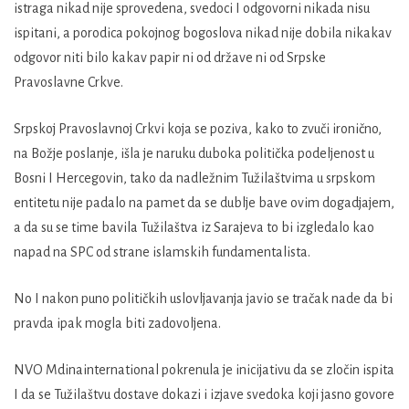
istraga nikad nije sprovedena, svedoci I odgovorni nikada nisu
ispitani, a porodica pokojnog bogoslova nikad nije dobila nikakav
odgovor niti bilo kakav papir ni od države ni od Srpske
Pravoslavne Crkve.
Srpskoj Pravoslavnoj Crkvi koja se poziva, kako to zvuči ironično,
na Božje poslanje, išla je naruku duboka politička podeljenost u
Bosni I Hercegovin, tako da nadležnim Tužilaštvima u srpskom
entitetu nije padalo na pamet da se dublje bave ovim dogadjajem,
a da su se time bavila Tužilaštva iz Sarajeva to bi izgledalo kao
napad na SPC od strane islamskih fundamentalista.
No I nakon puno političkih uslovljavanja javio se tračak nade da bi
pravda ipak mogla biti zadovoljena.
NVO Mdinainternational pokrenula je inicijativu da se zločin ispita
I da se Tužilaštvu dostave dokazi i izjave svedoka koji jasno govore