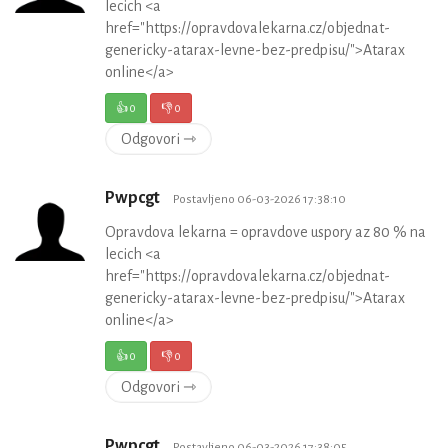
lecich <a
href="https://opravdovalekarna.cz/objednat-
genericky-atarax-levne-bez-predpisu/">Atarax
online</a>
👍
0
👎
0
Odgovori ⇾
Pwpcgt
Postavljeno 06-03-2026 17:38:10
Opravdova lekarna = opravdove uspory az 80 % na
lecich <a
href="https://opravdovalekarna.cz/objednat-
genericky-atarax-levne-bez-predpisu/">Atarax
online</a>
👍
0
👎
0
Odgovori ⇾
Pwpcgt
Postavljeno 06-03-2026 17:38:05