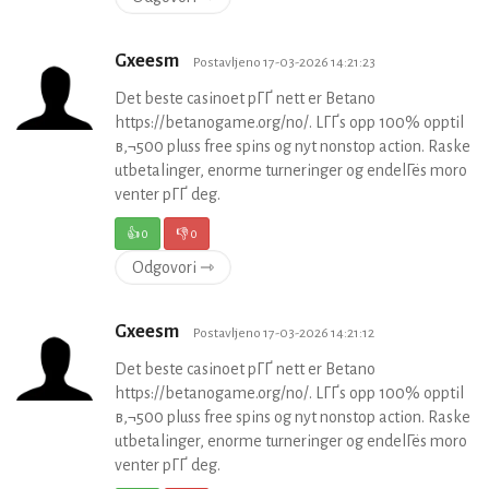
Gxeesm
Postavljeno 17-03-2026 14:21:23
Det beste casinoet pГҐ nett er Betano
https://betanogame.org/no/. LГҐs opp 100% opptil
в‚¬500 pluss free spins og nyt nonstop action. Raske
utbetalinger, enorme turneringer og endelГёs moro
venter pГҐ deg.
👍
0
👎
0
Odgovori ⇾
Gxeesm
Postavljeno 17-03-2026 14:21:12
Det beste casinoet pГҐ nett er Betano
https://betanogame.org/no/. LГҐs opp 100% opptil
в‚¬500 pluss free spins og nyt nonstop action. Raske
utbetalinger, enorme turneringer og endelГёs moro
venter pГҐ deg.