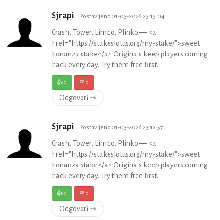
Sjrapi
Postavljeno 01-03-2026 23:13:04
Crash, Tower, Limbo, Plinko — <a
href="https://stakeslotus.org/my-stake/">sweet
bonanza stake</a> Originals keep players coming
back every day. Try them free first.
👍
0
👎
0
Odgovori ⇾
Sjrapi
Postavljeno 01-03-2026 23:12:57
Crash, Tower, Limbo, Plinko — <a
href="https://stakeslotus.org/my-stake/">sweet
bonanza stake</a> Originals keep players coming
back every day. Try them free first.
👍
0
👎
0
Odgovori ⇾