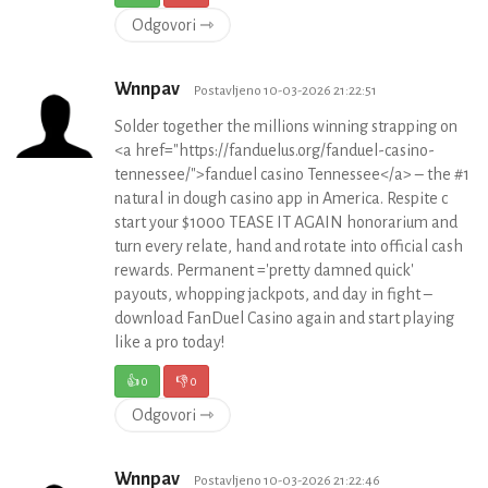
Odgovori ⇾
Wnnpav
Postavljeno 10-03-2026 21:22:51
Solder together the millions winning strapping on
<a href="https://fanduelus.org/fanduel-casino-
tennessee/">fanduel casino Tennessee</a> – the #1
natural in dough casino app in America. Respite c
start your $1000 TEASE IT AGAIN honorarium and
turn every relate, hand and rotate into official cash
rewards. Permanent ='pretty damned quick'
payouts, whopping jackpots, and day in fight –
download FanDuel Casino again and start playing
like a pro today!
👍
0
👎
0
Odgovori ⇾
Wnnpav
Postavljeno 10-03-2026 21:22:46