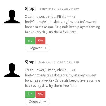
Sjrapi
Postavljeno 01-03-2026 23:12:47
Crash, Tower, Limbo, Plinko — <a
href="https://stakeslotus.org/my-stake/">sweet
bonanza stake</a> Originals keep players coming
back every day. Try them free first.
👍
0
👎
0
Odgovori ⇾
Sjrapi
Postavljeno 01-03-2026 23:12:38
Crash, Tower, Limbo, Plinko — <a
href="https://stakeslotus.org/my-stake/">sweet
bonanza stake</a> Originals keep players coming
back every day. Try them free first.
👍
0
👎
0
Odgovori ⇾