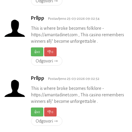
Odgovori ⇾
Prllpp
Postavljeno 25-03-2026 09:02:54
This is where broke becomes folklore -
https://amantadinet.com , This casino remembers
winners вЂ” become unforgettable .
👍
0
👎
0
Odgovori ⇾
Prllpp
Postavljeno 25-03-2026 09:02:52
This is where broke becomes folklore -
https://amantadinet.com , This casino remembers
winners вЂ” become unforgettable .
👍
0
👎
0
Odgovori ⇾