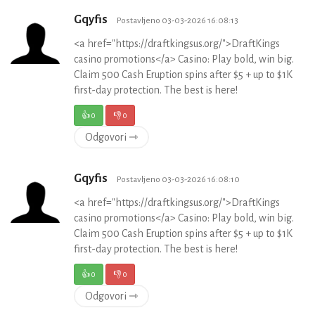
Gqyfis
Postavljeno 03-03-2026 16:08:13
<a href="https://draftkingsus.org/">DraftKings
casino promotions</a> Casino: Play bold, win big.
Claim 500 Cash Eruption spins after $5 + up to $1K
first-day protection. The best is here!
👍
0
👎
0
Odgovori ⇾
Gqyfis
Postavljeno 03-03-2026 16:08:10
<a href="https://draftkingsus.org/">DraftKings
casino promotions</a> Casino: Play bold, win big.
Claim 500 Cash Eruption spins after $5 + up to $1K
first-day protection. The best is here!
👍
0
👎
0
Odgovori ⇾