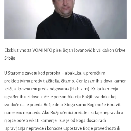
Ekskluzivno za VOMINFO piše: Bojan Jovanović bivši đakon Crkve
Srbije
U Starome zavetu kod proroka Habakuka, u proročkim
prokletstvima protiv tlačitelja, čitamo: »Jer iz samih zidova kamen
kriči, a krovna mu greda odgovara« (Hab 2, 11). Krika kamenja
ugrađenih u zidove kuće je personifikacija Božjih svedoka koji
svedoče da je pravda Božje delo. Stoga samo Bog može ispraviti
nanesenu nepravdu. Ako Božji učenici prećute i zataje nepravdu o
njoj će početi vikati kamenje. Isus je od Boga došao radi
ispravljanja nepravde i konačne uspostave Božje pravednosti ili