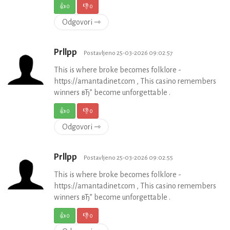
👍
0
👎
0
Odgovori ⇾
Prllpp
Postavljeno 25-03-2026 09:02:57
This is where broke becomes folklore -
https://amantadinet.com , This casino remembers
winners вЂ” become unforgettable .
👍
0
👎
0
Odgovori ⇾
Prllpp
Postavljeno 25-03-2026 09:02:55
This is where broke becomes folklore -
https://amantadinet.com , This casino remembers
winners вЂ” become unforgettable .
👍
0
👎
0