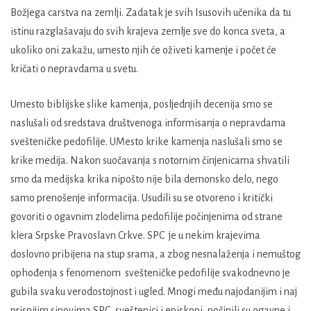
Božjega carstva na zemlji. Zadatak je svih Isusovih učenika da tu
istinu razglašavaju do svih krajeva zemlje sve do konca sveta, a
ukoliko oni zakažu, umesto njih će oživeti kamenje i počet će
kričati o nepravdama u svetu.
Umesto biblijske slike kamenja, posljednjih decenija smo se
naslušali od sredstava društvenoga informisanja o nepravdama
svešteničke pedofilije. UMesto krike kamenja naslušali smo se
krike medija. Nakon suočavanja s notornim činjenicama shvatili
smo da medijska krika nipošto nije bila demonsko delo, nego
samo prenošenje informacija. Usudili su se otvoreno i kritički
govoriti o ogavnim zlodelima pedofilije počinjenima od strane
klera Srpske Pravoslavn Crkve. SPC je u nekim krajevima
doslovno pribijena na stup srama, a zbog nesnalaženja i nemuštog
ophođenja s fenomenom svešteničke pedofilije svakodnevno je
gubila svaku verodostojnost i ugled. Mnogi među najodanijim i naj
prisnijim sinovima SPC, sveštenici i episkopi, počinili su ogavne i