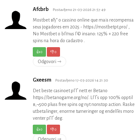
Afcbrb
Postavljeno 21-03-2026 21:57:49
Mostbet вЂ“ o cassino online que mais recompensa
seus jogadores em 2025 - https://mostbetpt.pro/ ,
No Mostbet o bГґnus Г© insano: 125% + 220 free
spins na hora do cadastro .
👍
0
👎
0
Odgovori ⇾
Gxeesm
Postavljeno 17-03-2026 14:21:30
Det beste casinoet pГҐ nett er Betano
https://betanogame.org/no/. LГҐs opp 100% opptil
в‚¬500 pluss free spins og nyt nonstop action. Raske
utbetalinger, enorme turneringer og endelГёs moro
venter pГҐ deg.
👍
0
👎
0
Odgovori ⇾