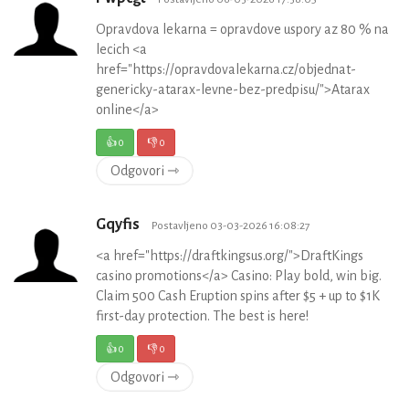
Opravdova lekarna = opravdove uspory az 80 % na
lecich <a
href="https://opravdovalekarna.cz/objednat-
genericky-atarax-levne-bez-predpisu/">Atarax
online</a>
👍
0
👎
0
Odgovori ⇾
Gqyfis
Postavljeno 03-03-2026 16:08:27
<a href="https://draftkingsus.org/">DraftKings
casino promotions</a> Casino: Play bold, win big.
Claim 500 Cash Eruption spins after $5 + up to $1K
first-day protection. The best is here!
👍
0
👎
0
Odgovori ⇾