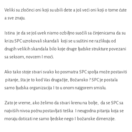
Veliki su zločinci oni koji su ubili dete a još veći oni koji o tome ćute
a sve znaju.
Istina je da se još uvek nismo ozbiljno suočili sa činjenicama da su
krizu SPC uzrokovali skandali koji se u suštini ne razlikuju od
drugih velikih skandala bilo koje druge ljudske strukture povezani
sa seksom, novcem I moći.
Ako tako stoje stvari svako ko posmatra SPC spolja može postaviti
pitanje, šta je to kod Vas drugačije, Božansko ? SPC je postala
samo ljudska organizacija I to u onom najgorem smislu.
Zato je vreme, ako želimo da stvari krenu na bolje, da se SPC sa
najviših nivoa počnu postavljati teška I neugodna pitanja koja se
moraju doticati ne samo ljedske nego I božanske dimenzije.