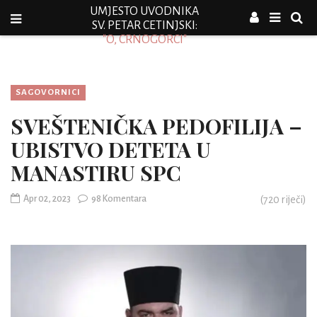
UMJESTO UVODNIKA
SV. PETAR CETINJSKI:
"O, CRNOGORCI"
SAGOVORNICI
SVEŠTENIČKA PEDOFILIJA –
UBISTVO DETETA U
MANASTIRU SPC
Apr 02, 2023
98 Komentara
(
720
riječi)