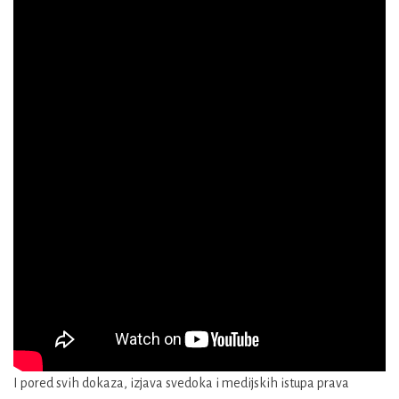
I pored svih dokaza, izjava svedoka i medijskih istupa prava