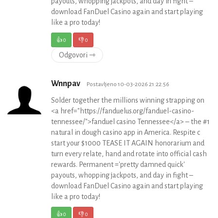
payouts, whopping jackpots, and day in fight –
download FanDuel Casino again and start playing
like a pro today!
👍
0
👎
0
Odgovori ⇾
Wnnpav
Postavljeno 10-03-2026 21:22:56
Solder together the millions winning strapping on
<a href="https://fanduelus.org/fanduel-casino-
tennessee/">fanduel casino Tennessee</a> – the #1
natural in dough casino app in America. Respite c
start your $1000 TEASE IT AGAIN honorarium and
turn every relate, hand and rotate into official cash
rewards. Permanent ='pretty damned quick'
payouts, whopping jackpots, and day in fight –
download FanDuel Casino again and start playing
like a pro today!
👍
0
👎
0