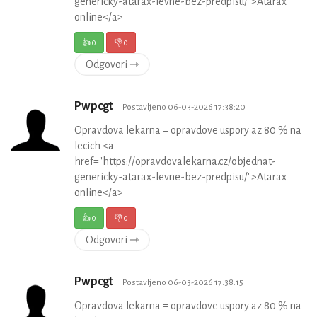
genericky-atarax-levne-bez-predpisu/">Atarax
online</a>
👍
0
👎
0
Odgovori ⇾
Pwpcgt
Postavljeno 06-03-2026 17:38:20
Opravdova lekarna = opravdove uspory az 80 % na
lecich <a
href="https://opravdovalekarna.cz/objednat-
genericky-atarax-levne-bez-predpisu/">Atarax
online</a>
👍
0
👎
0
Odgovori ⇾
Pwpcgt
Postavljeno 06-03-2026 17:38:15
Opravdova lekarna = opravdove uspory az 80 % na