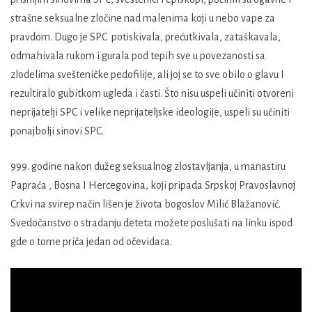
strašne seksualne zločine nad malenima koji u nebo vape za
pravdom. Dugo je SPC potiskivala, prećutkivala, zataškavala,
odmahivala rukom i gurala pod tepih sve u povezanosti sa
zlodelima svešteničke pedofilije, ali joj se to sve obilo o glavu I
rezultiralo gubitkom ugleda i časti. Što nisu uspeli učiniti otvoreni
neprijatelji SPC i velike neprijateljske ideologije, uspeli su učiniti
ponajbolji sinovi SPC.
999. godine nakon dužeg seksualnog zlostavljanja, u manastiru
Papraća , Bosna I Hercegovina, koji pripada Srpskoj Pravoslavnoj
Crkvi na svirep način lišen je života bogoslov Milić Blažanović.
Svedočanstvo o stradanju deteta možete poslušati na linku ispod
gde o tome priča jedan od očevidaca.