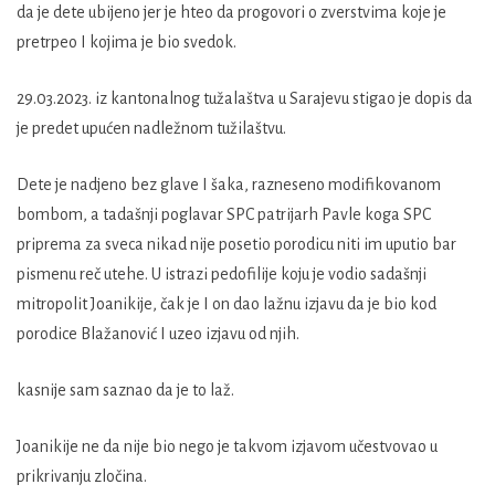
da je dete ubijeno jer je hteo da progovori o zverstvima koje je
pretrpeo I kojima je bio svedok.
29.03.2023. iz kantonalnog tužalaštva u Sarajevu stigao je dopis da
je predet upućen nadležnom tužilaštvu.
Dete je nadjeno bez glave I šaka, razneseno modifikovanom
bombom, a tadašnji poglavar SPC patrijarh Pavle koga SPC
priprema za sveca nikad nije posetio porodicu niti im uputio bar
pismenu reč utehe. U istrazi pedofilije koju je vodio sadašnji
mitropolit Joanikije, čak je I on dao lažnu izjavu da je bio kod
porodice Blažanović I uzeo izjavu od njih.
kasnije sam saznao da je to laž.
Joanikije ne da nije bio nego je takvom izjavom učestvovao u
prikrivanju zločina.