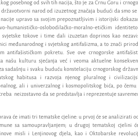
akog
posebnog
od
svih
tih
nacija
, š
to
je
za
Crnu
Goru
i
crnogo
dr
ž
avotvorni
narod
od
izuzetnog
zna
č
aja
budu
ć
i
da
smo
se
inacije
upravo
sa
svojim
prepoznatljivim
i
istorijski
dokaza
ivo
-
humanisti
č
ko
-
oslobodila
č
ko
-
moralno
-
eti
č
kim
identitet
svjetske
tokove
i
time
dali
izuzetan
doprinos
kao
nezavi
nici
me
đ
unarodnog
i
svjetskog
antifa
š
izma
,
a
to
zna
č
i
priro
om
antifa
š
isti
č
kom
pokretu
.
Sve
ove
crnogorske
antifa
š
ist
za
na
š
u
kulturu
sje
ć
anja
ve
ć
i
veoma
aktuelne
konsekven
za
sada
š
nju
i
svaku
budu
ć
u
konstelaciju
crnogorskog
dr
ž
av
tskog
habitusa
i
razvoja
njenog
pluralnog
i
civilizacij
onalnog
,
ali
i
univerzalnog
i
kosmopolitskog
bi
ć
a
,
po
č
emu
treba
neizostavno
da
se
predstavlja
i
reprezentuje
savrem
prava
ć
e
imati
tri
tematske
cjeline
:
u
prvoj
ć
e
se
analizirati
o
mune
sa
samoupravljanjem
;
u
drugoj
tematskoj
cjelini
ć
inove
misli
i
Lenjinovog
djela
,
kao
i
Oktobarske
revoluci