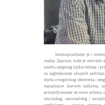
Samoupravljanje
je
i
osnov
zna
č
aj
.
Zapravo
,
ov
đ
e
je
istorijski
svjetlu
njegovog
(
is
)
kori
šć
enja
i
pr
za
sagledavanje
ukupnih
sadr
ž
aja
dijela
crnogorskog
identiteta
i
nje
najva
ž
nijim
č
vornim
ta
č
kama
,
o
provje
(
t
)
ravanje
ne
samo
oslonca
i
istorijskog
,
nacionalnlog
i
socijal