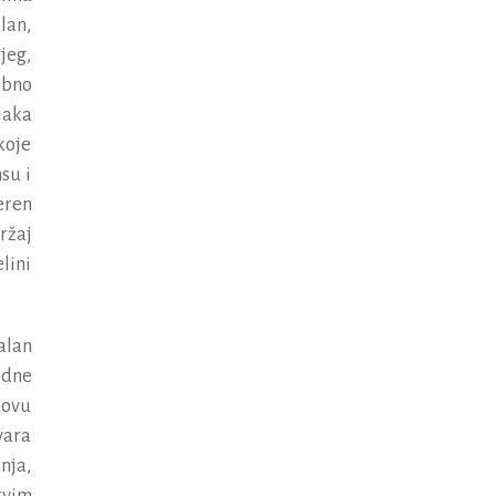
lan,
jeg,
ebno
jaka
koje
su i
eren
ržaj
lini
alan
jedne
novu
vara
nja,
rvim