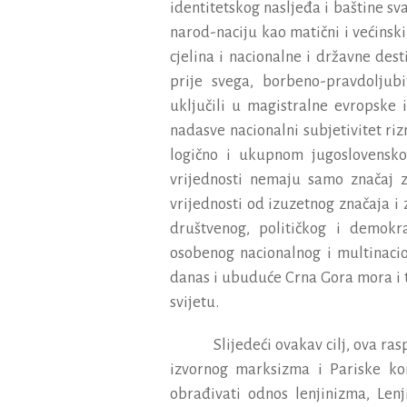
identitetskog
naslje
đ
a
i
ba
š
tine
sv
narod
-
naciju
kao
mati
č
ni
i
ve
ć
inski
cjelina
i
nacionalne
i
dr
ž
avne
dest
prije
svega
,
borbeno
-
pravdoljub
uklju
č
ili
u
magistralne
evropske
i
nadasve
nacionalni
subjetivitet
riz
logi
č
no
i
ukupnom
jugoslovensk
vrijednosti
nemaju
samo
zna
č
aj
vrijednosti
od
izuzetnog
zna
č
aja
i
dru
š
tvenog
,
politi
č
kog
i
demokra
osobenog
nacionalnog
i
multinaci
danas
i
ubudu
ć
e
Crna
Gora
mora
i
svijetu
.
Slijede
ć
i
ovakav
cilj
,
ova
ras
izvornog
marksizma
i
Pariske
ko
obra
đ
ivati
odnos
lenjinizma
,
Lenj