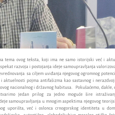
na
tema
ovog
teksta
,
koji
ima
ne
samo
istorijski
ve
ć
i
aktu
aspekat
razvoja
i
postojanja
ideje
samoupravljanja
valorizov
evrednovanja
sa
ciljem
uvi
đ
anja
njegovog
ogromnog
potenci
i
aktuelnosti
pojma
antifa
š
izma
kao
sastavnog
i
nerazdvoj
govog
nacionalnog
i
dr
ž
avnog
habitusa
.
Poku
š
a
ć
emo
,
dakle
,
stvarimo
jedan
prilog
za
jedno
mogu
ć
e
š
ire
istra
ž
ivan
deje
samoupravljanja
u
mnogim
aspektima
njegovog
teorij
nog
upori
š
ta
,
ve
ć
i
oslonca
crnogorskog
identiteta
u
dom