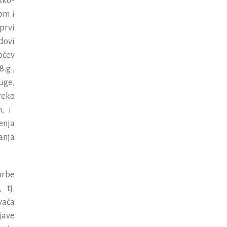
sko
-
kom
i
prvi
dovi
o
č
ev
8.
g
.,
uge
,
reko
h
,
i
enja
anja
orbe
,
tj
.
va
č
a
jave