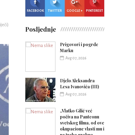
FACEBOOK
TWITTER
GOOGLE +
PINTEREST
iječi)
Posljednje
Prigovori i pogrde
Marku
Avg 07, 2026
Djelo Aleksandra
Lesa Ivanovića (III)
Avg 07, 2026
„Vlatko Gilić već
počiva na Panteonu
svetskog filma, od ove
okupacione vlasti mu i
ne treba grobno