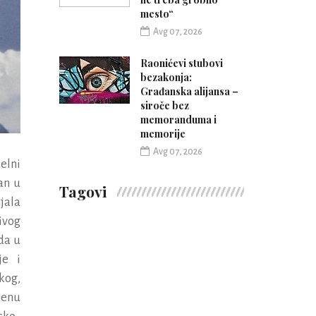
mesto“
Avg 07, 2026
Raonićevi stubovi
bezakonja:
Građanska alijansa –
siroče bez
memoranduma i
memorije
Avg 07, 2026
elni
an
u
Tagovi
jala
ivog
da
u
je
i
skog
,
enu