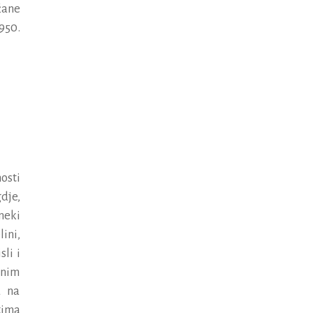
ž
ane
950.
osti
dje,
neki
ini,
li i
onim
u na
tima