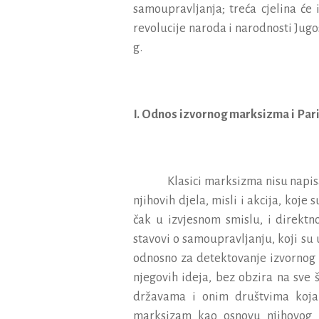
samoupravljanja
;
tre
ć
a
cjelina
ć
e
revolucije
naroda
i
narodnosti
Jugo
g
.
I. Odnos izvornog marksizma i Pa
Klasici marksizma nisu napis
njihovih djela, misli i akcija, koje
čak u izvjesnom smislu, i direktn
stavovi o samoupravljanju, koji su 
odnosno za detektovanje izvornog n
njegovih ideja, bez obzira na sve
državama i onim društvima koja 
marksizam kao osnovu njihovog f