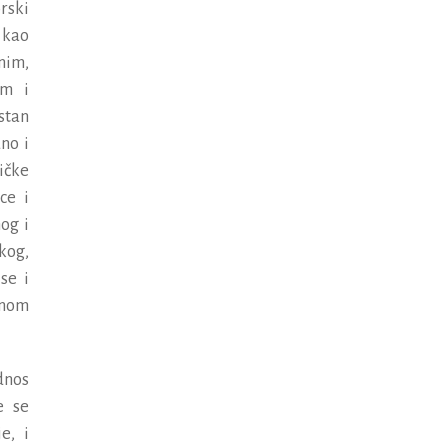
rski
kao
nim
,
om
i
stan
dno
i
i
č
ke
ce
i
nog
i
skog
,
se
i
enom
dnos
e
se
je
,
i