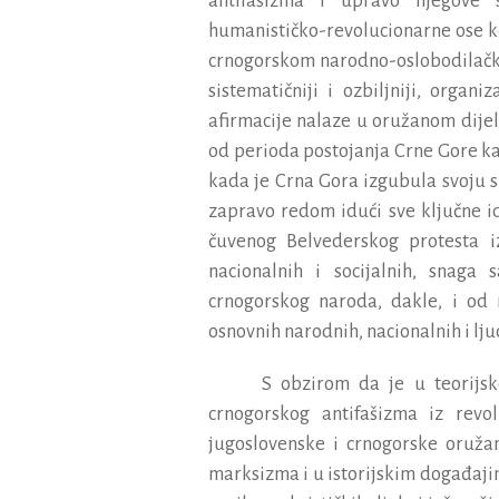
antifa
š
izma
i
upravo
njegove
humanisti
č
ko
-
revolucionarne
ose
k
crnogorskom
narodno
-
oslobodila
č
sistemati
č
niji
i
ozbiljniji
,
organiz
afirmacije
nalaze
u
oru
ž
anom
dije
od
perioda
postojanja
Crne
Gore
k
kada
je
Crna
Gora
izgubula
svoju
zapravo
redom
idu
ć
i
sve
klju
č
ne
i
č
uvenog
Belvederskog
protesta
i
nacionalnih
i
socijalnih
,
snaga
s
crnogorskog
naroda
,
dakle
,
i
od
osnovnih
narodnih
,
nacionalnih
i
lju
S
obzirom
da
je
u
teorijs
crnogorskog
antifa
š
izma
iz
revo
jugoslovenske
i
crnogorske
oru
ž
a
marksizma
i
u
istorijskim
doga
đ
aj