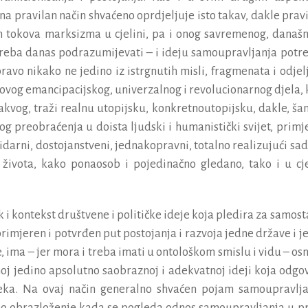
na pravilan način shvaćeno oprdjeljuje isto takav, dakle pravi
ih tokova marksizma u cjelini, pa i onog savremenog, današn
 treba danas podrazumijevati – i ideju samoupravljanja potr
ravo nikako ne jedino iz istrgnutih misli, fragmenata i odjel
egovog emancipacijskog, univerzalnog i revolucionarnog djela, 
akvog, traži realnu utopijsku, konkretnoutopijsku, dakle, šan
g preobraćenja u doista ljudski i humanistički svijet, primj
lidarni, dostojanstveni, jednakopravni, totalno realizujući sad
g života, kako ponaosob i pojedinačno gledano, tako i u cje
i kontekst društvene i političke ideje koja pledira za samost
i primjeren i potvrđen put postojanja i razvoja jedne države i 
, ima – jer mora i treba imati u ontološkom smislu i vidu – os
noj jedino apsolutno saobraznoj i adekvatnoj ideji koja odgo
eka. Na ovaj način generalno shvaćen pojam samoupravlja
no obrazloženje kada se pogleda odnos samoupravljanja u p