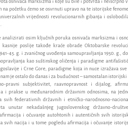
vota
osniva
č
a
marksizma
i
koje
su
bile
i
potvrda
i
neiscrpno
v
h
na
po
č
etku
ć
emo
se
osvrnuti
upravo
na
te
istorijske
fenom
univerzalnih
vrijednosti
revolucionarnih
gibanja
i
oslobodil
a
.
e
analizirati
osim
klju
č
nih
poruka
osniva
č
a
marksizma
i
osn
e
kasnije
poslije
tako
đ
e
kra
ć
e
obrade
Oktobarske
revoluc
941-45.
g
.
i
zvani
č
nog
uvo
đ
enja
samoupravljanja
1950.
g
.,
do
opravljanja
kao
su
š
tinskog
oli
č
enja
i
paradigme
antifa
š
isti
ugoslavije
i
Crne
Gore
,
paradigme
koja
in
nuce
izra
ž
ava
sve
nam
je
ostalo
do
danas
i
za
budu
ć
nost
–
samostalan
istorijski
no
-
pravni
subjektivitet
,
raavnopravnost
i
dijalog
,
afirma
ja
i
prakse
u
me
đ
unarodnim
dr
ž
avnim
odnosima
,
na
jedn
a
svih
federativnih
dr
ž
avnih
i
etni
č
ko
-
narodnosno
-
naciona
eta
unutar
nekada
š
njeg
jugoslovenskog
dr
ž
avno
-
dru
š
tv
afirmacija
i
o
č
uvanje
autohtonih
i
autenti
č
nih
svih
istorijs
na
svih
nacija
i
u
tome
pogledu
afirmacija
i
o
č
uvanje
istori