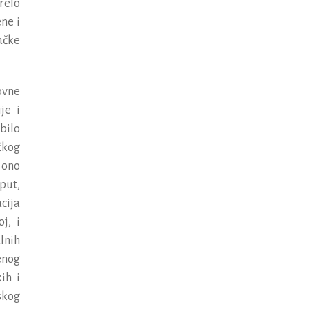
relo
ene
i
a
č
ke
ovne
ije
i
bilo
č
kog
ono
put
,
cija
oj
,
i
lnih
enog
kih
i
jskog