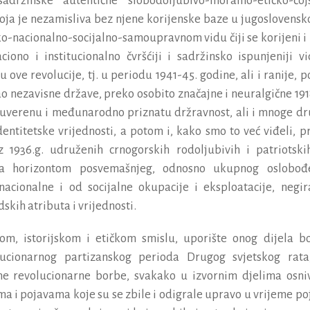
sadr
ž
inske
autenti
č
ne
slobodoljubivo
-
moralno
-
eti
č
ko
-č
oj
oja
je
nezamisliva
bez
njene
korijenske
baze
u
jugoslovens
ko
-
nacionalno
-
socijalno
-
samoupravnom
vidu
č
iji
se
korijeni
i
aciono
i
institucionalno
č
vr
šć
iji
i
sadr
ž
insko
ispunjeniji
vi
lu
ove
revolucije
,
tj
.
u
periodu
1941-45.
godine
,
ali
i
ranije
,
p
ao
nezavisne
dr
ž
ave
,
preko
osobito
zna
č
ajne
i
neuralgi
č
ne
191
suverenu
i
me
đ
unarodno
priznatu
dr
ž
ravnost
,
ali
i
mnoge
dr
dentitetske
vrijednosti
,
a
potom
i
,
kako
smo
to
ve
ć
vi
đ
eli
,
p
z
1936.
g
.
udru
ž
enih
crnogorskih
rodoljubivih
i
patriotski
a
horizontom
posvema
š
njeg
,
odnosno
ukupnog
oslobo
đ
nacionalne
i
od
socijalne
okupacije
i
eksploatacije
,
negir
dskih
atributa
i
vrijednosti
.
kom
,
istorijskom
i
eti
č
kom
smislu
,
upori
š
te
onog
dijela
b
lucionarnog
partizanskog
perioda
Drugog
svjetskog
rata
ne
revolucionarne
borbe
,
svakako
u
izvornim
djelima
osni
ima
i
pojavama
koje
su
se
zbile
i
odigrale
upravo
u
vrijeme
po