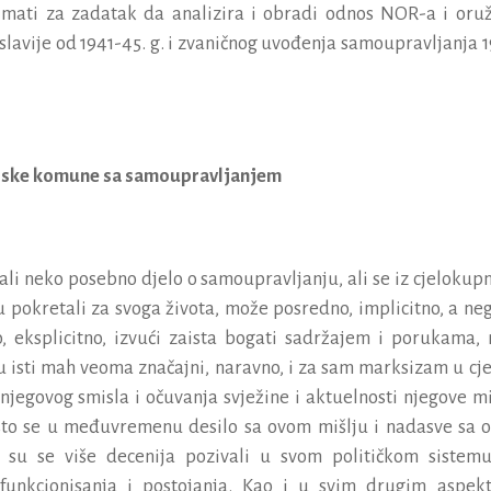
imati
za
zadatak
da
analizira
i
obradi
odnos
NOR
-
a
i
oru
slavije
od
1941-45.
g
.
i
zvani
č
nog
uvo
đ
enja
samoupravljanja
1
riske komune sa samoupravljanjem
ali neko posebno djelo o samoupravljanju, ali se iz cjelokupn
 su pokretali za svoga života, može posredno, implicitno, a neg
o, eksplicitno, izvući zaista bogati sadržajem i porukama, 
u isti mah veoma značajni, naravno, i za sam marksizam u cjel
jegovog smisla i očuvanja svježine i aktuelnosti njegove mis
 što se u međuvremenu desilo sa ovom mišlju i nadasve sa 
su se više decenija pozivali u svom političkom sistem
unkcionisanja i postojanja. Kao i u svim drugim aspek