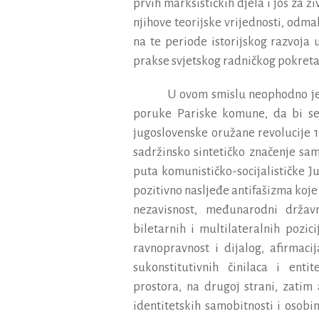
prvih
marksisti
č
kih
djela
i
jo
š
za
ž
i
njihove
teorijske
vrijednosti
,
odma
na
te
periode
istorijskog
razvoja
prakse
svjetskog
radni
č
kog
pokret
U
ovom
smislu
neophodno
j
poruke
Pariske
komune
,
da
bi
s
jugoslovenske
oru
ž
ane
revolucije
1
sadr
ž
insko
sinteti
č
ko
zna
č
enje
sam
puta
komunisti
č
ko
-
socijalisti
č
ke
J
pozitivno
naslje
đ
e
antifa
š
izma
koje
nezavisnost
,
me
đ
unarodni
dr
ž
av
biletarnih
i
multilateralnih
pozici
ravnopravnost
i
dijalog
,
afirmacij
sukonstitutivnih
č
inilaca
i
entit
prostora
,
na
drugoj
strani
,
zatim
identitetskih
samobitnosti
i
osobi