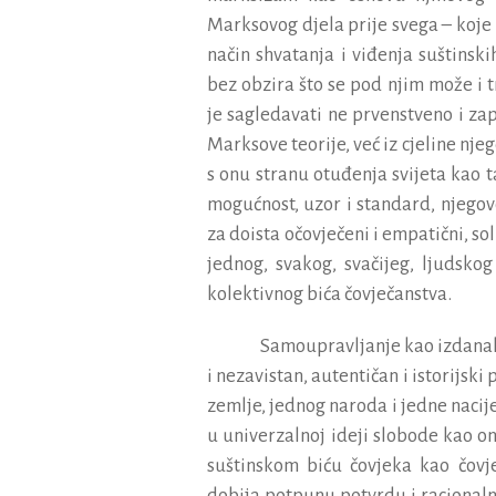
Marksovog djela prije svega – koje 
način shvatanja i viđenja suštinsk
bez obzira što se pod njim može i
je sagledavati ne prvenstveno i zap
Marksove teorije, već iz cjeline nj
s onu stranu otuđenja svijeta kao t
mogućnost, uzor i standard, njegovo
za doista očovječeni i empatični, so
jednog, svakog, svačijeg, ljudsko
kolektivnog bića čovječanstva.
Samoupravljanje kao izdanak 
i nezavistan, autentičan i istorijsk
zemlje, jednog naroda i jedne nacije
u univerzalnoj ideji slobode kao o
suštinskom biću čovjeka kao čovj
dobija potpunu potvrdu i racional