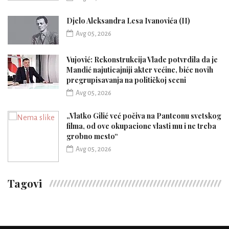
Djelo Aleksandra Lesa Ivanovića (II)
Avg 05, 2026
Vujović: Rekonstrukcija Vlade potvrdila da je
Mandić najuticajniji akter većine, biće novih
pregrupisavanja na političkoj sceni
Avg 05, 2026
„Vlatko Gilić već počiva na Panteonu svetskog
filma, od ove okupacione vlasti mu i ne treba
grobno mesto“
Avg 05, 2026
Tagovi