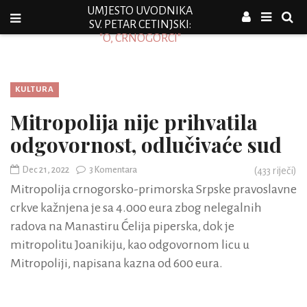
UMJESTO UVODNIKA
SV. PETAR CETINJSKI:
"O, CRNOGORCI"
KULTURA
Mitropolija nije prihvatila
odgovornost, odlučivaće sud
Dec 21, 2022
3 Komentara
(
433
riječi)
Mitropolija crnogorsko-primorska Srpske pravoslavne
crkve kažnjena je sa 4.000 eura zbog nelegalnih
radova na Manastiru Ćelija piperska, dok je
mitropolitu Joanikiju, kao odgovornom licu u
Mitropoliji, napisana kazna od 600 eura.