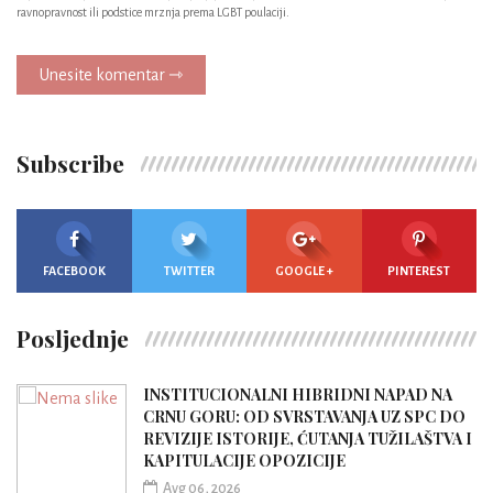
ravnopravnost ili podstice mrznja prema LGBT poulaciji.
Unesite komentar ⇾
Subscribe
FACEBOOK
TWITTER
GOOGLE +
PINTEREST
Posljednje
INSTITUCIONALNI HIBRIDNI NAPAD NA
CRNU GORU: OD SVRSTAVANJA UZ SPC DO
REVIZIJE ISTORIJE, ĆUTANJA TUŽILAŠTVA I
KAPITULACIJE OPOZICIJE
Avg 06, 2026