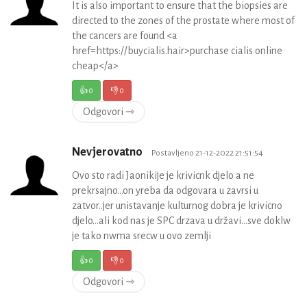
It is also important to ensure that the biopsies are
directed to the zones of the prostate where most of
the cancers are found <a
href=https://buycialis.hair>purchase cialis online
cheap</a>
👍
0
👎
0
Odgovori ⇾
Nevjerovatno
Postavljeno 21-12-2022 21:51:54
Ovo sto radi Jaonikije je krivicnk djelo a ne
prekrsajno...on yreba da odgovara u zavrsi u
zatvor..jer unistavanje kulturnog dobra je krivicno
djelo...ali kod nas je SPC drzava u državi...sve doklw
je tako nwma srecw u ovo zemlji
👍
0
👎
0
Odgovori ⇾