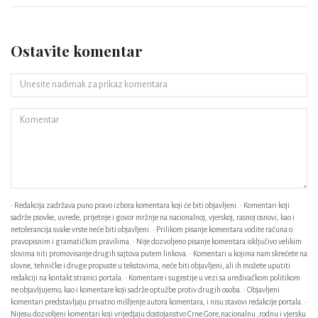
Ostavite komentar
• Redakcija zadržava puno pravo izbora komentara koji će biti objavljeni. • Komentari koji
sadrže psovke, uvrede, prijetnje i govor mržnje na nacionalnoj, vjerskoj, rasnoj osnovi, kao i
netolerancija svake vrste neće biti objavljeni. • Prilikom pisanje komentara vodite računa o
pravopisnim i gramatičkim pravilima. • Nije dozvoljeno pisanje komentara isključivo velikim
slovima niti promovisanje drugih sajtova putem linkova. • Komentari u kojima nam skrećete na
slovne, tehničke i druge propuste u tekstovima, neće biti objavljeni, ali ih možete uputiti
redakciji na kontakt stranici portala. • Komentare i sugestije u vezi sa uređivačkom politikom
ne objavljujemo, kao i komentare koji sadrže optužbe protiv drugih osoba. • Objavljeni
komentari predstavljaju privatno mišljenje autora komentara, i nisu stavovi redakcije portala. •
Nijesu dozvoljeni komentari koji vrijedjaju dostojanstvo Crne Gore,nacionalnu ,rodnu i vjersku