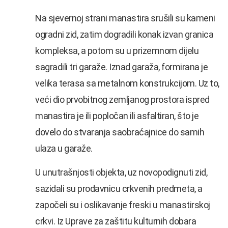
Na sjevernoj strani manastira srušili su kameni
ogradni zid, zatim dogradili konak izvan granica
kompleksa, a potom su u prizemnom dijelu
sagradili tri garaže. Iznad garaža, formirana je
velika terasa sa metalnom konstrukcijom. Uz to,
veći dio prvobitnog zemljanog prostora ispred
manastira je ili popločan ili asfaltiran, što je
dovelo do stvaranja saobraćajnice do samih
ulaza u garaže.
U unutrašnjosti objekta, uz novopodignuti zid,
sazidali su prodavnicu crkvenih predmeta, a
započeli su i oslikavanje freski u manastirskoj
crkvi. Iz Uprave za zaštitu kulturnih dobara