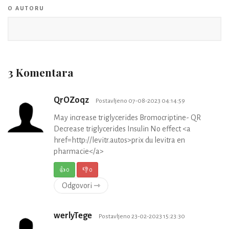
O AUTORU
3 Komentara
QrOZoqz
Postavljeno 07-08-2023 04:14:59
May increase triglycerides Bromocriptine- QR
Decrease triglycerides Insulin No effect <a
href=http://levitr.autos>prix du levitra en
pharmacie</a>
👍
0
👎
0
Odgovori ⇾
werlyTege
Postavljeno 23-02-2023 15:23:30