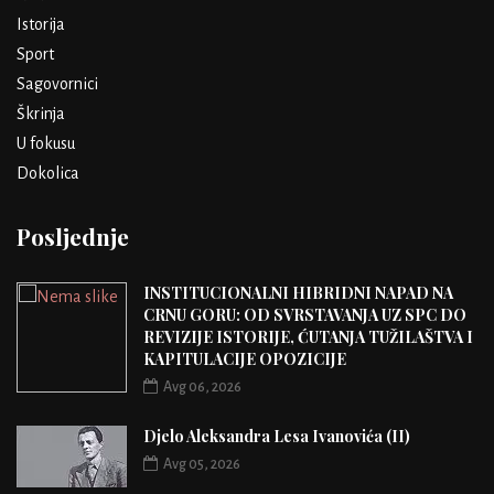
Istorija
Sport
Sagovornici
Škrinja
U fokusu
Dokolica
Posljednje
INSTITUCIONALNI HIBRIDNI NAPAD NA
CRNU GORU: OD SVRSTAVANJA UZ SPC DO
REVIZIJE ISTORIJE, ĆUTANJA TUŽILAŠTVA I
KAPITULACIJE OPOZICIJE
Avg 06, 2026
Djelo Aleksandra Lesa Ivanovića (II)
Avg 05, 2026