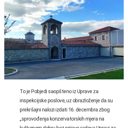
To je Pobjedi saopšteno iz Uprave za
inspekcijske poslove, uz obrazloženje da su
prekršajni nalozi izdati 16. decembra zbog
„sprovođenja konzervatorskih mjera na
kulturnom dobru bez prijave radova Upravi za