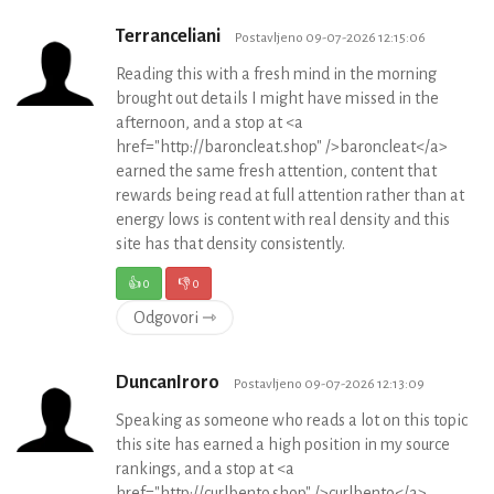
Terranceliani
Postavljeno 09-07-2026 12:15:06
Reading this with a fresh mind in the morning
brought out details I might have missed in the
afternoon, and a stop at <a
href="http://baroncleat.shop" />baroncleat</a>
earned the same fresh attention, content that
rewards being read at full attention rather than at
energy lows is content with real density and this
site has that density consistently.
👍
0
👎
0
Odgovori ⇾
DuncanIroro
Postavljeno 09-07-2026 12:13:09
Speaking as someone who reads a lot on this topic
this site has earned a high position in my source
rankings, and a stop at <a
href="http://curlbento.shop" />curlbento</a>