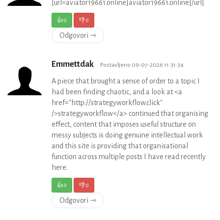
[url=aviator19661.online]aviator19661.online[/url]
👍
0
👎
0
Odgovori ⇾
Emmettdak
Postavljeno 09-07-2026 11:31:34
A piece that brought a sense of order to a topic I
had been finding chaotic, and a look at <a
href="http://strategyworkflow.click"
/>strategyworkflow</a> continued that organising
effect, content that imposes useful structure on
messy subjects is doing genuine intellectual work
and this site is providing that organisational
function across multiple posts I have read recently
here.
👍
0
👎
0
Odgovori ⇾