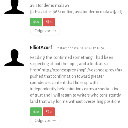
aviator demo malawi
[url=aviator19661.online]aviator demo malawi[/url]
👍
0
👎
0
Odgovori ⇾
ElliotAcurf
Postavljeno 09-07-2026 12:16:52
Reading this confirmed something I had been
suspecting about the topic, and a look at <a
href="http://ozoneosprey.shop" />ozoneosprey</a>
pushed that confirmation toward greater
confidence, content that lines up with
independently held intuitions earns a special kind
of trust and I will return to writers who consistently
land that way for me without overselling positions.
👍
0
👎
0
Odgovori ⇾