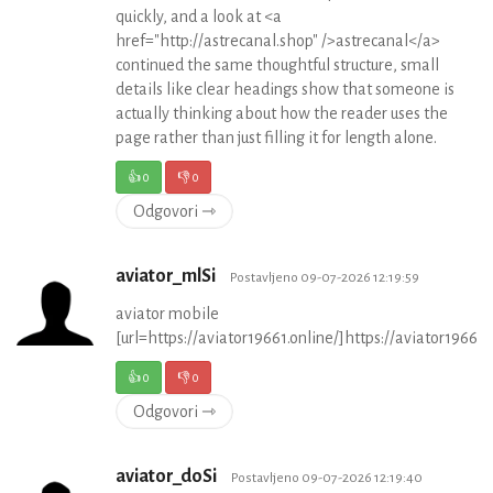
quickly, and a look at <a
href="http://astrecanal.shop" />astrecanal</a>
continued the same thoughtful structure, small
details like clear headings show that someone is
actually thinking about how the reader uses the
page rather than just filling it for length alone.
👍
0
👎
0
Odgovori ⇾
aviator_mlSi
Postavljeno 09-07-2026 12:19:59
aviator mobile
[url=https://aviator19661.online/]https://aviator19661.o
👍
0
👎
0
Odgovori ⇾
aviator_doSi
Postavljeno 09-07-2026 12:19:40