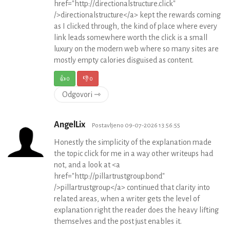
href="http://directionalstructure.click"
/>directionalstructure</a> kept the rewards coming
as I clicked through, the kind of place where every
link leads somewhere worth the click is a small
luxury on the modern web where so many sites are
mostly empty calories disguised as content.
👍
0
👎
0
Odgovori ⇾
AngelLix
Postavljeno 09-07-2026 13:56:55
Honestly the simplicity of the explanation made
the topic click for me in a way other writeups had
not, and a look at <a
href="http://pillartrustgroup.bond"
/>pillartrustgroup</a> continued that clarity into
related areas, when a writer gets the level of
explanation right the reader does the heavy lifting
themselves and the post just enables it.