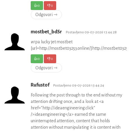
👍
0
👎
0
Odgovori ⇾
mostbet_bdSr
Postavljeno 09-07-2026 13:44:28
игра lucky jet mostbet
[url=http://mostbet03253.online/]http://mostbet03253.o
👍
0
👎
0
Odgovori ⇾
Rufustof
Postavljeno 09-07-2026 13:44:24
Following the post through to the end without my
attention drifting once, and a look at <a
href="http://ideaengineering.click"
/>ideaengineering</a> earned the same
uninterrupted attention, content that holds
attention without manipulating it is content with