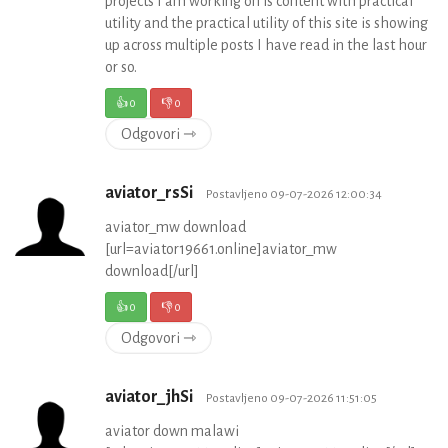
projects I am working on is content with practical
utility and the practical utility of this site is showing
up across multiple posts I have read in the last hour
or so.
👍
0
👎
0
Odgovori ⇾
aviator_rsSi
Postavljeno 09-07-2026 12:00:34
aviator_mw download
[url=aviator19661.online]aviator_mw
download[/url]
👍
0
👎
0
Odgovori ⇾
aviator_jhSi
Postavljeno 09-07-2026 11:51:05
aviator down malawi