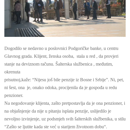
Dogodilo se nedavno u poslovnici Podgoričke banke, u centru
Glavnog grada. Klijent, ženska osoba, stala u red , da provjeri
stanje na deviznom računu. Šalterska službenica , međutim,
okrenuta
prisutnoj,kaže: “Nijesu još bile penzije iz Bosne i Srbije”. Ni, pet,
ni šest, ona je, onako odoka, procijenila da je gospođa u redu
penzioner.
Na negodovanje klijenta, zašto pretpostavlja da je ona penzioner, i
na objašnjenje da nije u pitanju isplata penzije, uslijedilo je
nevoljno izvinjenje, uz podsmjeh svih šalterskih službenika, u stilu
“Zašto se ljutite kada ste već u starijem životnom dobu“.