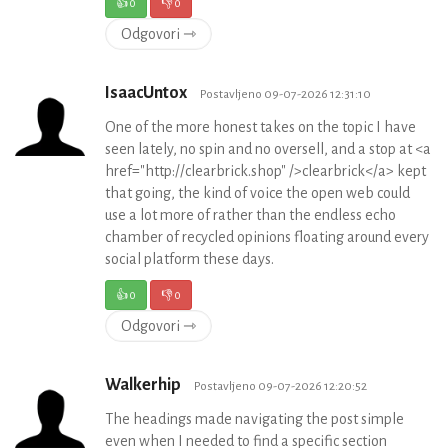
👍
0
👎
0
Odgovori ⇾
IsaacUntox
Postavljeno 09-07-2026 12:31:10
One of the more honest takes on the topic I have
seen lately, no spin and no oversell, and a stop at <a
href="http://clearbrick.shop" />clearbrick</a> kept
that going, the kind of voice the open web could
use a lot more of rather than the endless echo
chamber of recycled opinions floating around every
social platform these days.
👍
0
👎
0
Odgovori ⇾
Walkerhip
Postavljeno 09-07-2026 12:20:52
The headings made navigating the post simple
even when I needed to find a specific section