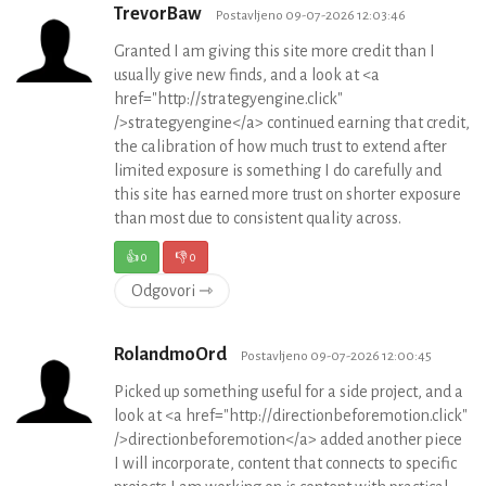
TrevorBaw
Postavljeno 09-07-2026 12:03:46
Granted I am giving this site more credit than I
usually give new finds, and a look at <a
href="http://strategyengine.click"
/>strategyengine</a> continued earning that credit,
the calibration of how much trust to extend after
limited exposure is something I do carefully and
this site has earned more trust on shorter exposure
than most due to consistent quality across.
👍
0
👎
0
Odgovori ⇾
RolandmoOrd
Postavljeno 09-07-2026 12:00:45
Picked up something useful for a side project, and a
look at <a href="http://directionbeforemotion.click"
/>directionbeforemotion</a> added another piece
I will incorporate, content that connects to specific