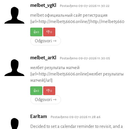
melbet_vgKl
Postavljeno 09-07-2026 11:30:22
melbet официальный сайт регистрация
[url=http://melbet56606.online/]http://melbet56606.on
👍
0
👎
0
Odgovori ⇾
melbet_arKl
Postavljeno 09-07-2026 11:30:05
мелбет результаты матчей
[url=http://melbet56606.online]мелбет результаты
матчей[/url]
👍
0
👎
0
Odgovori ⇾
Earltam
Postavljeno 09-07-2026 11:28:46
Decided to set a calendar reminder to revisit, and a