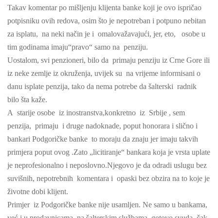
Takav komentar po mišljenju klijenta banke koji je ovo ispričao
potpisniku ovih redova, osim što je nepotreban i potpuno nebitan
za isplatu, na neki način je i omalovažavajući, jer, eto, osobe u
tim godinama imaju“pravo“ samo na penziju.
Uostalom, svi penzioneri, bilo da primaju penziju iz Crne Gore ili
iz neke zemlje iz okruženja, uvijek su na vrijeme informisani o
danu isplate penzija, tako da nema potrebe da šalterski radnik
bilo šta kaže.
A starije osobe iz inostranstva,konkretno iz Srbije , sem
penzija, primaju i druge nadoknade, poput honorara i slično i
bankari Podgoričke banke to moraju da znaju jer imaju takvih
primjera poput ovog .Zato „licitiranje“ bankara koja je vrsta uplate
je neprofesionalno i neposlovno.Njegovo je da odradi uslugu bez
suvišnih, nepotrebnih komentara i opaski bez obzira na to koje je
životne dobi klijent.
Primjer iz Podgoričke banke nije usamljen. Ne samo u bankama,
već i u prodavnicama, na šalterskim službama, gotovo svuda, čak