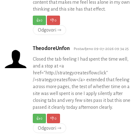
content that makes me feel less alone in my own
thinking and this site has that effect.
👍
0
👎
0
Odgovori ⇾
TheodoreUnfon
Postavljeno 09-07-2026 09:34:25
Closed the tab feeling I had spent the time well,
and a stop at <a
href="http://strategycreatesflow.click"
/>strategycreatesflow</a> extended that feeling
across more pages, the test of whether time on a
site was well spent is one I apply silently after
closing tabs and very few sites pass it but this one
passed it cleanly today afternoon clearly.
👍
0
👎
0
Odgovori ⇾