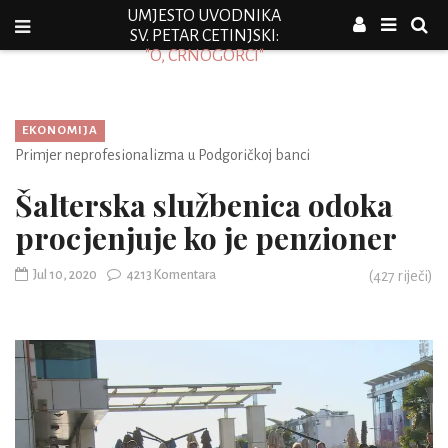
UMJESTO UVODNIKA
SV. PETAR CETINJSKI:
"O, CRNOGORCI"
EKONOMIJA
Primjer neprofesionalizma u Podgoričkoj banci
Šalterska službenica odoka
procjenjuje ko je penzioner
Jul 10, 2020
4213 Komentara
(
427
riječi)