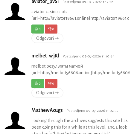
aviator_pvSi
Postavljeno 09-07-2026 11:12:22
aviator casino slots
[url=http://aviator19661.online]http://aviator19661.onli
👍
0
👎
0
Odgovori ⇾
melbet_wjKl
Postavljeno 09-07-2026 11:10:44
melbet результаты матчей
[url=http://melbet56606.online]http://melbet56606.on
👍
0
👎
0
Odgovori ⇾
MathewAcugs
Postavljeno 09-07-2026 11:02:55
Looking through the archives suggests this site has
been doing this for a while at this level, and a look
at <a href="http://actionmomentum.click"