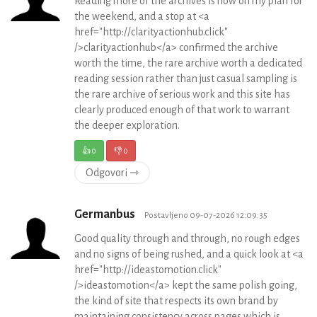
Reading more of the archives is now on my plan for
the weekend, and a stop at <a
href="http://clarityactionhub.click"
/>clarityactionhub</a> confirmed the archive
worth the time, the rare archive worth a dedicated
reading session rather than just casual sampling is
the rare archive of serious work and this site has
clearly produced enough of that work to warrant
the deeper exploration.
👍
0
👎
0
Odgovori ⇾
Germanbus
Postavljeno 09-07-2026 12:09:35
Good quality through and through, no rough edges
and no signs of being rushed, and a quick look at <a
href="http://ideastomotion.click"
/>ideastomotion</a> kept the same polish going,
the kind of site that respects its own brand by
maintaining consistency across pages which is