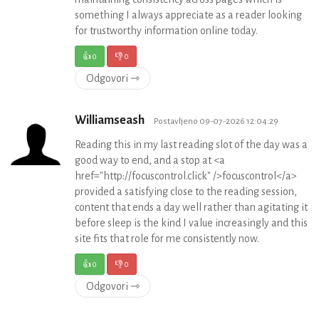
something I always appreciate as a reader looking
for trustworthy information online today.
👍
0
👎
0
Odgovori ⇾
Williamseash
Postavljeno 09-07-2026 12:04:29
Reading this in my last reading slot of the day was a
good way to end, and a stop at <a
href="http://focuscontrol.click" />focuscontrol</a>
provided a satisfying close to the reading session,
content that ends a day well rather than agitating it
before sleep is the kind I value increasingly and this
site fits that role for me consistently now.
👍
0
👎
0
Odgovori ⇾