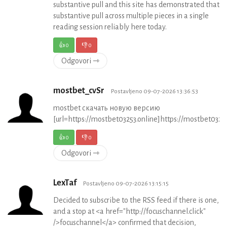
substantive pull and this site has demonstrated that
substantive pull across multiple pieces in a single
reading session reliably here today.
👍
0
👎
0
Odgovori ⇾
mostbet_cvSr
Postavljeno 09-07-2026 13:36:53
mostbet скачать новую версию
[url=https://mostbet03253.online]https://mostbet03253.
👍
0
👎
0
Odgovori ⇾
LexTaf
Postavljeno 09-07-2026 13:15:15
Decided to subscribe to the RSS feed if there is one,
and a stop at <a href="http://focuschannel.click"
/>focuschannel</a> confirmed that decision,