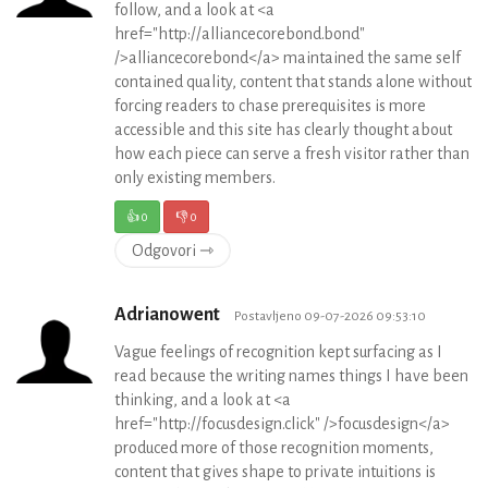
follow, and a look at <a
href="http://alliancecorebond.bond"
/>alliancecorebond</a> maintained the same self
contained quality, content that stands alone without
forcing readers to chase prerequisites is more
accessible and this site has clearly thought about
how each piece can serve a fresh visitor rather than
only existing members.
👍
0
👎
0
Odgovori ⇾
Adrianowent
Postavljeno 09-07-2026 09:53:10
Vague feelings of recognition kept surfacing as I
read because the writing names things I have been
thinking, and a look at <a
href="http://focusdesign.click" />focusdesign</a>
produced more of those recognition moments,
content that gives shape to private intuitions is