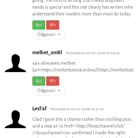
going, the kind of writing that meets unspoken
needs is special and this site clearly has writers who
understand their readers more than most do today.
👍
0
👎
0
Odgovori ⇾
melbet_xmKl
Postavljeno 09-07-2026 10:24:26
как обновить melbet
[url=https://melbet56606.online/]https://melbet56606.
👍
0
👎
0
Odgovori ⇾
LexTaf
Postavljeno 09-07-2026 10:21:19
Glad I gave this a chance rather than scrolling past,
and a stop at <a href="http://focuschannel.click"
/>focuschannel</a> confirmed I made the right