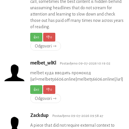
call, sometimes the best content is hidden behind
unassuming headlines that do not scream for
attention and learning to slow down and check
those out has paid off many times now across years
of reading.
👍
0
👎
0
Odgovori ⇾
melbet_wlKl
Postavljeno 09-07-2026 10:19:02
melbet куда вводить промокод
[url=melbet56606.online]melbet56606.online[/url]
👍
0
👎
0
Odgovori ⇾
Zackdup
Postavljeno 09-07-2026 09:58:47
A piece that did not require external context to