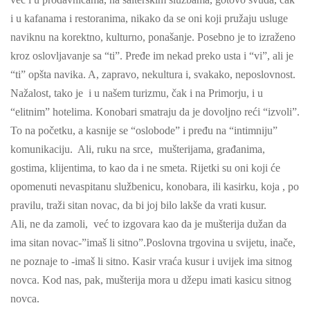
i u kafanama i restoranima, nikako da se oni koji pružaju usluge
naviknu na korektno, kulturno, ponašanje. Posebno je to izraženo
kroz oslovljavanje sa “ti”. Pređe im nekad preko usta i “vi”, ali je
“ti” opšta navika. A, zapravo, nekultura i, svakako, neposlovnost.
Nažalost, tako je i u našem turizmu, čak i na Primorju, i u
“elitnim” hotelima. Konobari smatraju da je dovoljno reći “izvoli”.
To na početku, a kasnije se “oslobode” i pređu na “intimniju”
komunikaciju. Ali, ruku na srce, mušterijama, građanima,
gostima, klijentima, to kao da i ne smeta. Rijetki su oni koji će
opomenuti nevaspitanu službenicu, konobara, ili kasirku, koja , po
pravilu, traži sitan novac, da bi joj bilo lakše da vrati kusur.
Ali, ne da zamoli, već to izgovara kao da je mušterija dužan da
ima sitan novac-”imaš li sitno”.Poslovna trgovina u svijetu, inače,
ne poznaje to -imaš li sitno. Kasir vraća kusur i uvijek ima sitnog
novca. Kod nas, pak, mušterija mora u džepu imati kasicu sitnog
novca.