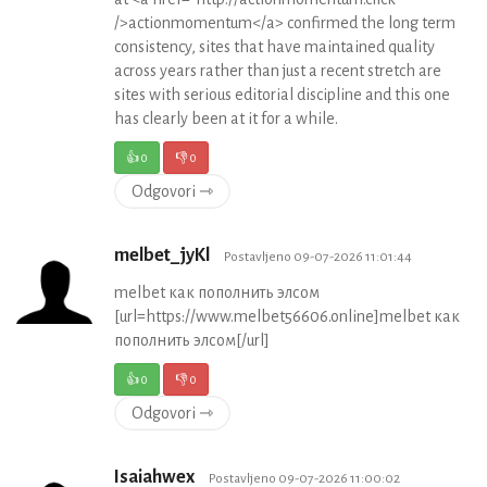
/>actionmomentum</a> confirmed the long term
consistency, sites that have maintained quality
across years rather than just a recent stretch are
sites with serious editorial discipline and this one
has clearly been at it for a while.
👍
0
👎
0
Odgovori ⇾
melbet_jyKl
Postavljeno 09-07-2026 11:01:44
melbet как пополнить элсом
[url=https://www.melbet56606.online]melbet как
пополнить элсом[/url]
👍
0
👎
0
Odgovori ⇾
Isaiahwex
Postavljeno 09-07-2026 11:00:02