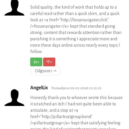
Solid quality, the kind of work that holds up to a
careful read rather than a quick skim, and a quick
look at <a href="http://focusnavigator.click"
/>focusnavigator</a> kept that standard going
strong, content that rewards attention rather than
punishing it is something I appreciate more and
more these days online across nearly every topic I
follow.
👍
0
👎
0
Odgovori ⇾
AngelLix
Postavljeno 09-07-2026 10:27:23
Honestly thank you to whoever wrote this because
it scratched an itch I had not quite been able to
articulate, and a stop at <a
href="http://pillartrustgroup.bond"
/>pillartrustgroup</a> kept that satisfying feeling