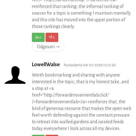
reinforced that ranking, the informal ranking of
sources for a topic is something I maintain mentally
and this site has moved into the upper portion of
those rankings clearly.
👍
0
👎
0
Odgovori ⇾
LowellWalse
Postavljeno 09-07-2026 12:12:26
Worth bookmarking and sharing with anyone
interested in the topic, that is my honest take, and
a stop at <a
href="http://forwardmovementlab.click"
/>forwardmovementlab</a> reinforces that, the
kind of generous resource that makes the open web
feel worth defending against the constant pressure
to retreat into walled gardens and curated feeds
today everywhere I look across all my devices.