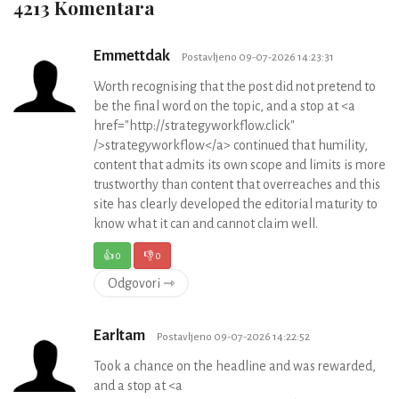
4213 Komentara
Emmettdak
Postavljeno 09-07-2026 14:23:31
Worth recognising that the post did not pretend to
be the final word on the topic, and a stop at <a
href="http://strategyworkflow.click"
/>strategyworkflow</a> continued that humility,
content that admits its own scope and limits is more
trustworthy than content that overreaches and this
site has clearly developed the editorial maturity to
know what it can and cannot claim well.
👍
0
👎
0
Odgovori ⇾
Earltam
Postavljeno 09-07-2026 14:22:52
Took a chance on the headline and was rewarded,
and a stop at <a