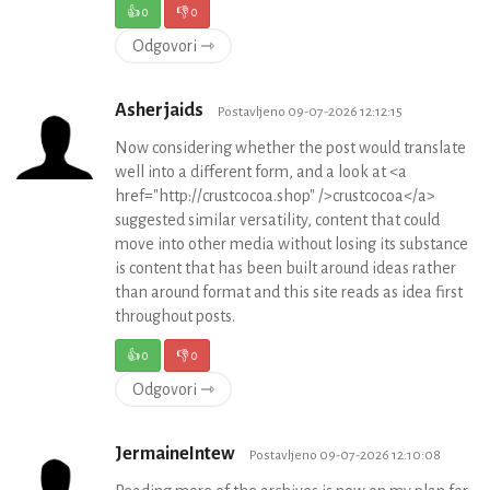
👍
0
👎
0
Odgovori ⇾
Asherjaids
Postavljeno 09-07-2026 12:12:15
Now considering whether the post would translate
well into a different form, and a look at <a
href="http://crustcocoa.shop" />crustcocoa</a>
suggested similar versatility, content that could
move into other media without losing its substance
is content that has been built around ideas rather
than around format and this site reads as idea first
throughout posts.
👍
0
👎
0
Odgovori ⇾
JermaineIntew
Postavljeno 09-07-2026 12:10:08