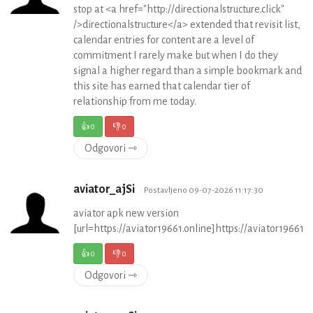
stop at <a href="http://directionalstructure.click"
/>directionalstructure</a> extended that revisit list,
calendar entries for content are a level of
commitment I rarely make but when I do they
signal a higher regard than a simple bookmark and
this site has earned that calendar tier of
relationship from me today.
👍
0
👎
0
Odgovori ⇾
aviator_ajSi
Postavljeno 09-07-2026 11:17:30
aviator apk new version
[url=https://aviator19661.online]https://aviator19661.on
👍
0
👎
0
Odgovori ⇾